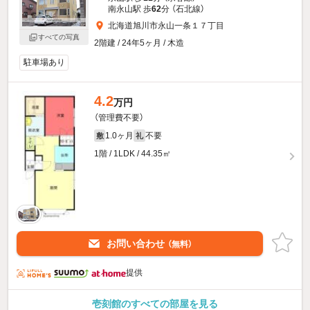
南永山駅 歩
62
分 （石北線）
北海道旭川市永山一条１７丁目
すべての写真
2階建 / 24年5ヶ月 / 木造
駐車場あり
4.2
万円
（管理費不要）
1.0ヶ月
不要
敷
礼
1階 / 1LDK / 44.35㎡
お問い合わせ
（無料）
提供
壱刻館のすべての部屋を見る