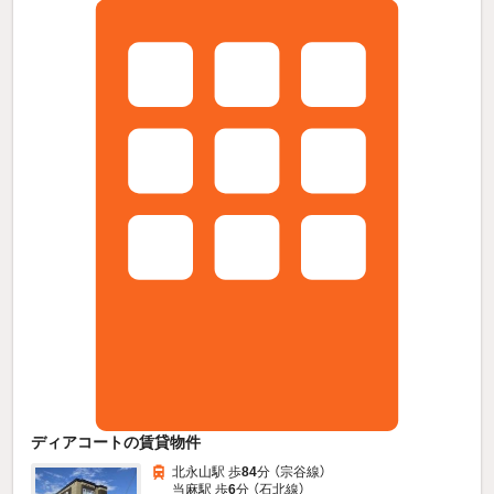
ディアコートの賃貸物件
北永山駅 歩
84
分 （宗谷線）
当麻駅 歩
6
分 （石北線）