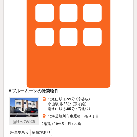
Aブルームーンの賃貸物件
北永山駅 歩
59
分 （宗谷線）
永山駅 歩
33
分 （宗谷線）
南永山駅 歩
89
分 （石北線）
北海道旭川市東鷹栖一条４丁目
すべての写真
2階建 / 19年5ヶ月 / 木造
駐車場あり
駐輪場あり