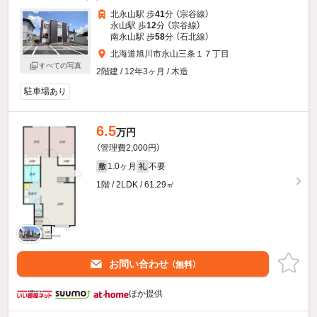
北永山駅 歩
41
分 （宗谷線）
永山駅 歩
12
分 （宗谷線）
南永山駅 歩
58
分 （石北線）
北海道旭川市永山三条１７丁目
すべての写真
2階建 / 12年3ヶ月 / 木造
駐車場あり
6.5
万円
（管理費2,000円）
1.0ヶ月
不要
敷
礼
1階 / 2LDK / 61.29㎡
お問い合わせ
（無料）
ほか提供