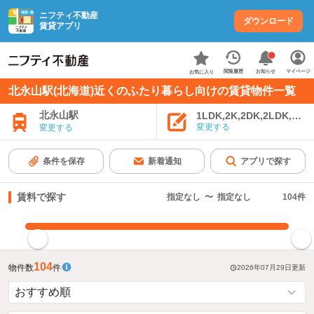
ニフティ不動産
ダウンロード
賃貸アプリ
お知らせ
閲覧履歴
マイページ
お気に入り
北永山駅(北海道)近くのふたり暮らし向けの賃貸物件一覧
北永山駅
1LDK,2K,2DK,2LDK,3K,
変更する
変更する
条件を保存
新着通知
アプリで探す
賃料で探す
指定なし
〜
指定なし
104
件
指定した賃料で絞り込む
104
物件数
件
2026年07月29日
更新