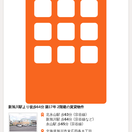
新旭川駅より徒歩64分 築17年 2階建の賃貸物件
北永山駅 歩
63
分 （宗谷線）
新旭川駅 歩
64
分 （宗谷線
など
）
永山駅 歩
65
分 （宗谷線）
北海道旭川市末広四条８丁目