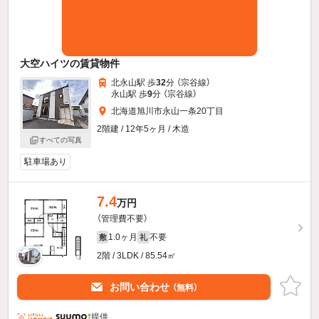
大空ハイツの賃貸物件
北永山駅 歩
32
分 （宗谷線）
永山駅 歩
9
分 （宗谷線）
北海道旭川市永山一条20丁目
2階建 / 12年5ヶ月 / 木造
すべての写真
駐車場あり
7.4
万円
（管理費不要）
1.0ヶ月
不要
敷
礼
2階 / 3LDK / 85.54㎡
お問い合わせ
（無料）
提供