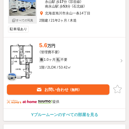
永山駅 歩
17
分 （宗谷線）
南永山駅 歩
53
分 （石北線）
北海道旭川市永山一条14丁目
2階建 / 21年2ヶ月 / 木造
すべての写真
駐車場あり
5.6
万円
（管理費不要）
1.0ヶ月
不要
敷
礼
1階 / 2LDK / 53.42㎡
お問い合わせ
（無料）
提供
Yブルームーンのすべての部屋を見る