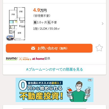
4.9
万円
（管理費不要）
1.0ヶ月
不要
敷
礼
1階 / 2LDK / 55.08㎡
お問い合わせ
（無料）
提供
Aブルームーンのすべての部屋を見る