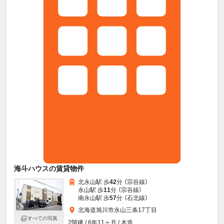
海斗ハウスの賃貸物件
北永山駅 歩
42
分 （宗谷線）
永山駅 歩
11
分 （宗谷線）
南永山駅 歩
57
分 （石北線）
北海道旭川市永山三条17丁目
すべての写真
2階建 / 6年11ヶ月 / 木造