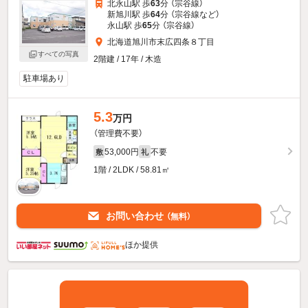
北永山駅 歩
63
分 （宗谷線）
新旭川駅 歩
64
分 （宗谷線
など
）
永山駅 歩
65
分 （宗谷線）
北海道旭川市末広四条８丁目
すべての写真
2階建 / 17年 / 木造
駐車場あり
5.3
万円
（管理費不要）
53,000円
不要
敷
礼
1階 / 2LDK / 58.81㎡
お問い合わせ
（無料）
ほか提供