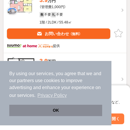
3.9
万円
（管理費1,000円）
不要
不要
敷
礼
1階 / 2LDK / 55.48㎡
お問い合わせ
（無料）
提供
3.9
万円
（管理費1,000円）
By using our services, you agree that we and
1.0ヶ月
不要
敷
礼
our
partners
use cookies to improve
2階 / 2LDK / 55.48㎡
advertising and enhance your experience on
アプリに切り替えて、サクサクお部屋探し
our services.
Privacy Policy
会員登録なしですぐ使える。マップ検索やお気に入り保存など、
アプリ限定の便利な機能が使えます！
OK
お問い合わせ
（無料）
Web版で続行
アプリを開く
駅・沿線を変更
絞り込み条件を変更
提供