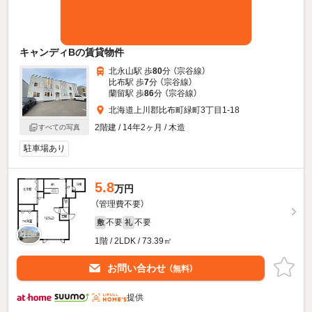
キャンディBの賃貸物件
北永山駅 歩
80
分 （宗谷線）
比布駅 歩
7
分 （宗谷線）
蘭留駅 歩
86
分 （宗谷線）
北海道上川郡比布町緑町3丁目1-18
2階建 / 14年2ヶ月 / 木造
すべての写真
駐車場あり
5.8
万円
（管理費不要）
不要
不要
敷
礼
1階 / 2LDK / 73.39㎡
お問い合わせ
（無料）
提供