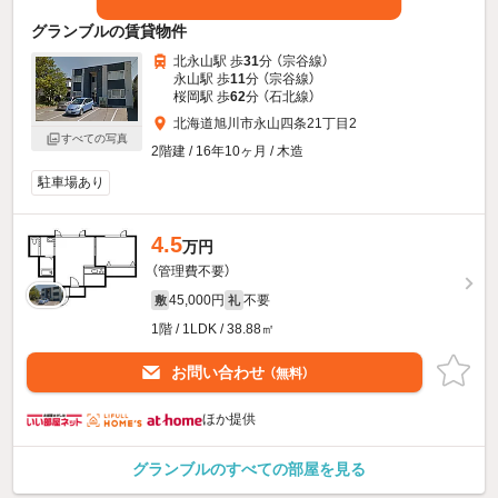
グランブルの賃貸物件
北永山駅 歩
31
分 （宗谷線）
永山駅 歩
11
分 （宗谷線）
桜岡駅 歩
62
分 （石北線）
北海道旭川市永山四条21丁目2
すべての写真
2階建 / 16年10ヶ月 / 木造
駐車場あり
4.5
万円
（管理費不要）
45,000円
不要
敷
礼
1階 / 1LDK / 38.88㎡
お問い合わせ
（無料）
ほか提供
グランブルのすべての部屋を見る