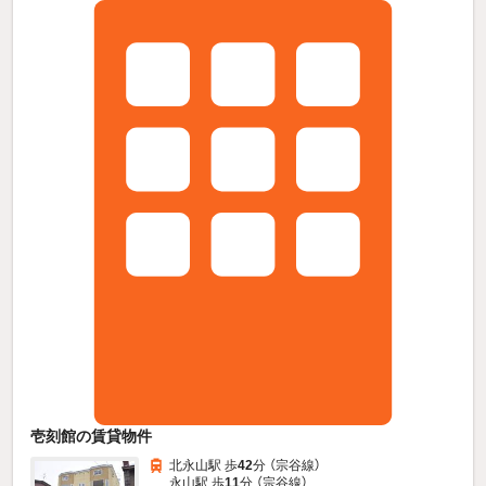
壱刻館の賃貸物件
北永山駅 歩
42
分 （宗谷線）
永山駅 歩
11
分 （宗谷線）