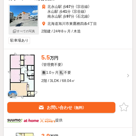
北永山駅 歩
67
分 （宗谷線）
永山駅 歩
41
分 （宗谷線）
南永山駅 歩
97
分 （石北線）
北海道旭川市東鷹栖四条4丁目
2階建 / 24年8ヶ月 / 木造
すべての写真
駐車場あり
5.5
万円
（管理費不要）
1.0ヶ月
不要
敷
礼
2階 / 3LDK / 68.04㎡
お問い合わせ
（無料）
提供