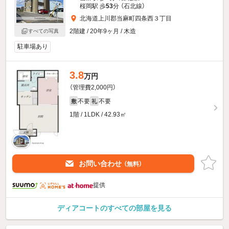
桜岡駅 歩
53
分 （石北線）
北海道上川郡当麻町四条西３丁目
2階建 / 20年9ヶ月 / 木造
すべての写真
駐車場あり
3.8
万円
（管理費2,000円）
不要
不要
敷
礼
1階 / 1LDK / 42.93㎡
お問い合わせ
（無料）
提供
ディアコートのすべての部屋を見る