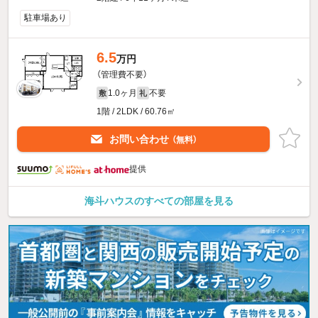
駐車場あり
6.5
万円
（管理費不要）
1.0ヶ月
不要
敷
礼
1階 / 2LDK / 60.76㎡
お問い合わせ
（無料）
提供
海斗ハウスのすべての部屋を見る