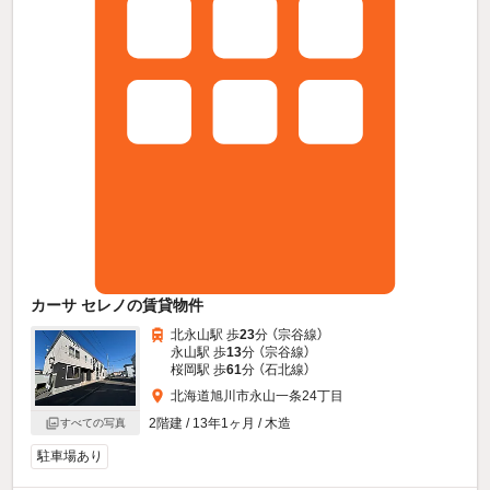
カーサ セレノの賃貸物件
北永山駅 歩
23
分 （宗谷線）
永山駅 歩
13
分 （宗谷線）
桜岡駅 歩
61
分 （石北線）
北海道旭川市永山一条24丁目
2階建 / 13年1ヶ月 / 木造
すべての写真
駐車場あり