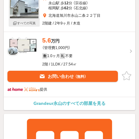
永山駅 歩
12
分 （宗谷線）
桜岡駅 歩
62
分 （石北線）
北海道旭川市永山二条２２丁目
2階建 / 2年9ヶ月 / 木造
すべての写真
5.6
万円
（管理費1,000円）
1.0ヶ月
不要
敷
礼
2階 / 1LDK / 27.54㎡
お問い合わせ
（無料）
提供
Grandeur永山のすべての部屋を見る