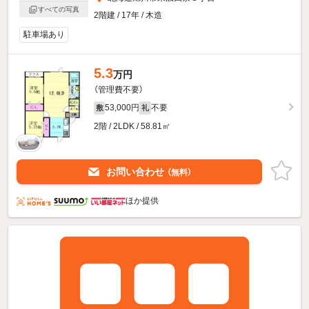
すべての写真
2階建 / 17年 / 木造
駐車場あり
5.3
万円
（管理費不要）
53,000円
不要
敷
礼
2階 / 2LDK / 58.81㎡
お問い合わせ
（無料）
ほか提供