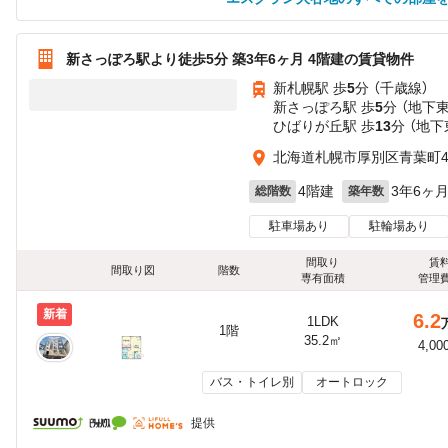
新さっぽろ駅より徒歩5分 築3年6ヶ月 4階建の賃貸物件
新札幌駅 歩
5
分 （千歳線）
新さっぽろ駅 歩
5
分 （地下
ひばりが丘駅 歩
13
分 （地下
北海道札幌市厚別区青葉町
4階建
3年6ヶ
総階数
築年数
駐車場あり
駐輪場あり
間取り
賃
間取り図
階数
専有面積
管理
新着
6.2
1LDK
1階
35.2㎡
4,00
バス・トイレ別
オートロック
提供