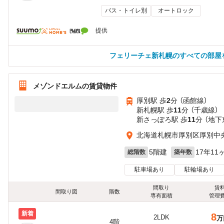
バス・トイレ別
オートロック
提供
フェリーチェ新札幌のすべての部屋
メゾンドエルムの賃貸物件
厚別駅 歩
2
分 （函館線）
新札幌駅 歩
11
分 （千歳線）
新さっぽろ駅 歩
11
分 （地下
北海道札幌市厚別区厚別中
5階建
17年11
総階数
築年数
駐車場あり
駐輪場あり
間取り
賃
間取り図
階数
専有面積
管理
新着
8
2LDK
万
4階