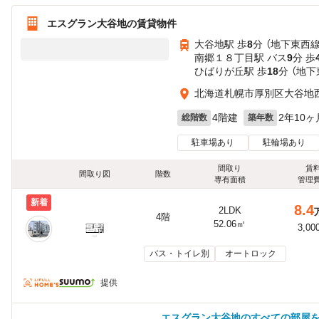
エスグラン大谷地の賃貸物件
大谷地駅 歩
8
分 （地下東西線
南郷１８丁目駅 バス
9
分 歩
ひばりが丘駅 歩
18
分 （地下
北海道札幌市厚別区大谷地
4階建
2年10ヶ
総階数
築年数
駐車場あり
駐輪場あり
間取り
賃
間取り図
階数
専有面積
管理
新着
8.4
2LDK
4階
52.06㎡
3,00
バス・トイレ別
オートロック
提供
エスグラン大谷地のすべての部屋