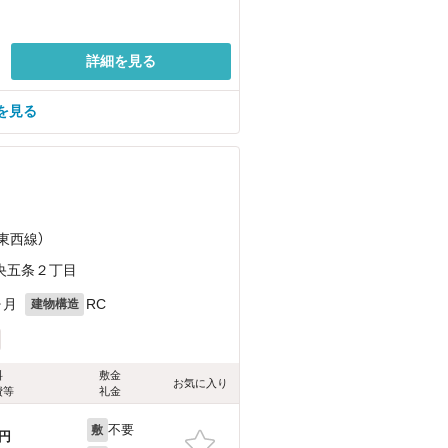
詳細を見る
を見る
東西線）
央五条２丁目
ヶ月
RC
建物構造
料
敷金
お気に入り
費等
礼金
不要
敷
円