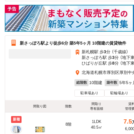
新さっぽろ駅より徒歩6分 築5年5ヶ月 10階建の賃貸物件
新札幌駅 歩
3
分 （千歳線）
新さっぽろ駅 歩
3
分 （地下
ひばりが丘駅 歩
8
分 （地下
北海道札幌市厚別区厚別中
10階建
5年5ヶ
総階数
築年数
駐車場あり
駐輪場あり
間取り
賃
間取り図
階数
専有面積
管理
新着
7.5
1LDK
8階
40.5㎡
6,00