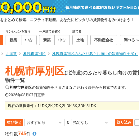
をまとめて検索、ニフティ不動産。あなたにピッタリの賃貸物件をみつけよう！
マンションを買う
一戸建てを買う
建てる
新築
中古
新築
中古
土地
不動産会社
調べる
北海道
札幌市厚別区
札幌市厚別区のふたり暮らし向けの賃貸物件を探す
札幌市厚別区
(北海道)のふたり暮らし向けの賃
物件一覧
札幌市厚別区
の賃貸物件をさまざまなこだわり条件から検索できます。
2026年08月07日
更新
現在の選択条件：
1LDK,2K,2DK,2LDK,3K,3DK,3LDK
絞り込み
並び替え
＆
745
物件数
件