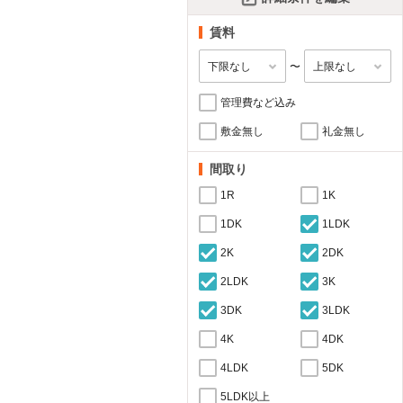
賃料
〜
管理費など込み
敷金無し
礼金無し
間取り
1R
1K
1DK
1LDK
2K
2DK
2LDK
3K
3DK
3LDK
4K
4DK
4LDK
5DK
5LDK以上