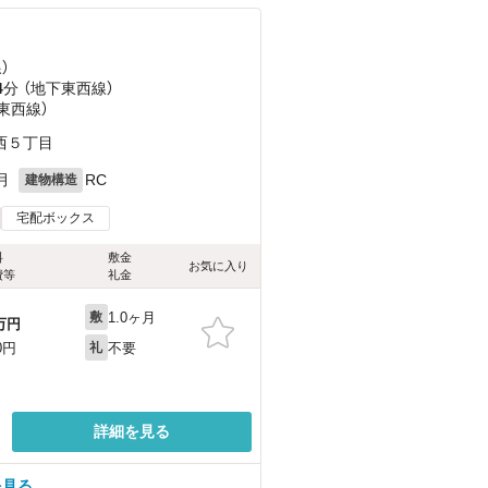
）
4
分 （地下東西線）
東西線）
西５丁目
月
RC
建物構造
宅配ボックス
料
敷金
お気に入り
費等
礼金
1.0ヶ月
敷
万円
不要
0円
礼
詳細を見る
を見る