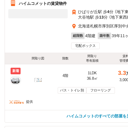
ハイムコメットの賃貸物件
ひばりが丘駅 歩
4
分 （地下
大谷地駅 歩
13
分 （地下東西
北海道札幌市厚別区厚別中
4階建
39年11
総階数
築年数
宅配ボックス
間取り
賃
間取り図
階数
専有面積
管理
新着
3.3
1LDK
4階
36.8㎡
3,00
バス・トイレ別
フローリング
提供
ハイムコメットのすべての部屋を