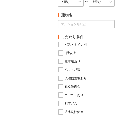
〜
建物名
こだわり条件
バス・トイレ別
2階以上
駐車場あり
ペット相談
洗濯機置場あり
独立洗面台
エアコンあり
都市ガス
温水洗浄便座