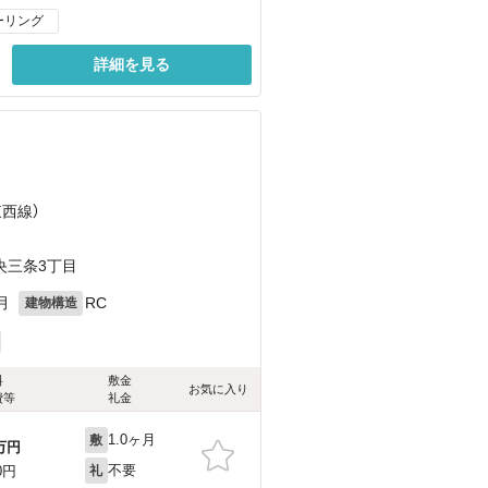
ーリング
詳細を見る
東西線）
央三条3丁目
月
RC
建物構造
料
敷金
お気に入り
費等
礼金
1.0ヶ月
敷
万円
不要
0円
礼