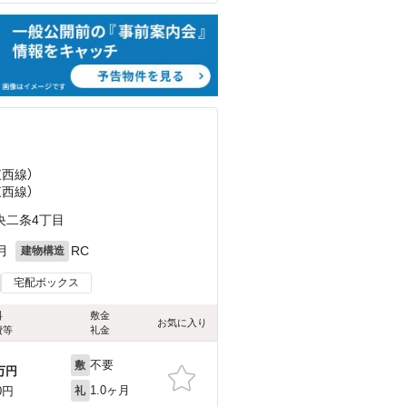
東西線）
東西線）
央二条4丁目
月
RC
建物構造
宅配ボックス
料
敷金
お気に入り
費等
礼金
不要
敷
万円
1.0ヶ月
0円
礼