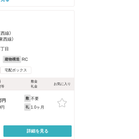
東西線）
東西線）
4丁目
月
RC
建物構造
宅配ボックス
料
敷金
お気に入り
費等
礼金
不要
敷
万円
1.0ヶ月
0円
礼
詳細を見る