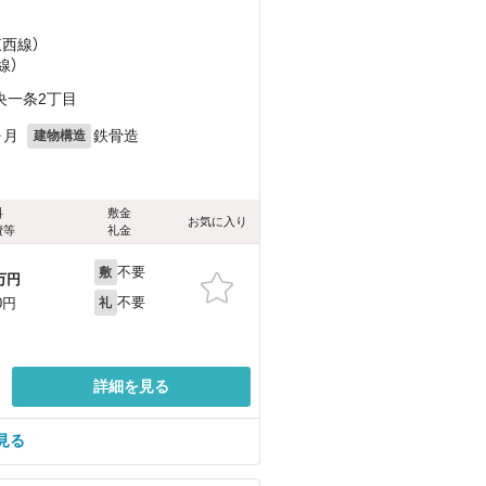
東西線）
線）
央一条2丁目
ヶ月
鉄骨造
建物構造
料
敷金
お気に入り
費等
礼金
不要
敷
万円
不要
0円
礼
詳細を見る
見る