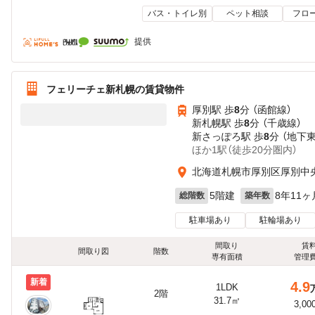
バス・トイレ別
ペット相談
フロ
提供
フェリーチェ新札幌の賃貸物件
厚別駅 歩
8
分 （函館線）
新札幌駅 歩
8
分 （千歳線）
新さっぽろ駅 歩
8
分 （地下
ほか1駅（徒歩20分圏内）
北海道札幌市厚別区厚別中
5階建
8年11ヶ
総階数
築年数
駐車場あり
駐輪場あり
間取り
賃
間取り図
階数
専有面積
管理
新着
4.9
1LDK
2階
31.7㎡
3,00