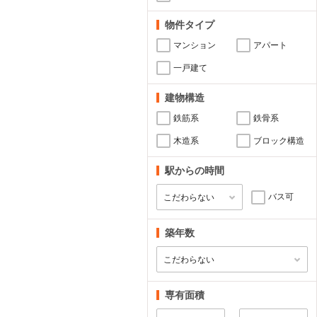
物件タイプ
マンション
アパート
一戸建て
建物構造
鉄筋系
鉄骨系
木造系
ブロック構造
駅からの時間
バス可
築年数
専有面積