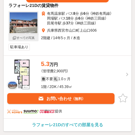
ラフォーレ21Dの賃貸物件
有馬温泉駅 バス
8
分 歩
6
分 （神鉄有馬線）
岡場駅 バス
10
分 歩
6
分 （神鉄三田線）
田尾寺駅 歩
37
分 （神鉄三田線）
兵庫県西宮市山口町上山口606
2階建 / 14年5ヶ月 / 木造
すべての写真
駐車場あり
5.3
万円
（管理費2,900円）
不要
1.0ヶ月
敷
礼
1階 / 2DK / 45.39㎡
お問い合わせ
（無料）
提供
ラフォーレ21Dのすべての部屋を見る