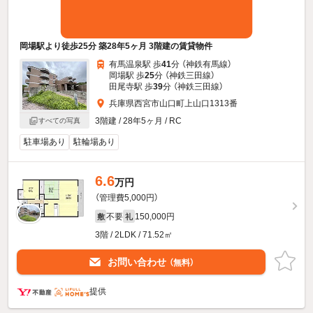
岡場駅より徒歩25分 築28年5ヶ月 3階建の賃貸物件
有馬温泉駅 歩
41
分 （神鉄有馬線）
岡場駅 歩
25
分 （神鉄三田線）
田尾寺駅 歩
39
分 （神鉄三田線）
兵庫県西宮市山口町上山口1313番
3階建 / 28年5ヶ月 / RC
すべての写真
駐車場あり
駐輪場あり
6.6
万円
（管理費5,000円）
不要
150,000円
敷
礼
3階 / 2LDK / 71.52㎡
お問い合わせ
（無料）
提供