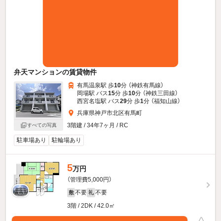
弁天マンションの賃貸物件
有馬温泉駅 歩
10
分 （神鉄有馬線）
岡場駅 バス
15
分 歩
10
分 （神鉄三田線）
西宮名塩駅 バス
29
分 歩
1
分 （福知山線）
兵庫県神戸市北区有馬町
3階建 / 34年7ヶ月 / RC
すべての写真
駐車場あり
駐輪場あり
5
万円
（管理費5,000円）
不要
不要
敷
礼
3階 / 2DK / 42.0㎡