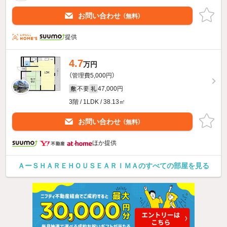
お問い合わせ
（無料）
提供
4.7
万円
（管理費5,000円）
不要
47,000円
敷
礼
3階 / 1LDK / 38.13㎡
お問い合わせ
（無料）
ほか提供
ＡーＳＨＡＲＥＨＯＵＳＥＡＲＩＭＡのすべての部屋を見る