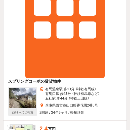
スプリングコーポの賃貸物件
有馬温泉駅 歩
13
分 （神鉄有馬線）
有馬口駅 歩
43
分 （神鉄有馬線
など
）
五社駅 歩
44
分 （神鉄三田線）
兵庫県西宮市山口町香花園2番3号
2階建 / 34年9ヶ月 / 軽量鉄骨
すべての写真
2.4
万円