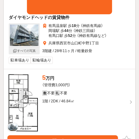
ダイヤモンドヘッドの賃貸物件
有馬温泉駅 歩
18
分 （神鉄有馬線）
岡場駅 歩
44
分 （神鉄三田線）
有馬口駅 歩
52
分 （神鉄有馬線
など
）
兵庫県西宮市山口町中野1丁目
3階建 / 28年11ヶ月 / 軽量鉄骨
すべての写真
駐車場あり
駐輪場あり
5
万円
（管理費3,000円）
不要
不要
敷
礼
1階 / 2DK / 46.84㎡