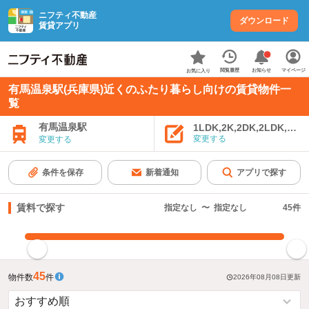
ニフティ不動産
ダウンロード
賃貸アプリ
お知らせ
閲覧履歴
マイページ
お気に入り
有馬温泉駅(兵庫県)近くのふたり暮らし向けの賃貸物件一
覧
有馬温泉駅
1LDK,2K,2DK,2LDK,3K,
変更する
変更する
条件を保存
新着通知
アプリで探す
賃料で探す
指定なし
〜
指定なし
45
件
指定した賃料で絞り込む
45
物件数
件
2026年08月08日
更新