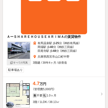
ＡーＳＨＡＲＥＨＯＵＳＥＡＲＩＭＡの賃貸物件
有馬温泉駅 歩
25
分 （神鉄有馬線）
岡場駅 歩
40
分 （神鉄三田線）
田尾寺駅 歩
48
分 （神鉄三田線）
兵庫県西宮市山口町中野
3階建 / 38年4ヶ月 / 鉄骨造
すべての写真
駐車場あり
4.7
万円
（管理費5,000円）
不要
1.0ヶ月
敷
礼
3階 / 1LDK / 38.13㎡