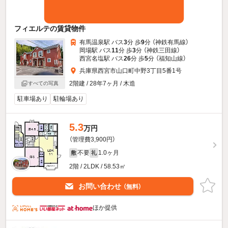
フィエルテの賃貸物件
有馬温泉駅 バス
3
分 歩
9
分 （神鉄有馬線）
岡場駅 バス
11
分 歩
3
分 （神鉄三田線）
西宮名塩駅 バス
26
分 歩
5
分 （福知山線）
兵庫県西宮市山口町中野3丁目5番1号
2階建 / 28年7ヶ月 / 木造
すべての写真
駐車場あり
駐輪場あり
5.3
万円
（管理費3,900円）
不要
1.0ヶ月
敷
礼
2階 / 2LDK / 58.53㎡
お問い合わせ
（無料）
ほか提供