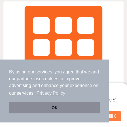
By using our services, you agree that we and
our
partners
use cookies to improve
advertising and enhance your experience on
アプリに切り替えて、サクサクお部屋探し
our services.
Privacy Policy
会員登録なしですぐ使える。マップ検索やお気に入り保存など、
アプリ限定の便利な機能が使えます！
OK
Web版で続行
アプリを開く
駅・沿線を変更
絞り込み条件を変更
有馬温泉駅より徒歩13分 築34年9ヶ月 2階建の賃貸物件