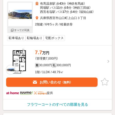
有馬温泉駅 歩
43
分 （神鉄有馬線）
岡場駅 バス
11
分 歩
5
分 （神鉄三田線）
西宮名塩駅 バス
17
分 歩
4
分 （福知山線）
兵庫県西宮市山口町上山口３丁目
2階建 / 6年5ヶ月 / 軽量鉄骨
すべての写真
駐車場あり
駐輪場あり
宅配ボックス
7.7
万円
（管理費7,000円）
30,000円
300,000円
敷
礼
1階 / 1LDK / 48.79㎡
お問い合わせ
（無料）
提供
フラワーコートのすべての部屋を見る