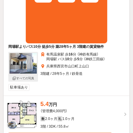
岡場駅よりバス10分 徒歩5分 築28年5ヶ月 3階建の賃貸物件
有馬温泉駅 歩
16
分 （神鉄有馬線）
岡場駅 バス
10
分 歩
5
分 （神鉄三田線）
兵庫県西宮市山口町上山口
3階建 / 28年5ヶ月 / 鉄骨造
すべての写真
駐車場あり
5.4
万円
（管理費4,000円）
2.0ヶ月
1.0ヶ月
敷
礼
3階 / 3DK / 55.8㎡