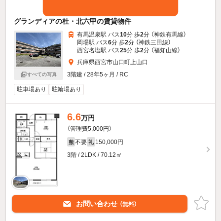
グランディアの杜・北六甲の賃貸物件
有馬温泉駅 バス
10
分 歩
2
分 （神鉄有馬線）
岡場駅 バス
6
分 歩
2
分 （神鉄三田線）
西宮名塩駅 バス
25
分 歩
2
分 （福知山線）
兵庫県西宮市山口町上山口
3階建 / 28年5ヶ月 / RC
すべての写真
駐車場あり
駐輪場あり
6.6
万円
（管理費5,000円）
不要
150,000円
敷
礼
3階 / 2LDK / 70.12㎡
お問い合わせ
（無料）