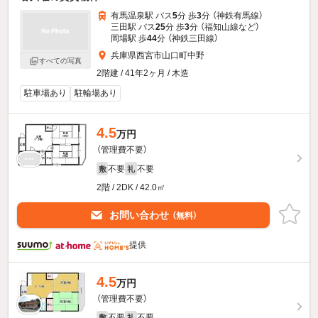
有馬温泉駅 バス
5
分 歩
3
分 （神鉄有馬線）
三田駅 バス
25
分 歩
3
分 （福知山線
など
）
岡場駅 歩
44
分 （神鉄三田線）
兵庫県西宮市山口町中野
すべての写真
2階建 / 41年2ヶ月 / 木造
駐車場あり
駐輪場あり
4.5
万円
（管理費不要）
不要
不要
敷
礼
2階 / 2DK / 42.0㎡
お問い合わせ
（無料）
提供
4.5
万円
（管理費不要）
不要
不要
敷
礼