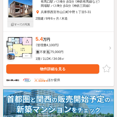
有馬口駅 バス
6
分 歩
1
分 （神鉄有馬線
など
）
岡場駅 バス
9
分 歩
1
分 （神鉄三田線）
兵庫県西宮市山口町中野１丁目5-31
2階建 / 8年6ヶ月 / 木造
すべての写真
5.4
万円
（管理費4,100円）
不要
75,000円
敷
礼
1階 / 1LDK / 34.08㎡
物件詳細を見る
ほか提供