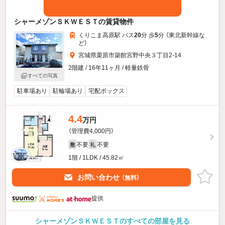
シャーメゾンＳＫＷＥＳＴの賃貸物件
くりこま高原駅 バス
20
分 歩
5
分 （東北新幹線
な
ど
）
宮城県栗原市築館宮野中央３丁目2-14
2階建 / 16年11ヶ月 / 軽量鉄骨
すべての写真
駐車場あり
駐輪場あり
宅配ボックス
4.4
万円
（管理費4,000円）
不要
不要
敷
礼
1階 / 1LDK / 45.82㎡
お問い合わせ
（無料）
提供
シャーメゾンＳＫＷＥＳＴのすべての部屋を見る