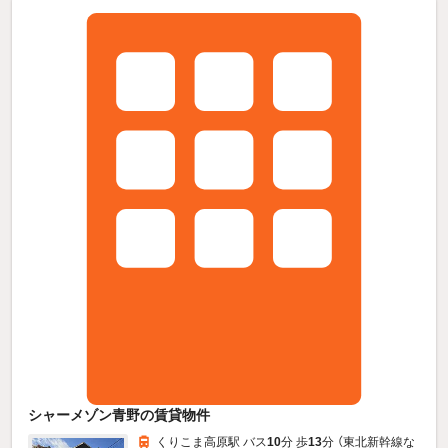
シャーメゾン青野の賃貸物件
くりこま高原駅 バス
10
分 歩
13
分 （東北新幹線
な