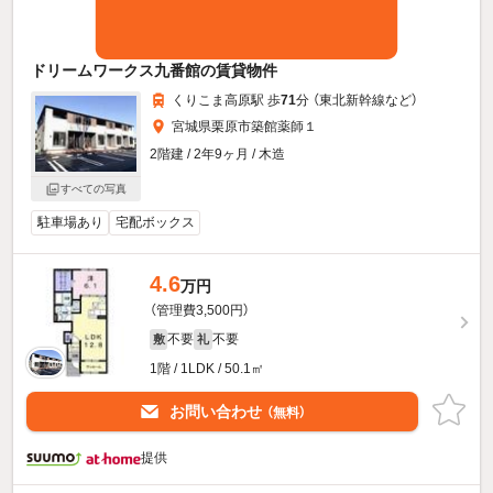
ドリームワークス九番館の賃貸物件
くりこま高原駅 歩
71
分 （東北新幹線
など
）
宮城県栗原市築館薬師１
2階建 / 2年9ヶ月 / 木造
すべての写真
駐車場あり
宅配ボックス
4.6
万円
（管理費3,500円）
不要
不要
敷
礼
1階 / 1LDK / 50.1㎡
お問い合わせ
（無料）
提供