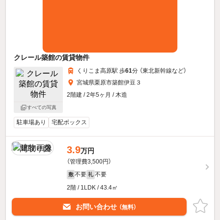
クレール築館の賃貸物件
くりこま高原駅 歩
61
分 （東北新幹線
など
）
宮城県栗原市築館伊豆３
2階建 / 2年5ヶ月 / 木造
すべての写真
駐車場あり
宅配ボックス
3.9
万円
（管理費3,500円）
不要
不要
敷
礼
2階 / 1LDK / 43.4㎡
お問い合わせ
（無料）