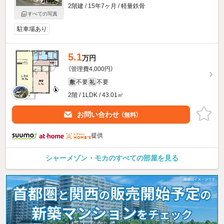
2階建 / 15年7ヶ月 / 軽量鉄骨
すべての写真
駐車場あり
5.1
万円
（管理費4,000円）
不要
不要
敷
礼
2階 / 1LDK / 43.01㎡
お問い合わせ
（無料）
提供
シャーメゾン・モカのすべての部屋を見る