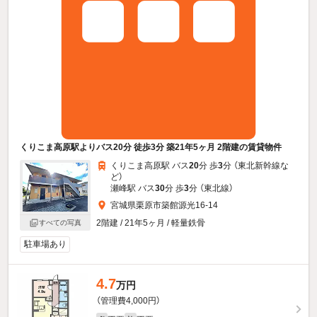
くりこま高原駅よりバス20分 徒歩3分 築21年5ヶ月 2階建の賃貸物件
くりこま高原駅 バス
20
分 歩
3
分 （東北新幹線
な
ど
）
瀬峰駅 バス
30
分 歩
3
分 （東北線）
宮城県栗原市築館源光16-14
2階建 / 21年5ヶ月 / 軽量鉄骨
すべての写真
駐車場あり
4.7
万円
（管理費4,000円）