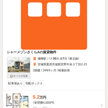
シャーメゾンさくらAの賃貸物件
瀬峰駅 バス
30
分 歩
7
分 （東北線）
宮城県栗原市築館宮野中央３丁目2-15
2階建 / 19年6ヶ月 / 軽量鉄骨
すべての写真
駐車場あり
宅配ボックス
5.2
万円
（管理費4,000円）