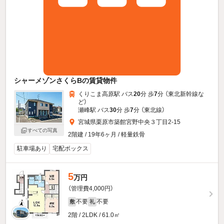
シャーメゾンさくらBの賃貸物件
くりこま高原駅 バス
20
分 歩
7
分 （東北新幹線
な
ど
）
瀬峰駅 バス
30
分 歩
7
分 （東北線）
宮城県栗原市築館宮野中央３丁目2-15
すべての写真
2階建 / 19年6ヶ月 / 軽量鉄骨
駐車場あり
宅配ボックス
5
万円
（管理費4,000円）
不要
不要
敷
礼
2階 / 2LDK / 61.0㎡