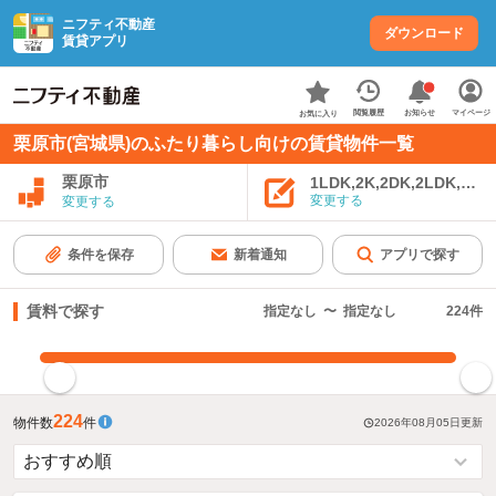
ニフティ不動産
ダウンロード
賃貸アプリ
お知らせ
閲覧履歴
マイページ
お気に入り
栗原市(宮城県)のふたり暮らし向けの賃貸物件一覧
栗原市
1LDK,2K,2DK,2LDK,3K,
変更する
変更する
条件を保存
新着通知
アプリで探す
賃料で探す
指定なし
〜
指定なし
224
件
指定した賃料で絞り込む
224
物件数
件
2026年08月05日
更新