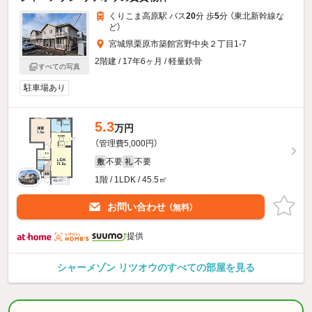
くりこま高原駅 バス
20
分 歩
5
分 （東北新幹線
な
ど
）
宮城県栗原市築館宮野中央２丁目1-7
2階建 / 17年6ヶ月 / 軽量鉄骨
すべての写真
駐車場あり
5.3
万円
（管理費5,000円）
不要
不要
敷
礼
1階 / 1LDK / 45.5㎡
お問い合わせ
（無料）
提供
シャーメゾン リツオウのすべての部屋を見る