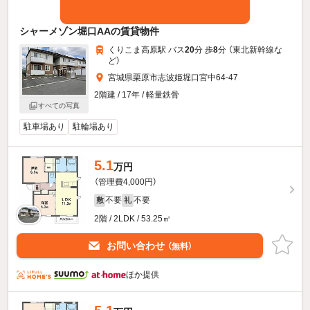
シャーメゾン堀口AAの賃貸物件
くりこま高原駅 バス
20
分 歩
8
分 （東北新幹線
な
ど
）
宮城県栗原市志波姫堀口宮中64-47
2階建 / 17年 / 軽量鉄骨
すべての写真
駐車場あり
駐輪場あり
5.1
万円
（管理費4,000円）
不要
不要
敷
礼
2階 / 2LDK / 53.25㎡
お問い合わせ
（無料）
ほか提供