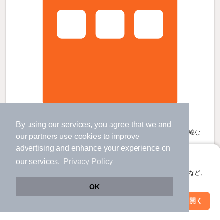
Rayの賃貸物件
By using our services, you agree that we and
石越駅 バス
6
分 歩
8
分 （東北線）
くりこま高原駅 バス
12
分 歩
7
分 （東北新幹線
な
our
partners
use cookies to improve
ど
）
advertising and enhance your experience on
宮城県栗原市若柳字川南道伝前
アプリに切り替えて、サクサクお部屋探し
our services.
Privacy Policy
2階建 / 2年11ヶ月 / 木造
すべての写真
会員登録なしですぐ使える。マップ検索やお気に入り保存など、
駐車場あり
駐輪場あり
宅配ボックス
アプリ限定の便利な機能が使えます！
OK
Web版で続行
アプリを開く
市区町村を変更
絞り込み条件を変更
5.05
万円
（管理費2,300円）