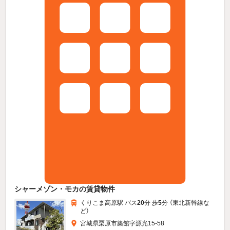
シャーメゾン・モカの賃貸物件
くりこま高原駅 バス
20
分 歩
5
分 （東北新幹線
な
ど
）
宮城県栗原市築館字源光15-58