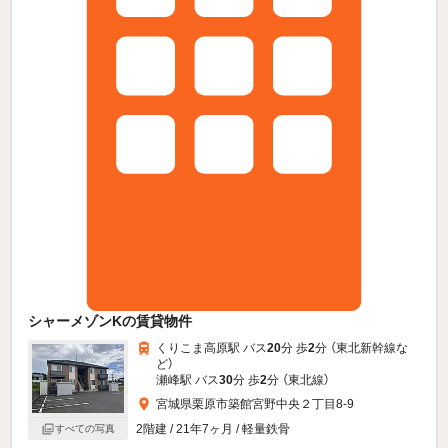
シャーメゾンKの賃貸物件
くりこま高原駅 バス
20
分 歩
2
分 （東北新幹線
な
ど
）
瀬峰駅 バス
30
分 歩
2
分 （東北線）
宮城県栗原市築館宮野中央２丁目8-9
2階建 / 21年7ヶ月 / 軽量鉄骨
すべての写真