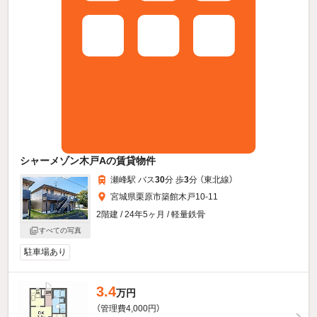
シャーメゾン木戸Aの賃貸物件
瀬峰駅 バス
30
分 歩
3
分 （東北線）
宮城県栗原市築館木戸10-11
2階建 / 24年5ヶ月 / 軽量鉄骨
すべての写真
駐車場あり
3.4
万円
（管理費4,000円）