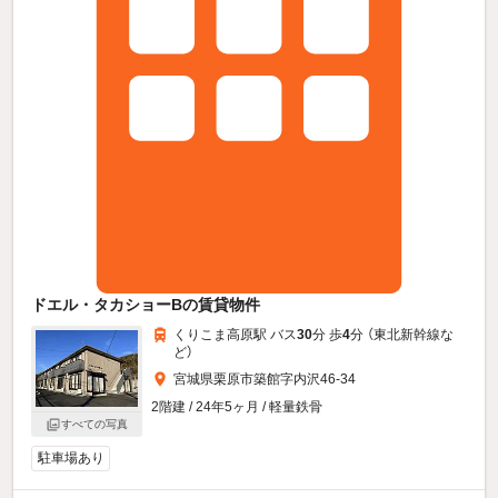
ドエル・タカショーBの賃貸物件
くりこま高原駅 バス
30
分 歩
4
分 （東北新幹線
な
ど
）
宮城県栗原市築館字内沢46-34
2階建 / 24年5ヶ月 / 軽量鉄骨
すべての写真
駐車場あり