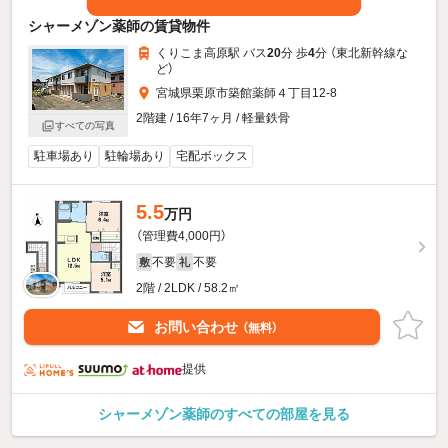
シャーメゾン薬師の賃貸物件
くりこま高原駅 バス
20
分 歩
4
分 （東北新幹線
な
ど
）
宮城県栗原市築館薬師４丁目12-8
2階建 / 16年7ヶ月 / 軽量鉄骨
すべての写真
駐車場あり
駐輪場あり
宅配ボックス
5.5
万円
（管理費4,000円）
不要
不要
敷
礼
2階 / 2LDK / 58.2㎡
お問い合わせ
（無料）
提供
シャーメゾン薬師のすべての部屋を見る