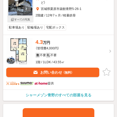
ど
）
宮城県栗原市築館青野5-26-1
2階建 / 12年7ヶ月 / 軽量鉄骨
すべての写真
駐車場あり
駐輪場あり
宅配ボックス
4.3
万円
（管理費4,000円）
不要
不要
敷
礼
1階 / 1LDK / 43.55㎡
お問い合わせ
（無料）
提供
シャーメゾン青野のすべての部屋を見る