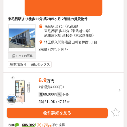
東毛呂駅より徒歩11分 築2年5ヶ月 2階建の賃貸物件
毛呂駅 歩
7
分 （八高線）
東毛呂駅 歩
11
分 （東武越生線）
武州唐沢駅 歩
16
分 （東武越生線）
埼玉県入間郡毛呂山町岩井西5丁目
2階建 / 2年5ヶ月 / -
すべての写真
駐車場あり
宅配ボックス
6.9
万円
（管理費4,000円）
69,000円
不要
敷
礼
2階 / 1LDK / 47.15㎡
物件詳細を見る
ほか提供