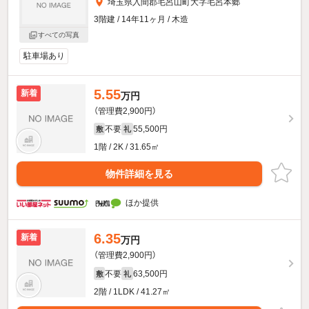
埼玉県入間郡毛呂山町大字毛呂本郷
3階建 / 14年11ヶ月 / 木造
すべての写真
駐車場あり
5.55
新着
万円
（管理費2,900円）
不要
55,500円
敷
礼
1階 / 2K / 31.65㎡
物件詳細を見る
ほか提供
6.35
新着
万円
（管理費2,900円）
不要
63,500円
敷
礼
2階 / 1LDK / 41.27㎡