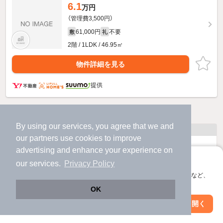
6.1
万円
（管理費3,500円）
61,000円
不要
敷
礼
2階 / 1LDK / 46.95㎡
物件詳細を見る
提供
他の人はこんな条件で絞り込んでいます！
By using our services, you agree that we and
人気のこだわり条件
our
partners
use cookies to improve
バス・トイレ別
2階以上
advertising and enhance your experience on
アプリに切り替えて、サクサクお部屋探し
our services.
Privacy Policy
駐車場あり
ペット相談
会員登録なしですぐ使える。マップ検索やお気に入り保存など、
アプリ限定の便利な機能が使えます！
OK
洗濯機置場あり
独立洗面台
Web版で続行
アプリを開く
市区町村を変更
絞り込み条件を変更
エアコンあり
都市ガス