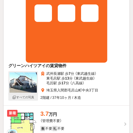
グリーンハイツアイの賃貸物件
武州長瀬駅 歩
7
分 （東武越生線）
東毛呂駅 歩
13
分 （東武越生線）
毛呂駅 歩
17
分 （八高線）
埼玉県入間郡毛呂山町中央3丁目
すべての写真
2階建 / 37年10ヶ月 / 木造
3.7
新着
万円
（管理費不要）
不要
不要
敷
礼