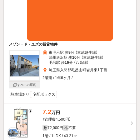
メゾン・ド・ユズの賃貸物件
東毛呂駅 歩
9
分 （東武越生線）
武州唐沢駅 歩
10
分 （東武越生線）
毛呂駅 歩
16
分 （八高線）
埼玉県入間郡毛呂山町岩井東1丁目
2階建 / 1年6ヶ月 / -
すべての写真
駐車場あり
宅配ボックス
7.2
万円
（管理費4,500円）
72,000円
不要
敷
礼
1階 / 1LDK / 43.21㎡