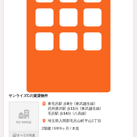
サンライズCの賃貸物件
東毛呂駅 歩
8
分 （東武越生線）
武州唐沢駅 歩
11
分 （東武越生線）
毛呂駅 歩
14
分 （八高線）
埼玉県入間郡毛呂山町平山1丁目
2階建 / 6年9ヶ月 / 木造
すべての写真