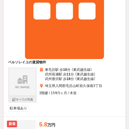
ベルソレイユの賃貸物件
東毛呂駅 歩
10
分 （東武越生線）
武州長瀬駅 歩
11
分 （東武越生線）
武州唐沢駅 歩
18
分 （東武越生線）
埼玉県入間郡毛呂山町前久保南3丁目
3階建 / 15年5ヶ月 / 木造
すべての写真
駐車場あり
5.8
新着
万円