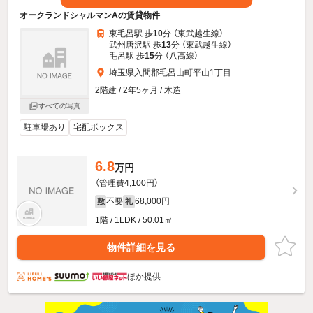
オークランドシャルマンAの賃貸物件
東毛呂駅 歩
10
分 （東武越生線）
武州唐沢駅 歩
13
分 （東武越生線）
毛呂駅 歩
15
分 （八高線）
埼玉県入間郡毛呂山町平山1丁目
2階建 / 2年5ヶ月 / 木造
すべての写真
駐車場あり
宅配ボックス
6.8
万円
（管理費4,100円）
不要
68,000円
敷
礼
1階 / 1LDK / 50.01㎡
物件詳細を見る
ほか提供