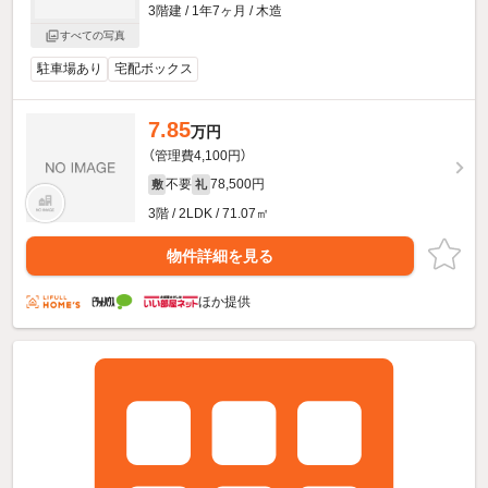
3階建 / 1年7ヶ月 / 木造
すべての写真
駐車場あり
宅配ボックス
7.85
万円
（管理費4,100円）
不要
78,500円
敷
礼
3階 / 2LDK / 71.07㎡
物件詳細を見る
ほか提供