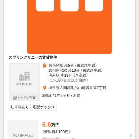
スプリングサニーの賃貸物件
東毛呂駅 歩
5
分 （東武越生線）
武州唐沢駅 歩
13
分 （東武越生線）
毛呂駅 歩
19
分 （八高線）
ほか1駅（徒歩20分圏内）
埼玉県入間郡毛呂山町岩井東2丁目
2階建 / 1年9ヶ月 / 木造
すべての写真
駐車場あり
宅配ボックス
6.6
万円
（管理費4,100円）