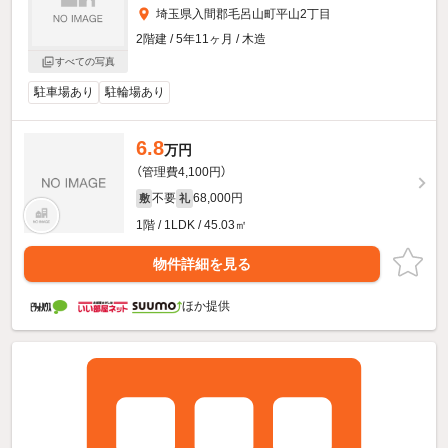
埼玉県入間郡毛呂山町平山2丁目
2階建 / 5年11ヶ月 / 木造
すべての写真
駐車場あり
駐輪場あり
6.8
万円
（管理費4,100円）
不要
68,000円
敷
礼
1階 / 1LDK / 45.03㎡
物件詳細を見る
ほか提供