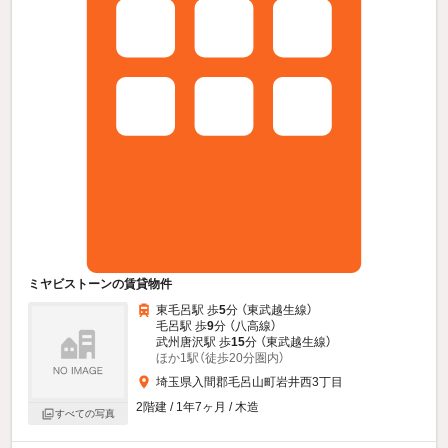
ミヤビストーンの賃貸物件
東毛呂駅 歩
5
分 （東武越生線）
毛呂駅 歩
9
分 （八高線）
武州唐沢駅 歩
15
分 （東武越生線）
ほか1駅（徒歩20分圏内）
埼玉県入間郡毛呂山町岩井西3丁目
2階建 / 1年7ヶ月 / 木造
すべての写真