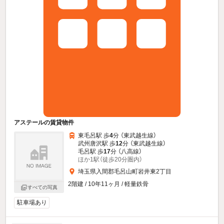
アステールの賃貸物件
東毛呂駅 歩
4
分 （東武越生線）
武州唐沢駅 歩
12
分 （東武越生線）
毛呂駅 歩
17
分 （八高線）
ほか1駅（徒歩20分圏内）
埼玉県入間郡毛呂山町岩井東2丁目
2階建 / 10年11ヶ月 / 軽量鉄骨
すべての写真
駐車場あり