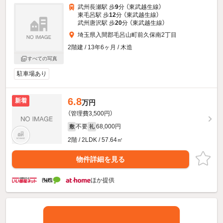
武州長瀬駅 歩
9
分 （東武越生線）
東毛呂駅 歩
12
分 （東武越生線）
武州唐沢駅 歩
20
分 （東武越生線）
埼玉県入間郡毛呂山町前久保南2丁目
2階建 / 13年6ヶ月 / 木造
すべての写真
駐車場あり
6.8
新着
万円
（管理費3,500円）
不要
68,000円
敷
礼
2階 / 2LDK / 57.64㎡
物件詳細を見る
ほか提供