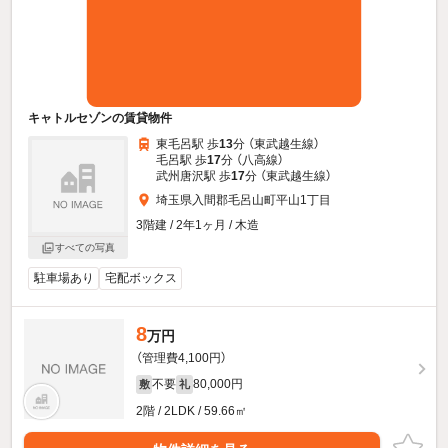
キャトルセゾンの賃貸物件
東毛呂駅 歩
13
分 （東武越生線）
毛呂駅 歩
17
分 （八高線）
武州唐沢駅 歩
17
分 （東武越生線）
埼玉県入間郡毛呂山町平山1丁目
3階建 / 2年1ヶ月 / 木造
すべての写真
駐車場あり
宅配ボックス
8
万円
（管理費4,100円）
不要
80,000円
敷
礼
2階 / 2LDK / 59.66㎡