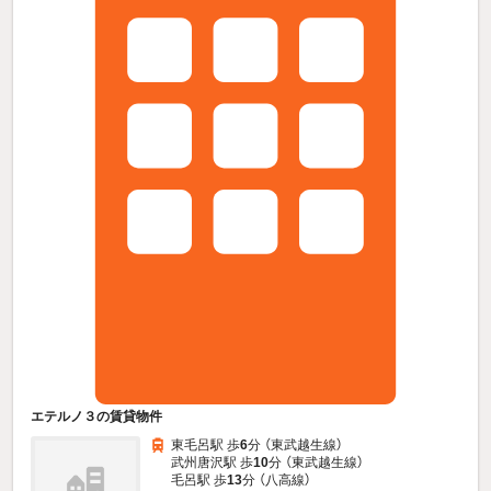
エテルノ３の賃貸物件
東毛呂駅 歩
6
分 （東武越生線）
武州唐沢駅 歩
10
分 （東武越生線）
毛呂駅 歩
13
分 （八高線）