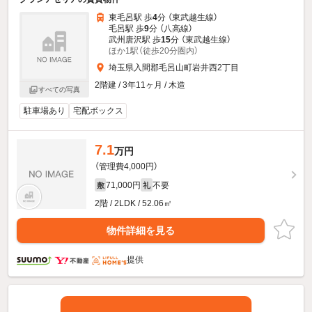
東毛呂駅 歩
4
分 （東武越生線）
毛呂駅 歩
9
分 （八高線）
武州唐沢駅 歩
15
分 （東武越生線）
ほか1駅（徒歩20分圏内）
埼玉県入間郡毛呂山町岩井西2丁目
2階建 / 3年11ヶ月 / 木造
すべての写真
駐車場あり
宅配ボックス
7.1
万円
（管理費4,000円）
71,000円
不要
敷
礼
2階 / 2LDK / 52.06㎡
物件詳細を見る
提供