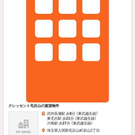
クレッセント毛呂山の賃貸物件
武州長瀬駅 歩
8
分 （東武越生線）
東毛呂駅 歩
21
分 （東武越生線）
川角駅 歩
27
分 （東武越生線）
埼玉県入間郡毛呂山町若山2丁目