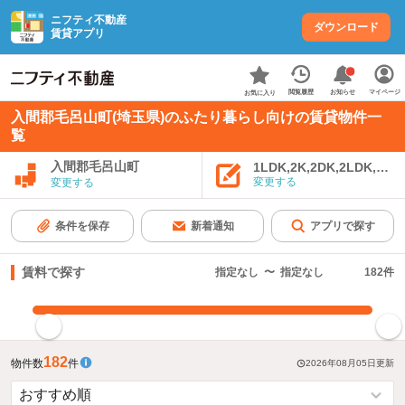
ニフティ不動産
ダウンロード
賃貸アプリ
お知らせ
閲覧履歴
マイページ
お気に入り
入間郡毛呂山町(埼玉県)のふたり暮らし向けの賃貸物件一
覧
入間郡毛呂山町
1LDK,2K,2DK,2LDK,3K,
変更する
変更する
条件を保存
新着通知
アプリで探す
賃料で探す
指定なし
〜
指定なし
182
件
指定した賃料で絞り込む
182
物件数
件
2026年08月05日
更新