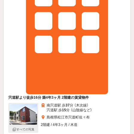
宍道駅より徒歩16分 築4年3ヶ月 2階建の賃貸物件
南宍道駅 歩
37
分 （木次線）
宍道駅 歩
15
分 （山陰線
など
）
島根県松江市宍道町佐々布
2階建 / 4年3ヶ月 / 木造
すべての写真