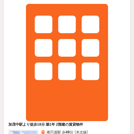
加茂中駅より徒歩18分 築1年 2階建の賃貸物件
南宍道駅 歩
49
分 （木次線）