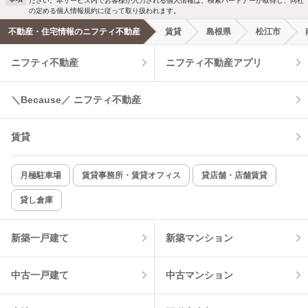
ださい。本サービス内でお客様が入力される個人情報は、検索パートナーが取得し、同社
の定める個人情報規約に従って取り扱われます。
エアコンあり
都市ガス
不動産・住宅情報のニフティ不動産
賃貸
島根県
松江市
ニフティ不動産
ニフティ不動産アプリ
温水洗浄便座
オートロック
コンロ2口以上
追焚き機能
＼Because／ ニフティ不動産
TV付インターホン
角部屋
賃貸
新着のみ
インターネット無料
月極駐車場
賃貸事務所・賃貸オフィス
貸店舗・店舗賃貸
貸し倉庫
該当件数:
物件一覧に反映
2
件
新築一戸建て
新築マンション
中古一戸建て
中古マンション