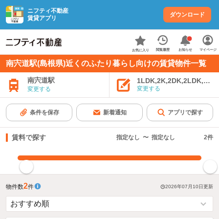
ニフティ不動産
ダウンロード
賃貸アプリ
お知らせ
閲覧履歴
マイページ
お気に入り
南宍道駅(島根県)近くのふたり暮らし向けの賃貸物件一覧
南宍道駅
1LDK,2K,2DK,2LDK,3K,
変更する
変更する
条件を保存
新着通知
アプリで探す
賃料で探す
指定なし
〜
指定なし
2
件
指定した賃料で絞り込む
2
物件数
件
2026年07月10日
更新