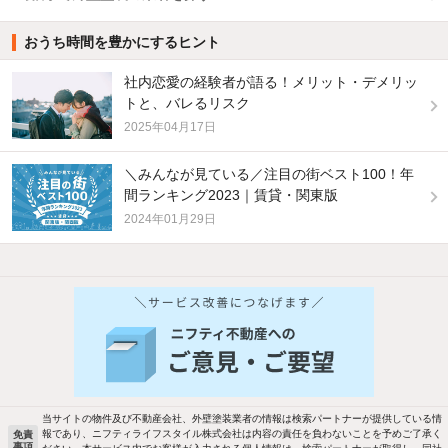
おうち時間を豊かにするヒント
社内恋愛の経験者が語る！メリット・デメリッ
トと、バレるリスク
2025年04月17日
＼みんなが見ている／注目の街ベスト100！年
間ランキング2023｜賃貸・関東版
2024年01月29日
他の人はこんな条件で絞り込んでいます！
人気のこだわり条件
バス・トイレ別
2階以上
駐車場あり
ペット相談
当サイトの物件及び不動産会社、外壁塗装業者の情報は検索パートナーが提供している情
報であり、ニフティライフスタイル株式会社は内容の責任を負わないことを予めご了承く
免責
洗濯機置場あり
独立洗面台
事項