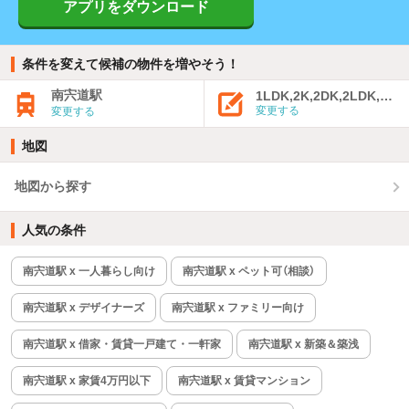
アプリをダウンロード
条件を変えて候補の物件を増やそう！
南宍道駅
1LDK,2K,2DK,2LDK,3K,
変更する
変更する
地図
地図から探す
人気の条件
南宍道駅 x 一人暮らし向け
南宍道駅 x ペット可（相談）
南宍道駅 x デザイナーズ
南宍道駅 x ファミリー向け
南宍道駅 x 借家・賃貸一戸建て・一軒家
南宍道駅 x 新築＆築浅
南宍道駅 x 家賃4万円以下
南宍道駅 x 賃貸マンション