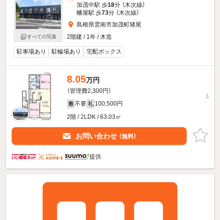
加茂中駅 歩
18
分 （木次線）
幡屋駅 歩
73
分 （木次線）
島根県雲南市加茂町猪尾
2階建 / 1年 / 木造
すべての写真
駐車場あり
駐輪場あり
宅配ボックス
8.05
万円
（管理費2,300円）
不要
100,500円
敷
礼
2階 / 2LDK / 63.03㎡
お問い合わせ
（無料）
提供