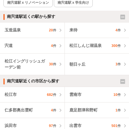
南宍道駅 x リノベーション
南宍道駅 x 学生向け
南宍道駅近くの駅から探す
玉造温泉
来待
20
件
4
件
宍道
松江しんじ湖温泉
4
件
300
件
松江イングリッシュガ
朝日ヶ丘
30
件
3
件
ーデン前
南宍道駅近くの市区から探す
松江市
雲南市
682
件
10
件
仁多郡奥出雲町
鹿足郡津和野町
4
件
1
件
浜田市
出雲市
97
件
501
件