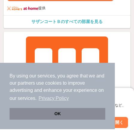
提供
サザンコートＢのすべての部屋を見る
By using our services, you agree that we and
our
partners
use cookies to improve
advertising and enhance your experience on
アプリに切り替えて、サクサクお部屋探し
our services.
Privacy Policy
会員登録なしですぐ使える。マップ検索やお気に入り保存など、
アプリ限定の便利な機能が使えます！
OK
Web版で続行
アプリを開く
駅・沿線を変更
絞り込み条件を変更