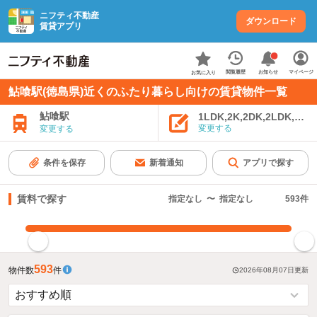
ニフティ不動産
ダウンロード
賃貸アプリ
お知らせ
閲覧履歴
マイページ
お気に入り
鮎喰駅(徳島県)近くのふたり暮らし向けの賃貸物件一覧
鮎喰駅
1LDK,2K,2DK,2LDK,3K,
変更する
変更する
条件を保存
新着通知
アプリで探す
賃料で探す
指定なし
〜
指定なし
593
件
指定した賃料で絞り込む
593
物件数
件
2026年08月07日
更新