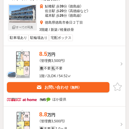
鮎喰駅 歩
39
分 （徳島線）
佐古駅 歩
20
分 （高徳線
など
）
蔵本駅 歩
26
分 （徳島線）
徳島県徳島市春日２丁目
すべての写真
3階建 / 新築 / 軽量鉄骨
駐車場あり
駐輪場あり
宅配ボックス
8.5
万円
（管理費3,500円）
不要
不要
敷
礼
1階 / 2LDK / 54.52㎡
お問い合わせ
（無料）
ほか提供
8.8
万円
（管理費3,500円）
不要
1.0ヶ月
敷
礼