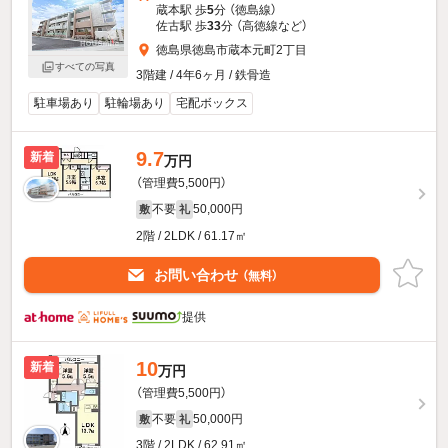
蔵本駅 歩
5
分 （徳島線）
佐古駅 歩
33
分 （高徳線
など
）
徳島県徳島市蔵本元町2丁目
すべての写真
3階建 / 4年6ヶ月 / 鉄骨造
駐車場あり
駐輪場あり
宅配ボックス
9.7
新着
万円
（管理費5,500円）
不要
50,000円
敷
礼
2階 / 2LDK / 61.17㎡
お問い合わせ
（無料）
提供
10
新着
万円
（管理費5,500円）
不要
50,000円
敷
礼
3階 / 2LDK / 62.91㎡