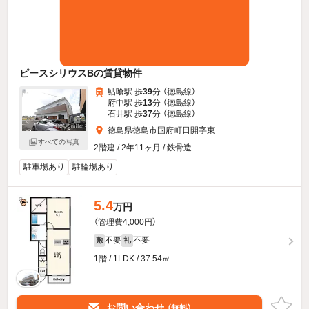
ピースシリウスBの賃貸物件
鮎喰駅 歩
39
分 （徳島線）
府中駅 歩
13
分 （徳島線）
石井駅 歩
37
分 （徳島線）
徳島県徳島市国府町日開字東
すべての写真
2階建 / 2年11ヶ月 / 鉄骨造
駐車場あり
駐輪場あり
5.4
万円
（管理費4,000円）
不要
不要
敷
礼
1階 / 1LDK / 37.54㎡
お問い合わせ
（無料）