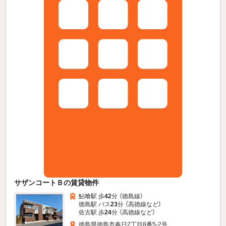
サザンコートＢの賃貸物件
鮎喰駅 歩
42
分 （徳島線）
徳島駅 バス
23
分 （高徳線
など
）
佐古駅 歩
24
分 （高徳線
など
）
徳島県徳島市春日2丁目8番5-2号