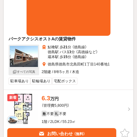
パークアクシスオストAの賃貸物件
鮎喰駅 歩
21
分 （徳島線）
徳島駅 バス
13
分 （高徳線
など
）
蔵本駅 歩
15
分 （徳島線）
徳島県徳島市北島田町1丁目140番地1
2階建 / 8年5ヶ月 / 木造
すべての写真
駐車場あり
駐輪場あり
宅配ボックス
6.3
新着
万円
（管理費5,800円）
不要
不要
敷
礼
1階 / 2LDK / 55.23㎡
お問い合わせ
（無料）