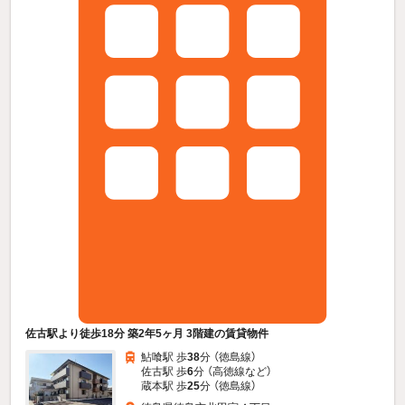
佐古駅より徒歩18分 築2年5ヶ月 3階建の賃貸物件
鮎喰駅 歩
38
分 （徳島線）
佐古駅 歩
6
分 （高徳線
など
）
蔵本駅 歩
25
分 （徳島線）