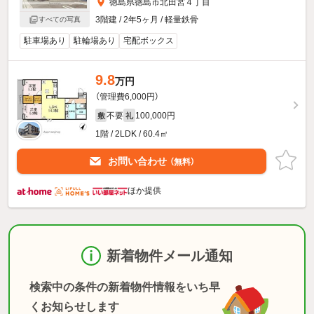
徳島県徳島市北田宮４丁目
3階建 / 2年5ヶ月 / 軽量鉄骨
すべての写真
駐車場あり
駐輪場あり
宅配ボックス
9.8
万円
（管理費6,000円）
不要
100,000円
敷
礼
1階 / 2LDK / 60.4㎡
お問い合わせ
（無料）
ほか提供
新着物件メール通知
検索中の条件の新着物件情報をいち早
くお知らせします