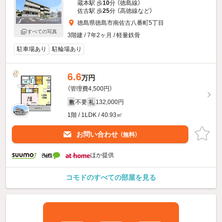
蔵本駅 歩
10
分 （徳島線）
佐古駅 歩
25
分 （高徳線
など
）
徳島県徳島市南佐古八番町5丁目
すべての写真
3階建 / 7年2ヶ月 / 軽量鉄骨
駐車場あり
駐輪場あり
6.6
万円
（管理費4,500円）
不要
132,000円
敷
礼
1階 / 1LDK / 40.93㎡
お問い合わせ
（無料）
ほか提供
コモドのすべての部屋を見る