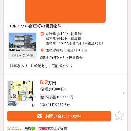
エル・ソル南庄町の賃貸物件
鮎喰駅 歩
10
分 （徳島線）
蔵本駅 歩
10
分 （徳島線）
徳島駅 バス
27
分 歩
7
分 （高徳線
など
）
徳島県徳島市南庄町４丁目
すべての写真
3階建 / 3年5ヶ月 / 軽量鉄骨
駐車場あり
駐輪場あり
宅配ボックス
6.2
万円
（管理費6,000円）
不要
100,000円
敷
礼
1階 / 1LDK / 32.8㎡
お問い合わせ
（無料）
ほか提供