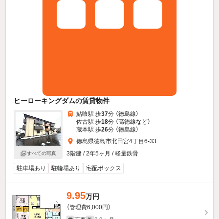
ヒーローキングダムの賃貸物件
鮎喰駅 歩
37
分 （徳島線）
佐古駅 歩
18
分 （高徳線
など
）
蔵本駅 歩
26
分 （徳島線）
徳島県徳島市北田宮4丁目6-33
3階建 / 2年5ヶ月 / 軽量鉄骨
すべての写真
駐車場あり
駐輪場あり
宅配ボックス
9.95
万円
（管理費6,000円）