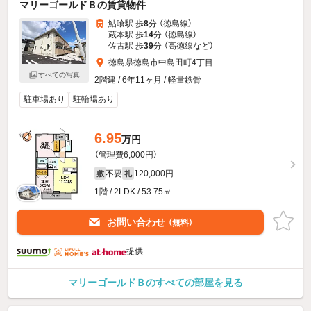
マリーゴールドＢの賃貸物件
鮎喰駅 歩
8
分 （徳島線）
蔵本駅 歩
14
分 （徳島線）
佐古駅 歩
39
分 （高徳線
など
）
徳島県徳島市中島田町4丁目
すべての写真
2階建 / 6年11ヶ月 / 軽量鉄骨
駐車場あり
駐輪場あり
6.95
万円
（管理費6,000円）
不要
120,000円
敷
礼
1階 / 2LDK / 53.75㎡
お問い合わせ
（無料）
提供
マリーゴールドＢのすべての部屋を見る