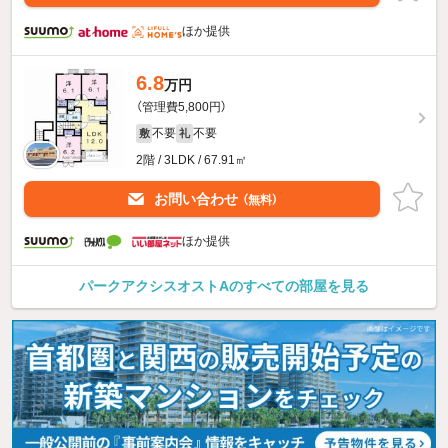
ほか提供
6.8
万円
（管理費5,800円）
不要
不要
敷
礼
2階 / 3LDK / 67.91㎡
お問い合わせ
（無料）
ほか提供
パークアクシスオストAのすべての部屋を見る