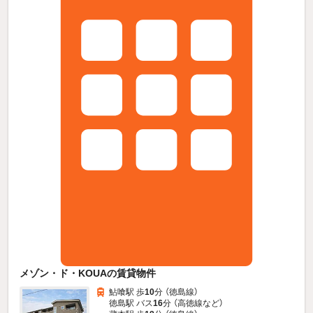
メゾン・ド・KOUAの賃貸物件
鮎喰駅 歩
10
分 （徳島線）
徳島駅 バス
16
分 （高徳線
など
）