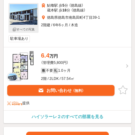
鮎喰駅 歩
5
分 （徳島線）
蔵本駅 歩
18
分 （徳島線）
徳島県徳島市南島田町4丁目39-1
2階建 / 6年6ヶ月 / 木造
すべての写真
駐車場あり
6.4
万円
（管理費5,800円）
不要
1.0ヶ月
敷
礼
2階 / 2LDK / 57.54㎡
お問い合わせ
（無料）
提供
ハイソラーレ２のすべての部屋を見る