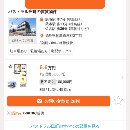
パストラル庄町の賃貸物件
鮎喰駅 歩
7
分 （徳島線）
蔵本駅 歩
13
分 （徳島線）
佐古駅 歩
36
分 （高徳線
など
）
徳島県徳島市庄町3丁目
すべての写真
3階建 / 6年 / 軽量鉄骨
駐車場あり
駐輪場あり
宅配ボックス
6.6
万円
（管理費6,000円）
不要
100,000円
敷
礼
3階 / 1LDK / 45.01㎡
お問い合わせ
（無料）
提供
パストラル庄町のすべての部屋を見る