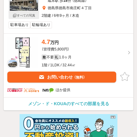
蔵本駅 歩
18
分 （徳島線）
徳島県徳島市南庄町４丁目
2階建 / 6年9ヶ月 / 木造
すべての写真
駐車場あり
駐輪場あり
4.7
万円
（管理費5,800円）
不要
1.0ヶ月
敷
礼
1階 / 1LDK / 32.44㎡
お問い合わせ
（無料）
ほか提供
メゾン・ド・KOUAのすべての部屋を見る