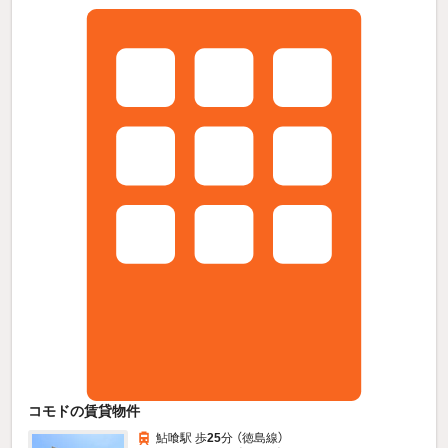
コモドの賃貸物件
鮎喰駅 歩
25
分 （徳島線）