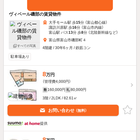
ヴィベール磯部の賃貸物件
大手モール駅 歩
15
分 （富山都心線）
諏訪川原駅 歩
16
分 （富山市内線）
富山駅 バス
13
分 歩
8
分 （北陸新幹線
など
）
富山県富山市磯部町４
すべての写真
4階建 / 30年6ヶ月 / 鉄筋コン
駐車場あり
8
万円
（管理費4,000円）
160,000円
80,000円
敷
礼
3階 / 2LDK / 82.61㎡
お問い合わせ
（無料）
提供
8