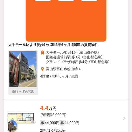
大手モール駅より徒歩1分 築43年6ヶ月 4階建の賃貸物件
大手モール駅 歩
1
分 （富山都心線）
国際会議場前駅 歩
3
分 （富山都心線）
グランドプラザ前駅 歩
4
分 （富山都心線）
富山県富山市総曲輪４
4階建 / 43年6ヶ月 / 鉄骨
すべての写真
4.4
万円
（管理費3,000円）
44,000円
44,000円
敷
礼
2階 / 1R / 25.0㎡