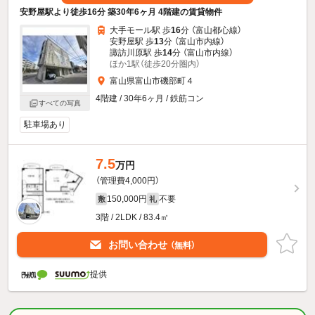
安野屋駅より徒歩16分 築30年6ヶ月 4階建の賃貸物件
大手モール駅 歩
16
分 （富山都心線）
安野屋駅 歩
13
分 （富山市内線）
諏訪川原駅 歩
14
分 （富山市内線）
ほか1駅（徒歩20分圏内）
富山県富山市磯部町４
4階建 / 30年6ヶ月 / 鉄筋コン
すべての写真
駐車場あり
7.5
万円
（管理費4,000円）
150,000円
不要
敷
礼
3階 / 2LDK / 83.4㎡
お問い合わせ
（無料）
提供