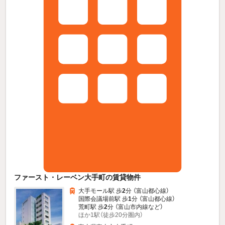
ファースト・レーベン大手町の賃貸物件
大手モール駅 歩
2
分 （富山都心線）
国際会議場前駅 歩
1
分 （富山都心線）
荒町駅 歩
2
分 （富山市内線
など
）
ほか1駅（徒歩20分圏内）