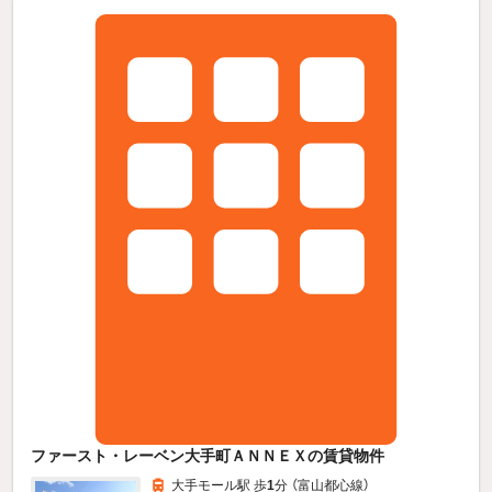
ファースト・レーベン大手町ＡＮＮＥＸの賃貸物件
大手モール駅 歩
1
分 （富山都心線）