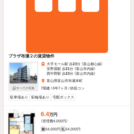
プラザ布瀬２の賃貸物件
大手モール駅 歩
23
分 （富山都心線）
安野屋駅 歩
21
分 （富山市内線）
西中野駅 歩
23
分 （富山市内線）
富山県富山市布瀬本町
7階建 / 6年7ヶ月 / 鉄筋コン
すべての写真
駐車場あり
駐輪場あり
宅配ボックス
6.4
万円
（管理費4,000円）
64,000円
64,000円
敷
礼