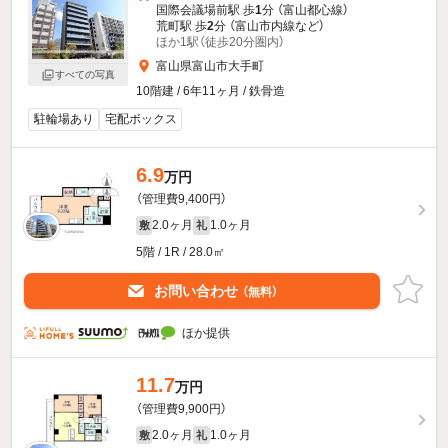
国際会議場前駅 歩
1
分 （富山都心線）
荒町駅 歩
2
分 （富山市内線
など
）
ほか1駅（徒歩20分圏内）
富山県富山市大手町
すべての写真
10階建 / 6年11ヶ月 / 鉄骨造
駐輪場あり
宅配ボックス
6.9
万円
（管理費9,400円）
2.0ヶ月
1.0ヶ月
敷
礼
5階 / 1R / 28.0㎡
お問い合わせ
（無料）
ほか提供
11.7
万円
（管理費9,900円）
2.0ヶ月
1.0ヶ月
敷
礼