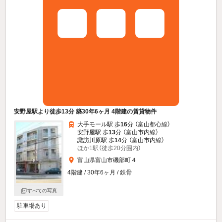
安野屋駅より徒歩13分 築30年6ヶ月 4階建の賃貸物件
大手モール駅 歩
16
分 （富山都心線）
安野屋駅 歩
13
分 （富山市内線）
諏訪川原駅 歩
14
分 （富山市内線）
ほか1駅（徒歩20分圏内）
富山県富山市磯部町４
4階建 / 30年6ヶ月 / 鉄骨
すべての写真
駐車場あり