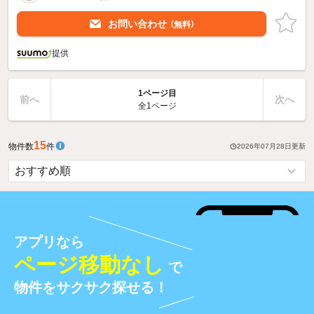
お問い合わせ
（無料）
提供
1ページ目
前へ
次へ
全1ページ
15
物件数
件
2026年07月28日
更新
アプリなら
ページ移動なし
で
物件をサクサク探せる！