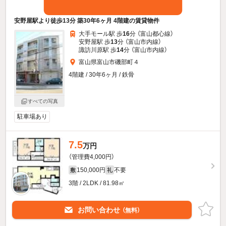
安野屋駅より徒歩13分 築30年6ヶ月 4階建の賃貸物件
大手モール駅 歩
16
分 （富山都心線）
安野屋駅 歩
13
分 （富山市内線）
諏訪川原駅 歩
14
分 （富山市内線）
富山県富山市磯部町４
4階建 / 30年6ヶ月 / 鉄骨
すべての写真
駐車場あり
7.5
万円
（管理費4,000円）
150,000円
不要
敷
礼
3階 / 2LDK / 81.98㎡
お問い合わせ
（無料）