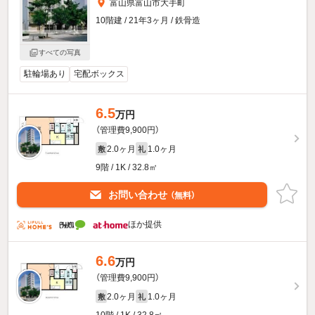
富山県富山市大手町
10階建 / 21年3ヶ月 / 鉄骨造
すべての写真
駐輪場あり
宅配ボックス
6.5
万円
（管理費9,900円）
2.0ヶ月
1.0ヶ月
敷
礼
9階 / 1K / 32.8㎡
お問い合わせ
（無料）
ほか提供
6.6
万円
（管理費9,900円）
2.0ヶ月
1.0ヶ月
敷
礼
10階 / 1K / 32.8㎡