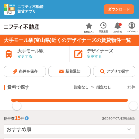
ニフティ不動産
ダウンロード
賃貸アプリ
お知らせ
閲覧履歴
マイページ
お気に入り
大手モール駅(富山県)近くのデザイナーズの賃貸物件一覧
大手モール駅
デザイナーズ
変更する
変更する
条件を保存
新着通知
アプリで探す
賃料で探す
指定なし
〜
指定なし
15
件
指定した賃料で絞り込む
15
物件数
件
2026年07月28日
更新