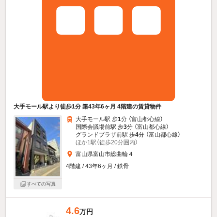
大手モール駅より徒歩1分 築43年6ヶ月 4階建の賃貸物件
大手モール駅 歩
1
分 （富山都心線）
国際会議場前駅 歩
3
分 （富山都心線）
グランドプラザ前駅 歩
4
分 （富山都心線）
ほか1駅（徒歩20分圏内）
富山県富山市総曲輪４
4階建 / 43年6ヶ月 / 鉄骨
すべての写真
4.6
万円