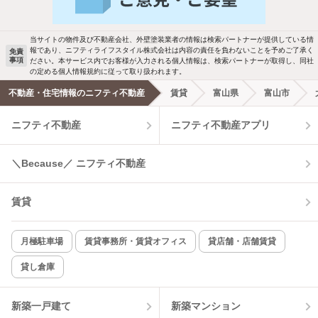
駐車場あり
ペット相談
当サイトの物件及び不動産会社、外壁塗装業者の情報は検索パートナーが提供している情
報であり、ニフティライフスタイル株式会社は内容の責任を負わないことを予めご了承く
免責
事項
ださい。本サービス内でお客様が入力される個人情報は、検索パートナーが取得し、同社
洗濯機置場あり
独立洗面台
の定める個人情報規約に従って取り扱われます。
不動産・住宅情報のニフティ不動産
賃貸
富山県
富山市
エアコンあり
都市ガス
ニフティ不動産
ニフティ不動産アプリ
温水洗浄便座
オートロック
＼Because／ ニフティ不動産
コンロ2口以上
追焚き機能
賃貸
TV付インターホン
角部屋
新着のみ
インターネット無料
月極駐車場
賃貸事務所・賃貸オフィス
貸店舗・店舗賃貸
貸し倉庫
該当件数:
物件一覧に反映
15
件
新築一戸建て
新築マンション