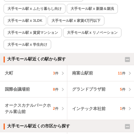
大手モール駅 x ふたり暮らし向け
大手モール駅 x 新築＆築浅
大手モール駅 x 3LDK
大手モール駅 x 家賃4万円以下
大手モール駅 x 賃貸マンション
大手モール駅 x リノベーション
大手モール駅 x 学生向け
大手モール駅近くの駅から探す
大町
南富山駅前
3
件
11
件
国際会議場前
グランドプラザ前
8
件
5
件
オークスカナルパークホ
インテック本社前
2
件
1
件
テル富山前
大手モール駅近くの市区から探す