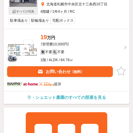
北海道札幌市中央区北十三条西16丁目
4階建 / 1年4ヶ月 / RC
すべての写真
駐車場あり
駐輪場あり
宅配ボックス
19
万円
（管理費10,000円）
不要
不要
敷
礼
1階 / 4LDK / 84.76㎡
お問い合わせ
（無料）
提供
ラ・シュエット桑園のすべての部屋を見る