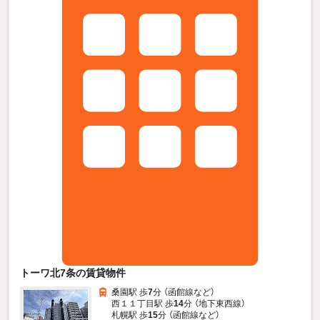
トーワ北7条の賃貸物件
桑園駅 歩
7
分 （函館線
など
）
西１１丁目駅 歩
14
分 （地下東西線）
札幌駅 歩
15
分 （函館線
など
）