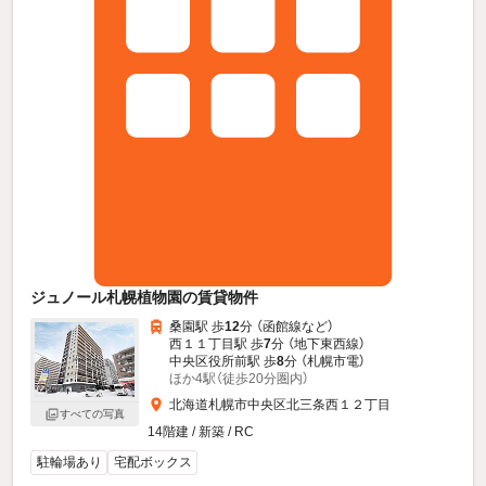
ジュノール札幌植物園の賃貸物件
桑園駅 歩
12
分 （函館線
など
）
西１１丁目駅 歩
7
分 （地下東西線）
中央区役所前駅 歩
8
分 （札幌市電）
ほか4駅（徒歩20分圏内）
北海道札幌市中央区北三条西１２丁目
すべての写真
14階建 / 新築 / RC
駐輪場あり
宅配ボックス