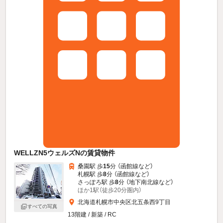
WELLZN5ウェルズNの賃貸物件
桑園駅 歩
15
分 （函館線
など
）
札幌駅 歩
8
分 （函館線
など
）
さっぽろ駅 歩
8
分 （地下南北線
など
）
ほか1駅（徒歩20分圏内）
北海道札幌市中央区北五条西9丁目
すべての写真
13階建 / 新築 / RC