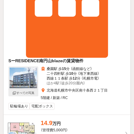
SーRESIDENCE南円山blazeの賃貸物件
桑園駅 歩
15
分 （函館線
など
）
二十四軒駅 歩
10
分 （地下東西線）
西線１１条駅 歩
12
分 （札幌市電）
ほか4駅（徒歩20分圏内）
北海道札幌市中央区南十条西２１丁目
すべての写真
5階建 / 新築 / RC
駐輪場あり
宅配ボックス
14.9
万円
（管理費5,000円）