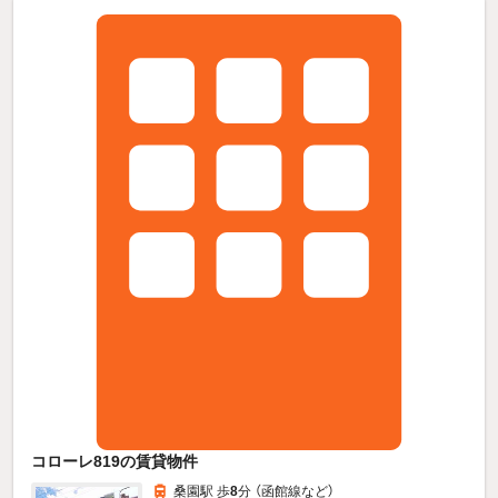
コローレ819の賃貸物件
桑園駅 歩
8
分 （函館線
など
）