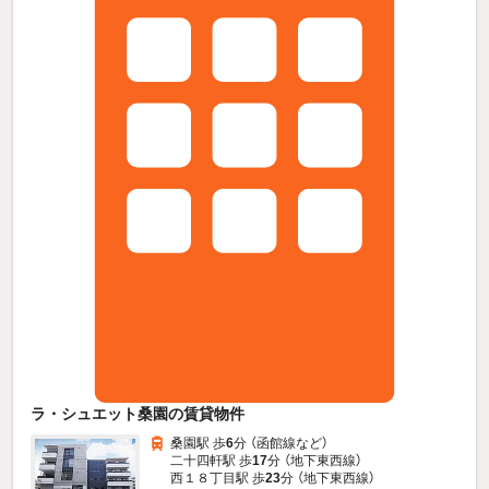
ラ・シュエット桑園の賃貸物件
桑園駅 歩
6
分 （函館線
など
）
二十四軒駅 歩
17
分 （地下東西線）
西１８丁目駅 歩
23
分 （地下東西線）