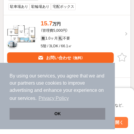
駐車場あり
駐輪場あり
宅配ボックス
15.7
万円
（管理費5,000円）
1.0ヶ月
不要
敷
礼
5階 / 3LDK / 66.1㎡
お問い合わせ
（無料）
ほか提供
By using our services, you agree that we and
our
partners
use cookies to improve
L・A大通のすべての部屋を見る
advertising and enhance your experience on
アプリに切り替えて、サクサクお部屋探し
our services.
Privacy Policy
会員登録なしですぐ使える。マップ検索やお気に入り保存など、
アプリ限定の便利な機能が使えます！
OK
Web版で続行
アプリを開く
駅・沿線を変更
絞り込み条件を変更