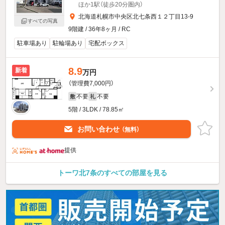
ほか1駅（徒歩20分圏内）
北海道札幌市中央区北七条西１２丁目13-9
すべての写真
9階建 / 36年8ヶ月 / RC
駐車場あり
駐輪場あり
宅配ボックス
8.9
新着
万円
（管理費7,000円）
不要
不要
敷
礼
5階 / 3LDK / 78.85㎡
お問い合わせ
（無料）
提供
トーワ北7条のすべての部屋を見る