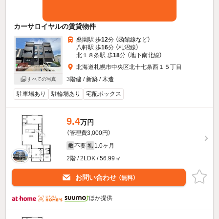
カーサロイヤルの賃貸物件
桑園駅 歩
12
分 （函館線
など
）
八軒駅 歩
16
分 （札沼線）
北１８条駅 歩
18
分 （地下南北線）
北海道札幌市中央区北十七条西１５丁目
3階建 / 新築 / 木造
すべての写真
駐車場あり
駐輪場あり
宅配ボックス
9.4
万円
（管理費3,000円）
不要
1.0ヶ月
敷
礼
2階 / 2LDK / 56.99㎡
お問い合わせ
（無料）
ほか提供