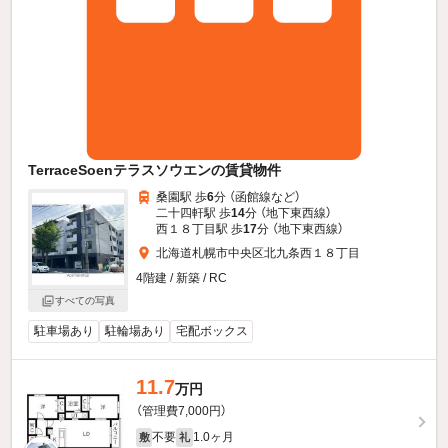
TerraceSoenテラスソウエンの賃貸物件
桑園駅 歩
6
分 （函館線
など
）
二十四軒駅 歩
14
分 （地下東西線）
西１８丁目駅 歩
17
分 （地下東西線）
北海道札幌市中央区北九条西１８丁目
4階建 / 新築 / RC
すべての写真
駐車場あり
駐輪場あり
宅配ボックス
11.7
万円
（管理費7,000円）
不要
1.0ヶ月
敷
礼