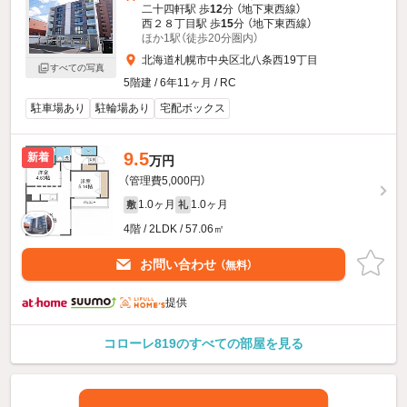
二十四軒駅 歩
12
分 （地下東西線）
西２８丁目駅 歩
15
分 （地下東西線）
ほか1駅（徒歩20分圏内）
北海道札幌市中央区北八条西19丁目
すべての写真
5階建 / 6年11ヶ月 / RC
駐車場あり
駐輪場あり
宅配ボックス
9.5
新着
万円
（管理費5,000円）
1.0ヶ月
1.0ヶ月
敷
礼
4階 / 2LDK / 57.06㎡
お問い合わせ
（無料）
提供
コローレ819のすべての部屋を見る