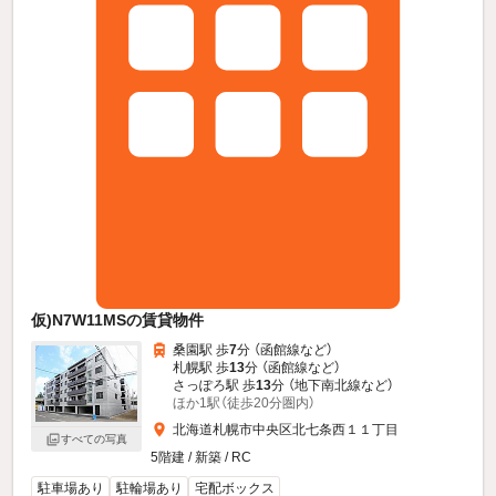
仮)N7W11MSの賃貸物件
桑園駅 歩
7
分 （函館線
など
）
札幌駅 歩
13
分 （函館線
など
）
さっぽろ駅 歩
13
分 （地下南北線
など
）
ほか1駅（徒歩20分圏内）
北海道札幌市中央区北七条西１１丁目
すべての写真
5階建 / 新築 / RC
駐車場あり
駐輪場あり
宅配ボックス