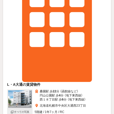
L・A大通の賃貸物件
桑園駅 歩
22
分 （函館線
など
）
円山公園駅 歩
4
分 （地下東西線）
西１８丁目駅 歩
6
分 （地下東西線）
北海道札幌市中央区大通西23丁目
5階建 / 1年7ヶ月 / RC
すべての写真