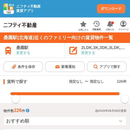
ニフティ不動産
ダウンロード
賃貸アプリ
お知らせ
閲覧履歴
マイページ
お気に入り
桑園駅(北海道)近くのファミリー向けの賃貸物件一覧
桑園駅
2LDK,3K,3DK,3LDK,4K
変更する
変更する
条件を保存
新着通知
アプリで探す
賃料で探す
指定なし
〜
指定なし
226
件
指定した賃料で絞り込む
226
物件数
件
2026年08月08日
更新