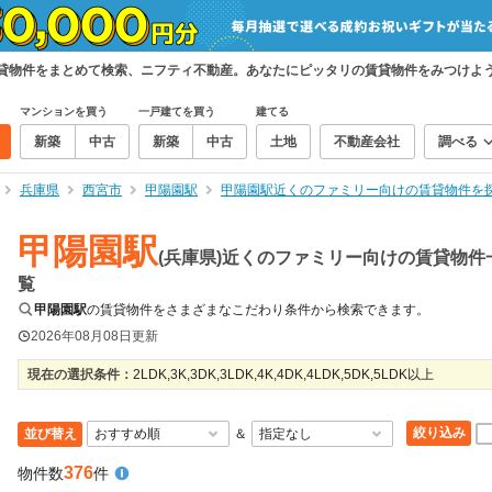
賃貸物件をまとめて検索、ニフティ不動産。あなたにピッタリの賃貸物件をみつけよ
マンションを買う
一戸建てを買う
建てる
新築
中古
新築
中古
土地
不動産会社
調べる
兵庫県
西宮市
甲陽園駅
甲陽園駅近くのファミリー向けの賃貸物件を
甲陽園駅
(兵庫県)近くのファミリー向けの賃貸物件
覧
甲陽園駅
の賃貸物件をさまざまなこだわり条件から検索できます。
2026年08月08日
更新
現在の選択条件：
2LDK,3K,3DK,3LDK,4K,4DK,4LDK,5DK,5LDK以上
絞り込み
並び替え
＆
376
物件数
件