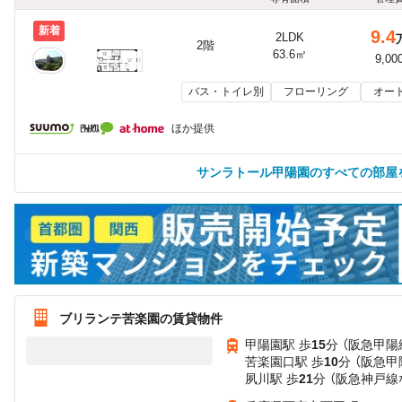
新着
9.4
2LDK
2階
63.6㎡
9,00
バス・トイレ別
フローリング
オー
ほか提供
サンラトール甲陽園のすべての部屋
ブリランテ苦楽園の賃貸物件
甲陽園駅 歩
15
分 （阪急甲陽
苦楽園口駅 歩
10
分 （阪急甲
夙川駅 歩
21
分 （阪急神戸線