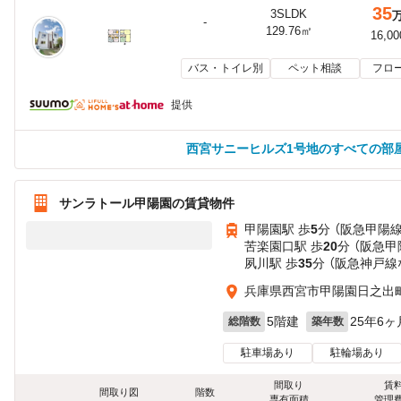
35
3SLDK
-
129.76㎡
16,0
バス・トイレ別
ペット相談
フロ
提供
西宮サニーヒルズ1号地のすべての部
サンラトール甲陽園の賃貸物件
甲陽園駅 歩
5
分 （阪急甲陽線
苦楽園口駅 歩
20
分 （阪急甲
夙川駅 歩
35
分 （阪急神戸線
兵庫県西宮市甲陽園日之出
5階建
25年6ヶ
総階数
築年数
駐車場あり
駐輪場あり
間取り
賃
間取り図
階数
専有面積
管理