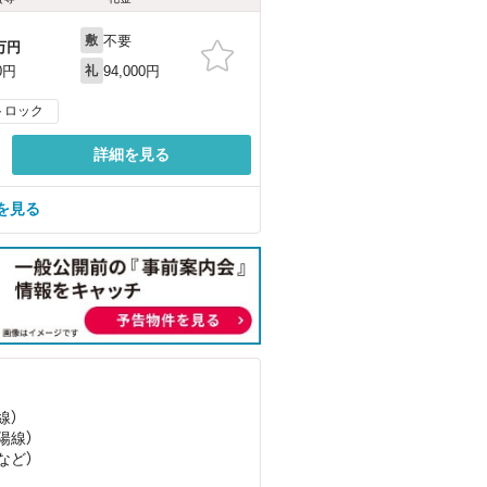
不要
敷
万円
94,000円
0円
礼
トロック
詳細を見る
を見る
線）
陽線）
など
）