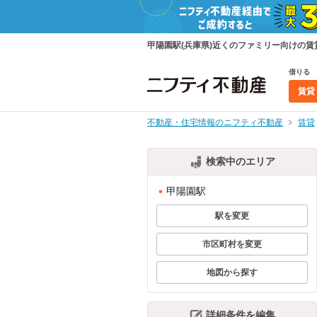
甲陽園駅(兵庫県)近くのファミリー向けの
借りる
賃貸
不動産・住宅情報のニフティ不動産
賃貸
検索中のエリア
甲陽園駅
駅を変更
市区町村を変更
地図から探す
詳細条件を編集