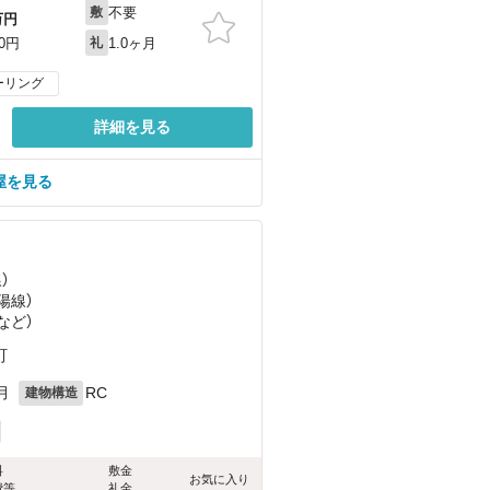
不要
敷
万円
1.0ヶ月
00円
礼
ーリング
詳細を見る
屋を見る
）
陽線）
など
）
町
月
RC
建物構造
料
敷金
お気に入り
費等
礼金