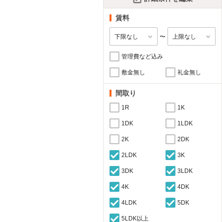
賃料
〜
管理費など込み
敷金無し
礼金無し
間取り
1R
1K
1DK
1LDK
2K
2DK
2LDK
3K
3DK
3LDK
4K
4DK
4LDK
5DK
5LDK以上