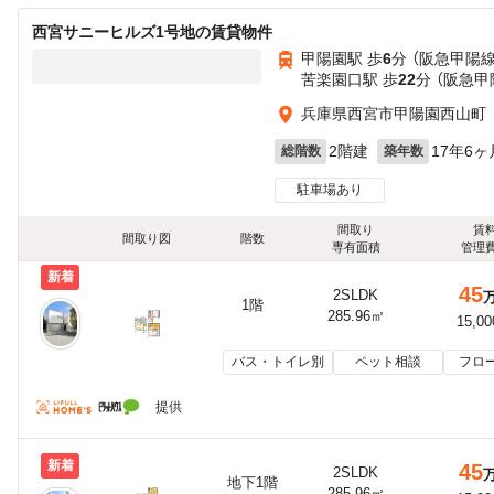
西宮サニーヒルズ1号地の賃貸物件
甲陽園駅 歩
6
分 （阪急甲陽線
苦楽園口駅 歩
22
分 （阪急甲
兵庫県西宮市甲陽園西山町
2階建
17年6ヶ
総階数
築年数
駐車場あり
間取り
賃
間取り図
階数
専有面積
管理
新着
45
2SLDK
1階
285.96㎡
15,0
バス・トイレ別
ペット相談
フロ
提供
新着
45
2SLDK
地下1階
285.96㎡