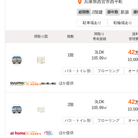
兵庫県西宮市西平町
2階建
新築
総階数
築年数
建
駐車場あり
駐輪場あり
間取り
賃
間取り図
階数
専有面積
管理
42
3LDK
1階
105.99㎡
10,0
バス・トイレ別
フローリング
オー
ほか提供
42
3LDK
2階
105.99㎡
10,0
バス・トイレ別
フローリング
オー
ほか提供