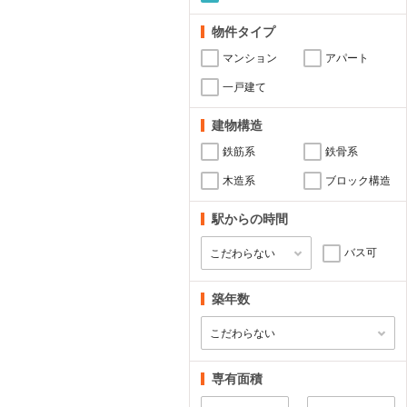
物件タイプ
マンション
アパート
一戸建て
建物構造
鉄筋系
鉄骨系
木造系
ブロック構造
駅からの時間
バス可
築年数
専有面積