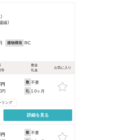
）
陽線）
月
RC
建物構造
料
敷金
お気に入り
費等
礼金
不要
敷
万円
1.0ヶ月
00円
礼
ーリング
詳細を見る
不要
敷
万円