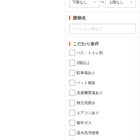
〜
建物名
こだわり条件
バス・トイレ別
2階以上
駐車場あり
ペット相談
洗濯機置場あり
独立洗面台
エアコンあり
都市ガス
温水洗浄便座