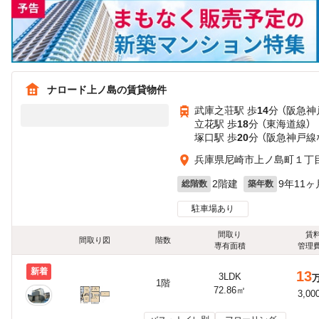
ナロード上ノ島の賃貸物件
武庫之荘駅 歩
14
分 （阪急神
立花駅 歩
18
分 （東海道線）
塚口駅 歩
20
分 （阪急神戸線
兵庫県尼崎市上ノ島町１丁目2
2階建
9年11ヶ
総階数
築年数
駐車場あり
間取り
賃
間取り図
階数
専有面積
管理
新着
13
3LDK
1階
72.86㎡
3,00