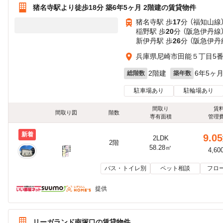
猪名寺駅より徒歩18分 築6年5ヶ月 2階建の賃貸物件
猪名寺駅 歩
17
分 （福知山線
稲野駅 歩
20
分 （阪急伊丹線
新伊丹駅 歩
26
分 （阪急伊丹
兵庫県尼崎市田能５丁目5番
2階建
6年5ヶ
総階数
築年数
駐車場あり
駐輪場あり
間取り
賃
間取り図
階数
専有面積
管理
新着
9.05
2LDK
2階
58.28㎡
4,60
バス・トイレ別
ペット相談
フロ
提供
リーガランド南塚口の賃貸物件