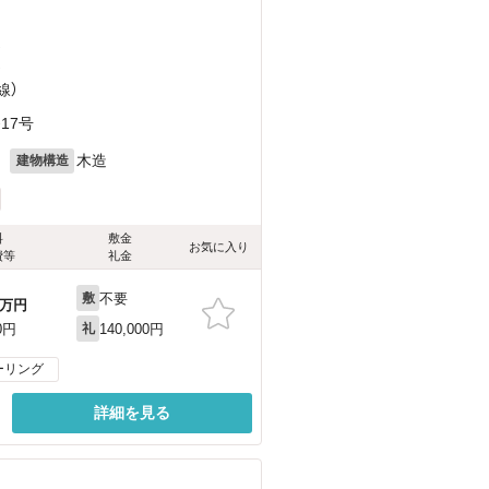
）
）
線）
17号
月
木造
建物構造
料
敷金
お気に入り
費等
礼金
不要
敷
万円
140,000円
0円
礼
ーリング
詳細を見る