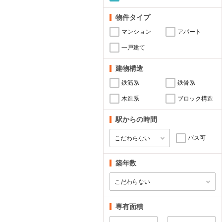
物件タイプ
マンション
アパート
一戸建て
建物構造
鉄筋系
鉄骨系
木造系
ブロック構造
駅からの時間
バス可
築年数
専有面積