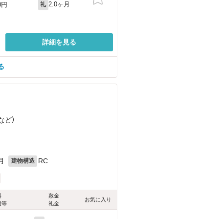
2.0ヶ月
0円
礼
詳細を見る
る
など
）
）
月
RC
建物構造
料
敷金
お気に入り
費等
礼金