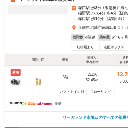
塚口駅 歩
3
分 （阪急神戸線
稲野駅 バス
4
分 歩
4
分 （阪
塚口駅 歩
14
分 （福知山線）
兵庫県尼崎市南塚口町1丁
4階建
6年6ヶ
総階数
築年数
駐輪場あり
宅配ボックス
間取り
賃
間取り図
階数
専有面積
管理
新着
13.7
2LDK
3階
52.45㎡
3,00
バス・トイレ別
フローリング
提供
リーガランド南塚口のすべての部屋