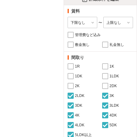
賃料
〜
管理費など込み
敷金無し
礼金無し
間取り
1R
1K
1DK
1LDK
2K
2DK
2LDK
3K
3DK
3LDK
4K
4DK
4LDK
5DK
5LDK以上