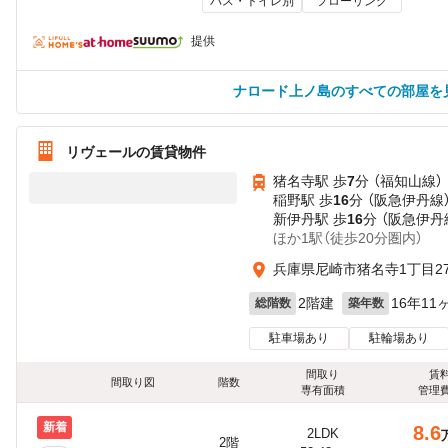
バス・トイレ別
フローリング
提供
ナロード上ノ島のすべての部屋を
リヴェールの賃貸物件
猪名寺駅 歩
7
分 （福知山線）
稲野駅 歩
16
分 （阪急伊丹線
新伊丹駅 歩
16
分 （阪急伊丹
ほか1駅（徒歩20分圏内）
兵庫県尼崎市猪名寺1丁目27
2階建
16年11
総階数
築年数
駐車場あり
駐輪場あり
間取り
賃
間取り図
階数
専有面積
管理
新着
8.6
2LDK
2階