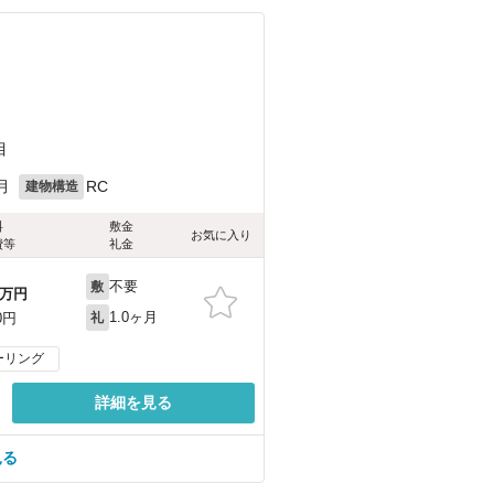
）
目
月
RC
建物構造
料
敷金
お気に入り
費等
礼金
不要
敷
万円
1.0ヶ月
0円
礼
ーリング
詳細を見る
見る