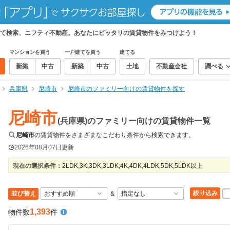
て検索、ニフティ不動産。あなたにピッタリの賃貸物件をみつけよう！
マンションを買う
一戸建てを買う
建てる
新築
中古
新築
中古
土地
不動産会社
調べる
兵庫県
尼崎市
尼崎市のファミリー向けの賃貸物件を探す
尼崎市
(兵庫県)のファミリー向けの賃貸物件一覧
尼崎市
の賃貸物件をさまざまなこだわり条件から検索できます。
2026年08月07日
更新
現在の選択条件：
2LDK,3K,3DK,3LDK,4K,4DK,4LDK,5DK,5LDK以上
絞り込み
並び替え
＆
1,393
物件数
件