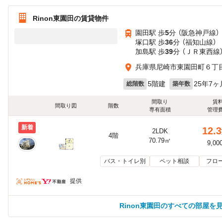
Rinon東園田の賃貸物件
園田駅 歩
5
分 （阪急神戸線）
塚口駅 歩
36
分 （福知山線）
加島駅 歩
39
分 （ＪＲ東西線
兵庫県尼崎市東園田町６丁
5階建
25年7ヶ
総階数
築年数
間取り
賃
間取り図
階数
専有面積
管理
新着
12.3
2LDK
4階
70.79㎡
9,00
バス・トイレ別
ペット相談
フロ
提供
Rinon東園田のすべての部屋を