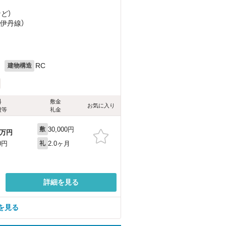
など
）
急伊丹線）
目
月
RC
建物構造
料
敷金
お気に入り
費等
礼金
30,000円
敷
万円
2.0ヶ月
0円
礼
詳細を見る
を見る