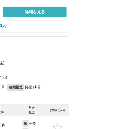
詳細を見る
見る
）
線）
-23
ヶ月
軽量鉄骨
建物構造
料
敷金
お気に入り
費等
礼金
不要
敷
万円