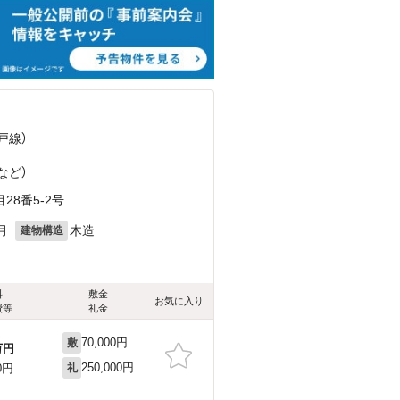
戸線）
など
）
8番5-2号
月
木造
建物構造
料
敷金
お気に入り
費等
礼金
70,000円
敷
万円
250,000円
0円
礼