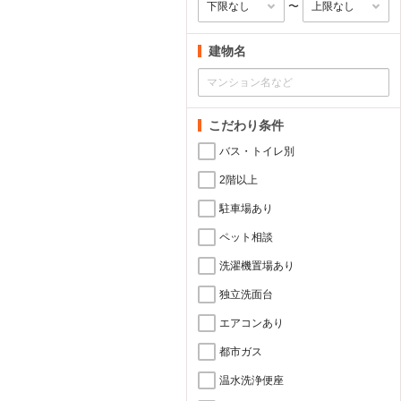
〜
建物名
こだわり条件
バス・トイレ別
2階以上
駐車場あり
ペット相談
洗濯機置場あり
独立洗面台
エアコンあり
都市ガス
温水洗浄便座