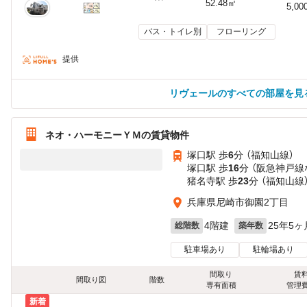
52.48㎡
5,00
バス・トイレ別
フローリング
提供
リヴェールのすべての部屋を見
ネオ・ハーモニーＹＭの賃貸物件
塚口駅 歩
6
分 （福知山線）
塚口駅 歩
16
分 （阪急神戸線
猪名寺駅 歩
23
分 （福知山線
兵庫県尼崎市御園2丁目
4階建
25年5ヶ
総階数
築年数
駐車場あり
駐輪場あり
間取り
賃
間取り図
階数
専有面積
管理
新着