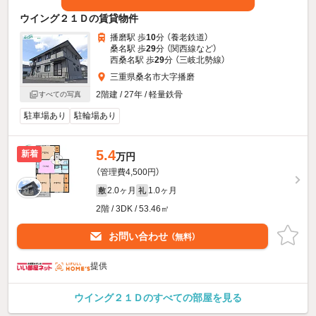
ウイング２１Ｄの賃貸物件
播磨駅 歩
10
分 （養老鉄道）
桑名駅 歩
29
分 （関西線
など
）
西桑名駅 歩
29
分 （三岐北勢線）
三重県桑名市大字播磨
2階建 / 27年 / 軽量鉄骨
すべての写真
駐車場あり
駐輪場あり
5.4
新着
万円
（管理費4,500円）
2.0ヶ月
1.0ヶ月
敷
礼
2階 / 3DK / 53.46㎡
お問い合わせ
（無料）
提供
ウイング２１Ｄのすべての部屋を見る