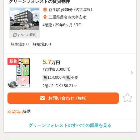
グリーンフォレストの賃貸物件
益生駅 歩
20
分 （名古屋線）
三重県桑名市大字安永
4階建 / 29年8ヶ月 / RC
すべての写真
駐車場あり
駐輪場あり
5.7
新着
万円
（管理費3,000円）
114,000円
不要
敷
礼
2階 / 2LDK / 56.21㎡
お問い合わせ
（無料）
提供
グリーンフォレストのすべての部屋を見る