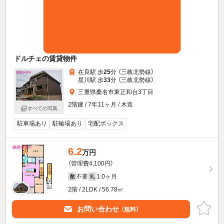
ドルチェの賃貸物件
在良駅 歩
25
分 （三岐北勢線）
星川駅 歩
33
分 （三岐北勢線）
三重県桑名市東正和台3丁目
2階建 / 7年11ヶ月 / 木造
すべての写真
駐車場あり
駐輪場あり
宅配ボックス
6.2
万円
（管理費4,100円）
不要
1.0ヶ月
敷
礼
2階 / 2LDK / 56.78㎡
お問い合わせ
（無料）