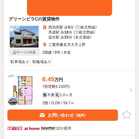
グリーンビラCの賃貸物件
西別所駅 歩
5
分 （三岐北勢線）
馬道駅 歩
10
分 （三岐北勢線）
益生駅 歩
15
分 （名古屋線）
三重県桑名市大字上野
2階建 / 8年 / 木造
すべての写真
駐車場あり
駐輪場あり
6.45
万円
（管理費4,100円）
不要
1.0ヶ月
敷
礼
2階 / 2LDK / 58.7㎡
お問い合わせ
（無料）
ほか提供