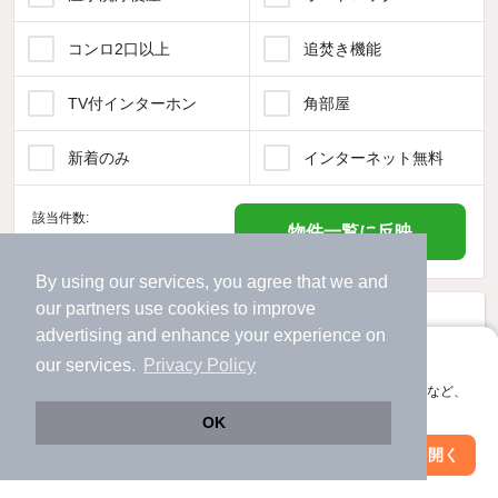
コンロ2口以上
追焚き機能
TV付インターホン
角部屋
新着のみ
インターネット無料
該当件数:
物件一覧に反映
419
件
By using our services, you agree that we and
our
partners
use cookies to improve
advertising and enhance your experience on
アプリに切り替えて、サクサクお部屋探し
our services.
Privacy Policy
会員登録なしですぐ使える。マップ検索やお気に入り保存など、
アプリ限定の便利な機能が使えます！
OK
Web版で続行
アプリを開く
市区町村を変更
絞り込み条件を変更