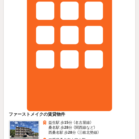
ファーストメイクの賃貸物件
益生駅 歩
15
分 （名古屋線）
桑名駅 歩
28
分 （関西線
など
）
西桑名駅 歩
28
分 （三岐北勢線）