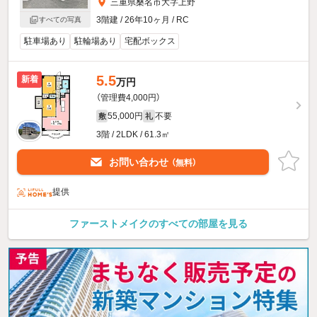
三重県桑名市大字上野
3階建 / 26年10ヶ月 / RC
すべての写真
駐車場あり
駐輪場あり
宅配ボックス
5.5
新着
万円
（管理費4,000円）
55,000円
不要
敷
礼
3階 / 2LDK / 61.3㎡
お問い合わせ
（無料）
提供
ファーストメイクのすべての部屋を見る