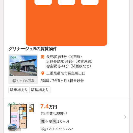
グリナージュBの賃貸物件
長島駅 歩
7
分 （関西線）
近鉄長島駅 歩
9
分 （名古屋線）
弥富駅 歩
41
分 （関西線
など
）
三重県桑名市長島町出口
2階建 / 7年5ヶ月 / 軽量鉄骨
すべての写真
駐車場あり
駐輪場あり
7.4
万円
（管理費4,300円）
不要
1.0ヶ月
敷
礼
2階 / 2LDK / 66.72㎡