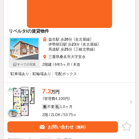
リベルタIの賃貸物件
益生駅 歩
20
分 （名古屋線）
伊勢朝日駅 歩
23
分 （名古屋線）
馬道駅 歩
25
分 （三岐北勢線）
三重県桑名市大字安永
2階建 / 6年5ヶ月 / 木造
すべての写真
駐車場あり
駐輪場あり
宅配ボックス
7.3
万円
（管理費4,100円）
不要
1.0ヶ月
敷
礼
2階 / 2LDK / 53.75㎡
お問い合わせ
（無料）