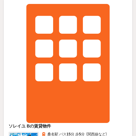
ソレイユ Bの賃貸物件
桑名駅 バス
15
分 歩
5
分 （関西線
など
）