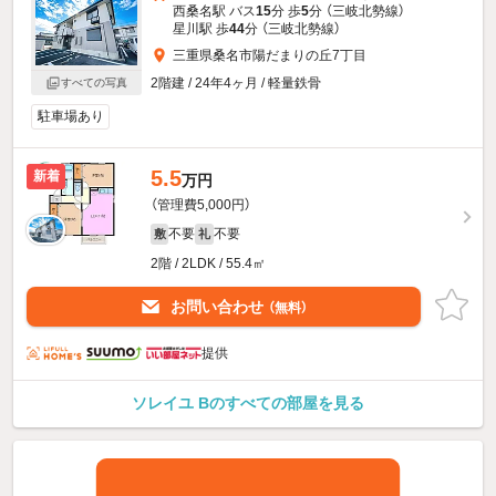
西桑名駅 バス
15
分 歩
5
分 （三岐北勢線）
星川駅 歩
44
分 （三岐北勢線）
三重県桑名市陽だまりの丘7丁目
2階建 / 24年4ヶ月 / 軽量鉄骨
すべての写真
駐車場あり
5.5
新着
万円
（管理費5,000円）
不要
不要
敷
礼
2階 / 2LDK / 55.4㎡
お問い合わせ
（無料）
提供
ソレイユ Bのすべての部屋を見る