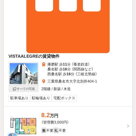
VISTAALEGREの賃貸物件
播磨駅 歩
11
分 （養老鉄道）
桑名駅 歩
16
分 （関西線
など
）
西桑名駅 歩
16
分 （三岐北勢線）
三重県桑名市大字北別所404-1
2階建 / 新築 / 木造
すべての写真
駐車場あり
駐輪場あり
宅配ボックス
8.2
万円
（管理費3,000円）
不要
不要
敷
礼