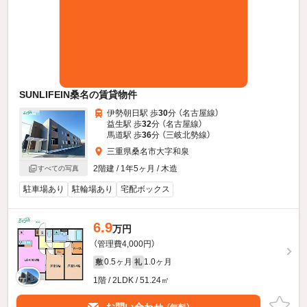
SUNLIFEIN桑名の賃貸物件
伊勢朝日駅 歩
30
分 （名古屋線）
益生駅 歩
32
分 （名古屋線）
馬道駅 歩
36
分 （三岐北勢線）
三重県桑名市大字和泉
2階建 / 1年5ヶ月 / 木造
すべての写真
駐車場あり
駐輪場あり
宅配ボックス
6.9
万円
（管理費4,000円）
0.5ヶ月
1.0ヶ月
敷
礼
1階 / 2LDK / 51.24㎡
お問い合わせ