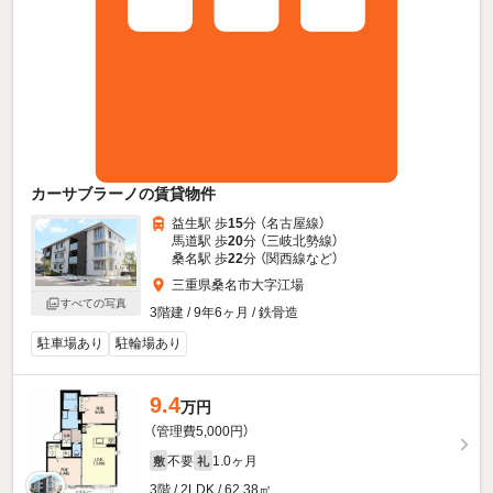
カーサブラーノの賃貸物件
益生駅 歩
15
分 （名古屋線）
馬道駅 歩
20
分 （三岐北勢線）
桑名駅 歩
22
分 （関西線
など
）
三重県桑名市大字江場
すべての写真
3階建 / 9年6ヶ月 / 鉄骨造
駐車場あり
駐輪場あり
9.4
万円
（管理費5,000円）
不要
1.0ヶ月
敷
礼
3階 / 2LDK / 62.38㎡