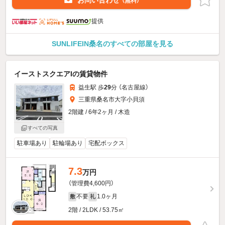
（無料）
提供
SUNLIFEIN桑名のすべての部屋を見る
イーストスクエアIの賃貸物件
益生駅 歩
29
分 （名古屋線）
三重県桑名市大字小貝須
2階建 / 6年2ヶ月 / 木造
すべての写真
駐車場あり
駐輪場あり
宅配ボックス
7.3
万円
（管理費4,600円）
不要
1.0ヶ月
敷
礼
2階 / 2LDK / 53.75㎡