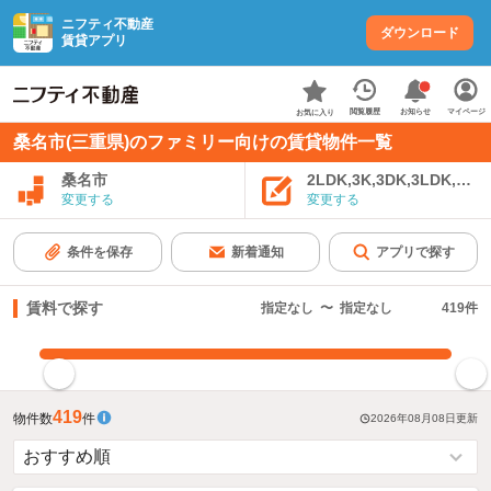
ニフティ不動産
ダウンロード
賃貸アプリ
お知らせ
閲覧履歴
マイページ
お気に入り
桑名市(三重県)のファミリー向けの賃貸物件一覧
桑名市
2LDK,3K,3DK,3LDK,4K
変更する
変更する
条件を保存
新着通知
アプリで探す
賃料で探す
指定なし
〜
指定なし
419
件
指定した賃料で絞り込む
419
物件数
件
2026年08月08日
更新