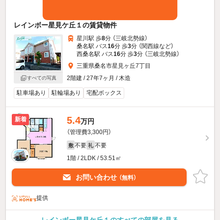
レインボー星見ケ丘１の賃貸物件
星川駅 歩
8
分 （三岐北勢線）
桑名駅 バス
16
分 歩
3
分 （関西線
など
）
西桑名駅 バス
16
分 歩
3
分 （三岐北勢線）
三重県桑名市星見ヶ丘7丁目
2階建 / 27年7ヶ月 / 木造
すべての写真
駐車場あり
駐輪場あり
宅配ボックス
5.4
新着
万円
（管理費3,300円）
不要
不要
敷
礼
1階 / 2LDK / 53.51㎡
お問い合わせ
（無料）
提供