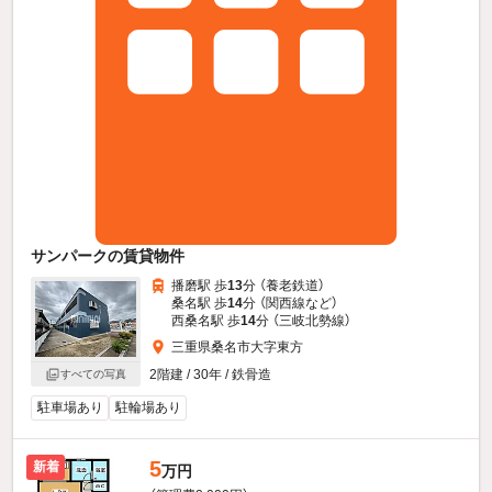
サンパークの賃貸物件
播磨駅 歩
13
分 （養老鉄道）
桑名駅 歩
14
分 （関西線
など
）
西桑名駅 歩
14
分 （三岐北勢線）
三重県桑名市大字東方
2階建 / 30年 / 鉄骨造
すべての写真
駐車場あり
駐輪場あり
5
新着
万円