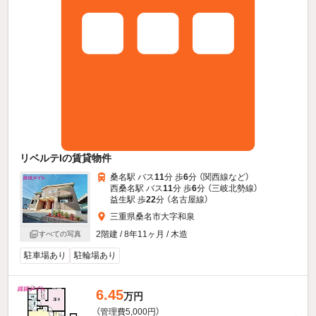
リベルテIの賃貸物件
桑名駅 バス
11
分 歩
6
分 （関西線
など
）
西桑名駅 バス
11
分 歩
6
分 （三岐北勢線）
益生駅 歩
22
分 （名古屋線）
三重県桑名市大字和泉
2階建 / 8年11ヶ月 / 木造
すべての写真
駐車場あり
駐輪場あり
6.45
万円
（管理費5,000円）