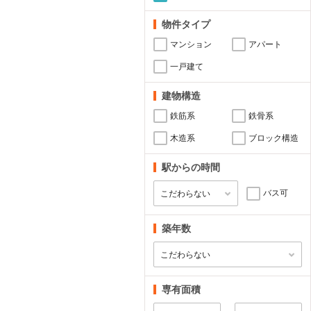
物件タイプ
マンション
アパート
一戸建て
建物構造
鉄筋系
鉄骨系
木造系
ブロック構造
駅からの時間
バス可
築年数
専有面積