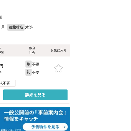
橋
ヶ月
木造
建物構造
料
敷金
お気に入り
費等
礼金
不要
敷
円
不要
要
礼
人不要
詳細を見る