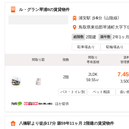
ル・グラン琴浦IIの賃貸物件
浦安駅 歩
6
分 （山陰線）
鳥取県東伯郡琴浦町大字下
2階建
2年1ヶ
総階数
築年数
駐車場あり
駐輪場あり
間取り
賃
間取り図
階数
専有面積
管理
7.45
2LDK
2階
59.55㎡
3,50
バス・トイレ別
ペット相談
追い
ほか提供
八橋駅より徒歩17分 築59年11ヶ月 2階建の賃貸物件