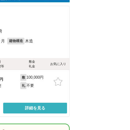
碕
ヶ月
木造
建物構造
料
敷金
お気に入り
費等
礼金
100,000円
敷
円
不要
要
礼
詳細を見る