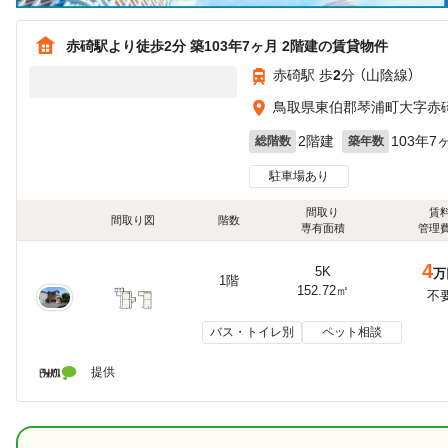
赤碕駅より徒歩2分 築103年7ヶ月 2階建の賃貸物件
赤碕駅 歩
2
分 （山陰線）
鳥取県東伯郡琴浦町大字赤
2階建
103年7
総階数
築年数
駐車場あり
間取り
賃
間取り図
階数
専有面積
管理
4
5K
万
1階
152.72㎡
不
バス・トイレ別
ペット相談
提供