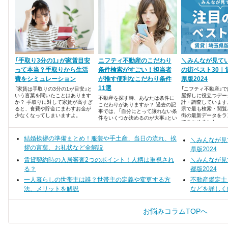
「手取り3分の1」が家賃目安
ニフティ不動産のこだわり
＼みんなが見て
って本当？手取りから生活
条件検索がすごい！担当者
の街ベスト30｜
費をシミュレーション
が推す便利なこだわり条件
県版2024
11選
「家賃は手取りの3分の1が目安」と
「ニフティ不動産」
いう言葉を聞いたことはあります
屋探しに役立つデー
不動産を探す時、あなたは条件に
か？ 手取りに対して家賃が高すぎ
計・調査しています
こだわりがありますか？ 過去の記
ると、食費や貯金にまわすお金が
県で最も検索・閲覧
事では、「自分にとって譲れない条
少なくなってしまいますよ。
街の最新データをラ
件をいくつか決めるのが大事」とい
でまとめました。
う話がありました。 とは言って
も、どんな条件で絞ったらいいか
結婚挨拶の準備まとめ！服装や手土産、当日の流れ、挨
悩みますよね。 そこで、今回はニ
＼みんなが見
フティ不動産の担当者がオススメ
拶の言葉、お礼状など全解説
県版2024
する、便利なこだわり条件を紹介
します。
賃貸契約時の入居審査2つのポイント！人柄は重視され
＼みんなが見
る？
都版2024
一人暮らしの世帯主は誰？世帯主の定義や変更する方
不動産鑑定士
法、メリットを解説
などを詳しく
お悩みコラムTOPへ