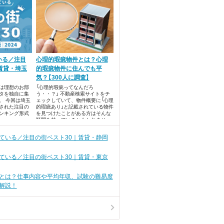
いる／注目
心理的瑕疵物件とは？心理
賃貸・埼玉
的瑕疵物件に住んでも平
気？【300人に調査】
では理想のお部
「心理的瑕疵ってなんだろ
タを独自に集
う・・？」 不動産検索サイトをチ
。 今回は埼玉
ェックしていて、物件概要に「心理
された注目の
的瑕疵あり」と記載されている物件
ンキング形式
を見つけたことがある方はそんな
疑問を持っているかもしれませ
ん。 心理的瑕疵はきちんと理解し
ていないと、後で悔やむことにな
ている／注目の街ベスト30｜賃貸・静岡
るかもしれないということを知っ
ていますか？
ている／注目の街ベスト30｜賃貸・東京
とは？仕事内容や平均年収、試験の難易度
解説！