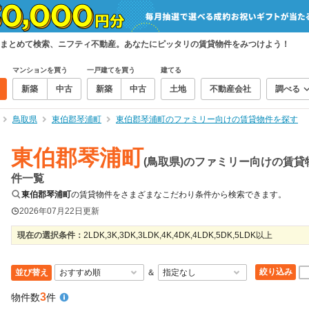
まとめて検索、ニフティ不動産。あなたにピッタリの賃貸物件をみつけよう！
マンションを買う
一戸建てを買う
建てる
新築
中古
新築
中古
土地
不動産会社
調べる
鳥取県
東伯郡琴浦町
東伯郡琴浦町のファミリー向けの賃貸物件を探す
東伯郡琴浦町
(鳥取県)のファミリー向けの賃貸
件一覧
東伯郡琴浦町
の賃貸物件をさまざまなこだわり条件から検索できます。
2026年07月22日
更新
現在の選択条件：
2LDK,3K,3DK,3LDK,4K,4DK,4LDK,5DK,5LDK以上
絞り込み
並び替え
＆
3
物件数
件