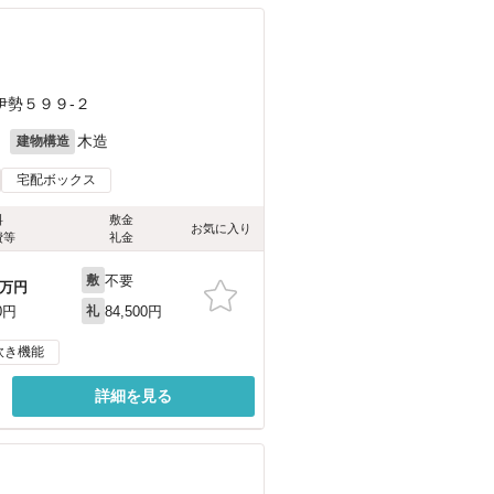
伊勢５９９-２
月
木造
建物構造
宅配ボックス
料
敷金
お気に入り
費等
礼金
不要
敷
万円
84,500円
0円
礼
炊き機能
詳細を見る