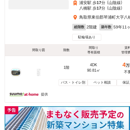
浦安駅 歩
17
分 （山陰線）
八橋駅 歩
17
分 （山陰線）
鳥取県東伯郡琴浦町大字八
2階建
59年11
総階数
築年数
駐輪場あり
間取り
賃
間取り図
階数
専有面積
管理
4
4DK
万
1階
90.81㎡
不
バス・トイレ別
ペット相談
保証
提供