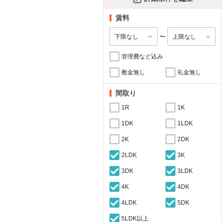
賃料
〜
管理費など込み
敷金無し
礼金無し
間取り
1R
1K
1DK
1LDK
2K
2DK
2LDK
3K
3DK
3LDK
4K
4DK
4LDK
5DK
5LDK以上