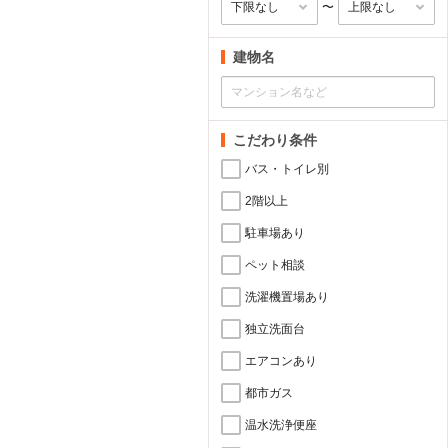
〜
建物名
こだわり条件
バス・トイレ別
2階以上
駐車場あり
ペット相談
洗濯機置場あり
独立洗面台
エアコンあり
都市ガス
温水洗浄便座