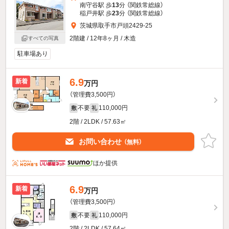
南守谷駅 歩
13
分 （関鉄常総線）
稲戸井駅 歩
23
分 （関鉄常総線）
茨城県取手市戸頭2429-25
2階建 / 12年8ヶ月 / 木造
すべての写真
駐車場あり
6.9
新着
万円
（管理費3,500円）
不要
110,000円
敷
礼
2階 / 2LDK / 57.63㎡
お問い合わせ
（無料）
ほか提供
6.9
新着
万円
（管理費3,500円）
不要
110,000円
敷
礼
2階 / 2LDK / 57.64㎡