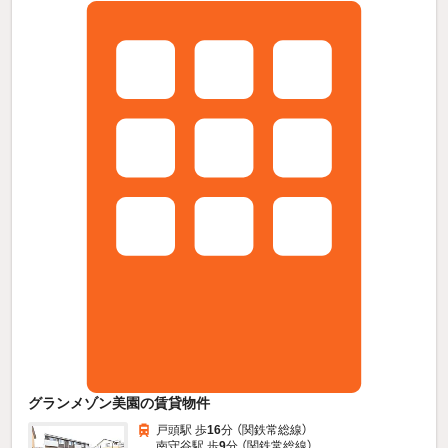
グランメゾン美園の賃貸物件
戸頭駅 歩
16
分 （関鉄常総線）
南守谷駅 歩
9
分 （関鉄常総線）