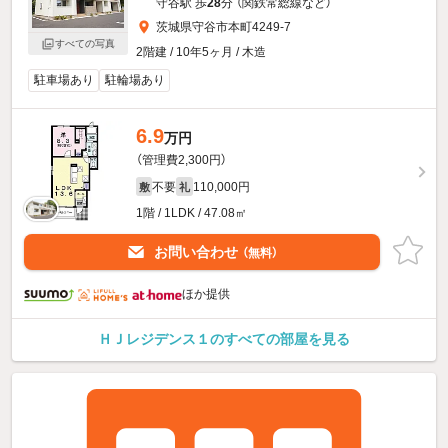
守谷駅 歩
28
分 （関鉄常総線
など
）
茨城県守谷市本町4249-7
すべての写真
2階建 / 10年5ヶ月 / 木造
駐車場あり
駐輪場あり
6.9
万円
（管理費2,300円）
不要
110,000円
敷
礼
1階 / 1LDK / 47.08㎡
お問い合わせ
（無料）
ほか提供
ＨＪレジデンス１のすべての部屋を見る