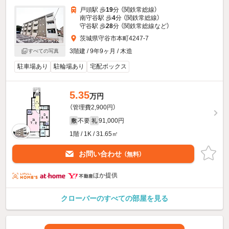
戸頭駅 歩
19
分 （関鉄常総線）
南守谷駅 歩
4
分 （関鉄常総線）
守谷駅 歩
28
分 （関鉄常総線
など
）
茨城県守谷市本町4247-7
3階建 / 9年9ヶ月 / 木造
すべての写真
駐車場あり
駐輪場あり
宅配ボックス
5.35
万円
（管理費2,900円）
不要
91,000円
敷
礼
1階 / 1K / 31.65㎡
お問い合わせ
（無料）
ほか提供
クローバーのすべての部屋を見る