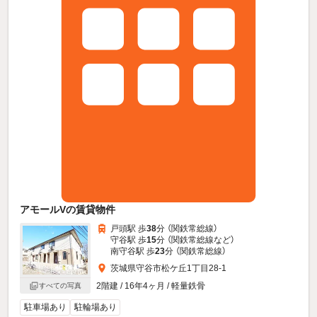
アモールVの賃貸物件
戸頭駅 歩
38
分 （関鉄常総線）
守谷駅 歩
15
分 （関鉄常総線
など
）
南守谷駅 歩
23
分 （関鉄常総線）
茨城県守谷市松ケ丘1丁目28-1
2階建 / 16年4ヶ月 / 軽量鉄骨
すべての写真
駐車場あり
駐輪場あり