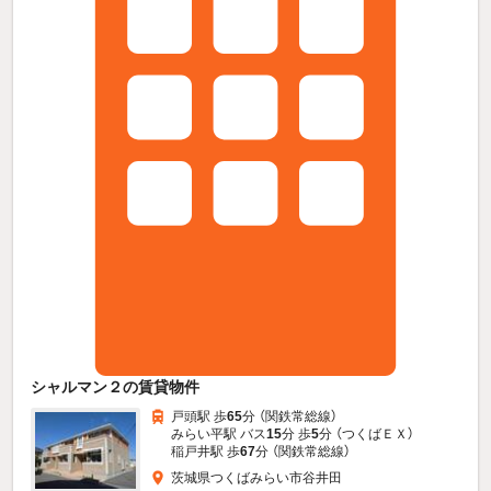
シャルマン２の賃貸物件
戸頭駅 歩
65
分 （関鉄常総線）
みらい平駅 バス
15
分 歩
5
分 （つくばＥＸ）
稲戸井駅 歩
67
分 （関鉄常総線）
茨城県つくばみらい市谷井田