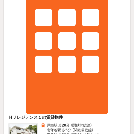
ＨＪレジデンス１の賃貸物件
戸頭駅 歩
20
分 （関鉄常総線）
南守谷駅 歩
5
分 （関鉄常総線）