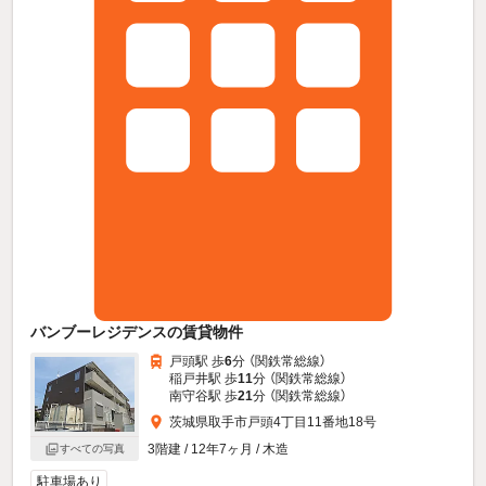
バンブーレジデンスの賃貸物件
戸頭駅 歩
6
分 （関鉄常総線）
稲戸井駅 歩
11
分 （関鉄常総線）
南守谷駅 歩
21
分 （関鉄常総線）
茨城県取手市戸頭4丁目11番地18号
3階建 / 12年7ヶ月 / 木造
すべての写真
駐車場あり