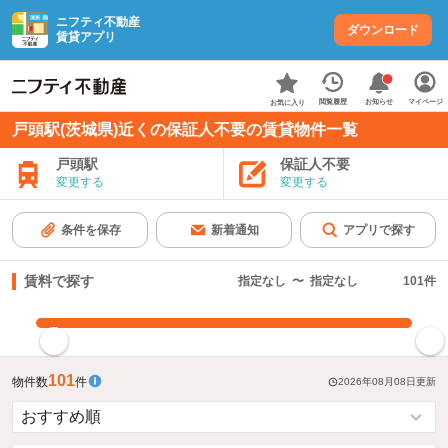
ニフティ不動産
ダウンロード
賃貸アプリ
お知らせ
閲覧履歴
マイページ
お気に入り
戸頭駅(茨城県)近くの保証人不要の賃貸物件一覧
戸頭駅
保証人不要
変更する
変更する
条件を保存
新着通知
アプリで探す
賃料で探す
指定なし
〜
指定なし
101
件
指定した賃料で絞り込む
101
物件数
件
2026年08月08日
更新