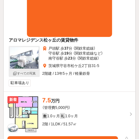
アロマレジデンス松ヶ丘の賃貸物件
戸頭駅 歩
37
分 （関鉄常総線）
守谷駅 歩
19
分 （関鉄常総線
など
）
南守谷駅 歩
23
分 （関鉄常総線）
茨城県守谷市松ケ丘2丁目31-5
2階建 / 13年5ヶ月 / 軽量鉄骨
すべての写真
駐車場あり
7.5
新着
万円
（管理費5,000円）
1.0ヶ月
1.0ヶ月
敷
礼
2階 / 1LDK / 51.57㎡