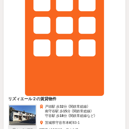
リズィエール２の賃貸物件
戸頭駅 歩
32
分 （関鉄常総線）
南守谷駅 歩
15
分 （関鉄常総線）
守谷駅 歩
18
分 （関鉄常総線
など
）
茨城県守谷市本町83-1