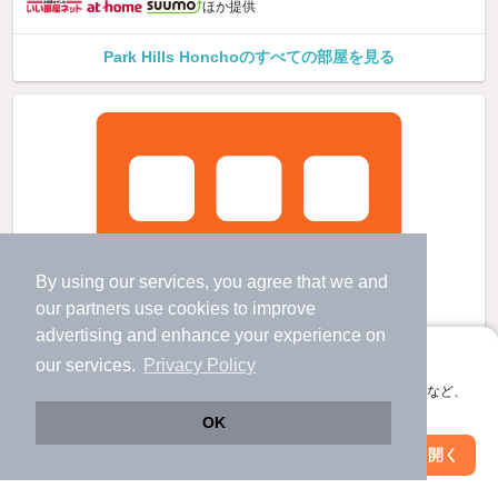
ほか提供
Park Hills Honchoのすべての部屋を見る
By using our services, you agree that we and
our
partners
use cookies to improve
advertising and enhance your experience on
アプリに切り替えて、サクサクお部屋探し
our services.
Privacy Policy
会員登録なしですぐ使える。マップ検索やお気に入り保存など、
アプリ限定の便利な機能が使えます！
OK
Web版で続行
アプリを開く
駅・沿線を変更
絞り込み条件を変更