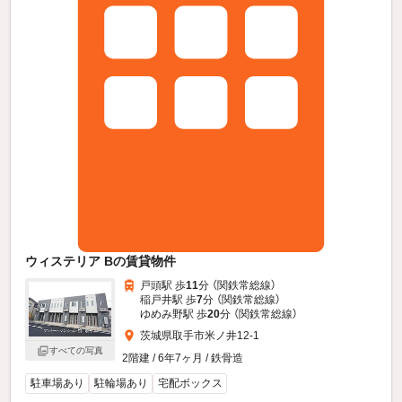
ウィステリア Bの賃貸物件
戸頭駅 歩
11
分 （関鉄常総線）
稲戸井駅 歩
7
分 （関鉄常総線）
ゆめみ野駅 歩
20
分 （関鉄常総線）
茨城県取手市米ノ井12-1
すべての写真
2階建 / 6年7ヶ月 / 鉄骨造
駐車場あり
駐輪場あり
宅配ボックス