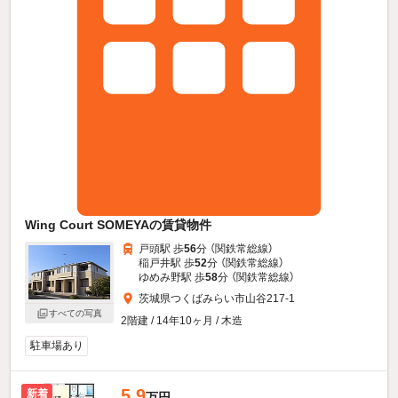
Wing Court SOMEYAの賃貸物件
戸頭駅 歩
56
分 （関鉄常総線）
稲戸井駅 歩
52
分 （関鉄常総線）
ゆめみ野駅 歩
58
分 （関鉄常総線）
茨城県つくばみらい市山谷217-1
すべての写真
2階建 / 14年10ヶ月 / 木造
駐車場あり
5.9
新着
万円