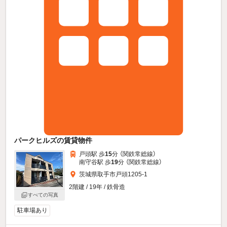
パークヒルズの賃貸物件
戸頭駅 歩
15
分 （関鉄常総線）
南守谷駅 歩
19
分 （関鉄常総線）
茨城県取手市戸頭1205-1
2階建 / 19年 / 鉄骨造
すべての写真
駐車場あり