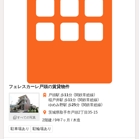
フェレスカーレ戸頭の賃貸物件
戸頭駅 歩
11
分 （関鉄常総線）
稲戸井駅 歩
11
分 （関鉄常総線）
ゆめみ野駅 歩
25
分 （関鉄常総線）
茨城県取手市戸頭2丁目35-15
すべての写真
2階建 / 9年7ヶ月 / 木造
駐車場あり
駐輪場あり