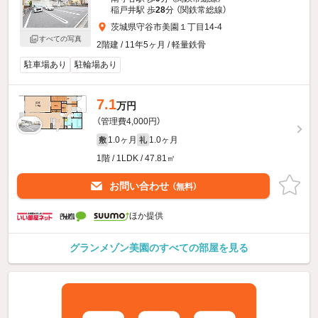
稲戸井駅 歩
28
分 （関鉄常総線）
茨城県守谷市美園１丁目14-4
すべての写真
2階建 / 11年5ヶ月 / 軽量鉄骨
駐車場あり
駐輪場あり
7.1
万円
（管理費4,000円）
1.0ヶ月
1.0ヶ月
敷
礼
1階 / 1LDK / 47.81㎡
お問い合わせ
（無料）
ほか提供
グランメゾン美園のすべての部屋を見る