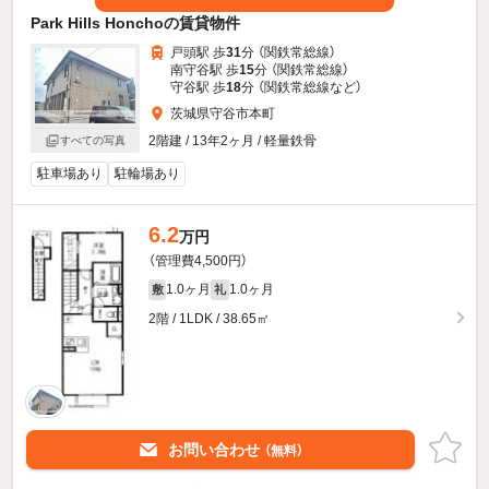
Park Hills Honchoの賃貸物件
戸頭駅 歩
31
分 （関鉄常総線）
南守谷駅 歩
15
分 （関鉄常総線）
守谷駅 歩
18
分 （関鉄常総線
など
）
茨城県守谷市本町
2階建 / 13年2ヶ月 / 軽量鉄骨
すべての写真
駐車場あり
駐輪場あり
6.2
万円
（管理費4,500円）
1.0ヶ月
1.0ヶ月
敷
礼
2階 / 1LDK / 38.65㎡
お問い合わせ
（無料）