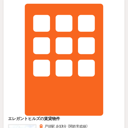
エレガントヒルズの賃貸物件
戸頭駅 歩
13
分 （関鉄常総線）