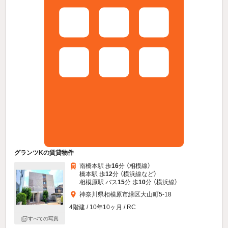
グランツKの賃貸物件
南橋本駅 歩
16
分 （相模線）
橋本駅 歩
12
分 （横浜線
など
）
相模原駅 バス
15
分 歩
10
分 （横浜線）
神奈川県相模原市緑区大山町5-18
4階建 / 10年10ヶ月 / RC
すべての写真