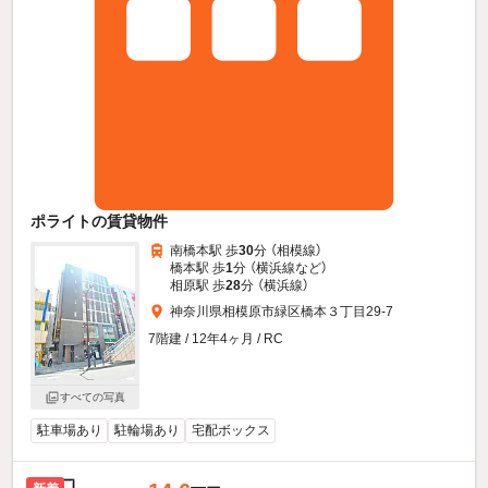
ポライトの賃貸物件
南橋本駅 歩
30
分 （相模線）
橋本駅 歩
1
分 （横浜線
など
）
相原駅 歩
28
分 （横浜線）
神奈川県相模原市緑区橋本３丁目29-7
7階建 / 12年4ヶ月 / RC
すべての写真
駐車場あり
駐輪場あり
宅配ボックス