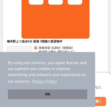
橋本駅より徒歩9分 新築 3階建の賃貸物件
南橋本駅 歩
23
分 （相模線）
橋本駅 歩
8
分 （横浜線
など
）
多摩境駅 歩
25
分 （相模原線）
神奈川県相模原市緑区橋本4丁目
By using our services, you agree that we and
3階建 / 新築 / 木造
our
partners
use cookies to improve
すべての写真
advertising and enhance your experience on
アプリに切り替えて、サクサクお部屋探し
駐車場あり
宅配ボックス
our services.
Privacy Policy
会員登録なしですぐ使える。マップ検索やお気に入り保存など、
アプリ限定の便利な機能が使えます！
7
OK
万円
（管理費3,000円）
Web版で続行
アプリを開く
駅・沿線を変更
絞り込み条件を変更
不要
不要
敷
礼