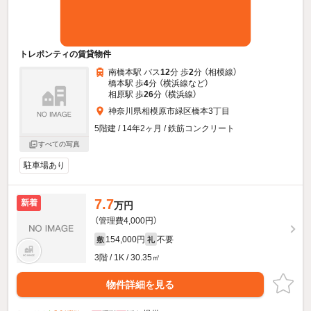
トレポンティの賃貸物件
南橋本駅 バス
12
分 歩
2
分 （相模線）
橋本駅 歩
4
分 （横浜線
など
）
相原駅 歩
26
分 （横浜線）
神奈川県相模原市緑区橋本3丁目
5階建 / 14年2ヶ月 / 鉄筋コンクリート
すべての写真
駐車場あり
7.7
新着
万円
（管理費4,000円）
154,000円
不要
敷
礼
3階 / 1K / 30.35㎡
物件詳細を見る