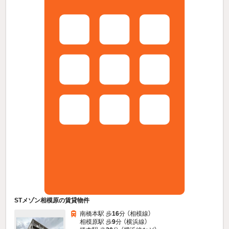
STメゾン相模原の賃貸物件
南橋本駅 歩
16
分 （相模線）
相模原駅 歩
9
分 （横浜線）