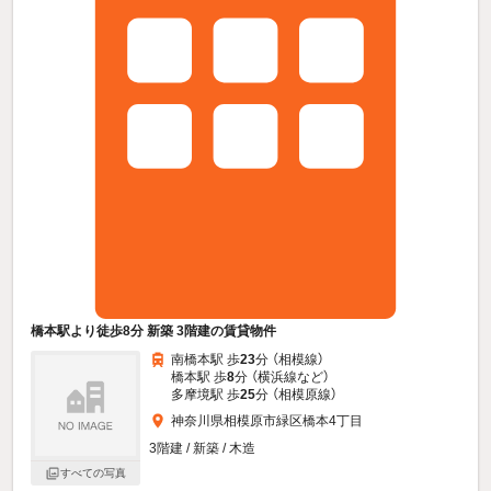
橋本駅より徒歩8分 新築 3階建の賃貸物件
南橋本駅 歩
23
分 （相模線）
橋本駅 歩
8
分 （横浜線
など
）
多摩境駅 歩
25
分 （相模原線）
神奈川県相模原市緑区橋本4丁目
3階建 / 新築 / 木造
すべての写真