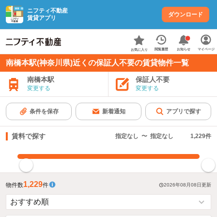
ニフティ不動産
ダウンロード
賃貸アプリ
お知らせ
閲覧履歴
マイページ
お気に入り
南橋本駅(神奈川県)近くの保証人不要の賃貸物件一覧
南橋本駅
保証人不要
変更する
変更する
条件を保存
新着通知
アプリで探す
賃料で探す
指定なし
〜
指定なし
1,229
件
指定した賃料で絞り込む
1,229
物件数
件
2026年08月08日
更新