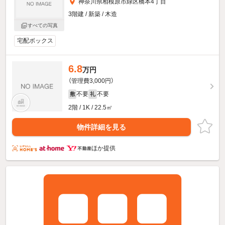
神奈川県相模原市緑区橋本4丁目
3階建 / 新築 / 木造
すべての写真
宅配ボックス
6.8
万円
（管理費3,000円）
不要
不要
敷
礼
2階 / 1K / 22.5㎡
物件詳細を見る
ほか提供