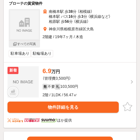
ブローテの賃貸物件
南橋本駅 歩
38
分 （相模線）
橋本駅 バス
16
分 歩
3
分 （横浜線
など
）
相原駅 歩
56
分 （横浜線）
神奈川県相模原市緑区大島
2階建 / 19年7ヶ月 / 木造
すべての写真
駐車場あり
駐輪場あり
6.9
新着
万円
（管理費3,500円）
不要
103,500円
敷
礼
2階 / 1LDK / 56.47㎡
物件詳細を見る
ほか提供