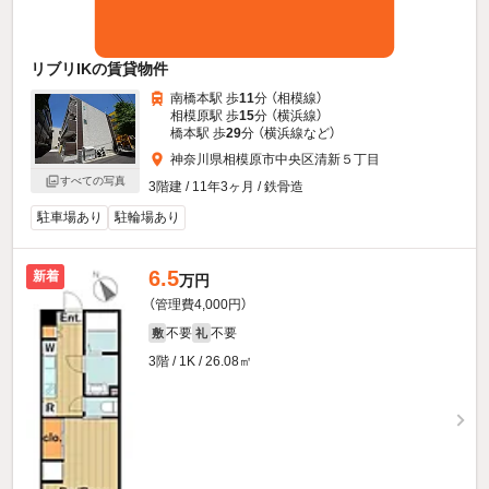
リブリIKの賃貸物件
南橋本駅 歩
11
分 （相模線）
相模原駅 歩
15
分 （横浜線）
橋本駅 歩
29
分 （横浜線
など
）
神奈川県相模原市中央区清新５丁目
すべての写真
3階建 / 11年3ヶ月 / 鉄骨造
駐車場あり
駐輪場あり
6.5
新着
万円
（管理費4,000円）
不要
不要
敷
礼
3階 / 1K / 26.08㎡