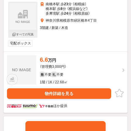
南橋本駅 歩
23
分 （相模線）
橋本駅 歩
8
分 （横浜線
など
）
多摩境駅 歩
24
分 （相模原線）
神奈川県相模原市緑区橋本4丁目
3階建 / 新築 / 木造
すべての写真
宅配ボックス
6.6
万円
（管理費3,000円）
不要
不要
敷
礼
1階 / 1K / 22.68㎡
物件詳細を見る
ほか提供