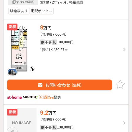
すべての写真
3階建 / 2年9ヶ月 / 軽量鉄骨
駐輪場あり
宅配ボックス
9
新着
万円
（管理費7,000円）
不要
100,000円
敷
礼
1階 / 1K / 30.27㎡
お問い合わせ
（無料）
提供
9.2
新着
万円
（管理費7,000円）
不要
138,000円
敷
礼