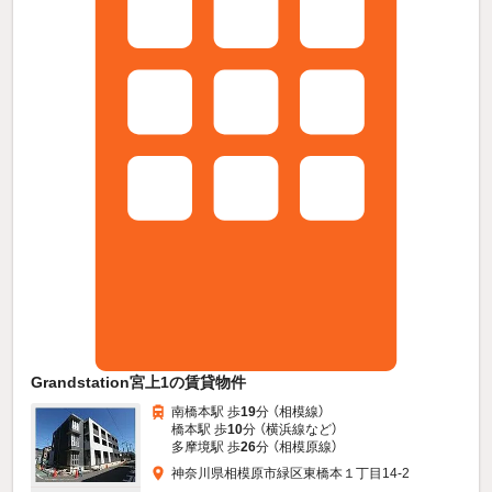
Grandstation宮上1の賃貸物件
南橋本駅 歩
19
分 （相模線）
橋本駅 歩
10
分 （横浜線
など
）
多摩境駅 歩
26
分 （相模原線）
神奈川県相模原市緑区東橋本１丁目14-2