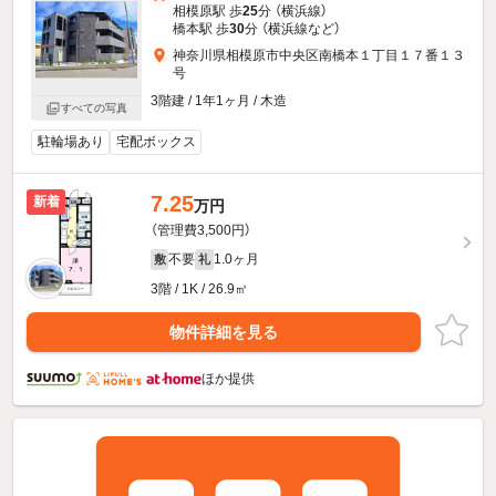
相模原駅 歩
25
分 （横浜線）
橋本駅 歩
30
分 （横浜線
など
）
神奈川県相模原市中央区南橋本１丁目１７番１３
号
3階建 / 1年1ヶ月 / 木造
すべての写真
駐輪場あり
宅配ボックス
7.25
新着
万円
（管理費3,500円）
不要
1.0ヶ月
敷
礼
3階 / 1K / 26.9㎡
物件詳細を見る
ほか提供