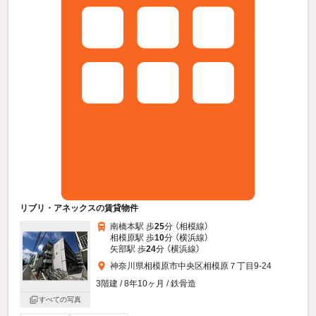
リブリ・アネックスの賃貸物件
南橋本駅 歩
25
分 （相模線）
相模原駅 歩
10
分 （横浜線）
矢部駅 歩
24
分 （横浜線）
神奈川県相模原市中央区相模原７丁目9-24
3階建 / 8年10ヶ月 / 鉄骨造
すべての写真