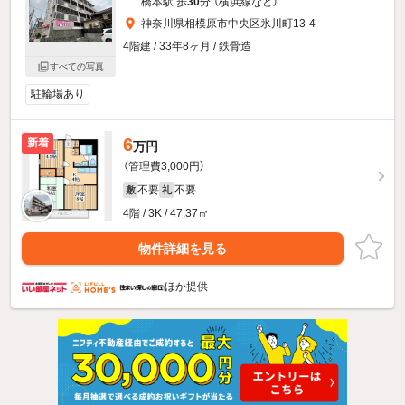
橋本駅 歩
30
分 （横浜線
など
）
神奈川県相模原市中央区氷川町13-4
4階建 / 33年8ヶ月 / 鉄骨造
すべての写真
駐輪場あり
6
新着
万円
（管理費3,000円）
不要
不要
敷
礼
4階 / 3K / 47.37㎡
物件詳細を見る
ほか提供