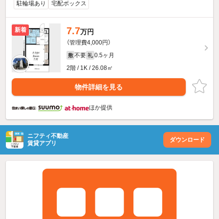
駐輪場あり
宅配ボックス
7.7
新着
万円
（管理費4,000円）
不要
0.5ヶ月
敷
礼
2階 / 1K / 26.08㎡
物件詳細を見る
ほか提供
ニフティ不動産
ダウンロード
賃貸アプリ