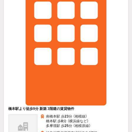
橋本駅より徒歩9分 新築 3階建の賃貸物件
南橋本駅 歩
23
分 （相模線）
橋本駅 歩
8
分 （横浜線
など
）
多摩境駅 歩
25
分 （相模原線）