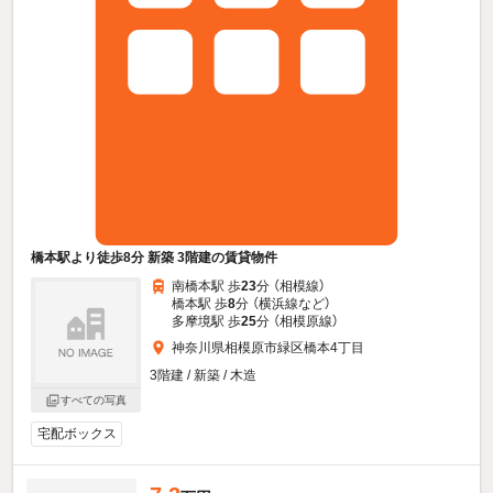
橋本駅より徒歩8分 新築 3階建の賃貸物件
南橋本駅 歩
23
分 （相模線）
橋本駅 歩
8
分 （横浜線
など
）
多摩境駅 歩
25
分 （相模原線）
神奈川県相模原市緑区橋本4丁目
3階建 / 新築 / 木造
すべての写真
宅配ボックス