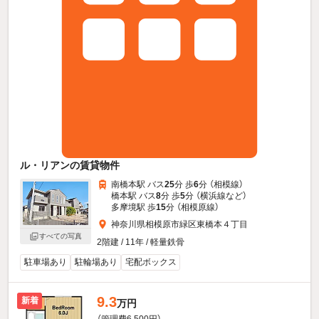
ル・リアンの賃貸物件
南橋本駅 バス
25
分 歩
6
分 （相模線）
橋本駅 バス
8
分 歩
5
分 （横浜線
など
）
多摩境駅 歩
15
分 （相模原線）
神奈川県相模原市緑区東橋本４丁目
すべての写真
2階建 / 11年 / 軽量鉄骨
駐車場あり
駐輪場あり
宅配ボックス
9.3
新着
万円