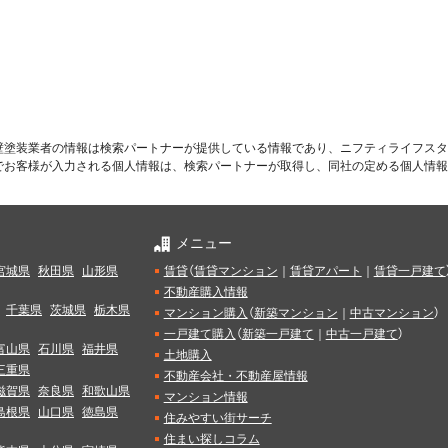
壁塗装業者の情報は検索パートナーが提供している情報であり、ニフティライフスタ
でお客様が入力される個人情報は、検索パートナーが取得し、同社の定める個人情報
メニュー
宮城県
秋田県
山形県
賃貸
（
賃貸マンション
｜
賃貸アパート
｜
賃貸一戸建て
不動産購入情報
千葉県
茨城県
栃木県
マンション購入
（
新築マンション
｜
中古マンション
）
一戸建て購入
（
新築一戸建て
｜
中古一戸建て
）
富山県
石川県
福井県
土地購入
三重県
不動産会社・不動産屋情報
滋賀県
奈良県
和歌山県
マンション情報
島根県
山口県
徳島県
住みやすい街サーチ
住まい探しコラム