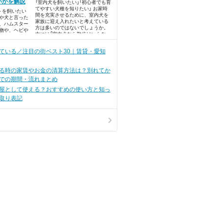
いかを解説
「室内犬を飼いたい」「初心者でも育
てやすい犬種を知りたい」 お家時
トを飼いたい
間を充実させるために、室内犬を
や犬と言った
家族に迎え入れたいと考えている
、ハムスター
方は多いのではないでしょうか。
物や、ヘビや
中には「室内犬なら散歩はいらな
生類など、ど
い」といった誤解もあるようです。
を楽しもうか
ここでは、室内犬を飼おうか迷っ
が広がります
ている／注目の街ベスト30｜賃貸・愛知
ている人に向けて、室内犬の人気
ランキングや室内犬を飼う時に必
ずチェックしておきたい内容を紹
る時の家賃やお金の清算方法は？別れてか
介します。
での期間・流れまとめ
屋として使える？おすすめの使い方と知っ
取り表記