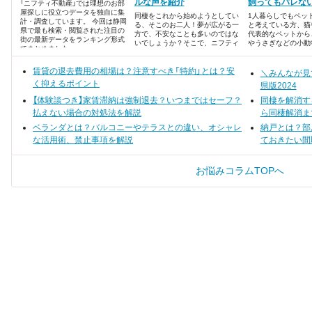
ルな声を紹介
飼ってもバレな
「ニフティ不動産」では理想のお部
屋探しに役立つデータを独自に集
同棲をこれから始めようとしてい
1人暮らしでもペッ
計・調査しています。 今回は静岡
る、そこのお二人！夢が広がる一
と考えている方、猫
県で最も検索・閲覧された注目の
方で、不安なことも多いのではな
代表的なペットから
街の最新データをランキング形式
いでしょうか？そこで、ニフティ
やうさぎなどの小動
でまとめました。
不動産が同棲の先輩カップルにア
カメなど爬虫類・両
ンケートを敢行。同棲のメリッ
んなペットとの生活
賃貸の退去費用の相場は？注意すべき「特約」とは？安
ト・デメリットについてまとめま
なと想像すると、夢
＼みんなが見
した。ランキング形式でご紹介し
よね。
く抑えるポイント
県版2024
ます！
【体験談つき】家賃滞納は強制退去？いつまではセーフ？
同棲を解消す
払えない場合の対処法を解説
ら同棲解消ま
ベランダとは？バルコニーやテラスとの違い、オシャレ
納戸とは？部
な活用術、禁止事項を解説
ておきたい間
お悩みコラムTOPへ