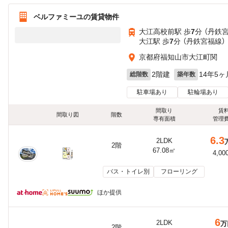
ベルファミーユの賃貸物件
大江高校前駅 歩
7
分 （丹鉄
大江駅 歩
7
分 （丹鉄宮福線）
京都府福知山市大江町関
2階建
14年5ヶ
総階数
築年数
駐車場あり
駐輪場あり
間取り
賃
間取り図
階数
専有面積
管理
6.3
2LDK
2階
67.08㎡
4,00
バス・トイレ別
フローリング
ほか提供
6
2LDK
万
2階