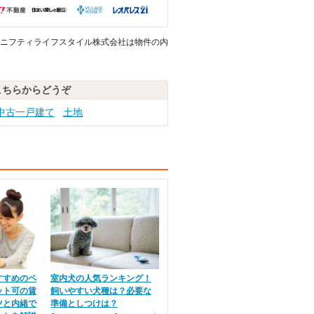
ニフティライフスタイル株式会社は物件の内
こちらからどうぞ
中古一戸建て
土地
すすめのペ
室内犬の人気ランキング！
ット可の賃
飼いやすい犬種は？必要な
ツと内緒で
準備としつけは？