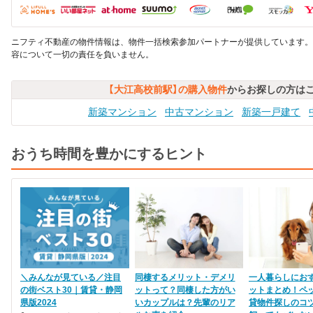
ニフティ不動産の物件情報は、物件一括検索参加パートナーが提供しています。
容について一切の責任を負いません。
【大江高校前駅】の購入物件
からお探しの方は
新築マンション
中古マンション
新築一戸建て
おうち時間を豊かにするヒント
＼みんなが見ている／注目
同棲するメリット・デメリ
一人暮らしにお
の街ベスト30｜賃貸・静岡
ットって？同棲した方がい
ットまとめ！ペ
県版2024
いカップルは？先輩のリア
貸物件探しのコ