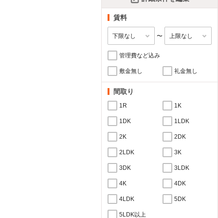
賃料
〜
管理費など込み
敷金無し
礼金無し
間取り
1R
1K
1DK
1LDK
2K
2DK
2LDK
3K
3DK
3LDK
4K
4DK
4LDK
5DK
5LDK以上