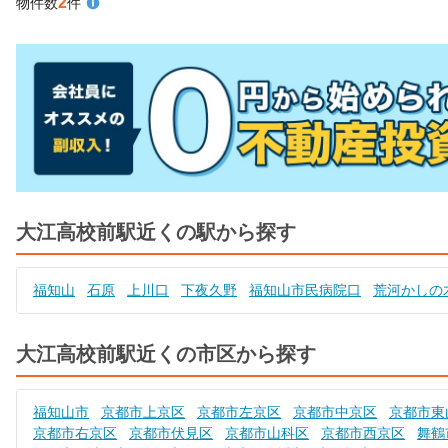
2
物件数
件
大江高校前駅近くの駅から探す
福知山
石原
上川口
下夜久野
福知山市民病院口
荒河かしの
大江高校前駅近くの市区から探す
福知山市
京都市上京区
京都市左京区
京都市中京区
京都市東
京都市右京区
京都市伏見区
京都市山科区
京都市西京区
舞鶴