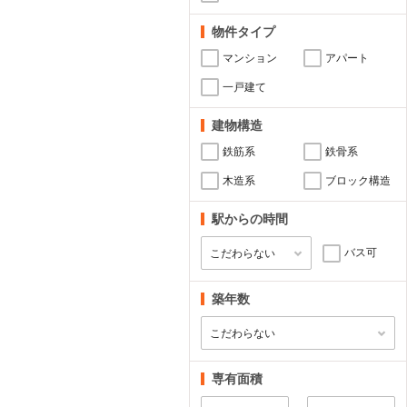
物件タイプ
マンション
アパート
一戸建て
建物構造
鉄筋系
鉄骨系
木造系
ブロック構造
駅からの時間
バス可
築年数
専有面積