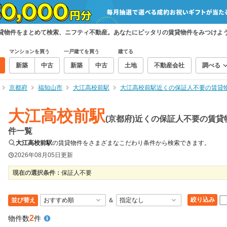
賃貸物件をまとめて検索、ニフティ不動産。あなたにピッタリの賃貸物件をみつけよ
マンションを買う
一戸建てを買う
建てる
新築
中古
新築
中古
土地
不動産会社
調べる
京都府
福知山市
大江高校前駅
大江高校前駅近くの保証人不要の賃貸
大江高校前駅
(京都府)近くの保証人不要の賃貸
件一覧
大江高校前駅
の賃貸物件をさまざまなこだわり条件から検索できます。
2026年08月05日
更新
現在の選択条件：
保証人不要
絞り込み
並び替え
＆
2
物件数
件