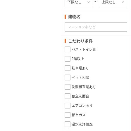
〜
建物名
こだわり条件
バス・トイレ別
2階以上
駐車場あり
ペット相談
洗濯機置場あり
独立洗面台
エアコンあり
都市ガス
温水洗浄便座