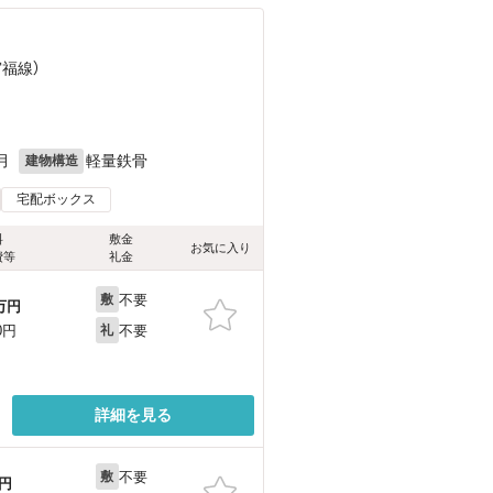
宮福線）
月
軽量鉄骨
建物構造
宅配ボックス
料
敷金
お気に入り
費等
礼金
不要
敷
万円
不要
0円
礼
詳細を見る
不要
敷
円