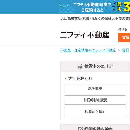
大江高校前駅(京都府)近くの保証人不要の
借りる
賃貸
不動産・住宅情報のニフティ不動産
賃貸
検索中のエリア
大江高校前駅
駅を変更
市区町村を変更
地図から探す
詳細条件を編集