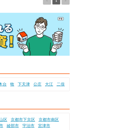
<
1
>
木台
牧
下天津
公庄
大江
二俣
山区
京都市下京区
京都市南区
市
綾部市
宇治市
宮津市