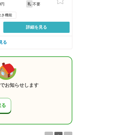
不要
0円
礼
炊き機能
詳細を見る
見る
でお知らせします
取る