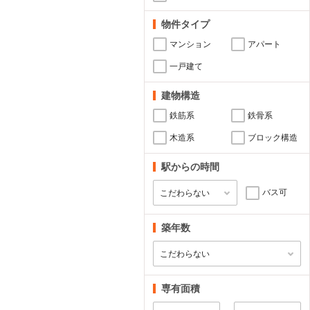
物件タイプ
マンション
アパート
一戸建て
建物構造
鉄筋系
鉄骨系
木造系
ブロック構造
駅からの時間
バス可
築年数
専有面積