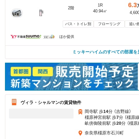
6.3
1R
2階
40.94㎡
4,60
バス・トイレ別
フローリング
追い
ほか提供
ミッキーハイムのすべての部屋を
ヴィラ・シャルマンの賃貸物件
岡寺駅 歩
14
分 （吉野線）
橿原神宮前駅 歩
7
分 （橿原
畝傍御陵前駅 歩
20
分 （橿原
奈良県橿原市石川町