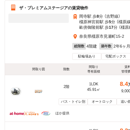
ザ・プレミアムステージアの賃貸物件
岡寺駅 歩
8
分 （吉野線）
橿原神宮前駅 歩
5
分 （橿原
畝傍御陵前駅 歩
17
分 （橿原
奈良県橿原市見瀬町15-2
4階建
2年6ヶ
総階数
築年数
駐輪場あり
宅配ボックス
間取り
賃
間取り図
階数
専有面積
管理
8.4
1LDK
2階
45.91㎡
9,00
バス・トイレ別
オートロック
追い
ほか提供