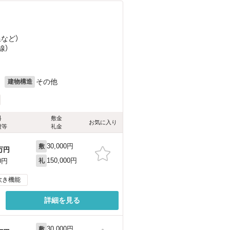
線
など
）
線）
月
その他
建物構造
料
敷金
お気に入り
費等
礼金
30,000円
敷
万円
150,000円
0円
礼
炊き機能
詳細を見る
30,000円
敷