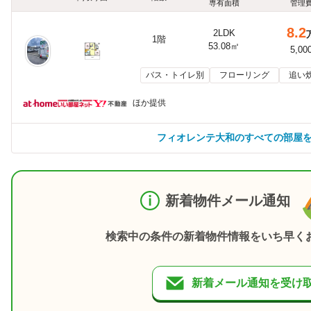
専有面積
管理
8.2
2LDK
1階
53.08㎡
5,00
バス・トイレ別
フローリング
追い
ほか提供
フィオレンテ大和のすべての部屋
新着物件メール通知
検索中の条件の新着物件情報をいち早く
新着メール通知を受け