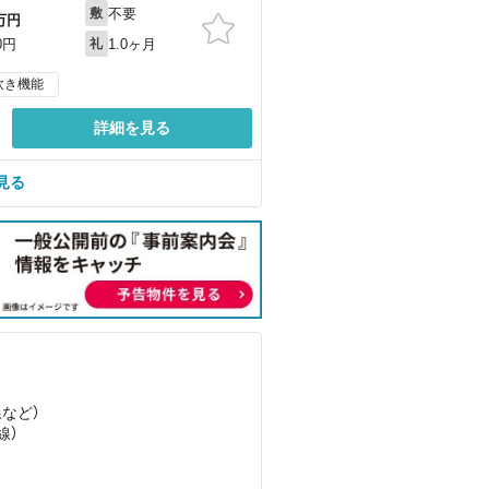
不要
敷
万円
1.0ヶ月
0円
礼
炊き機能
詳細を見る
見る
線
など
）
線）