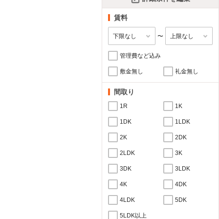
賃料
〜
管理費など込み
敷金無し
礼金無し
間取り
1R
1K
1DK
1LDK
2K
2DK
2LDK
3K
3DK
3LDK
4K
4DK
4LDK
5DK
5LDK以上