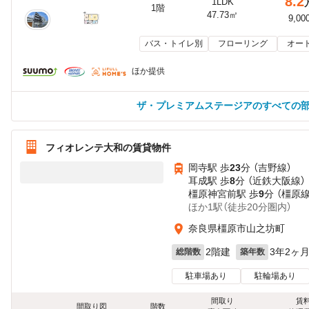
8.2
1LDK
1階
47.73㎡
9,00
バス・トイレ別
フローリング
オー
ほか提供
ザ・プレミアムステージアのすべての
フィオレンテ大和の賃貸物件
岡寺駅 歩
23
分 （吉野線）
耳成駅 歩
8
分 （近鉄大阪線）
橿原神宮前駅 歩
9
分 （橿原
ほか1駅（徒歩20分圏内）
奈良県橿原市山之坊町
2階建
3年2ヶ
総階数
築年数
駐車場あり
駐輪場あり
間取り
賃
間取り図
階数