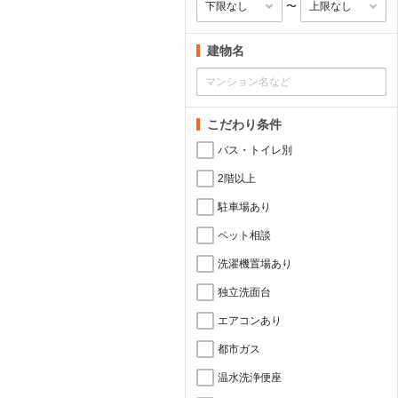
〜
建物名
こだわり条件
バス・トイレ別
2階以上
駐車場あり
ペット相談
洗濯機置場あり
独立洗面台
エアコンあり
都市ガス
温水洗浄便座