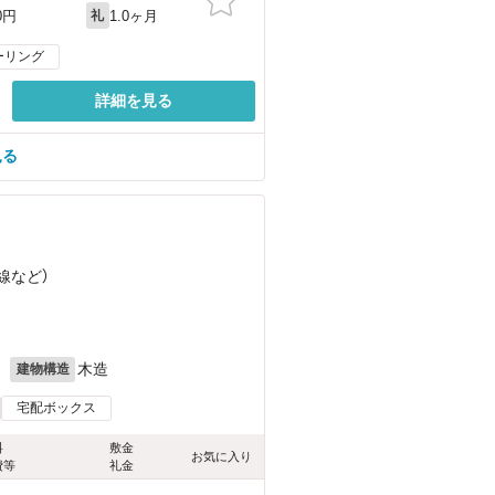
1.0ヶ月
0円
礼
ーリング
詳細を見る
見る
線
など
）
月
木造
建物構造
宅配ボックス
料
敷金
お気に入り
費等
礼金