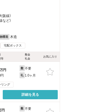
南大阪線）
線
など
）
木造
物構造
宅配ボックス
料
敷金
お気に入り
費等
礼金
不要
敷
万円
1.0ヶ月
0円
礼
ーリング
詳細を見る
不要
敷
万円