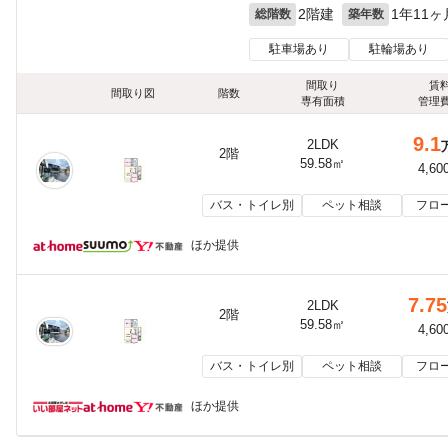
2階建
1年11ヶ
総階数
築年数
駐車場あり
駐輪場あり
間取り
賃
間取り図
階数
専有面積
管理
9.1
2LDK
2階
59.58㎡
4,60
バス・トイレ別
ペット相談
フロ
ほか提供
7.75
2LDK
2階
59.58㎡
4,60
バス・トイレ別
ペット相談
フロ
ほか提供