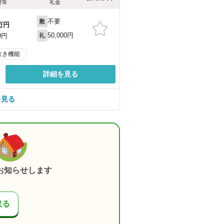
費等
礼金
不要
敷
万円
50,000円
0円
礼
炊き機能
詳細を見る
を見る
お知らせします
取る