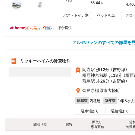
56.44㎡
4,40
バス・トイレ別
ペット相談
フロ
ほか提供
アルデバランのすべての部屋を
ミッキーハイムの賃貸物件
岡寺駅 歩
12
分 （吉野線）
橿原神宮前駅 歩
13
分 （橿原
飛鳥駅 歩
26
分 （吉野線）
奈良県橿原市大軽町
2階建
1年5ヶ
総階数
築年数
駐車場あり
駐輪場あり
間取り
賃
間取り図
階数
専有面積
管理