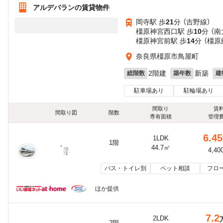
アルデバランの賃貸物件
岡寺駅 歩
21
分 （吉野線）
橿原神宮西口駅 歩
10
分 （
橿原神宮前駅 歩
14
分 （橿原
奈良県橿原市鳥屋町
2階建
新築
総階数
築年数
建
駐車場あり
駐輪場あり
間取り
賃
間取り図
階数
専有面積
管理
6.45
1LDK
1階
44.7㎡
4,40
バス・トイレ別
ペット相談
フロ
ほか提供
7.2
2LDK
2階