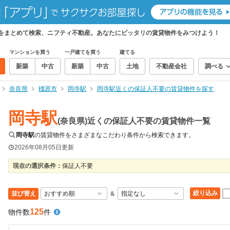
件をまとめて検索、ニフティ不動産。あなたにピッタリの賃貸物件をみつけよう！
マンションを買う
一戸建てを買う
建てる
新築
中古
新築
中古
土地
不動産会社
調べる
奈良県
橿原市
岡寺駅
岡寺駅近くの保証人不要の賃貸物件を探す
岡寺駅
(奈良県)近くの保証人不要の賃貸物件一覧
岡寺駅
の賃貸物件をさまざまなこだわり条件から検索できます。
2026年08月05日
更新
現在の選択条件：
保証人不要
絞り込み
並び替え
＆
125
物件数
件