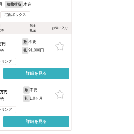
月
木造
建物構造
宅配ボックス
料
敷金
お気に入り
費等
礼金
不要
敷
万円
91,000円
0円
礼
ーリング
詳細を見る
不要
敷
万円
1.0ヶ月
0円
礼
ーリング
詳細を見る