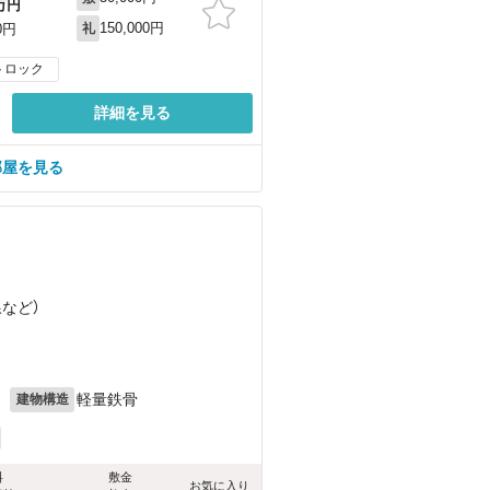
万円
150,000円
0円
礼
トロック
詳細を見る
部屋を見る
線
など
）
月
軽量鉄骨
建物構造
料
敷金
お気に入り