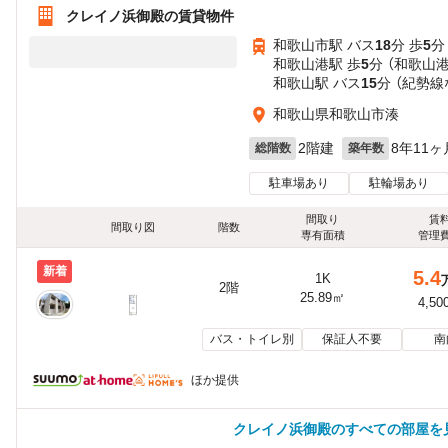
クレイノ浜御殿の賃貸物件
和歌山市駅 バス
18
分 歩
5
分
和歌山港駅 歩
5
分 （和歌山
和歌山駅 バス
15
分 （紀勢線
和歌山県和歌山市湊
2階建
8年11ヶ
総階数
築年数
駐車場あり
駐輪場あり
間取り
賃
間取り図
階数
専有面積
管理
新着
5.4
1K
2階
25.89㎡
4,50
バス・トイレ別
保証人不要
南
ほか提供
クレイノ浜御殿のすべての部屋を