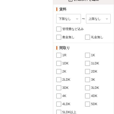
賃料
〜
管理費など込み
敷金無し
礼金無し
間取り
1R
1K
1DK
1LDK
2K
2DK
2LDK
3K
3DK
3LDK
4K
4DK
4LDK
5DK
5LDK以上