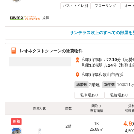
バス・トイレ別
フローリング
オー
提供
サンテラス吹上のすべての部屋を
レオネクストクレーンの賃貸物件
和歌山市駅 バス
10
分 （紀勢
和歌山港駅 歩
24
分 （和歌山
和歌山県和歌山市西浜
2階建
10年11
総階数
築年数
駐車場あり
駐輪場あり
間取り
賃
間取り図
階数
専有面積
管理
新着
4.9
1K
2階
25.89㎡
4,50