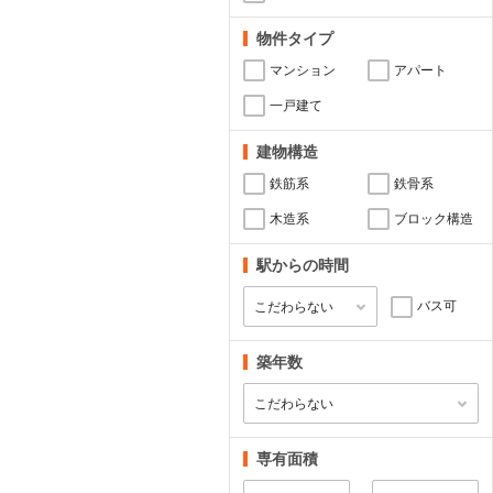
物件タイプ
マンション
アパート
一戸建て
建物構造
鉄筋系
鉄骨系
木造系
ブロック構造
駅からの時間
バス可
築年数
専有面積