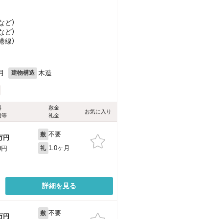
など
）
など
）
港線）
月
木造
建物構造
料
敷金
お気に入り
費等
礼金
不要
敷
万円
1.0ヶ月
0円
礼
詳細を見る
不要
敷
万円