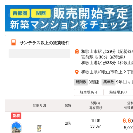
サンテラス吹上の賃貸物件
和歌山市駅 歩
29
分 （紀勢線
宮前駅 歩
30
分 （紀勢線）
和歌山港駅 歩
33
分 （和歌山
和歌山県和歌山市吹上２丁
3階建
9年11ヶ
総階数
築年数
駐車場あり
駐輪場あり
間取り
賃
間取り図
階数
専有面積
管理
新着
6.6
1LDK
2階
33.3㎡
5,00