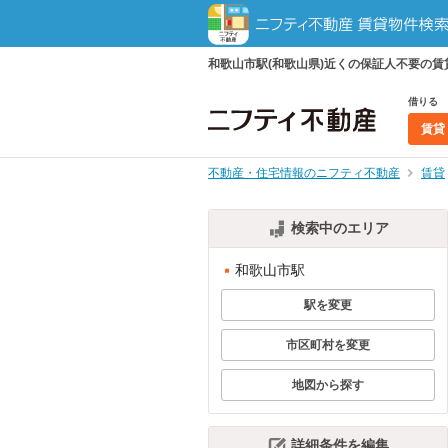
和歌山市駅(和歌山県)近くの保証人不要の
借りる
賃貸
不動産・住宅情報のニフティ不動産
賃貸
検索中のエリア
和歌山市駅
駅を変更
市区町村を変更
地図から探す
詳細条件を編集