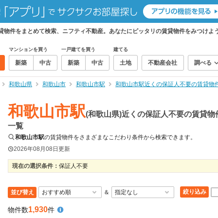
賃貸物件をまとめて検索、ニフティ不動産。あなたにピッタリの賃貸物件をみつけよ
マンションを買う
一戸建てを買う
建てる
新築
中古
新築
中古
土地
不動産会社
調べる
和歌山県
和歌山市
和歌山市駅
和歌山市駅近くの保証人不要の賃貸物
和歌山市駅
(和歌山県)近くの保証人不要の賃貸物
一覧
和歌山市駅
の賃貸物件をさまざまなこだわり条件から検索できます。
2026年08月08日
更新
現在の選択条件：
保証人不要
絞り込み
並び替え
＆
1,930
物件数
件