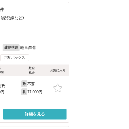
物件
 （紀勢線
など
）
）
目
月
軽量鉄骨
建物構造
宅配ボックス
料
敷金
お気に入り
費等
礼金
不要
敷
万円
77,000円
0円
礼
詳細を見る