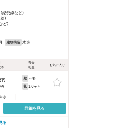
 （紀勢線
など
）
港線）
など
）
月
木造
建物構造
料
敷金
お気に入り
費等
礼金
不要
敷
万円
1.0ヶ月
0円
礼
向き
詳細を見る
見る