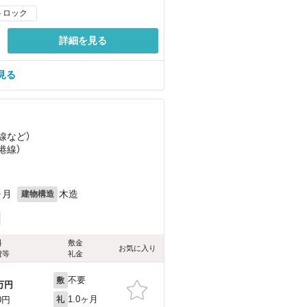
トロック
詳細を見る
見る
線
など
）
港線）
ヶ月
木造
建物構造
料
敷金
お気に入り
費等
礼金
不要
敷
万円
1.0ヶ月
0円
礼