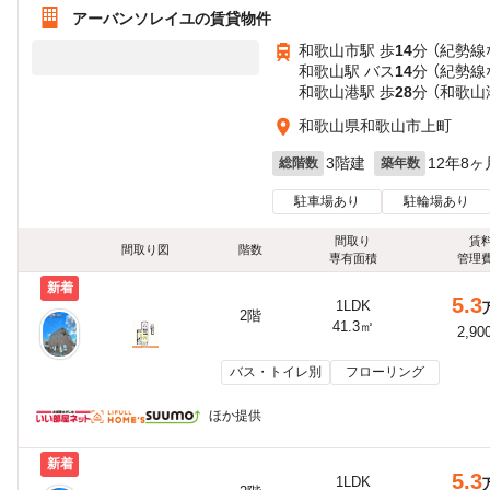
アーバンソレイユの賃貸物件
和歌山市駅 歩
14
分 （紀勢線
和歌山駅 バス
14
分 （紀勢線
和歌山港駅 歩
28
分 （和歌山
和歌山県和歌山市上町
3階建
12年8ヶ
総階数
築年数
駐車場あり
駐輪場あり
間取り
賃
間取り図
階数
専有面積
管理
新着
5.3
1LDK
2階
41.3㎡
2,90
バス・トイレ別
フローリング
ほか提供
新着
5.3
1LDK