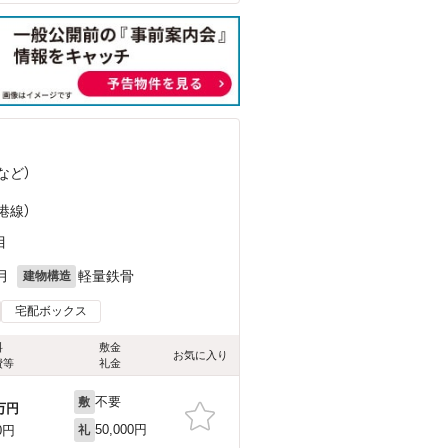
など
）
港線）
目
月
軽量鉄骨
建物構造
宅配ボックス
料
敷金
お気に入り
費等
礼金
不要
敷
万円
50,000円
0円
礼