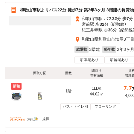
和歌山市駅よりバス22分 徒歩7分 築2年3ヶ月 3階建の賃貸
和歌山市駅 バス
22
分 歩
7
分
宮前駅 歩
32
分 （紀勢線）
紀三井寺駅 歩
36
分 （紀勢線
和歌山県和歌山市塩屋3丁
3階建
2年3ヶ
総階数
築年数
駐車場あり
駐輪場あり
間取り
賃
間取り図
階数
専有面積
管理
新着
7.7
1LDK
1階
44.62㎡
4,00
バス・トイレ別
フローリング
提供