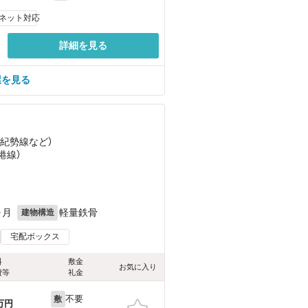
ネット対応
詳細を見る
屋を見る
（紀勢線
など
）
港線）
ヶ月
軽量鉄骨
建物構造
宅配ボックス
料
敷金
お気に入り
費等
礼金
不要
敷
万円