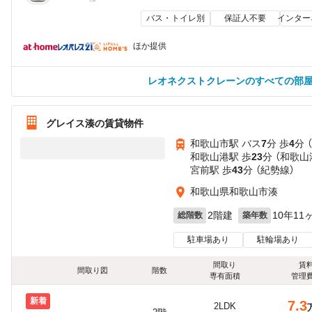
バス・トイレ別
保証人不要
インター
ほか提供
レオネクストクレーンのすべての部
グレイス湊の賃貸物件
和歌山市駅 バス
7
分 歩
4
分 
和歌山港駅 歩
23
分 （和歌山
宮前駅 歩
43
分 （紀勢線）
和歌山県和歌山市湊
2階建
10年11
総階数
築年数
駐車場あり
駐輪場あり
間取り
賃
間取り図
階数
専有面積
管理
新着
7.3
2LDK