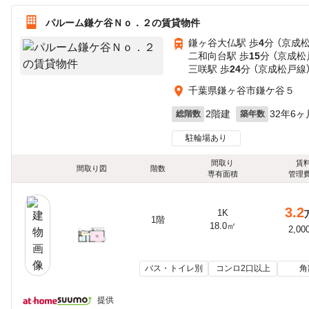
パルーム鎌ケ谷Ｎｏ．２の賃貸物件
鎌ヶ谷大仏駅 歩
4
分 （京成
二和向台駅 歩
15
分 （京成松
三咲駅 歩
24
分 （京成松戸線
千葉県鎌ヶ谷市鎌ケ谷５
2階建
32年6ヶ
総階数
築年数
駐輪場あり
間取り
賃
間取り図
階数
専有面積
管理
3.2
1K
1階
18.0㎡
2,00
バス・トイレ別
コンロ2口以上
角
提供