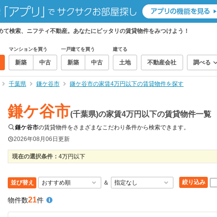
めて検索、ニフティ不動産。あなたにピッタリの賃貸物件をみつけよう！
マンションを買う
一戸建てを買う
建てる
新築
中古
新築
中古
土地
不動産会社
調べる
千葉県
鎌ケ谷市
鎌ケ谷市の家賃4万円以下の賃貸物件を探す
鎌ケ谷市
(千葉県)の家賃4万円以下の賃貸物件一覧
鎌ケ谷市
の賃貸物件をさまざまなこだわり条件から検索できます。
2026年08月06日
更新
現在の選択条件：
4万円以下
絞り込み
並び替え
＆
21
物件数
件