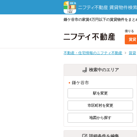
鎌ケ谷市の家賃4万円以下の賃貸物件をまと
借りる
賃貸
不動産・住宅情報のニフティ不動産
賃貸
検索中のエリア
鎌ケ谷市
駅を変更
市区町村を変更
地図から探す
詳細条件を編集