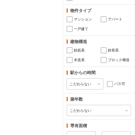
物件タイプ
マンション
アパート
一戸建て
建物構造
鉄筋系
鉄骨系
木造系
ブロック構造
駅からの時間
バス可
築年数
専有面積