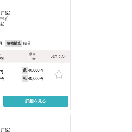
松戸線）
戸線）
線）
目
月
鉄骨
建物構造
料
敷金
お気に入り
費等
礼金
40,000円
敷
円
40,000円
0円
礼
詳細を見る
松戸線）