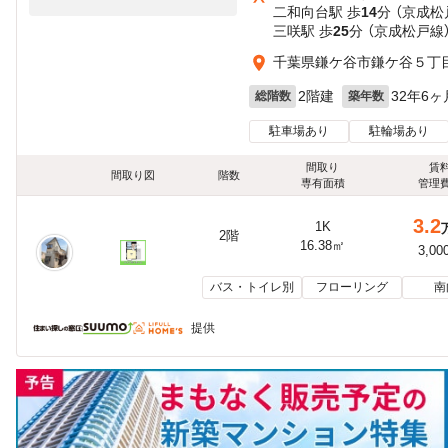
二和向台駅 歩
14
分 （京成松
三咲駅 歩
25
分 （京成松戸線
千葉県鎌ケ谷市鎌ケ谷５丁
2階建
32年6ヶ
総階数
築年数
駐車場あり
駐輪場あり
間取り
賃
間取り図
階数
専有面積
管理
3.2
1K
2階
16.38㎡
3,00
バス・トイレ別
フローリング
南
提供