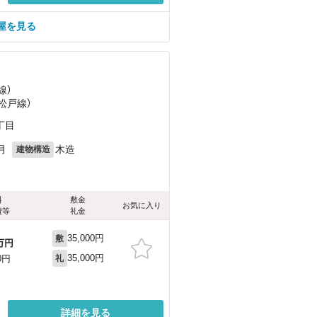
屋を見る
線）
松戸線）
丁目
月
木造
建物構造
料
敷金
お気に入り
費等
礼金
35,000円
敷
万円
35,000円
0円
礼
詳細を見る