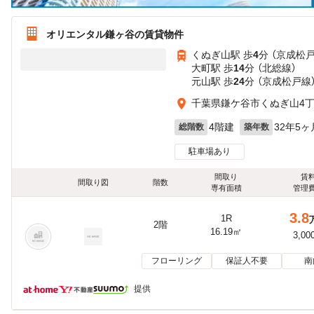
オリエンタル鎌ヶ谷の賃貸物件
くぬぎ山駅 歩
4
分 （京成松
大町駅 歩
14
分 （北総線）
元山駅 歩
24
分 （京成松戸線
千葉県鎌ケ谷市くぬぎ山4
4階建
32年5ヶ
総階数
築年数
駐車場あり
間取り
賃
間取り図
階数
専有面積
管理
3.8
1R
2階
16.19㎡
3,00
フローリング
保証人不要
南
提供