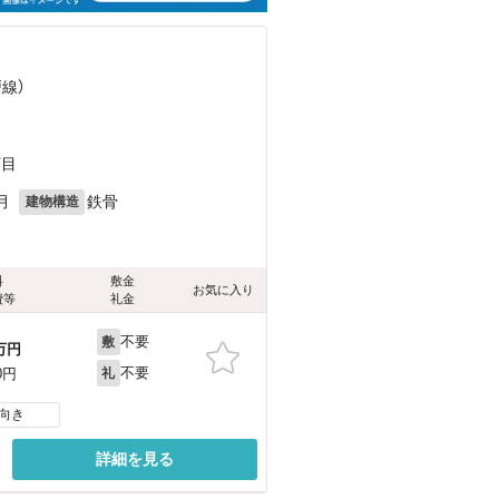
戸線）
）
丁目
月
鉄骨
建物構造
料
敷金
お気に入り
費等
礼金
不要
敷
万円
不要
0円
礼
向き
詳細を見る