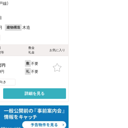
戸線）
）
目
月
木造
建物構造
料
敷金
お気に入り
費等
礼金
不要
敷
万円
不要
0円
礼
向き
詳細を見る