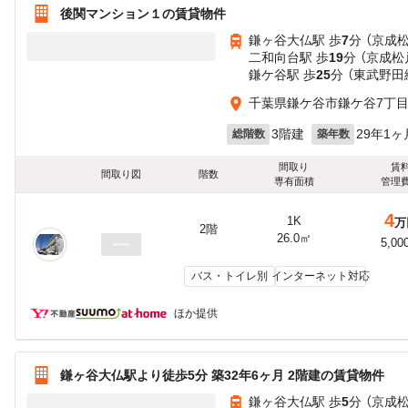
後関マンション１の賃貸物件
鎌ヶ谷大仏駅 歩
7
分 （京成
二和向台駅 歩
19
分 （京成松
鎌ケ谷駅 歩
25
分 （東武野田
千葉県鎌ケ谷市鎌ケ谷7丁
3階建
29年1ヶ
総階数
築年数
間取り
賃
間取り図
階数
専有面積
管理
4
1K
万
2階
26.0㎡
5,00
バス・トイレ別
インターネット対応
ほか提供
鎌ヶ谷大仏駅より徒歩5分 築32年6ヶ月 2階建の賃貸物件
鎌ヶ谷大仏駅 歩
5
分 （京成