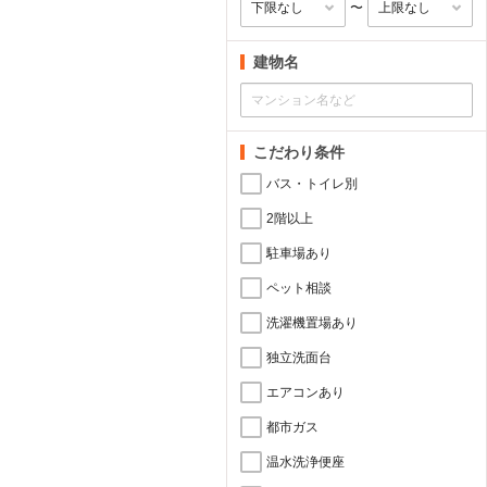
〜
建物名
こだわり条件
バス・トイレ別
2階以上
駐車場あり
ペット相談
洗濯機置場あり
独立洗面台
エアコンあり
都市ガス
温水洗浄便座