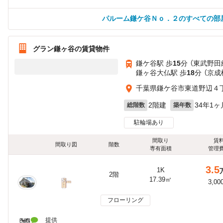
パルーム鎌ケ谷Ｎｏ．２のすべての部
グラン鎌ヶ谷の賃貸物件
鎌ケ谷駅 歩
15
分 （東武野田
鎌ヶ谷大仏駅 歩
18
分 （京成
千葉県鎌ケ谷市東道野辺４
2階建
34年1ヶ
総階数
築年数
駐輪場あり
間取り
賃
間取り図
階数
専有面積
管理
3.5
1K
2階
17.39㎡
3,00
フローリング
提供