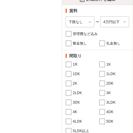
賃料
〜
管理費など込み
敷金無し
礼金無し
間取り
1R
1K
1DK
1LDK
2K
2DK
2LDK
3K
3DK
3LDK
4K
4DK
4LDK
5DK
5LDK以上