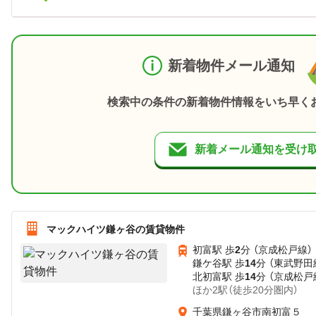
新着物件メール通知
検索中の条件の新着物件情報をいち早く
新着メール通知を受け
マックハイツ鎌ヶ谷の賃貸物件
初富駅 歩
2
分 （京成松戸線）
鎌ケ谷駅 歩
14
分 （東武野田
北初富駅 歩
14
分 （京成松戸
ほか2駅（徒歩20分圏内）
千葉県鎌ヶ谷市南初富５