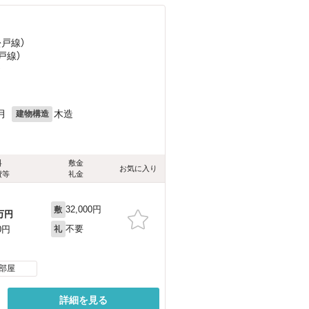
松戸線）
戸線）
）
月
木造
建物構造
料
敷金
お気に入り
費等
礼金
32,000円
敷
万円
不要
0円
礼
部屋
詳細を見る