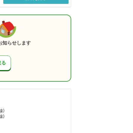
お知らせします
取る
線）
線）