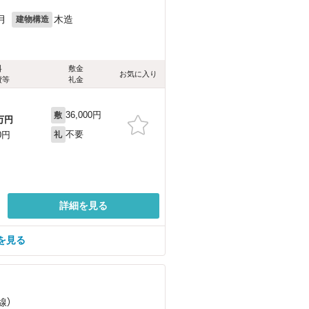
月
木造
建物構造
料
敷金
お気に入り
費等
礼金
36,000円
敷
万円
不要
0円
礼
詳細を見る
を見る
線）