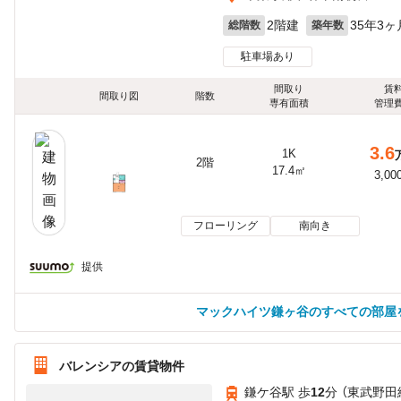
2階建
35年3ヶ
総階数
築年数
駐車場あり
間取り
賃
間取り図
階数
専有面積
管理
3.6
1K
2階
17.4㎡
3,00
フローリング
南向き
提供
マックハイツ鎌ヶ谷のすべての部屋
バレンシアの賃貸物件
鎌ケ谷駅 歩
12
分 （東武野田