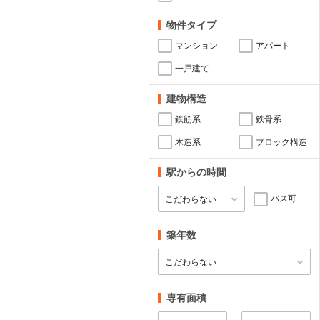
物件タイプ
マンション
アパート
一戸建て
建物構造
鉄筋系
鉄骨系
木造系
ブロック構造
駅からの時間
バス可
築年数
専有面積