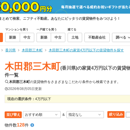
まとめて検索、ニフティ不動産。あなたにピッタリの賃貸物件をみつけよう！
マンションを買う
一戸建てを買う
建てる
新築
中古
新築
中古
土地
不動産会社
調べる
香川県
木田郡三木町
木田郡三木町の家賃4万円以下の賃貸物件を探す
木田郡三木町
(香川県)の家賃4万円以下の賃貸
件一覧
木田郡三木町
の賃貸物件をさまざまなこだわり条件から検索できます。
2026年08月05日
更新
現在の選択条件：
4万円以下
絞り込み
並び替え
＆
128
物件数
件