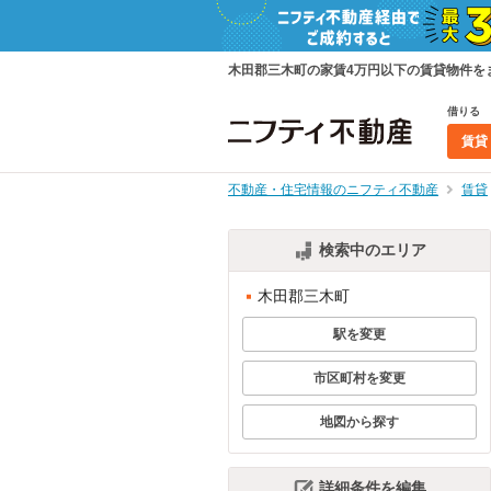
木田郡三木町の家賃4万円以下の賃貸物件を
借りる
賃貸
不動産・住宅情報のニフティ不動産
賃貸
検索中のエリア
木田郡三木町
駅を変更
市区町村を変更
地図から探す
詳細条件を編集