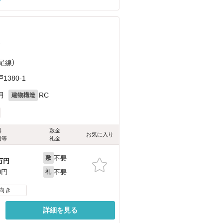
）
）
尾線）
380-1
月
RC
建物構造
料
敷金
お気に入り
費等
礼金
不要
敷
万円
不要
0円
礼
向き
詳細を見る