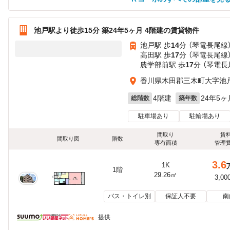
池戸駅より徒歩15分 築24年5ヶ月 4階建の賃貸物件
池戸駅 歩
14
分 （琴電長尾線
高田駅 歩
17
分 （琴電長尾線
農学部前駅 歩
17
分 （琴電長
香川県木田郡三木町大字池戸1
4階建
24年5ヶ
総階数
築年数
駐車場あり
駐輪場あり
間取り
賃
間取り図
階数
専有面積
管理
3.6
1K
1階
29.26㎡
3,00
バス・トイレ別
保証人不要
南
提供