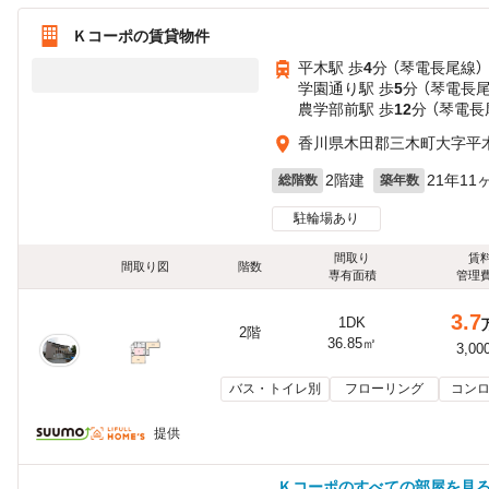
Ｋコーポの賃貸物件
平木駅 歩
4
分 （琴電長尾線）
学園通り駅 歩
5
分 （琴電長
農学部前駅 歩
12
分 （琴電長
香川県木田郡三木町大字平木
2階建
21年11
総階数
築年数
駐輪場あり
間取り
賃
間取り図
階数
専有面積
管理
3.7
1DK
2階
36.85㎡
3,00
バス・トイレ別
フローリング
コンロ
提供
Ｋコーポのすべての部屋を見