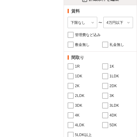
賃料
〜
管理費など込み
敷金無し
礼金無し
間取り
1R
1K
1DK
1LDK
2K
2DK
2LDK
3K
3DK
3LDK
4K
4DK
4LDK
5DK
5LDK以上