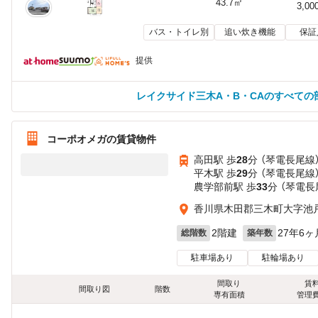
43.7㎡
3,00
バス・トイレ別
追い炊き機能
保証
提供
レイクサイド三木A・B・CAのすべての
コーポオメガの賃貸物件
高田駅 歩
28
分 （琴電長尾線
平木駅 歩
29
分 （琴電長尾線
農学部前駅 歩
33
分 （琴電長
香川県木田郡三木町大字池
2階建
27年6ヶ
総階数
築年数
駐車場あり
駐輪場あり
間取り
賃
間取り図
階数
専有面積
管理