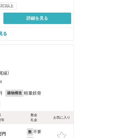
2口以上
詳細を見る
見る
）
）
尾線）
戸
月
軽量鉄骨
建物構造
料
敷金
お気に入り
費等
礼金
不要
敷
万円