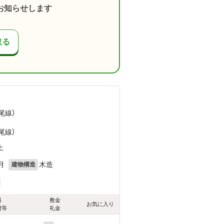
お知らせします
取る
尾線）
）
尾線）
上
月
木造
建物構造
料
敷金
お気に入り
費等
礼金