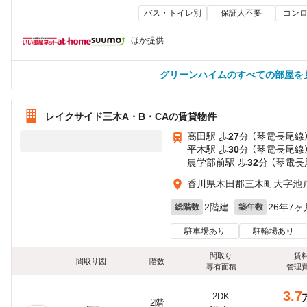
バス・トイレ別
保証人不要
コンロ
ほか提供
グリーンハイムのすべての部屋を
レイクサイド三木A・B・CAの賃貸物件
高田駅 歩
27
分 （琴電長尾線
平木駅 歩
30
分 （琴電長尾線
農学部前駅 歩
32
分 （琴電長
香川県木田郡三木町大字池
2階建
26年7ヶ
総階数
築年数
駐車場あり
駐輪場あり
間取り
賃
間取り図
階数
専有面積
管理
3.7
2DK
2階