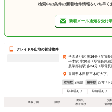
検索中の条件の新着物件情報をいち早く
新着メール通知を受け
クレイドル山地の賃貸物件
学園通り駅 歩
16
分 （琴電長
平木駅 歩
20
分 （琴電長尾線
農学部前駅 歩
24
分 （琴電長
香川県木田郡三木町大字井
2階建
27年7ヶ
総階数
築年数
駐車場あり
駐輪場あり
間取り
賃
間取り図
階数
専有面積
管理