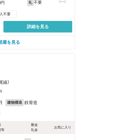
不要
0円
礼
人不要
詳細を見る
部屋を見る
）
）
尾線）
戸
月
鉄骨造
建物構造
料
敷金
お気に入り
費等
礼金