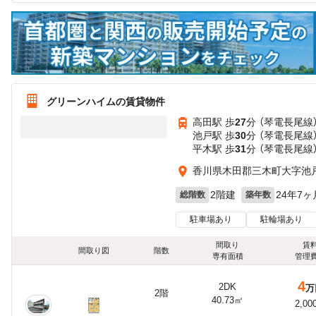
グリーンハイムの賃貸物件
高田駅 歩
27
分 （琴電長尾線
池戸駅 歩
30
分 （琴電長尾線
平木駅 歩
31
分 （琴電長尾線
香川県木田郡三木町大字池
2階建
24年7ヶ
総階数
築年数
駐車場あり
駐輪場あり
間取り
賃
間取り図
階数
専有面積
管理
4
2DK
万
2階
40.73㎡
2,00