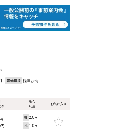
）
）
）
戸
月
軽量鉄骨
建物構造
料
敷金
お気に入り
費等
礼金
2.0ヶ月
敷
円
1.0ヶ月
0円
礼