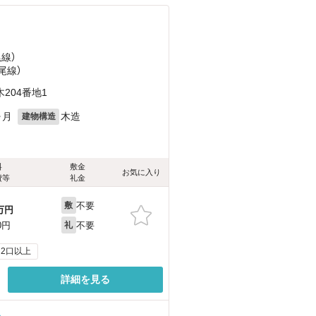
尾線）
尾線）
204番地1
ヶ月
木造
建物構造
料
敷金
お気に入り
費等
礼金
不要
敷
万円
不要
0円
礼
2口以上
詳細を見る
る