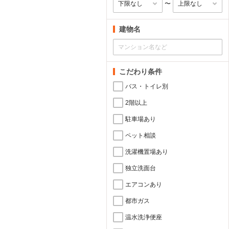
〜
建物名
こだわり条件
バス・トイレ別
2階以上
駐車場あり
ペット相談
洗濯機置場あり
独立洗面台
エアコンあり
都市ガス
温水洗浄便座