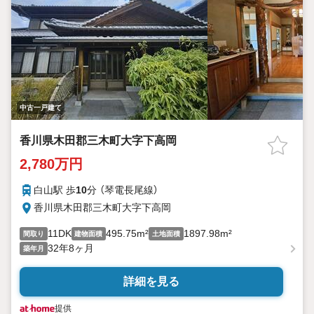
中古一戸建て
香川県木田郡三木町大字下高岡
2,780万円
白山駅 歩
10
分 （琴電長尾線）
香川県木田郡三木町大字下高岡
11DK
495.75m²
1897.98m²
間取り
建物面積
土地面積
32年8ヶ月
築年月
詳細を見る
提供