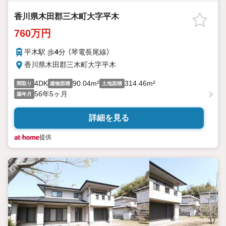
香川県木田郡三木町大字平木
760万円
平木駅 歩
4
分 （琴電長尾線）
香川県木田郡三木町大字平木
4DK
90.04m²
314.46m²
間取り
建物面積
土地面積
56年5ヶ月
築年月
詳細を見る
提供