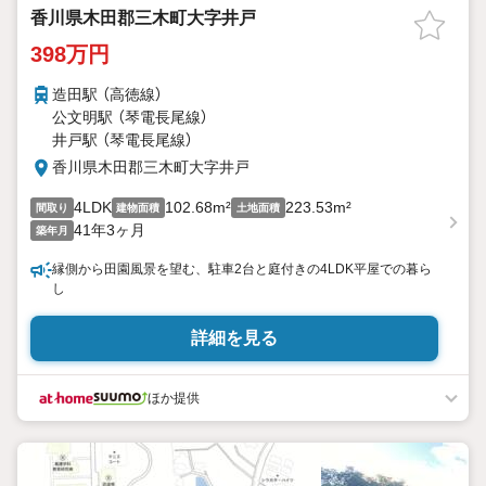
香川県木田郡三木町大字井戸
398万円
造田駅 （高徳線）
公文明駅 （琴電長尾線）
井戸駅 （琴電長尾線）
香川県木田郡三木町大字井戸
4LDK
102.68m²
223.53m²
間取り
建物面積
土地面積
41年3ヶ月
築年月
縁側から田園風景を望む、駐車2台と庭付きの4LDK平屋での暮ら
し
詳細を見る
ほか提供