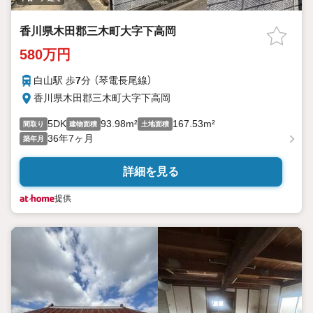
香川県木田郡三木町大字下高岡
580万円
白山駅 歩
7
分 （琴電長尾線）
香川県木田郡三木町大字下高岡
5DK
93.98m²
167.53m²
間取り
建物面積
土地面積
36年7ヶ月
築年月
詳細を見る
提供