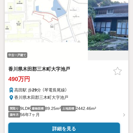
中古一戸建て
香川県木田郡三木町大字池戸
490万円
高田駅 歩
29
分 （琴電長尾線）
香川県木田郡三木町大字池戸
9LDK
89.25m²
2442.46m²
間取り
建物面積
土地面積
56年7ヶ月
築年月
詳細を見る