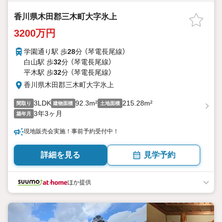
香川県木田郡三木町大字氷上
3200万円
学園通り駅 歩
28
分 （琴電長尾線）
白山駅 歩
32
分 （琴電長尾線）
平木駅 歩
32
分 （琴電長尾線）
香川県木田郡三木町大字氷上
3LDK
92.3m²
215.28m²
間取り
建物面積
土地面積
3年3ヶ月
築年月
現地販売会実施！事前予約受付中！
詳細を見る
見学予約
ほか提供