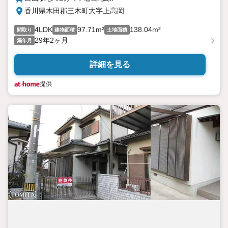
香川県木田郡三木町大字上高岡
4LDK
97.71m²
138.04m²
間取り
建物面積
土地面積
29年2ヶ月
築年月
詳細を見る
提供