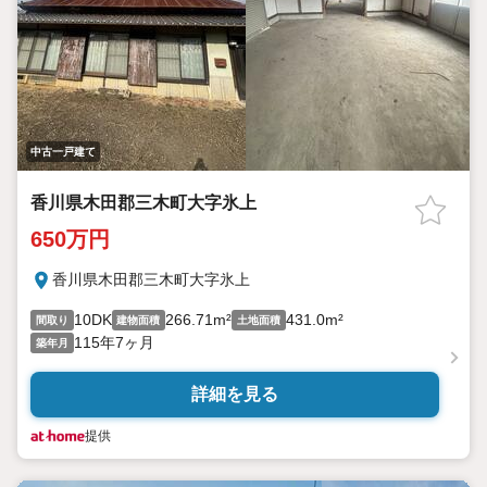
中古一戸建て
香川県木田郡三木町大字氷上
650万円
香川県木田郡三木町大字氷上
10DK
266.71m²
431.0m²
間取り
建物面積
土地面積
115年7ヶ月
築年月
詳細を見る
提供