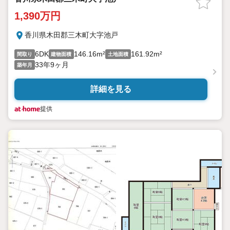
1,390万円
香川県木田郡三木町大字池戸
6DK
146.16m²
161.92m²
間取り
建物面積
土地面積
33年9ヶ月
築年月
詳細を見る
提供