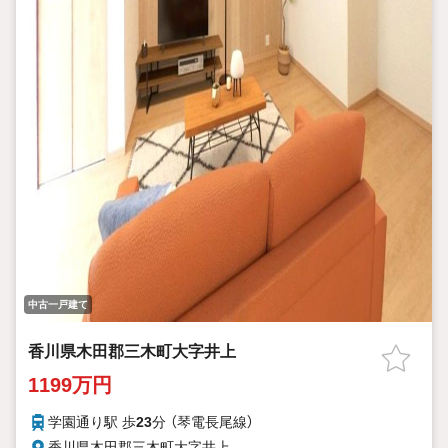
中古一戸建て
香川県木田郡三木町大字井上
1199万円
学園通り駅 歩
23
分 （琴電長尾線）
香川県木田郡三木町大字井上