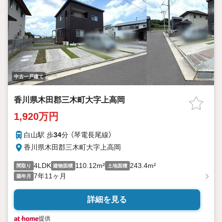
中古一戸建て
香川県木田郡三木町大字上高岡
1,920万円
白山駅 歩
34
分 （琴電長尾線）
香川県木田郡三木町大字上高岡
4LDK
110.12m²
243.4m²
間取り
建物面積
土地面積
7年11ヶ月
築年月
詳細を見る
提供