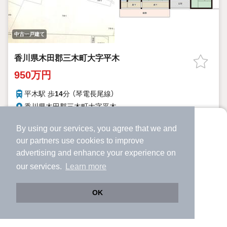
中古一戸建て
香川県木田郡三木町大字平木
950万円
平木駅 歩
14
分 （琴電長尾線）
香川県木田郡三木町大字平木
5DK
57.85m²
1254.0m²
間取り
建物面積
土地面積
By using our services, you agree that we and
より使いやすくなった
81年8ヶ月
築年月
our
partners
use cookies to improve
アプリで物件探ししませんか？
advertising and enhance your experience on
詳細を見る
✔️
サクサク動く地図で物件検索
our services.
Learn more
✔️
新着物件・価格変動をすぐに通知
提供
✔️
会員登録なし
OK
Web版をこのまま使う
購入アプリを開く
市区町村を変更
詳細条件を変更