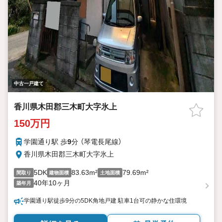
中古一戸建て
香川県木田郡三木町大字氷上
150万円
学園通り駅 歩
9
分 （琴電長尾線）
香川県木田郡三木町大字氷上
5DK
83.63m²
79.69m²
間取り
建物面積
土地面積
40年10ヶ月
築年月
学園通り駅徒歩9分の5DK角地戸建 駐車1台可の静かな住環境