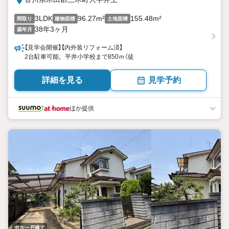
3LDK
96.27m²
155.48m²
間取り
建物面積
土地面積
38年3ヶ月
築年月
【見学会開催】【内外装リフォーム済】
2台駐車可能。平井小学校まで850ｍ（徒
詳細を見る
見学予約
ほか提供
中古一戸建て