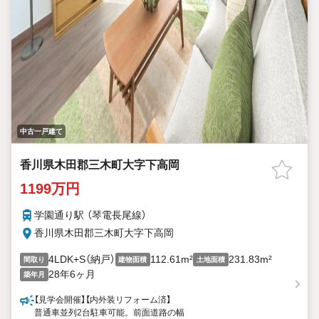
中古一戸建て
香川県木田郡三木町大字下高岡
1199万円
学園通り駅 （琴電長尾線）
香川県木田郡三木町大字下高岡
4LDK+S（納戸）
112.61m²
231.83m²
間取り
建物面積
土地面積
28年6ヶ月
築年月
【見学会開催】【内外装リフォーム済】
普通車並列2台駐車可能。前面道路の幅