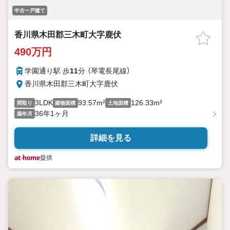
中古一戸建て
香川県木田郡三木町大字鹿伏
490万円
学園通り駅 歩
11
分 （琴電長尾線）
香川県木田郡三木町大字鹿伏
3LDK
93.57m²
126.33m²
間取り
建物面積
土地面積
36年1ヶ月
築年月
詳細を見る
提供