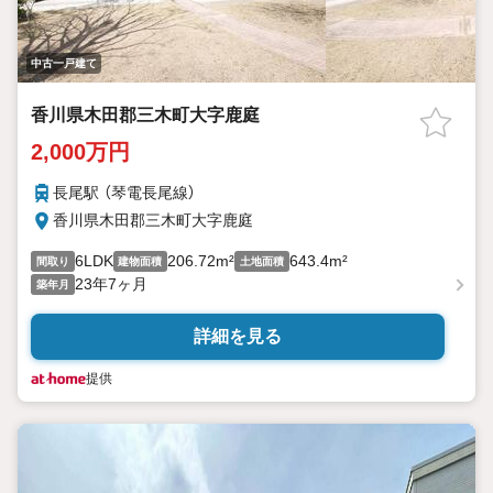
中古一戸建て
香川県木田郡三木町大字鹿庭
2,000万円
長尾駅 （琴電長尾線）
香川県木田郡三木町大字鹿庭
6LDK
206.72m²
643.4m²
間取り
建物面積
土地面積
23年7ヶ月
築年月
詳細を見る
提供