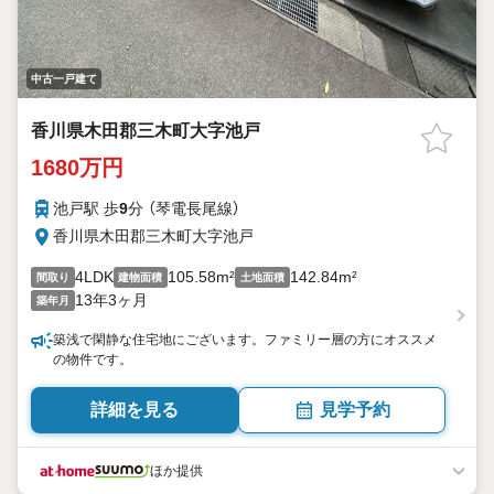
中古一戸建て
香川県木田郡三木町大字池戸
1680万円
池戸駅 歩
9
分 （琴電長尾線）
香川県木田郡三木町大字池戸
4LDK
105.58m²
142.84m²
間取り
建物面積
土地面積
13年3ヶ月
築年月
築浅で閑静な住宅地にございます。ファミリー層の方にオススメ
の物件です。
詳細を見る
見学予約
ほか提供