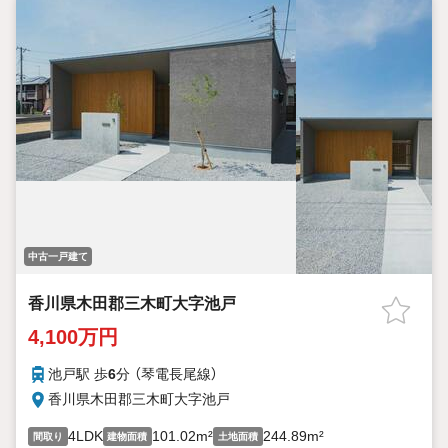
中古一戸建て
香川県木田郡三木町大字池戸
4,100万円
池戸駅 歩
6
分 （琴電長尾線）
香川県木田郡三木町大字池戸
4LDK
101.02m²
244.89m²
間取り
建物面積
土地面積