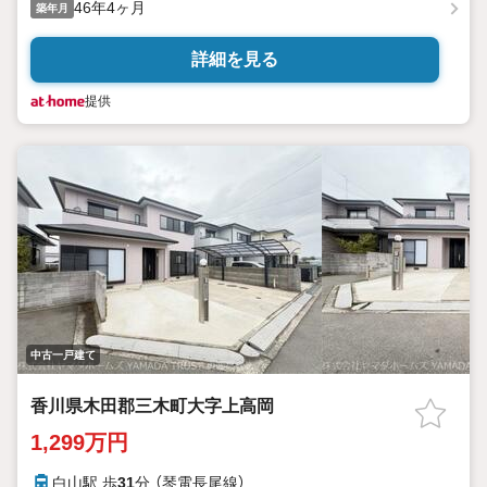
46年4ヶ月
築年月
詳細を見る
提供
中古一戸建て
香川県木田郡三木町大字上高岡
1,299万円
白山駅 歩
31
分 （琴電長尾線）