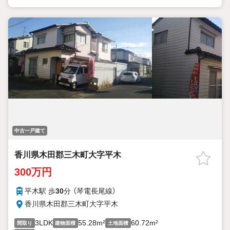
中古一戸建て
香川県木田郡三木町大字平木
300万円
平木駅 歩
30
分 （琴電長尾線）
香川県木田郡三木町大字平木
3LDK
55.28m²
60.72m²
間取り
建物面積
土地面積