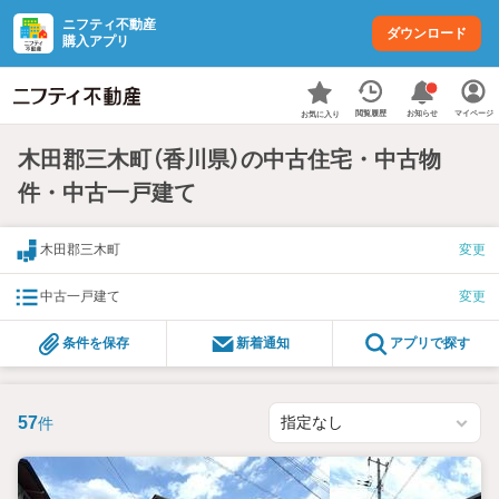
ニフティ不動産
ダウンロード
購入アプリ
お知らせ
閲覧履歴
マイページ
お気に入り
木田郡三木町（香川県）の中古住宅・中古物
件・中古一戸建て
木田郡三木町
変更
中古一戸建て
変更
条件を保存
新着通知
アプリで探す
57
件