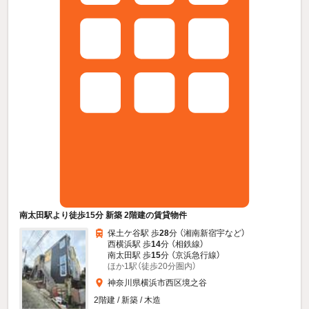
南太田駅より徒歩15分 新築 2階建の賃貸物件
保土ケ谷駅 歩
28
分 （湘南新宿宇
など
）
西横浜駅 歩
14
分 （相鉄線）
南太田駅 歩
15
分 （京浜急行線）
ほか1駅（徒歩20分圏内）
神奈川県横浜市西区境之谷
2階建 / 新築 / 木造