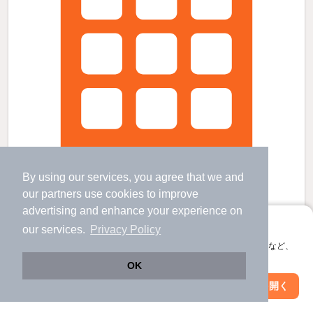
By using our services, you agree that we and
our
partners
use cookies to improve
advertising and enhance your experience on
アプリに切り替えて、サクサクお部屋探し
our services.
Privacy Policy
井土ヶ谷セレーノの賃貸物件
会員登録なしですぐ使える。マップ検索やお気に入り保存など、
保土ケ谷駅 歩
21
分 （湘南新宿宇
など
）
アプリ限定の便利な機能が使えます！
井土ヶ谷駅 歩
7
分 （京浜急行線）
OK
蒔田駅 歩
19
分 （横浜ブルー）
Web版で続行
アプリを開く
神奈川県横浜市南区南太田４丁目
駅・沿線を変更
絞り込み条件を変更
2階建 / 14年9ヶ月 / 木造
すべての写真