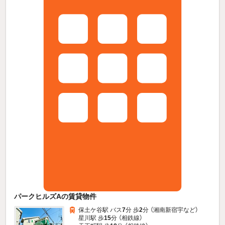
パークヒルズAの賃貸物件
保土ケ谷駅 バス
7
分 歩
2
分 （湘南新宿宇
など
）
星川駅 歩
15
分 （相鉄線）