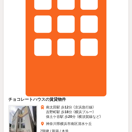
チョコレートハウスの賃貸物件
南太田駅 歩
12
分 （京浜急行線）
吉野町駅 歩
18
分 （横浜ブルー）
保土ケ谷駅 歩
20
分 （横須賀線
など
）
神奈川県横浜市南区清水ケ丘
2階建 / 新築 / 木造