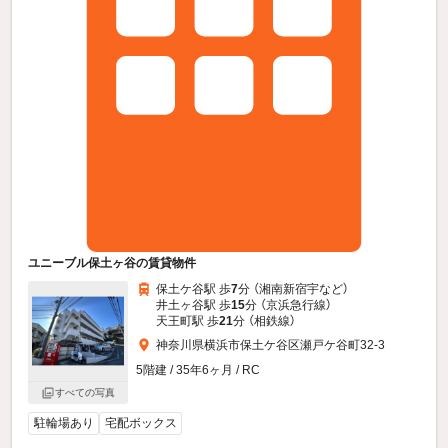
ユニーブル保土ヶ谷の賃貸物件
保土ケ谷駅 歩
7
分 （湘南新宿宇
など
）
井土ヶ谷駅 歩
15
分 （京浜急行線）
天王町駅 歩
21
分 （相鉄線）
神奈川県横浜市保土ケ谷区瀬戸ケ谷町32-3
5階建 / 35年6ヶ月 / RC
すべての写真
駐輪場あり
宅配ボックス