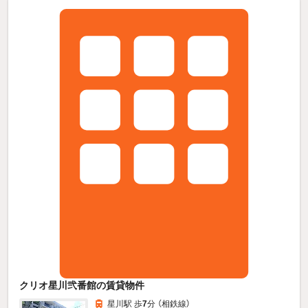
クリオ星川弐番館の賃貸物件
星川駅 歩
7
分 （相鉄線）