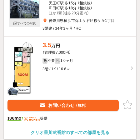
天王町駅 歩
15
分 （相鉄線）
和田町駅 歩
18
分 （相鉄線）
ほか1駅（徒歩20分圏内）
神奈川県横浜市保土ケ谷区桜ケ丘1丁目
すべての写真
3階建 / 34年3ヶ月 / RC
3.5
万円
（管理費7,000円）
不要
1.0ヶ月
敷
礼
3階 / 1K / 16.6㎡
お問い合わせ
（無料）
提供
クリオ星川弐番館のすべての部屋を見る