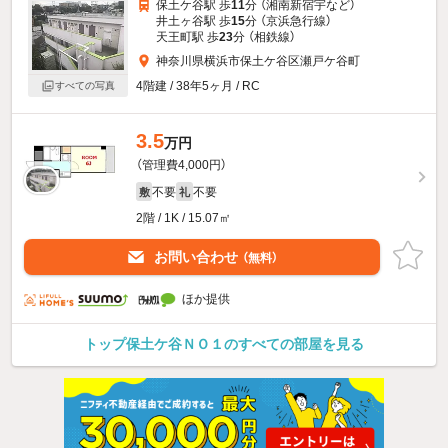
保土ケ谷駅 歩
11
分 （湘南新宿宇
など
）
井土ヶ谷駅 歩
15
分 （京浜急行線）
天王町駅 歩
23
分 （相鉄線）
神奈川県横浜市保土ケ谷区瀬戸ケ谷町
4階建 / 38年5ヶ月 / RC
すべての写真
3.5
万円
（管理費4,000円）
不要
不要
敷
礼
2階 / 1K / 15.07㎡
お問い合わせ
（無料）
ほか提供
トップ保土ケ谷ＮＯ１のすべての部屋を見る