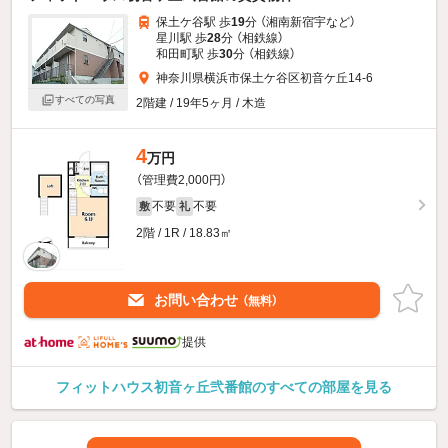
保土ケ谷駅 歩
19
分 （湘南新宿宇
など
）
星川駅 歩
28
分 （相鉄線）
和田町駅 歩
30
分 （相鉄線）
神奈川県横浜市保土ケ谷区初音ケ丘14-6
すべての写真
2階建 / 19年5ヶ月 / 木造
4
万円
（管理費2,000円）
不要
不要
敷
礼
2階 / 1R / 18.83㎡
お問い合わせ
（無料）
提供
フィットハウス初音ヶ丘弐番館のすべての部屋を見る