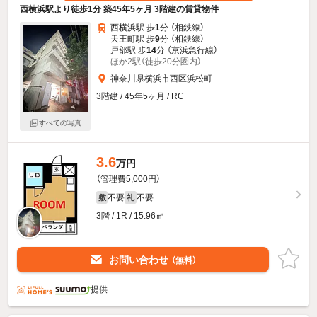
西横浜駅より徒歩1分 築45年5ヶ月 3階建の賃貸物件
西横浜駅 歩
1
分 （相鉄線）
天王町駅 歩
9
分 （相鉄線）
戸部駅 歩
14
分 （京浜急行線）
ほか2駅（徒歩20分圏内）
神奈川県横浜市西区浜松町
3階建 / 45年5ヶ月 / RC
すべての写真
3.6
万円
（管理費5,000円）
不要
不要
敷
礼
3階 / 1R / 15.96㎡
お問い合わせ
（無料）
提供