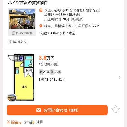
ハイツ古沢の賃貸物件
保土ケ谷駅 歩
19
分 （湘南新宿宇
など
）
星川駅 歩
18
分 （相鉄線）
天王町駅 歩
20
分 （相鉄線）
神奈川県横浜市保土ケ谷区霞台55-2
2階建 / 38年8ヶ月 / 木造
すべての写真
駐輪場あり
3.8
万円
（管理費不要）
不要
不要
敷
礼
1階 / 1R / 16.11㎡
お問い合わせ
（無料）
提供