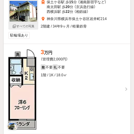
保土ケ谷駅 歩
15
分 （湘南新宿宇
など
）
南太田駅 歩
20
分 （京浜急行線）
西横浜駅 歩
22
分 （相鉄線）
神奈川県横浜市保土ケ谷区岩井町214
2階建 / 34年9ヶ月 / 軽量鉄骨
すべての写真
駐輪場あり
3
万円
（管理費2,000円）
不要
不要
敷
礼
1階 / 1K / 18.0㎡