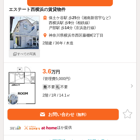
エステート西横浜の賃貸物件
保土ケ谷駅 歩
25
分 （湘南新宿宇
など
）
西横浜駅 歩
9
分 （相鉄線）
戸部駅 歩
14
分 （京浜急行線）
神奈川県横浜市西区藤棚町2丁目
2階建 / 36年 / 木造
すべての写真
3.6
万円
（管理費5,000円）
不要
不要
敷
礼
2階 / 1R / 14.1㎡
お問い合わせ
（無料）
ほか提供