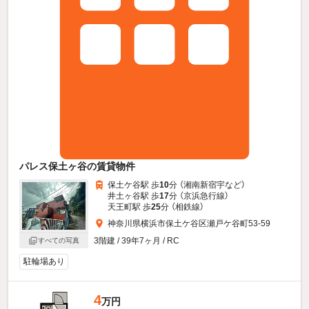
パレス保土ヶ谷の賃貸物件
保土ケ谷駅 歩
10
分 （湘南新宿宇
など
）
井土ヶ谷駅 歩
17
分 （京浜急行線）
天王町駅 歩
25
分 （相鉄線）
神奈川県横浜市保土ケ谷区瀬戸ケ谷町53-59
3階建 / 39年7ヶ月 / RC
すべての写真
駐輪場あり
4
万円