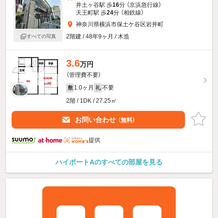
井土ヶ谷駅 歩
16
分 （京浜急行線）
天王町駅 歩
24
分 （相鉄線）
神奈川県横浜市保土ケ谷区岩井町
2階建 / 48年9ヶ月 / 木造
すべての写真
3.6
万円
（管理費不要）
1.0ヶ月
不要
敷
礼
2階 / 1DK / 27.25㎡
お問い合わせ
（無料）
提供
ハイポートAのすべての部屋を見る