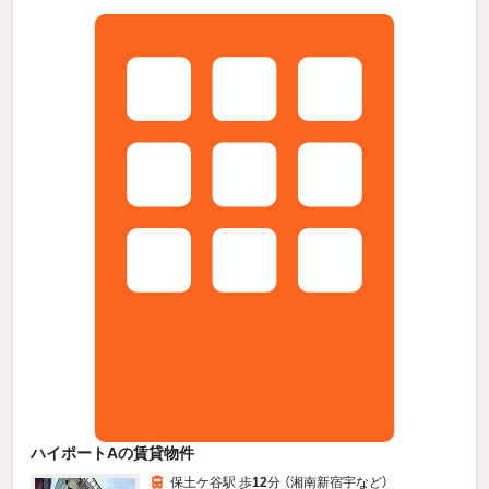
ハイポートAの賃貸物件
保土ケ谷駅 歩
12
分 （湘南新宿宇
など
）