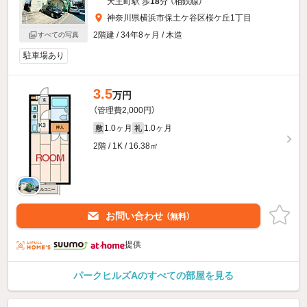
天王町駅 歩
18
分 （相鉄線）
神奈川県横浜市保土ケ谷区桜ケ丘1丁目
2階建 / 34年8ヶ月 / 木造
すべての写真
駐車場あり
3.5
万円
（管理費2,000円）
1.0ヶ月
1.0ヶ月
敷
礼
2階 / 1K / 16.38㎡
お問い合わせ
（無料）
提供
パークヒルズAのすべての部屋を見る