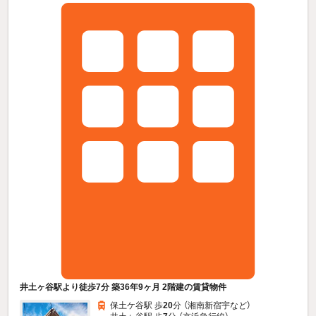
井土ヶ谷駅より徒歩7分 築36年9ヶ月 2階建の賃貸物件
保土ケ谷駅 歩
20
分 （湘南新宿宇
など
）