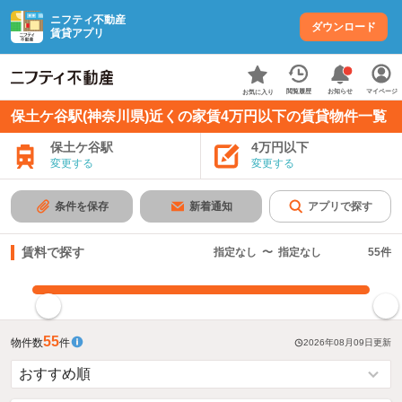
ニフティ不動産
ダウンロード
賃貸アプリ
お知らせ
閲覧履歴
マイページ
お気に入り
保土ケ谷駅(神奈川県)近くの家賃4万円以下の賃貸物件一覧
保土ケ谷駅
4万円以下
変更する
変更する
条件を保存
新着通知
アプリで探す
賃料で探す
指定なし
〜
指定なし
55
件
指定した賃料で絞り込む
55
物件数
件
2026年08月09日
更新