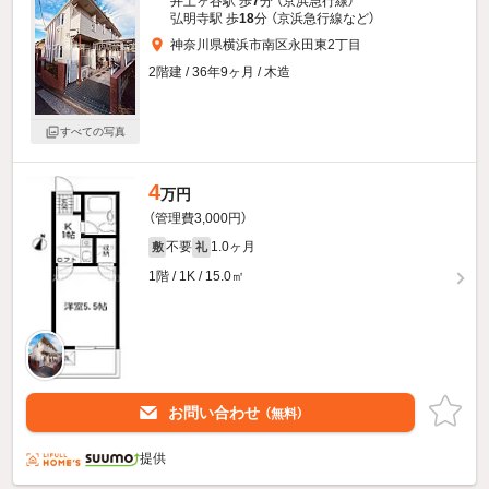
井土ヶ谷駅 歩
7
分 （京浜急行線）
弘明寺駅 歩
18
分 （京浜急行線
など
）
神奈川県横浜市南区永田東2丁目
2階建 / 36年9ヶ月 / 木造
すべての写真
4
万円
（管理費3,000円）
不要
1.0ヶ月
敷
礼
1階 / 1K / 15.0㎡
お問い合わせ
（無料）
提供