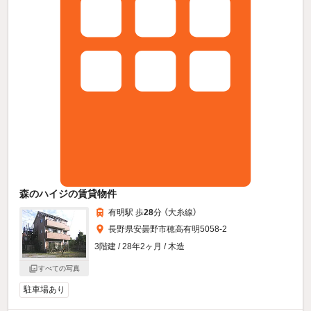
森のハイジの賃貸物件
有明駅 歩
28
分 （大糸線）
長野県安曇野市穂高有明5058-2
3階建 / 28年2ヶ月 / 木造
すべての写真
駐車場あり