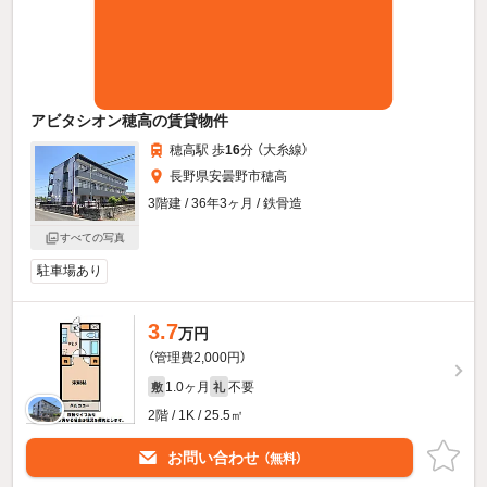
アビタシオン穂高の賃貸物件
穂高駅 歩
16
分 （大糸線）
長野県安曇野市穂高
3階建 / 36年3ヶ月 / 鉄骨造
すべての写真
駐車場あり
3.7
万円
（管理費2,000円）
1.0ヶ月
不要
敷
礼
2階 / 1K / 25.5㎡
お問い合わせ
（無料）