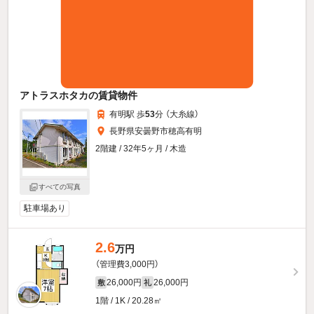
アトラスホタカの賃貸物件
有明駅 歩
53
分 （大糸線）
長野県安曇野市穂高有明
2階建 / 32年5ヶ月 / 木造
すべての写真
駐車場あり
2.6
万円
（管理費3,000円）
26,000円
26,000円
敷
礼
1階 / 1K / 20.28㎡