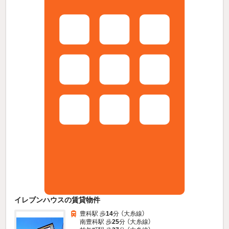
イレブンハウスの賃貸物件
豊科駅 歩
14
分 （大糸線）
南豊科駅 歩
25
分 （大糸線）