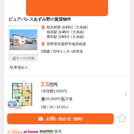
ピュアパレスあずみ野の賃貸物件
柏矢町駅 歩
43
分 （大糸線）
穂高駅 歩
45
分 （大糸線）
豊科駅 歩
63
分 （大糸線）
長野県安曇野市穂高柏原
2階建 / 39年1ヶ月 / 鉄骨造
すべての写真
駐車場あり
3.5
万円
（管理費3,000円）
35,000円
不要
敷
礼
1階 / 2K / 34.65㎡
お問い合わせ
（無料）
提供