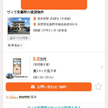
ヴィラ安曇野の賃貸物件
柏矢町駅 歩
12
分 （大糸線）
長野県安曇野市穂高柏原502-9
3階建 / 27年2ヶ月 / 鉄骨造
すべての写真
駐車場あり
3.8
万円
（管理費不要）
1.0ヶ月
不要
敷
礼
1階 / 1K / 25.3㎡
お問い合わせ
（無料）
提供
ヴィラ安曇野のすべての部屋を見る