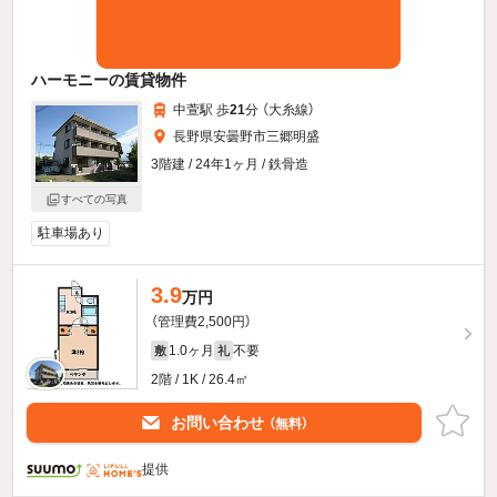
ハーモニーの賃貸物件
中萱駅 歩
21
分 （大糸線）
長野県安曇野市三郷明盛
3階建 / 24年1ヶ月 / 鉄骨造
すべての写真
駐車場あり
3.9
万円
（管理費2,500円）
1.0ヶ月
不要
敷
礼
2階 / 1K / 26.4㎡
お問い合わせ
（無料）
提供