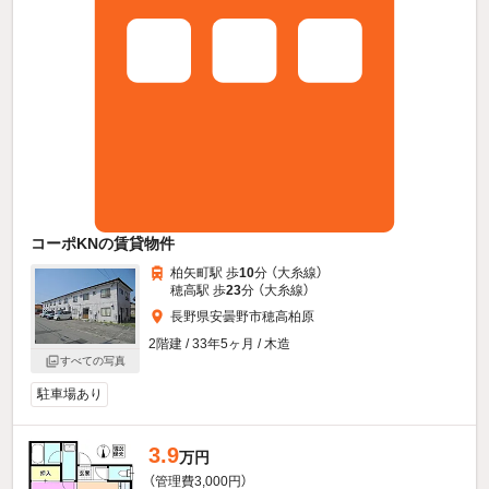
コーポKNの賃貸物件
柏矢町駅 歩
10
分 （大糸線）
穂高駅 歩
23
分 （大糸線）
長野県安曇野市穂高柏原
2階建 / 33年5ヶ月 / 木造
すべての写真
駐車場あり
3.9
万円
（管理費3,000円）