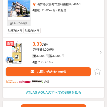
長野県安曇野市豊科南穂高3464-1
4階建 / 28年5ヶ月 / 鉄骨造
すべての写真
駐車場あり
駐輪場あり
3.33
新着
万円
（管理費4,000円）
33,300円
33,300円
敷
礼
4階 / 1K / 26.0㎡
お問い合わせ
（無料）
提供
ATLAS AQUAのすべての部屋を見る