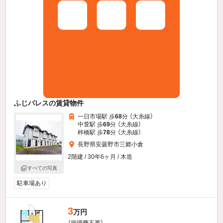
ふじパレスの賃貸物件
一日市場駅 歩
68
分 （大糸線）
中萱駅 歩
69
分 （大糸線）
梓橋駅 歩
78
分 （大糸線）
長野県安曇野市三郷小倉
2階建 / 30年6ヶ月 / 木造
すべての写真
駐車場あり
3
万円