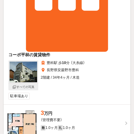
コーポ平林の賃貸物件
豊科駅 歩
10
分 （大糸線）
長野県安曇野市豊科
2階建 / 34年4ヶ月 / 木造
すべての写真
駐車場あり
3
万円
（管理費不要）
1.0ヶ月
1.0ヶ月
敷
礼