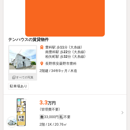
テンハウスの賃貸物件
豊科駅 歩
11
分 （大糸線）
南豊科駅 歩
22
分 （大糸線）
柏矢町駅 歩
32
分 （大糸線）
長野県安曇野市豊科
2階建 / 34年9ヶ月 / 木造
すべての写真
駐車場あり
3.3
万円
（管理費不要）
33,000円
不要
敷
礼
2階 / 1K / 20.76㎡