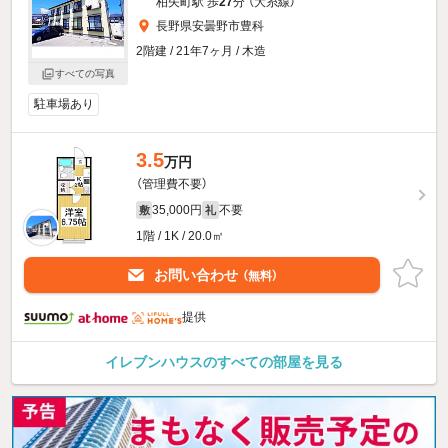
柏矢町駅 歩
27
分 （大糸線）
長野県安曇野市豊科
2階建 / 21年7ヶ月 / 木造
すべての写真
駐車場あり
3.5
万円
（管理費不要）
35,000円
不要
敷
礼
1階 / 1K / 20.0㎡
お問い合わせ
（無料）
提供
イレブンハウスのすべての部屋を見る