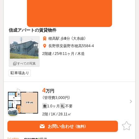
信成アパートの賃貸物件
穂高駅 歩
8
分 （大糸線）
長野県安曇野市穂高5584-4
2階建 / 25年11ヶ月 / 木造
すべての写真
駐車場あり
4
万円
（管理費3,000円）
1.0ヶ月
不要
敷
礼
2階 / 1K / 28.11㎡
お問い合わせ
（無料）