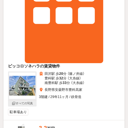
ピッコロソネハラの賃貸物件
田沢駅 歩
20
分 （篠ノ井線）
豊科駅 歩
32
分 （大糸線）
南豊科駅 歩
33
分 （大糸線）
長野県安曇野市豊科高家
3階建 / 29年11ヶ月 / 鉄骨造
すべての写真
駐車場あり