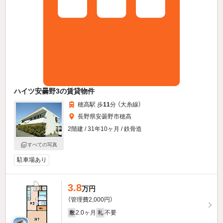
ハイツ安曇野3の賃貸物件
穂高駅 歩
11
分 （大糸線）
長野県安曇野市穂高
2階建 / 31年10ヶ月 / 鉄骨造
すべての写真
駐車場あり
3.8
万円
（管理費2,000円）
2.0ヶ月
不要
敷
礼