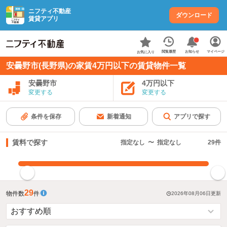
ニフティ不動産
ダウンロード
賃貸アプリ
お知らせ
閲覧履歴
マイページ
お気に入り
安曇野市(長野県)の家賃4万円以下の賃貸物件一覧
安曇野市
4万円以下
変更する
変更する
条件を保存
新着通知
アプリで探す
賃料で探す
指定なし
〜
指定なし
29
件
指定した賃料で絞り込む
29
物件数
件
2026年08月06日
更新