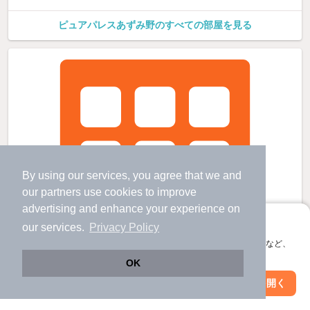
ピュアパレスあずみ野のすべての部屋を見る
By using our services, you agree that we and
our
partners
use cookies to improve
advertising and enhance your experience on
アプリに切り替えて、サクサクお部屋探し
our services.
Privacy Policy
会員登録なしですぐ使える。マップ検索やお気に入り保存など、
アプリ限定の便利な機能が使えます！
OK
Web版で続行
アプリを開く
市区町村を変更
絞り込み条件を変更