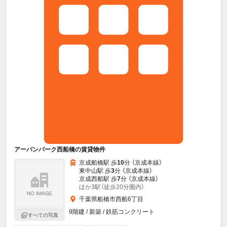
アーバンパーク西船橋の賃貸物件
京成船橋駅 歩
10
分 （京成本線）
東中山駅 歩
3
分 （京成本線）
京成西船駅 歩
7
分 （京成本線）
ほか3駅（徒歩20分圏内）
千葉県船橋市西船6丁目
9階建 / 新築 / 鉄筋コンクリート
すべての写真