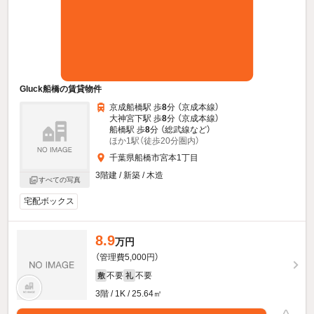
Gluck船橋の賃貸物件
京成船橋駅 歩
8
分 （京成本線）
大神宮下駅 歩
8
分 （京成本線）
船橋駅 歩
8
分 （総武線
など
）
ほか1駅（徒歩20分圏内）
千葉県船橋市宮本1丁目
3階建 / 新築 / 木造
すべての写真
宅配ボックス
8.9
万円
（管理費5,000円）
不要
不要
敷
礼
3階 / 1K / 25.64㎡