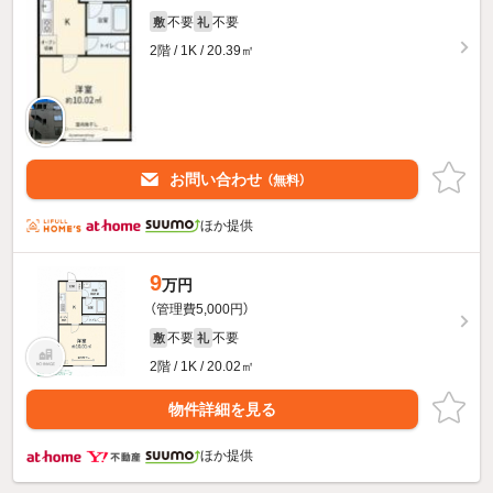
不要
不要
敷
礼
2階 / 1K / 20.39㎡
お問い合わせ
（無料）
ほか提供
9
万円
（管理費5,000円）
不要
不要
敷
礼
2階 / 1K / 20.02㎡
物件詳細を見る
ほか提供