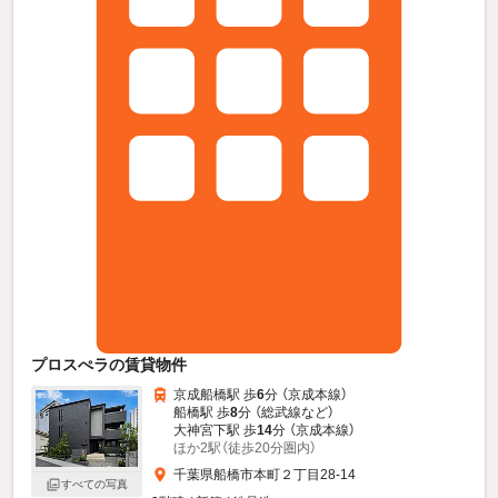
プロスぺラの賃貸物件
京成船橋駅 歩
6
分 （京成本線）
船橋駅 歩
8
分 （総武線
など
）
大神宮下駅 歩
14
分 （京成本線）
ほか2駅（徒歩20分圏内）
千葉県船橋市本町２丁目28-14
すべての写真