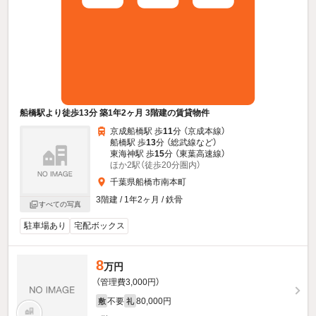
船橋駅より徒歩13分 築1年2ヶ月 3階建の賃貸物件
京成船橋駅 歩
11
分 （京成本線）
船橋駅 歩
13
分 （総武線
など
）
東海神駅 歩
15
分 （東葉高速線）
ほか2駅（徒歩20分圏内）
千葉県船橋市南本町
3階建 / 1年2ヶ月 / 鉄骨
すべての写真
駐車場あり
宅配ボックス
8
万円
（管理費3,000円）
不要
80,000円
敷
礼