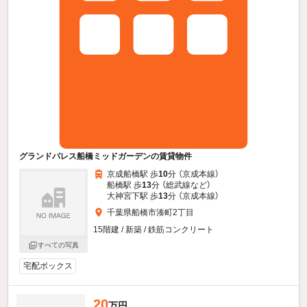
グランドパレス船橋ミッドガーデンの賃貸物件
京成船橋駅 歩
10
分 （京成本線）
船橋駅 歩
13
分 （総武線
など
）
大神宮下駅 歩
13
分 （京成本線）
千葉県船橋市湊町2丁目
15階建 / 新築 / 鉄筋コンクリート
すべての写真
宅配ボックス
20
万円