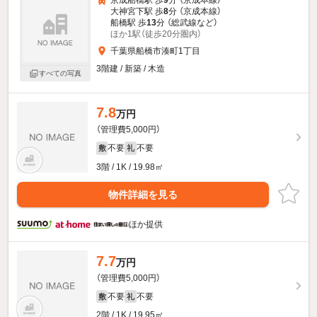
大神宮下駅 歩
8
分 （京成本線）
船橋駅 歩
13
分 （総武線
など
）
ほか1駅（徒歩20分圏内）
千葉県船橋市湊町1丁目
3階建 / 新築 / 木造
すべての写真
7.8
万円
（管理費5,000円）
不要
不要
敷
礼
3階 / 1K / 19.98㎡
物件詳細を見る
ほか提供
7.7
万円
（管理費5,000円）
不要
不要
敷
礼
2階 / 1K / 19.95㎡