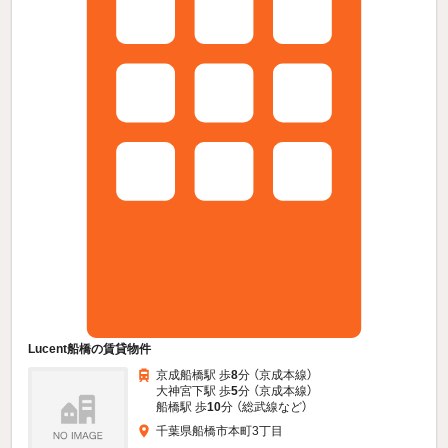
Lucent船橋の賃貸物件
京成船橋駅 歩
8
分 （京成本線）
大神宮下駅 歩
5
分 （京成本線）
船橋駅 歩
10
分 （総武線
など
）
千葉県船橋市本町3丁目