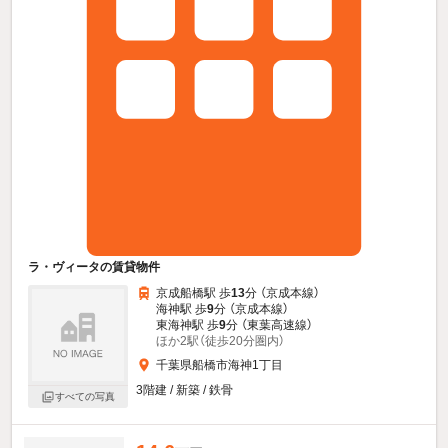
ラ・ヴィータの賃貸物件
京成船橋駅 歩
13
分 （京成本線）
海神駅 歩
9
分 （京成本線）
東海神駅 歩
9
分 （東葉高速線）
ほか2駅（徒歩20分圏内）
千葉県船橋市海神1丁目
3階建 / 新築 / 鉄骨
すべての写真