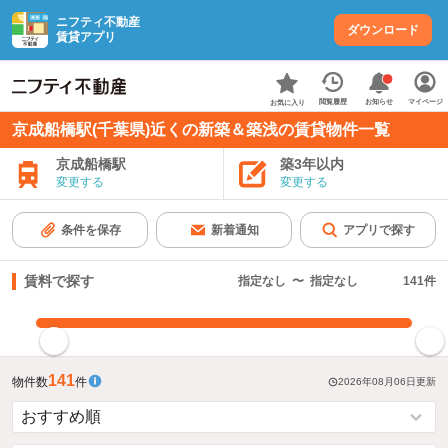
ニフティ不動産
ダウンロード
賃貸アプリ
お知らせ
閲覧履歴
マイページ
お気に入り
京成船橋駅(千葉県)近くの新築＆築浅の賃貸物件一覧
京成船橋駅
築3年以内
変更する
変更する
条件を保存
新着通知
アプリで探す
賃料で探す
指定なし
〜
指定なし
141
件
指定した賃料で絞り込む
141
物件数
件
2026年08月06日
更新