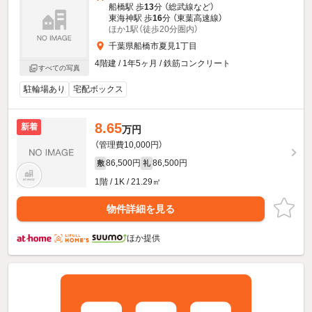
船橋駅 歩
13
分 （総武線
など
）
東海神駅 歩
16
分 （東葉高速線）
ほか1駅（徒歩20分圏内）
千葉県船橋市夏見1丁目
4階建 / 1年5ヶ月 / 鉄筋コンクリート
すべての写真
駐輪場あり
宅配ボックス
8.65
新着
万円
（管理費10,000円）
86,500円
86,500円
敷
礼
1階 / 1K / 21.29㎡
物件詳細を見る
ほか提供