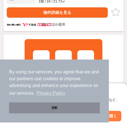
1階 / 1K / 21.73㎡
物件詳細を見る
ほか提供
By using our services, you agree that we and
our
partners
use cookies to improve
advertising and enhance your experience on
アプリに切り替えて、サクサクお部屋探し
our services.
Privacy Policy
会員登録なしですぐ使える。マップ検索やお気に入り保存など、
アプリ限定の便利な機能が使えます！
OK
Web版で続行
アプリを開く
駅・沿線を変更
絞り込み条件を変更