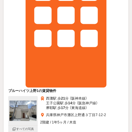
ブルーハイツ上野1の賃貸物件
西灘駅 歩
21
分 （阪神本線）
王子公園駅 歩
14
分 （阪急神戸線）
摩耶駅 歩
17
分 （東海道線）
兵庫県神戸市灘区上野通３丁目7-12-2
2階建 / 1年5ヶ月 / 木造
すべての写真