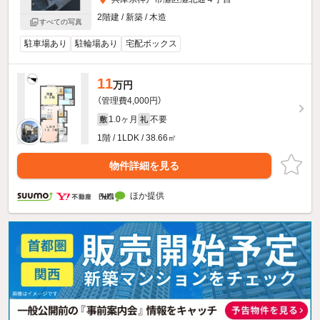
2階建 / 新築 / 木造
すべての写真
駐車場あり
駐輪場あり
宅配ボックス
11
万円
（管理費4,000円）
1.0ヶ月
不要
敷
礼
1階 / 1LDK / 38.66㎡
物件詳細を見る
ほか提供