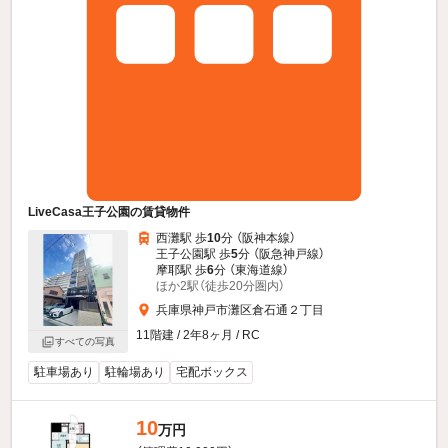
LiveCasa王子公園の賃貸物件
西灘駅 歩
10
分 （阪神本線）
王子公園駅 歩
5
分 （阪急神戸線）
摩耶駅 歩
6
分 （東海道線）
ほか2駅（徒歩20分圏内）
兵庫県神戸市灘区倉石通２丁目
11階建 / 2年8ヶ月 / RC
すべての写真
駐車場あり
駐輪場あり
宅配ボックス
10
万円