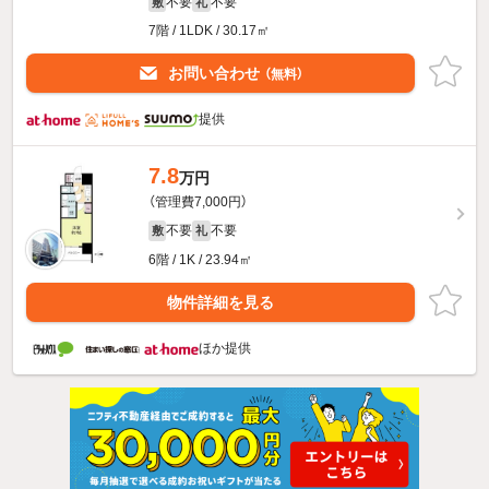
不要
不要
敷
礼
7階 / 1LDK / 30.17㎡
お問い合わせ
（無料）
提供
7.8
万円
（管理費7,000円）
不要
不要
敷
礼
6階 / 1K / 23.94㎡
物件詳細を見る
ほか提供