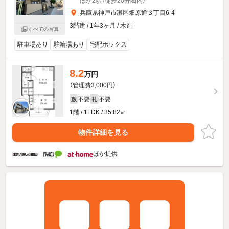
ほか2駅（徒歩20分圏内）
兵庫県神戸市灘区畑原通３丁目6-4
3階建 / 1年3ヶ月 / 木造
すべての写真
駐車場あり
駐輪場あり
宅配ボックス
8.2
万円
（管理費3,000円）
不要
不要
敷
礼
1階 / 1LDK / 35.82㎡
物件詳細を見る
ほか提供