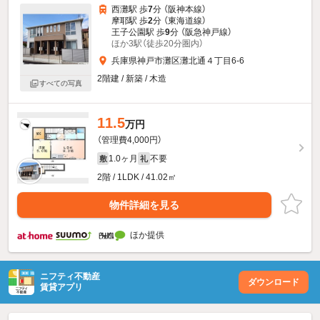
西灘駅 歩
7
分 （阪神本線）
摩耶駅 歩
2
分 （東海道線）
王子公園駅 歩
9
分 （阪急神戸線）
ほか3駅（徒歩20分圏内）
兵庫県神戸市灘区灘北通４丁目6-6
2階建 / 新築 / 木造
すべての写真
11.5
万円
（管理費4,000円）
1.0ヶ月
不要
敷
礼
2階 / 1LDK / 41.02㎡
物件詳細を見る
ほか提供
ニフティ不動産
ダウンロード
賃貸アプリ