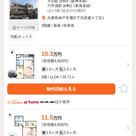
大石駅 歩
5
分 （阪神本線）
六甲道駅 歩
9
分 （東海道線）
ほか1駅（徒歩20分圏内）
兵庫県神戸市灘区下河原通４丁目1
3階建 / 新築 / 鉄骨造
すべての写真
宅配ボックス
10.3
万円
（管理費4,000円）
1.0ヶ月
2.0ヶ月
敷
礼
3階 / 1LDK / 39.71㎡
物件詳細を見る
ほか提供
11.5
万円
（管理費4,000円）
1.0ヶ月
2.0ヶ月
敷
礼