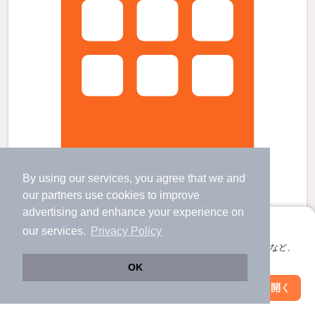
By using our services, you agree that we and
our
partners
use cookies to improve
摩耶駅より徒歩12分 新築 3階建の賃貸物件
advertising and enhance your experience on
西灘駅 歩
16
分 （阪神本線）
アプリに切り替えて、サクサクお部屋探し
大石駅 歩
7
分 （阪神本線）
our services.
Privacy Policy
摩耶駅 歩
9
分 （東海道線）
会員登録なしですぐ使える。マップ検索やお気に入り保存など、
ほか1駅（徒歩20分圏内）
アプリ限定の便利な機能が使えます！
OK
兵庫県神戸市灘区水道筋１丁目
Web版で続行
アプリを開く
3階建 / 新築 / 鉄骨造
駅・沿線を変更
絞り込み条件を変更
すべての写真
駐車場あり
駐輪場あり
宅配ボックス