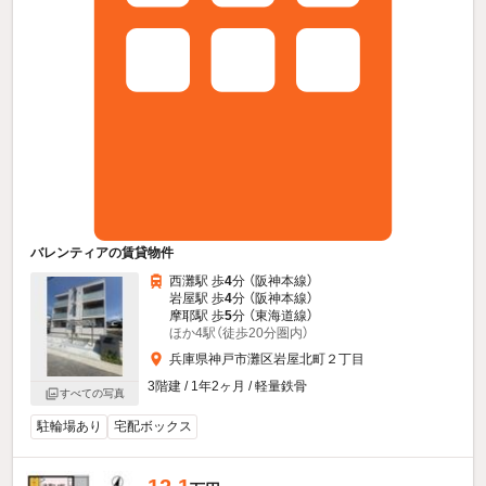
バレンティアの賃貸物件
西灘駅 歩
4
分 （阪神本線）
岩屋駅 歩
4
分 （阪神本線）
摩耶駅 歩
5
分 （東海道線）
ほか4駅（徒歩20分圏内）
兵庫県神戸市灘区岩屋北町２丁目
3階建 / 1年2ヶ月 / 軽量鉄骨
すべての写真
駐輪場あり
宅配ボックス