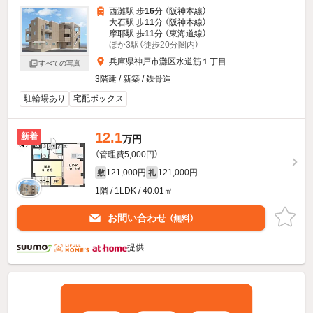
西灘駅 歩
16
分 （阪神本線）
大石駅 歩
11
分 （阪神本線）
摩耶駅 歩
11
分 （東海道線）
ほか3駅（徒歩20分圏内）
兵庫県神戸市灘区水道筋１丁目
すべての写真
3階建 / 新築 / 鉄骨造
駐輪場あり
宅配ボックス
12.1
新着
万円
（管理費5,000円）
121,000円
121,000円
敷
礼
1階 / 1LDK / 40.01㎡
お問い合わせ
（無料）
提供