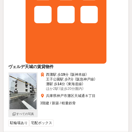
ヴェルデ天城の賃貸物件
西灘駅 歩
19
分 （阪神本線）
王子公園駅 歩
7
分 （阪急神戸線）
灘駅 歩
14
分 （東海道線）
ほか2駅（徒歩20分圏内）
兵庫県神戸市灘区天城通８丁目
3階建 / 新築 / 軽量鉄骨
すべての写真
駐輪場あり
宅配ボックス