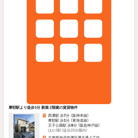
摩耶駅より徒歩3分 新築 2階建の賃貸物件
西灘駅 歩
7
分 （阪神本線）
摩耶駅 歩
1
分 （東海道線）
王子公園駅 歩
8
分 （阪急神戸線）
ほか3駅（徒歩20分圏内）
兵庫県神戸市灘区灘北通４丁目