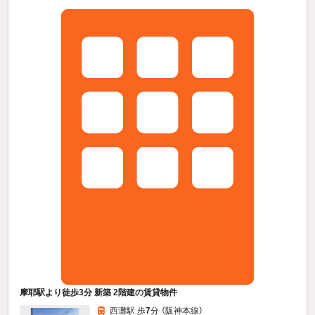
摩耶駅より徒歩3分 新築 2階建の賃貸物件
西灘駅 歩
7
分 （阪神本線）