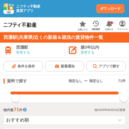
ニフティ不動産
ダウンロード
賃貸アプリ
お知らせ
閲覧履歴
マイページ
お気に入り
西灘駅(兵庫県)近くの新築＆築浅の賃貸物件一覧
西灘駅
築3年以内
変更する
変更する
条件を保存
新着通知
アプリで探す
賃料で探す
指定なし
〜
指定なし
71
件
指定した賃料で絞り込む
71
物件数
件
2026年08月04日
更新