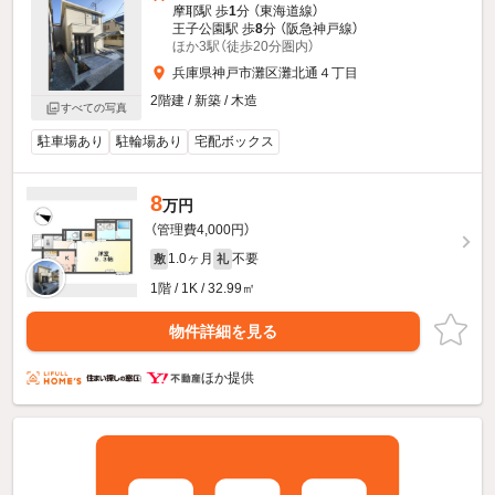
摩耶駅 歩
1
分 （東海道線）
王子公園駅 歩
8
分 （阪急神戸線）
ほか3駅（徒歩20分圏内）
兵庫県神戸市灘区灘北通４丁目
2階建 / 新築 / 木造
すべての写真
駐車場あり
駐輪場あり
宅配ボックス
8
万円
（管理費4,000円）
1.0ヶ月
不要
敷
礼
1階 / 1K / 32.99㎡
物件詳細を見る
ほか提供