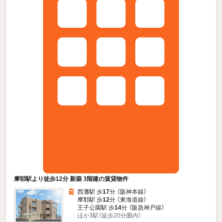
摩耶駅より徒歩12分 新築 3階建の賃貸物件
西灘駅 歩
17
分 （阪神本線）
摩耶駅 歩
12
分 （東海道線）
王子公園駅 歩
14
分 （阪急神戸線）
ほか3駅（徒歩20分圏内）