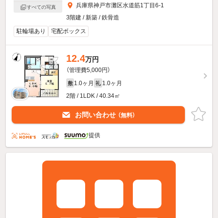
兵庫県神戸市灘区水道筋1丁目6-1
すべての写真
3階建 / 新築 / 鉄骨造
駐輪場あり
宅配ボックス
12.4
万円
（管理費5,000円）
1.0ヶ月
1.0ヶ月
敷
礼
2階 / 1LDK / 40.34㎡
お問い合わせ
（無料）
提供