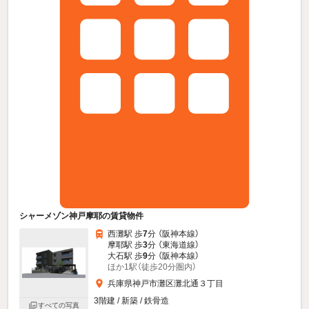
シャーメゾン神戸摩耶の賃貸物件
西灘駅 歩
7
分 （阪神本線）
摩耶駅 歩
3
分 （東海道線）
大石駅 歩
9
分 （阪神本線）
ほか1駅（徒歩20分圏内）
兵庫県神戸市灘区灘北通３丁目
3階建 / 新築 / 鉄骨造
すべての写真