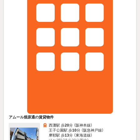
アムール畑原通の賃貸物件
西灘駅 歩
20
分 （阪神本線）
王子公園駅 歩
10
分 （阪急神戸線）
摩耶駅 歩
13
分 （東海道線）