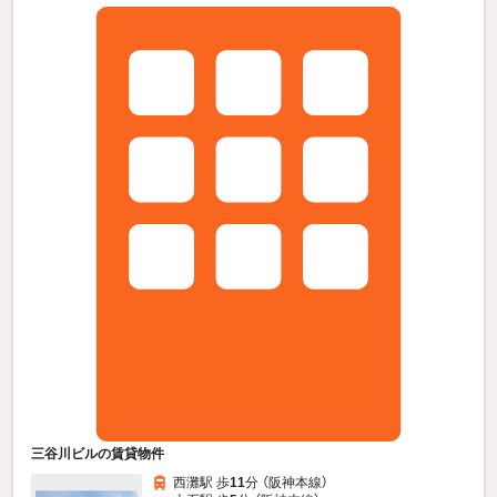
三谷川ビルの賃貸物件
西灘駅 歩
11
分 （阪神本線）