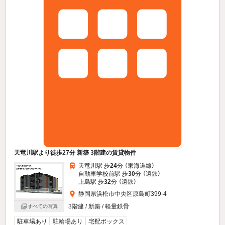
天竜川駅より徒歩27分 新築 3階建の賃貸物件
天竜川駅 歩
24
分 （東海道線）
自動車学校前駅 歩
30
分 （遠鉄）
上島駅 歩
32
分 （遠鉄）
静岡県浜松市中央区原島町399-4
3階建 / 新築 / 軽量鉄骨
すべての写真
駐車場あり
駐輪場あり
宅配ボックス