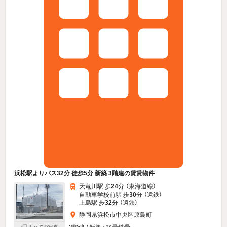
浜松駅よりバス32分 徒歩5分 新築 3階建の賃貸物件
天竜川駅 歩
24
分 （東海道線）
自動車学校前駅 歩
30
分 （遠鉄）
上島駅 歩
32
分 （遠鉄）
静岡県浜松市中央区原島町