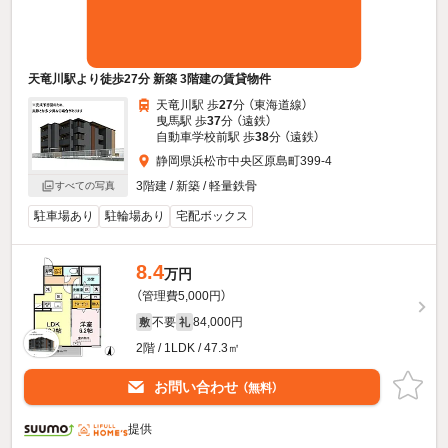
天竜川駅より徒歩27分 新築 3階建の賃貸物件
天竜川駅 歩
27
分 （東海道線）
曳馬駅 歩
37
分 （遠鉄）
自動車学校前駅 歩
38
分 （遠鉄）
静岡県浜松市中央区原島町399-4
3階建 / 新築 / 軽量鉄骨
すべての写真
駐車場あり
駐輪場あり
宅配ボックス
8.4
万円
（管理費5,000円）
不要
84,000円
敷
礼
2階 / 1LDK / 47.3㎡
お問い合わせ
（無料）
提供