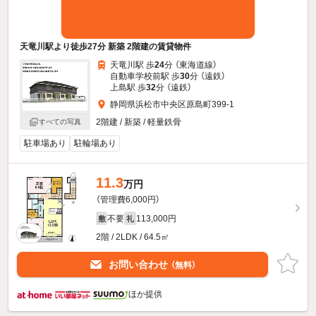
天竜川駅より徒歩27分 新築 2階建の賃貸物件
天竜川駅 歩
24
分 （東海道線）
自動車学校前駅 歩
30
分 （遠鉄）
上島駅 歩
32
分 （遠鉄）
静岡県浜松市中央区原島町399-1
2階建 / 新築 / 軽量鉄骨
すべての写真
駐車場あり
駐輪場あり
11.3
万円
（管理費6,000円）
不要
113,000円
敷
礼
2階 / 2LDK / 64.5㎡
お問い合わせ
（無料）
ほか提供