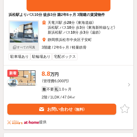
浜松駅よりバス10分 徒歩3分 築2年6ヶ月 3階建の賃貸物件
天竜川駅 歩
28
分 （東海道線）
浜松駅 バス
10
分 歩
3
分 （東海新幹線
など
）
新浜松駅 バス
10
分 歩
3
分 （遠鉄）
静岡県浜松市中央区子安町
3階建 / 2年6ヶ月 / 軽量鉄骨
すべての写真
駐車場あり
駐輪場あり
宅配ボックス
8.8
新着
万円
（管理費6,000円）
不要
1.0ヶ月
敷
礼
2階 / 1LDK / 47.04㎡
お問い合わせ
（無料）
提供