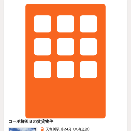
コーポ柳沢Ｂの賃貸物件
天竜川駅 歩
24
分 （東海道線）