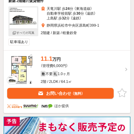
新築 2階建の賃貸物件
天竜川駅 歩
24
分 （東海道線）
自動車学校前駅 歩
30
分 （遠鉄）
上島駅 歩
32
分 （遠鉄）
静岡県浜松市中央区原島町399-1
2階建 / 新築 / 軽量鉄骨
すべての写真
駐車場あり
11.1
万円
（管理費6,000円）
不要
1.0ヶ月
敷
礼
2階 / 2LDK / 64.1㎡
お問い合わせ
（無料）
ほか提供