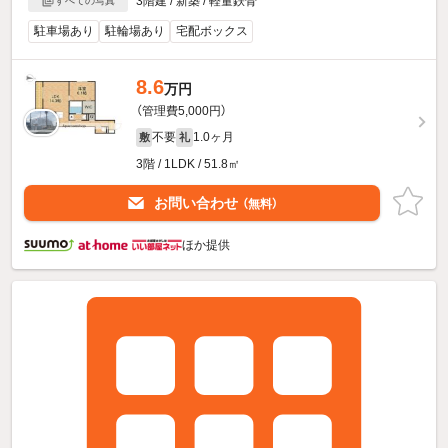
3階建 / 新築 / 軽量鉄骨
すべての写真
駐車場あり
駐輪場あり
宅配ボックス
8.6
万円
（管理費5,000円）
不要
1.0ヶ月
敷
礼
3階 / 1LDK / 51.8㎡
お問い合わせ
（無料）
ほか提供