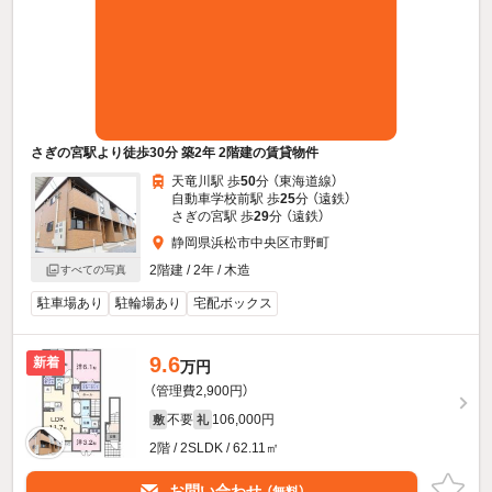
さぎの宮駅より徒歩30分 築2年 2階建の賃貸物件
天竜川駅 歩
50
分 （東海道線）
自動車学校前駅 歩
25
分 （遠鉄）
さぎの宮駅 歩
29
分 （遠鉄）
静岡県浜松市中央区市野町
2階建 / 2年 / 木造
すべての写真
駐車場あり
駐輪場あり
宅配ボックス
9.6
新着
万円
（管理費2,900円）
不要
106,000円
敷
礼
2階 / 2SLDK / 62.11㎡
お問い合わせ