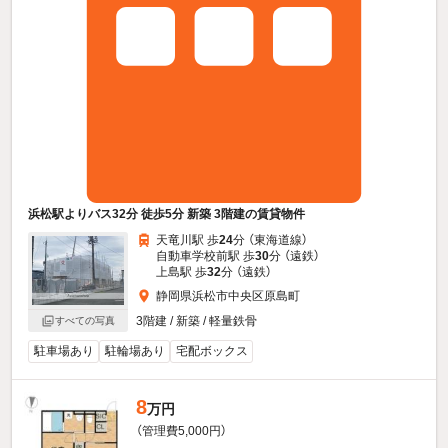
浜松駅よりバス32分 徒歩5分 新築 3階建の賃貸物件
天竜川駅 歩
24
分 （東海道線）
自動車学校前駅 歩
30
分 （遠鉄）
上島駅 歩
32
分 （遠鉄）
静岡県浜松市中央区原島町
3階建 / 新築 / 軽量鉄骨
すべての写真
駐車場あり
駐輪場あり
宅配ボックス
8
万円
（管理費5,000円）