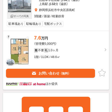
自動車学校前駅 歩
30
分 （遠鉄）
上島駅 歩
32
分 （遠鉄）
静岡県浜松市中央区原島町
3階建 / 新築 / 軽量鉄骨
すべての写真
駐車場あり
駐輪場あり
宅配ボックス
7.6
万円
（管理費5,000円）
不要
1.0ヶ月
敷
礼
1階 / 1LDK / 48.6㎡
お問い合わせ
（無料）
ほか提供