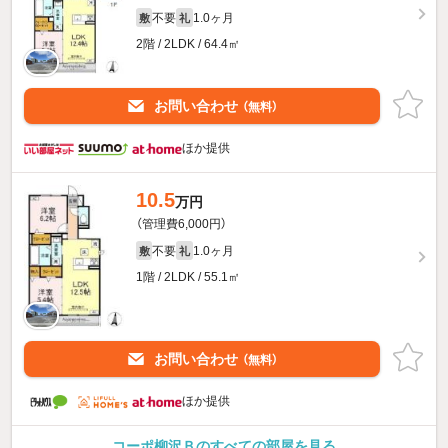
不要
1.0ヶ月
敷
礼
2階 / 2LDK / 64.4㎡
お問い合わせ
（無料）
ほか提供
10.5
万円
（管理費6,000円）
不要
1.0ヶ月
敷
礼
1階 / 2LDK / 55.1㎡
お問い合わせ
（無料）
ほか提供
コーポ柳沢Ｂのすべての部屋を見る