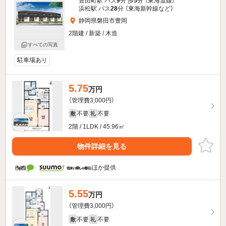
豊田町駅 バス
9
分 歩
5
分 （東海道線）
浜松駅 バス
28
分 （東海新幹線
など
）
静岡県磐田市豊岡
2階建 / 新築 / 木造
すべての写真
駐車場あり
5.75
万円
（管理費3,000円）
不要
不要
敷
礼
2階 / 1LDK / 45.96㎡
物件詳細を見る
ほか提供
5.55
万円
（管理費3,000円）
不要
不要
敷
礼