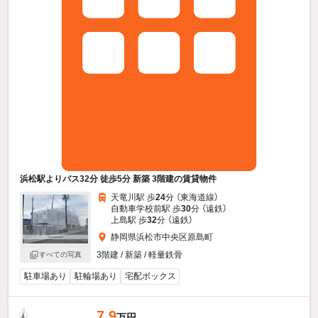
浜松駅よりバス32分 徒歩5分 新築 3階建の賃貸物件
天竜川駅 歩
24
分 （東海道線）
自動車学校前駅 歩
30
分 （遠鉄）
上島駅 歩
32
分 （遠鉄）
静岡県浜松市中央区原島町
3階建 / 新築 / 軽量鉄骨
すべての写真
駐車場あり
駐輪場あり
宅配ボックス
7.9
万円