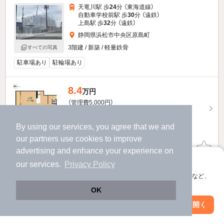
天竜川駅 歩
24
分 （東海道線）
自動車学校前駅 歩
30
分 （遠鉄）
上島駅 歩
32
分 （遠鉄）
静岡県浜松市中央区原島町
3階建 / 新築 / 軽量鉄骨
すべての写真
駐車場あり
駐輪場あり
8.4
万円
（管理費5,000円）
不要
1.0ヶ月
敷
礼
By using our services, you agree that we and
3階 / 1LDK / 47.3㎡
our
partners
use cookies to improve
お問い合わせ
（無料）
advertising and enhance your experience on
アプリに切り替えて、サクサクお部屋探し
our services.
Privacy Policy
ほか提供
会員登録なしですぐ使える。マップ検索やお気に入り保存など、
アプリ限定の便利な機能が使えます！
OK
他の人はこんな条件で絞り込んでいます！
Web版で続行
アプリを開く
駅・沿線を変更
絞り込み条件を変更
人気のこだわり条件