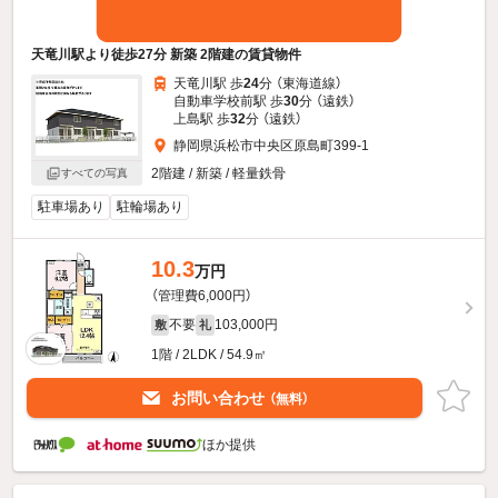
天竜川駅より徒歩27分 新築 2階建の賃貸物件
天竜川駅 歩
24
分 （東海道線）
自動車学校前駅 歩
30
分 （遠鉄）
上島駅 歩
32
分 （遠鉄）
静岡県浜松市中央区原島町399-1
2階建 / 新築 / 軽量鉄骨
すべての写真
駐車場あり
駐輪場あり
10.3
万円
（管理費6,000円）
不要
103,000円
敷
礼
1階 / 2LDK / 54.9㎡
お問い合わせ
（無料）
ほか提供