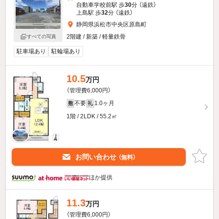
自動車学校前駅 歩
30
分 （遠鉄）
上島駅 歩
32
分 （遠鉄）
静岡県浜松市中央区原島町
2階建 / 新築 / 軽量鉄骨
すべての写真
駐車場あり
駐輪場あり
10.5
万円
（管理費6,000円）
不要
1.0ヶ月
敷
礼
1階 / 2LDK / 55.2㎡
お問い合わせ
（無料）
ほか提供
11.3
万円
（管理費6,000円）