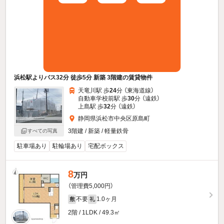
浜松駅よりバス32分 徒歩5分 新築 3階建の賃貸物件
天竜川駅 歩
24
分 （東海道線）
自動車学校前駅 歩
30
分 （遠鉄）
上島駅 歩
32
分 （遠鉄）
静岡県浜松市中央区原島町
3階建 / 新築 / 軽量鉄骨
すべての写真
駐車場あり
駐輪場あり
宅配ボックス
8
万円
（管理費5,000円）
不要
1.0ヶ月
敷
礼
2階 / 1LDK / 49.3㎡