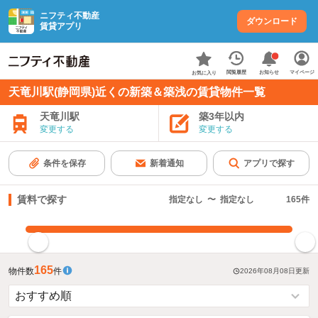
ニフティ不動産
ダウンロード
賃貸アプリ
お知らせ
閲覧履歴
マイページ
お気に入り
天竜川駅(静岡県)近くの新築＆築浅の賃貸物件一覧
天竜川駅
築3年以内
変更する
変更する
条件を保存
新着通知
アプリで探す
賃料で探す
指定なし
〜
指定なし
165
件
指定した賃料で絞り込む
165
物件数
件
2026年08月08日
更新