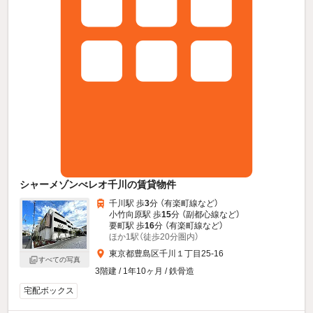
シャーメゾンべレオ千川の賃貸物件
千川駅 歩
3
分 （有楽町線
など
）
小竹向原駅 歩
15
分 （副都心線
など
）
要町駅 歩
16
分 （有楽町線
など
）
ほか1駅（徒歩20分圏内）
東京都豊島区千川１丁目25-16
すべての写真
3階建 / 1年10ヶ月 / 鉄骨造
宅配ボックス