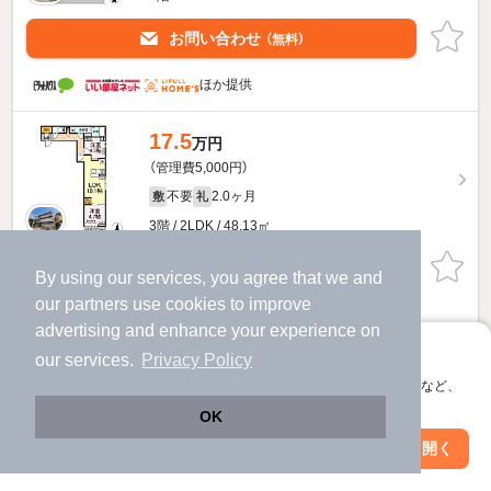
お問い合わせ
（無料）
ほか提供
17.5
万円
（管理費5,000円）
不要
2.0ヶ月
敷
礼
3階 / 2LDK / 48.13㎡
お問い合わせ
（無料）
By using our services, you agree that we and
our
partners
use cookies to improve
提供
advertising and enhance your experience on
アプリに切り替えて、サクサクお部屋探し
our services.
Privacy Policy
20.1
万円
会員登録なしですぐ使える。マップ検索やお気に入り保存など、
（管理費5,000円）
アプリ限定の便利な機能が使えます！
OK
不要
2.0ヶ月
敷
礼
Web版で続行
アプリを開く
駅・沿線を変更
絞り込み条件を変更
1階 / 3LDK / 59.39㎡