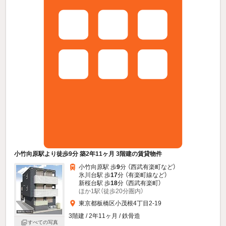
小竹向原駅より徒歩9分 築2年11ヶ月 3階建の賃貸物件
小竹向原駅 歩
9
分 （西武有楽町
など
）
氷川台駅 歩
17
分 （有楽町線
など
）
新桜台駅 歩
18
分 （西武有楽町）
ほか1駅（徒歩20分圏内）
東京都板橋区小茂根4丁目2-19
3階建 / 2年11ヶ月 / 鉄骨造
すべての写真