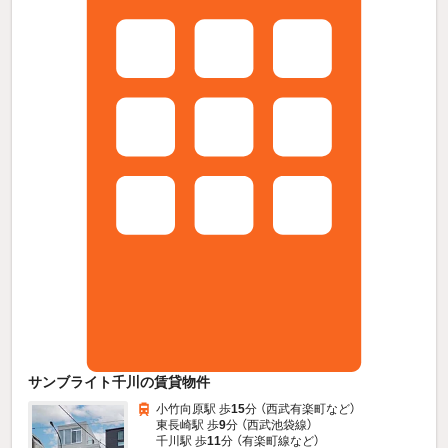
サンブライト千川の賃貸物件
小竹向原駅 歩
15
分 （西武有楽町
など
）
東長崎駅 歩
9
分 （西武池袋線）
千川駅 歩
11
分 （有楽町線
など
）