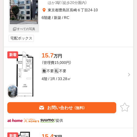
ほか3駅（徒歩20分圏内）
東京都豊島区長崎６丁目24-10
6階建 / 新築 / RC
すべての写真
宅配ボックス
15.7
新着
万円
（管理費15,000円）
不要
不要
敷
礼
4階 / 1R / 33.28㎡
お問い合わせ
（無料）
提供
15.4
新着
万円