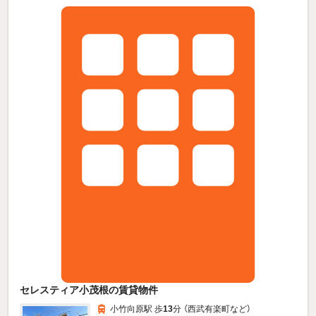
セレスティア小茂根の賃貸物件
小竹向原駅 歩
13
分 （西武有楽町
など
）