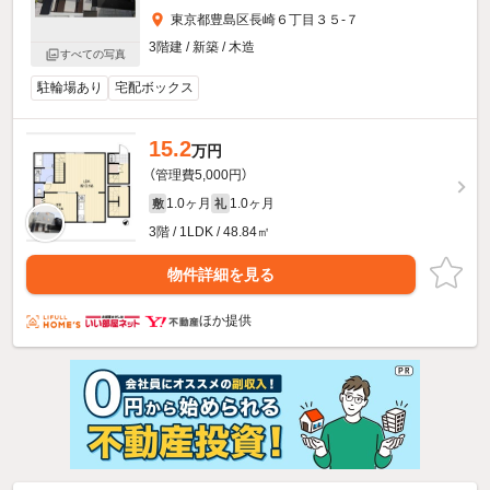
東京都豊島区長崎６丁目３５-７
3階建 / 新築 / 木造
すべての写真
駐輪場あり
宅配ボックス
15.2
万円
（管理費5,000円）
1.0ヶ月
1.0ヶ月
敷
礼
3階 / 1LDK / 48.84㎡
物件詳細を見る
ほか提供