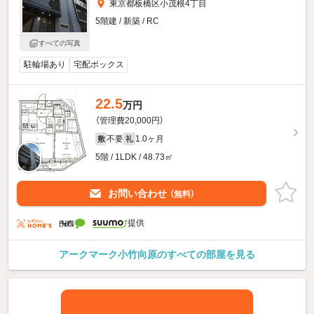
東京都板橋区小茂根4丁目
5階建 / 新築 / RC
すべての写真
駐輪場あり
宅配ボックス
22.5
万円
（管理費20,000円）
不要
1.0ヶ月
敷
礼
5階 / 1LDK / 48.73㎡
お問い合わせ
（無料）
提供
アークマーク小竹向原のすべての部屋を見る