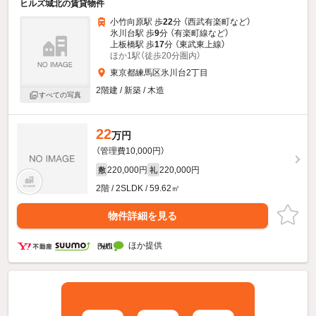
ヒルズ城北の賃貸物件
小竹向原駅 歩
22
分 （西武有楽町
など
）
氷川台駅 歩
9
分 （有楽町線
など
）
上板橋駅 歩
17
分 （東武東上線）
ほか1駅（徒歩20分圏内）
東京都練馬区氷川台2丁目
2階建 / 新築 / 木造
すべての写真
22
万円
（管理費10,000円）
220,000円
220,000円
敷
礼
2階 / 2SLDK / 59.62㎡
物件詳細を見る
ほか提供