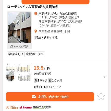
ローテンバウム東長崎の賃貸物件
東長崎駅 歩
4
分 （西武池袋線）
千川駅 歩
14
分 （有楽町線
など
）
落合南長崎駅 歩
15
分 （大江戸線）
ほか5駅（徒歩20分圏内）
東京都豊島区長崎5丁目
3階建 / 新築 / 木造
すべての写真
駐輪場あり
宅配ボックス
15.5
万円
（管理費不要）
1.0ヶ月
1.0ヶ月
敷
礼
1階 / 1LDK / 47.82㎡
お問い合わせ
（無料）
提供