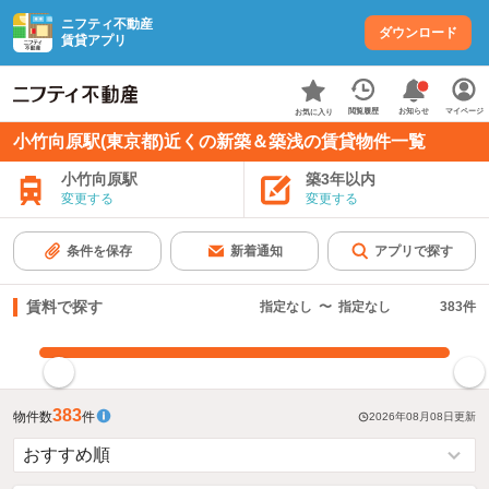
ニフティ不動産
ダウンロード
賃貸アプリ
お知らせ
閲覧履歴
マイページ
お気に入り
小竹向原駅(東京都)近くの新築＆築浅の賃貸物件一覧
小竹向原駅
築3年以内
変更する
変更する
条件を保存
新着通知
アプリで探す
賃料で探す
指定なし
〜
指定なし
383
件
指定した賃料で絞り込む
383
物件数
件
2026年08月08日
更新