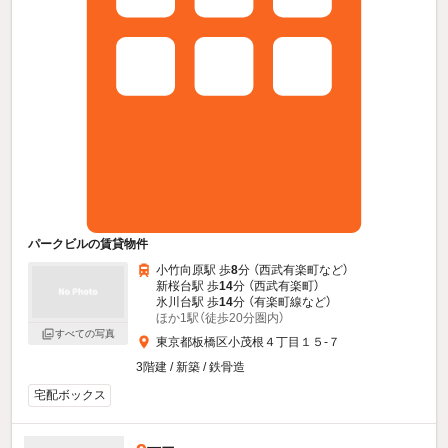
パークビルの賃貸物件
小竹向原駅 歩
8
分 （西武有楽町
など
）
新桜台駅 歩
14
分 （西武有楽町）
氷川台駅 歩
14
分 （有楽町線
など
）
ほか1駅（徒歩20分圏内）
すべての写真
東京都板橋区小茂根４丁目１５-７
3階建 / 新築 / 鉄骨造
宅配ボックス