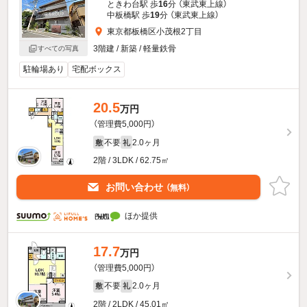
ときわ台駅 歩
16
分 （東武東上線）
中板橋駅 歩
19
分 （東武東上線）
東京都板橋区小茂根2丁目
3階建 / 新築 / 軽量鉄骨
すべての写真
駐輪場あり
宅配ボックス
20.5
万円
（管理費5,000円）
不要
2.0ヶ月
敷
礼
2階 / 3LDK / 62.75㎡
お問い合わせ
（無料）
ほか提供
17.7
万円
（管理費5,000円）
不要
2.0ヶ月
敷
礼
2階 / 2LDK / 45.01㎡