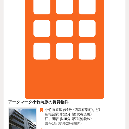
アークマーク小竹向原の賃貸物件
小竹向原駅 歩
6
分 （西武有楽町
など
）
新桜台駅 歩
12
分 （西武有楽町）
江古田駅 歩
18
分 （西武池袋線）
ほか1駅（徒歩20分圏内）