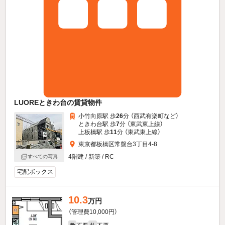
LUOREときわ台の賃貸物件
小竹向原駅 歩
26
分 （西武有楽町
など
）
ときわ台駅 歩
7
分 （東武東上線）
上板橋駅 歩
11
分 （東武東上線）
東京都板橋区常盤台3丁目4-8
4階建 / 新築 / RC
すべての写真
宅配ボックス
10.3
万円
（管理費10,000円）