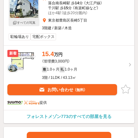
落合南長崎駅 歩
14
分 （大江戸線）
千川駅 歩
15
分 （有楽町線
など
）
ほか4駅（徒歩20分圏内）
東京都豊島区長崎5丁目
すべての写真
3階建 / 新築 / 木造
駐輪場あり
宅配ボックス
15.4
新着
万円
（管理費3,000円）
1.0ヶ月
1.0ヶ月
敷
礼
3階 / 1LDK / 43.13㎡
お問い合わせ
（無料）
提供
フォレストメゾン773のすべての部屋を見る