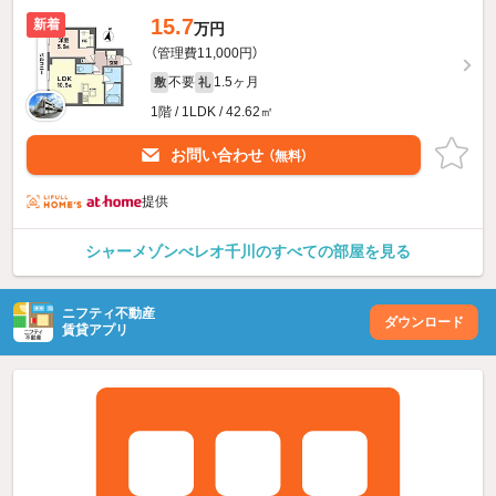
15.7
新着
万円
（管理費11,000円）
不要
1.5ヶ月
敷
礼
1階 / 1LDK / 42.62㎡
お問い合わせ
（無料）
提供
シャーメゾンべレオ千川のすべての部屋を見る
ニフティ不動産
ダウンロード
賃貸アプリ