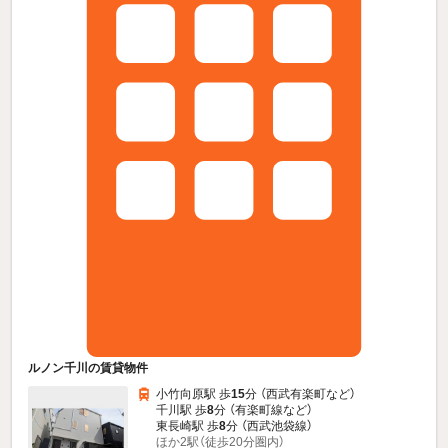
ルノン千川の賃貸物件
小竹向原駅 歩
15
分 （西武有楽町
など
）
千川駅 歩
8
分 （有楽町線
など
）
東長崎駅 歩
8
分 （西武池袋線）
ほか2駅（徒歩20分圏内）