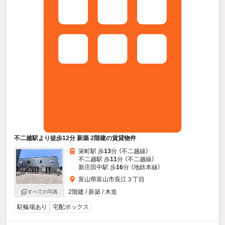
不二越駅より徒歩12分 新築 2階建の賃貸物件
栄町駅 歩
13
分 （不二越線）
不二越駅 歩
11
分 （不二越線）
新庄田中駅 歩
16
分 （地鉄本線）
富山県富山市長江３丁目
2階建 / 新築 / 木造
すべての写真
駐輪場あり
宅配ボックス