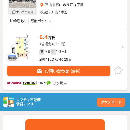
富山県富山市長江３丁目
2階建 / 新築 / 木造
すべての写真
駐輪場あり
宅配ボックス
6.4
万円
（管理費4,000円）
不要
1.0ヶ月
敷
礼
2階 / 1LDK / 40.29㎡
お問い合わせ
（無料）
ほか提供
ニフティ不動産
ダウンロード
賃貸アプリ