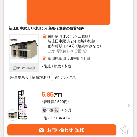
新庄田中駅より徒歩3分 新築 2階建の賃貸物件
栄町駅 歩
15
分 （不二越線）
新庄田中駅 歩
2
分 （地鉄本線）
稲荷町駅 歩
14
分 （地鉄本線
など
）
ほか1駅（徒歩20分圏内）
富山県富山市田中町4丁目
2階建 / 新築 / 木造
すべての写真
駐車場あり
駐輪場あり
宅配ボックス
5.85
万円
（管理費3,500円）
不要
1.0ヶ月
敷
礼
1階 / 1R / 36.41㎡
お問い合わせ
（無料）