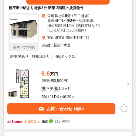
新庄田中駅より徒歩3分 新築 2階建の賃貸物件
栄町駅 歩
15
分 （不二越線）
新庄田中駅 歩
2
分 （地鉄本線）
稲荷町駅 歩
14
分 （地鉄本線
など
）
ほか1駅（徒歩20分圏内）
富山県富山市田中町4丁目
2階建 / 新築 / 木造
すべての写真
駐車場あり
駐輪場あり
宅配ボックス
6.6
万円
（管理費3,500円）
不要
1.0ヶ月
敷
礼
2階 / 1LDK / 46.29㎡
お問い合わせ
（無料）
ほか提供