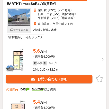
EARTHTerraceSoRaの賃貸物件
栄町駅 歩
22
分 （不二越線）
新庄田中駅 歩
5
分 （地鉄本線）
東新庄駅 歩
11
分 （地鉄本線）
富山県富山市田中町２丁目
2階建 / 新築 / 木造
すべての写真
駐車場あり
宅配ボックス
5.6
万円
（管理費4,000円）
不要
1.0ヶ月
敷
礼
2階 / 1LDK / 32.5㎡
お問い合わせ
（無料）
ほか提供
5.4
万円
（管理費4,000円）