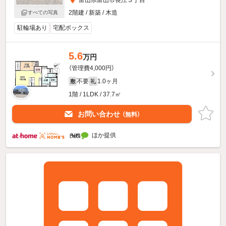
2階建 / 新築 / 木造
すべての写真
駐輪場あり
宅配ボックス
5.6
万円
（管理費4,000円）
不要
1.0ヶ月
敷
礼
1階 / 1LDK / 37.7㎡
お問い合わせ
（無料）
ほか提供