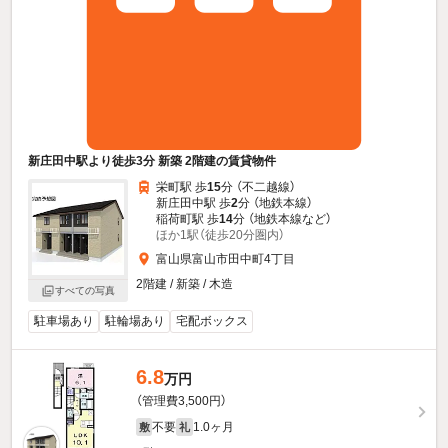
新庄田中駅より徒歩3分 新築 2階建の賃貸物件
栄町駅 歩
15
分 （不二越線）
新庄田中駅 歩
2
分 （地鉄本線）
稲荷町駅 歩
14
分 （地鉄本線
など
）
ほか1駅（徒歩20分圏内）
富山県富山市田中町4丁目
2階建 / 新築 / 木造
すべての写真
駐車場あり
駐輪場あり
宅配ボックス
6.8
万円
（管理費3,500円）
不要
1.0ヶ月
敷
礼