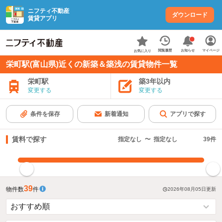
ニフティ不動産
ダウンロード
賃貸アプリ
お知らせ
閲覧履歴
マイページ
お気に入り
栄町駅(富山県)近くの新築＆築浅の賃貸物件一覧
栄町駅
築3年以内
変更する
変更する
条件を保存
新着通知
アプリで探す
賃料で探す
指定なし
〜
指定なし
39
件
指定した賃料で絞り込む
39
物件数
件
2026年08月05日
更新