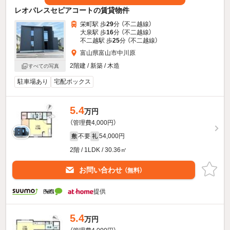
レオパレスセピアコートの賃貸物件
栄町駅 歩
29
分 （不二越線）
大泉駅 歩
16
分 （不二越線）
不二越駅 歩
25
分 （不二越線）
富山県富山市中川原
2階建 / 新築 / 木造
すべての写真
駐車場あり
宅配ボックス
5.4
万円
（管理費4,000円）
不要
54,000円
敷
礼
2階 / 1LDK / 30.36㎡
お問い合わせ
（無料）
提供
5.4
万円