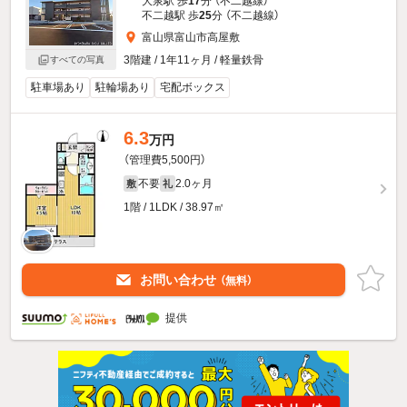
大泉駅 歩
17
分 （不二越線）
不二越駅 歩
25
分 （不二越線）
富山県富山市高屋敷
3階建 / 1年11ヶ月 / 軽量鉄骨
すべての写真
駐車場あり
駐輪場あり
宅配ボックス
6.3
万円
（管理費5,500円）
不要
2.0ヶ月
敷
礼
1階 / 1LDK / 38.97㎡
お問い合わせ
（無料）
提供