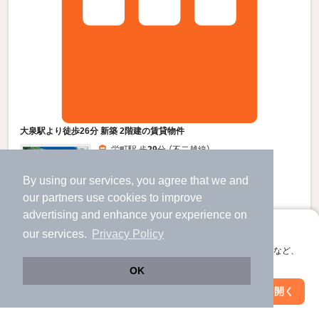
大泉駅より徒歩26分 新築 2階建の賃貸物件
栄町駅 歩
29
分 （不二越線）
大泉駅 歩
16
分 （不二越線）
不二越駅 歩
25
分 （不二越線）
By using our services, you agree that we and
富山県富山市中川原
すべての写真
our
partners
use cookies to improve
2階建 / 新築 / 木造
advertising and enhance your experience on
駐車場あり
宅配ボックス
アプリに切り替えて、サクサクお部屋探し
our services.
Privacy Policy
会員登録なしですぐ使える。マップ検索やお気に入り保存など、
アプリ限定の便利な機能が使えます！
5.2
万円
OK
（管理費4,000円）
Web版で続行
アプリを開く
駅・沿線を変更
絞り込み条件を変更
不要
52,000円
敷
礼