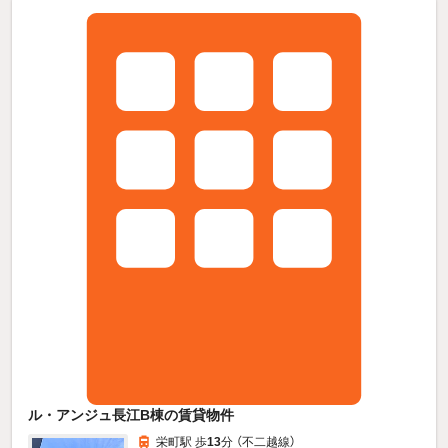
ル・アンジュ長江B棟の賃貸物件
栄町駅 歩
13
分 （不二越線）