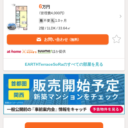
6
万円
（管理費4,000円）
不要
1.0ヶ月
敷
礼
2階 / 1LDK / 33.64㎡
お問い合わせ
（無料）
ほか提供
EARTHTerraceSoRaのすべての部屋を見る