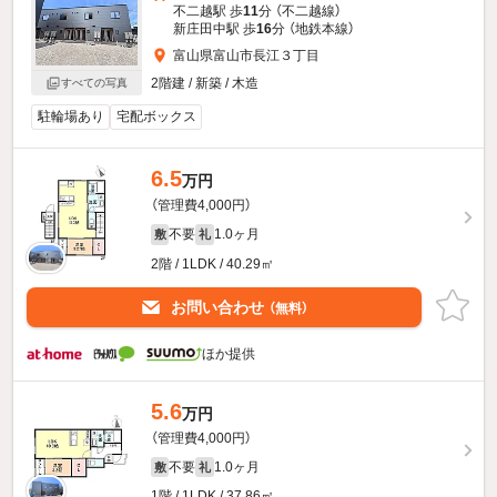
不二越駅 歩
11
分 （不二越線）
新庄田中駅 歩
16
分 （地鉄本線）
富山県富山市長江３丁目
2階建 / 新築 / 木造
すべての写真
駐輪場あり
宅配ボックス
6.5
万円
（管理費4,000円）
不要
1.0ヶ月
敷
礼
2階 / 1LDK / 40.29㎡
お問い合わせ
（無料）
ほか提供
5.6
万円
（管理費4,000円）
不要
1.0ヶ月
敷
礼
1階 / 1LDK / 37.86㎡