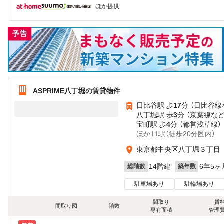
ほか提供
ASPRIME八丁堀の賃貸物件
日比谷駅 歩
17
分 （日比谷線
八丁堀駅 歩
3
分 （京葉線
な
宝町駅 歩
4
分 （都営浅草線）
ほか11駅（徒歩20分圏内）
東京都中央区八丁堀３丁目
14階建
6年5ヶ
総階数
築年数
駐車場あり
駐輪場あり
間取り
賃
間取り図
階数
専有面積
管理