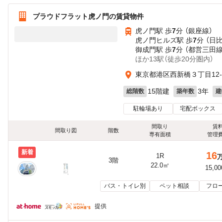
プラウドフラット虎ノ門の賃貸物件
虎ノ門駅 歩
7
分 （銀座線）
虎ノ門ヒルズ駅 歩
7
分 （日
御成門駅 歩
7
分 （都営三田線
ほか13駅（徒歩20分圏内）
東京都港区西新橋３丁目12-
15階建
3年
総階数
築年数
建
駐輪場あり
宅配ボックス
間取り
賃
間取り図
階数
専有面積
管理
新着
16
1R
3階
22.0㎡
15,0
バス・トイレ別
ペット相談
フロ
提供