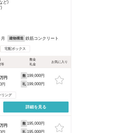
など
）
ど
）
ヶ月
鉄筋コンクリート
建物構造
宅配ボックス
料
敷金
お気に入り
費等
礼金
199,000円
敷
万円
199,000円
00円
礼
ーリング
詳細を見る
195,000円
敷
万円
195,000円
00円
礼