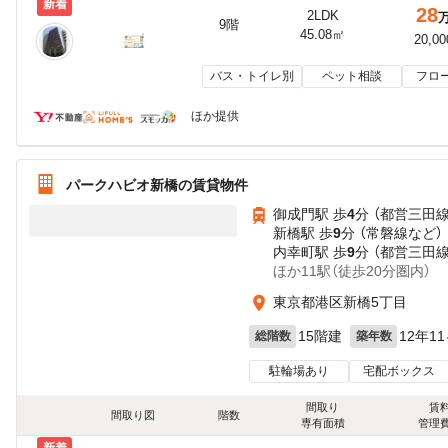
新着
28
2LDK
9階
45.08㎡
20,0
バス・トイレ別
ペット相談
フロ
ほか提供
パークハビオ新橋の賃貸物件
御成門駅 歩
4
分 （都営三田線
新橋駅 歩
9
分 （常磐線
など
）
内幸町駅 歩
9
分 （都営三田線
ほか11駅（徒歩20分圏内）
東京都港区新橋5丁目
15階建
12年1
総階数
築年数
駐輪場あり
宅配ボックス
間取り
賃
間取り図
階数
専有面積
管理
新着