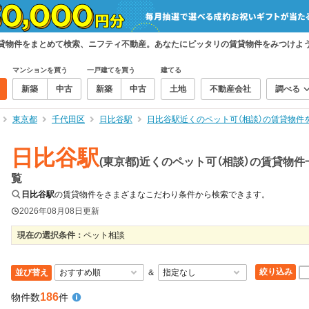
の賃貸物件をまとめて検索、ニフティ不動産。あなたにピッタリの賃貸物件をみつけよ
マンションを買う
一戸建てを買う
建てる
新築
中古
新築
中古
土地
不動産会社
調べる
東京都
千代田区
日比谷駅
日比谷駅近くのペット可（相談）の賃貸物件
日比谷駅
(東京都)近くのペット可（相談）の賃貸物件
覧
日比谷駅
の賃貸物件をさまざまなこだわり条件から検索できます。
2026年08月08日
更新
現在の選択条件：
ペット相談
絞り込み
並び替え
＆
186
物件数
件