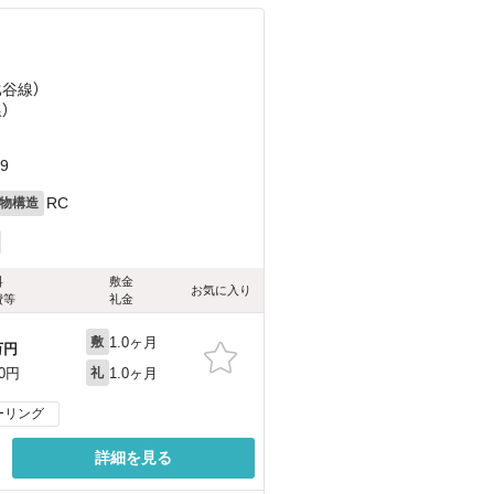
比谷線）
）
9
RC
物構造
料
敷金
お気に入り
費等
礼金
1.0ヶ月
敷
万円
1.0ヶ月
00円
礼
ーリング
詳細を見る