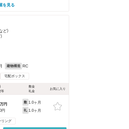
屋を見る
など
）
ど
）
月
RC
建物構造
宅配ボックス
料
敷金
お気に入り
費等
礼金
1.0ヶ月
敷
万円
1.0ヶ月
00円
礼
ーリング