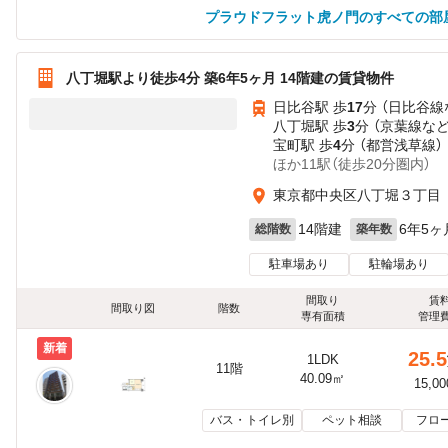
プラウドフラット虎ノ門のすべての部
八丁堀駅より徒歩4分 築6年5ヶ月 14階建の賃貸物件
日比谷駅 歩
17
分 （日比谷線
八丁堀駅 歩
3
分 （京葉線
な
宝町駅 歩
4
分 （都営浅草線）
ほか11駅（徒歩20分圏内）
東京都中央区八丁堀３丁目
14階建
6年5ヶ
総階数
築年数
駐車場あり
駐輪場あり
間取り
賃
間取り図
階数
専有面積
管理
新着
25.5
1LDK
11階
40.09㎡
15,0
バス・トイレ別
ペット相談
フロ