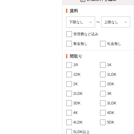
賃料
〜
管理費など込み
敷金無し
礼金無し
間取り
1R
1K
1DK
1LDK
2K
2DK
2LDK
3K
3DK
3LDK
4K
4DK
4LDK
5DK
5LDK以上