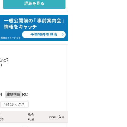
詳細を見る
など
）
ど
）
月
RC
建物構造
宅配ボックス
料
敷金
お気に入り
費等
礼金