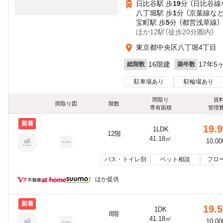
日比谷駅 歩
19
分 （日比谷線
八丁堀駅 歩
1
分 （京葉線
な
宝町駅 歩
5
分 （都営浅草線）
ほか12駅（徒歩20分圏内）
東京都中央区八丁堀4丁目
16階建
17年5
総階数
築年数
駐車場あり
駐輪場あり
間取り
賃
間取り図
階数
専有面積
管理
新着
19.9
1LDK
12階
41.18㎡
10,0
バス・トイレ別
ペット相談
フロ
ほか提供
新着
19.5
1DK
8階
41.18㎡
10,0