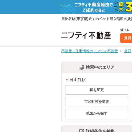
日比谷駅(東京都)近くのペット可（相談）
借りる
賃貸
不動産・住宅情報のニフティ不動産
賃貸
検索中のエリア
日比谷駅
駅を変更
市区町村を変更
地図から探す
詳細条件を編集