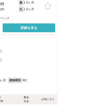
1.0ヶ月
敷
万円
1.0ヶ月
00円
礼
ーリング
詳細を見る
）
）
1ヶ月
RC
建物構造
料
敷金
お気に入り
費等
礼金