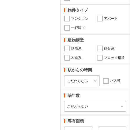
物件タイプ
マンション
アパート
一戸建て
建物構造
鉄筋系
鉄骨系
木造系
ブロック構造
駅からの時間
バス可
築年数
専有面積