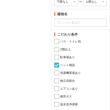
〜
建物名
こだわり条件
バス・トイレ別
2階以上
駐車場あり
ペット相談
洗濯機置場あり
独立洗面台
エアコンあり
都市ガス
温水洗浄便座