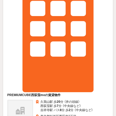
PREMIUMCUBE西荻窪moの賃貸物件
久我山駅 歩
20
分 （井の頭線）
西荻窪駅 歩
7
分 （中央線
など
）
吉祥寺駅 バス
8
分 歩
2
分 （中央線
など
）