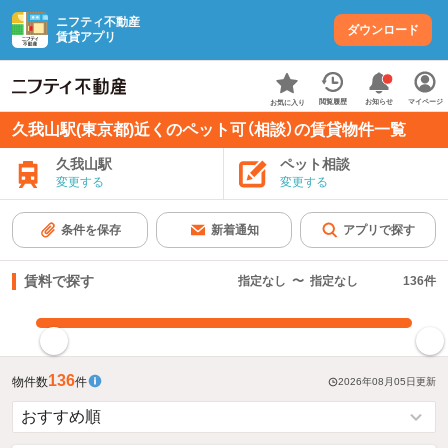
ニフティ不動産
ダウンロード
賃貸アプリ
お知らせ
閲覧履歴
マイページ
お気に入り
久我山駅(東京都)近くのペット可（相談）の賃貸物件一覧
久我山駅
ペット相談
変更する
変更する
条件を保存
新着通知
アプリで探す
賃料で探す
指定なし
〜
指定なし
136
件
指定した賃料で絞り込む
136
物件数
件
2026年08月05日
更新