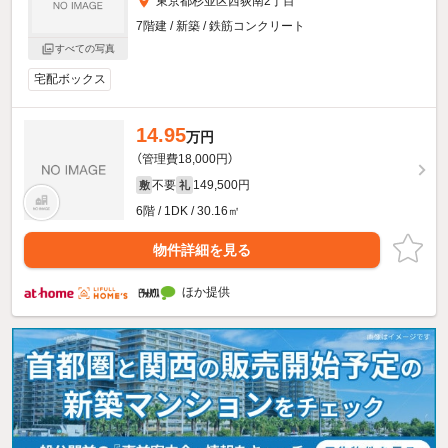
東京都杉並区西荻南2丁目
7階建 / 新築 / 鉄筋コンクリート
すべての写真
宅配ボックス
14.95
万円
（管理費18,000円）
不要
149,500円
敷
礼
6階 / 1DK / 30.16㎡
物件詳細を見る
ほか提供