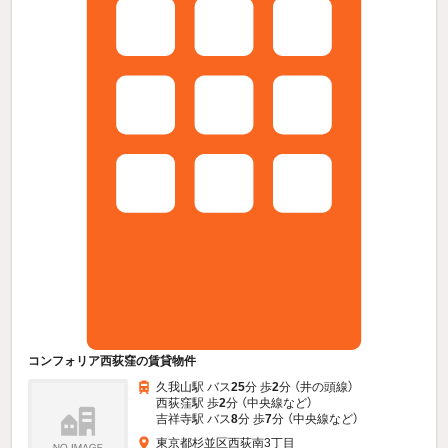
コンフォリア西荻窪の賃貸物件
久我山駅 バス
25
分 歩
2
分 （井の頭線）
西荻窪駅 歩
2
分 （中央線
など
）
吉祥寺駅 バス
8
分 歩
7
分 （中央線
など
）
東京都杉並区西荻南3丁目