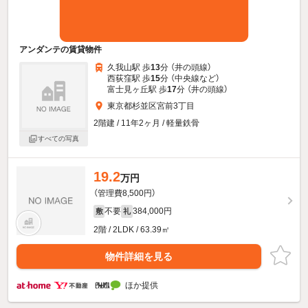
アンダンテの賃貸物件
久我山駅 歩
13
分 （井の頭線）
西荻窪駅 歩
15
分 （中央線
など
）
富士見ヶ丘駅 歩
17
分 （井の頭線）
東京都杉並区宮前3丁目
2階建 / 11年2ヶ月 / 軽量鉄骨
すべての写真
19.2
万円
（管理費8,500円）
不要
384,000円
敷
礼
2階 / 2LDK / 63.39㎡
物件詳細を見る
ほか提供