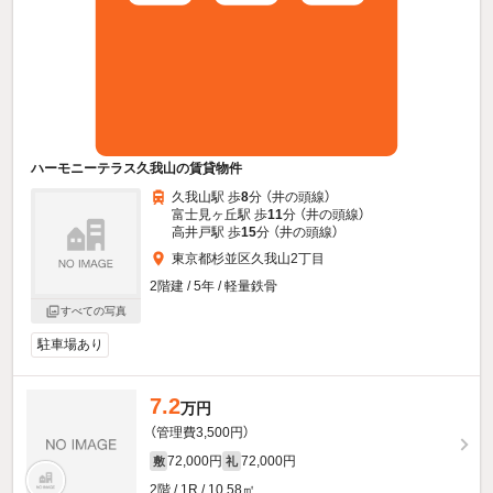
ハーモニーテラス久我山の賃貸物件
久我山駅 歩
8
分 （井の頭線）
富士見ヶ丘駅 歩
11
分 （井の頭線）
高井戸駅 歩
15
分 （井の頭線）
東京都杉並区久我山2丁目
2階建 / 5年 / 軽量鉄骨
すべての写真
駐車場あり
7.2
万円
（管理費3,500円）
72,000円
72,000円
敷
礼
2階 / 1R / 10.58㎡