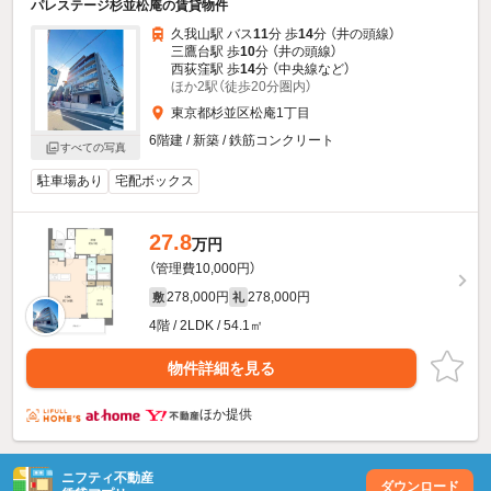
パレステージ杉並松庵の賃貸物件
久我山駅 バス
11
分 歩
14
分 （井の頭線）
三鷹台駅 歩
10
分 （井の頭線）
西荻窪駅 歩
14
分 （中央線
など
）
ほか2駅（徒歩20分圏内）
東京都杉並区松庵1丁目
6階建 / 新築 / 鉄筋コンクリート
すべての写真
駐車場あり
宅配ボックス
27.8
万円
（管理費10,000円）
278,000円
278,000円
敷
礼
4階 / 2LDK / 54.1㎡
物件詳細を見る
ほか提供
ニフティ不動産
ダウンロード