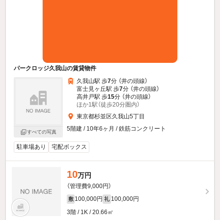
パークロッジ久我山の賃貸物件
久我山駅 歩
7
分 （井の頭線）
富士見ヶ丘駅 歩
7
分 （井の頭線）
高井戸駅 歩
15
分 （井の頭線）
ほか1駅（徒歩20分圏内）
東京都杉並区久我山5丁目
5階建 / 10年6ヶ月 / 鉄筋コンクリート
すべての写真
駐車場あり
宅配ボックス
10
万円
（管理費9,000円）
100,000円
100,000円
敷
礼
3階 / 1K / 20.66㎡