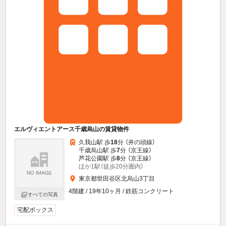
エルヴィエントアース千歳烏山の賃貸物件
久我山駅 歩
18
分 （井の頭線）
千歳烏山駅 歩
7
分 （京王線）
芦花公園駅 歩
8
分 （京王線）
ほか1駅（徒歩20分圏内）
東京都世田谷区北烏山3丁目
4階建 / 19年10ヶ月 / 鉄筋コンクリート
すべての写真
宅配ボックス