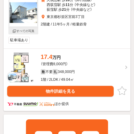
西荻窪駅 歩
11
分 （中央線
など
）
荻窪駅 歩
21
分 （中央線
など
）
東京都杉並区宮前3丁目
2階建 / 11年5ヶ月 / 軽量鉄骨
すべての写真
駐車場あり
17.4
万円
（管理費8,000円）
不要
348,000円
敷
礼
1階 / 2LDK / 49.04㎡
物件詳細を見る
ほか提供