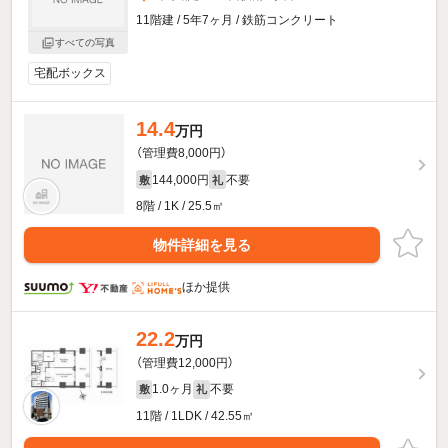
11階建 / 5年7ヶ月 / 鉄筋コンクリート
すべての写真
宅配ボックス
14.4
万円
（管理費8,000円）
144,000円
不要
敷
礼
8階 / 1K / 25.5㎡
物件詳細を見る
ほか提供
22.2
万円
（管理費12,000円）
1.0ヶ月
不要
敷
礼
11階 / 1LDK / 42.55㎡