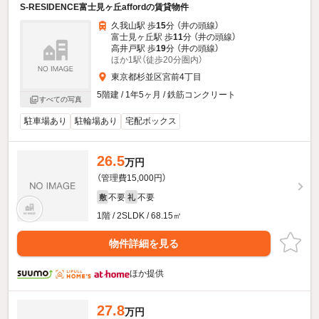
S-RESIDENCE富士見ヶ丘affordの賃貸物件
久我山駅 歩
15
分 （井の頭線）
富士見ヶ丘駅 歩
11
分 （井の頭線）
高井戸駅 歩
19
分 （井の頭線）
ほか1駅（徒歩20分圏内）
東京都杉並区宮前4丁目
5階建 / 1年5ヶ月 / 鉄筋コンクリート
すべての写真
駐車場あり
駐輪場あり
宅配ボックス
26.5
万円
（管理費15,000円）
不要
不要
敷
礼
1階 / 2SLDK / 68.15㎡
物件詳細を見る
ほか提供
27.8
万円