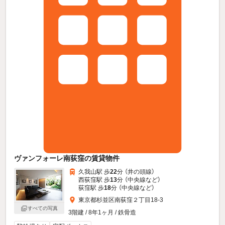
ヴァンフォーレ南荻窪の賃貸物件
久我山駅 歩
22
分 （井の頭線）
西荻窪駅 歩
13
分 （中央線
など
）
荻窪駅 歩
18
分 （中央線
など
）
東京都杉並区南荻窪２丁目18-3
すべての写真
3階建 / 8年1ヶ月 / 鉄骨造