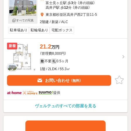
富士見ヶ丘駅 歩
3
分 （井の頭線）
高井戸駅 歩
12
分 （井の頭線）
東京都杉並区高井戸西2丁目11-5
すべての写真
2階建 / 新築 / ALC
駐車場あり
駐輪場あり
宅配ボックス
21.2
新着
万円
（管理費8,000円）
不要
0.5ヶ月
敷
礼
1階 / 2LDK / 55.3㎡
お問い合わせ
（無料）
提供
ヴェルテュのすべての部屋を見る