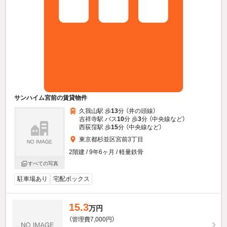
サンハイム宮前の賃貸物件
久我山駅 歩
13
分 （井の頭線）
吉祥寺駅 バス
10
分 歩
3
分 （中央線
など
）
西荻窪駅 歩
15
分 （中央線
など
）
東京都杉並区宮前3丁目
2階建 / 9年6ヶ月 / 軽量鉄骨
すべての写真
駐車場あり
宅配ボックス
15.3
万円
（管理費7,000円）