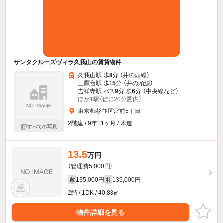
サンタクルーズヴィラ久我山の賃貸物件
久我山駅 歩
8
分 （井の頭線）
三鷹台駅 歩
15
分 （井の頭線）
吉祥寺駅 バス
9
分 歩
6
分 （中央線
など
）
ほか1駅（徒歩20分圏内）
東京都杉並区宮前5丁目
2階建 / 9年11ヶ月 / 木造
すべての写真
13.5
万円
（管理費5,000円）
135,000円
135,000円
敷
礼
2階 / 1DK / 40.88㎡
物件詳細を見る