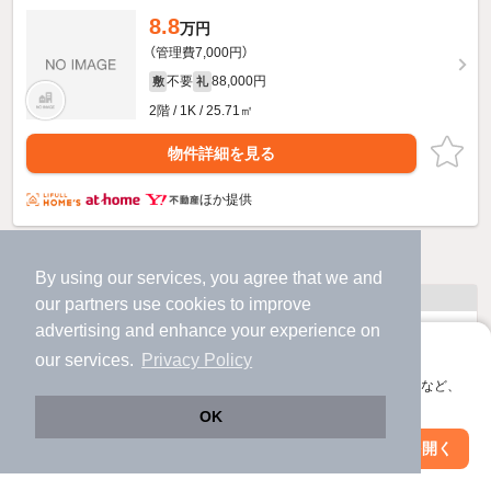
8.8
万円
（管理費7,000円）
不要
88,000円
敷
礼
2階 / 1K / 25.71㎡
物件詳細を見る
ほか提供
他の人はこんな条件で絞り込んでいます！
By using our services, you agree that we and
人気のこだわり条件
our
partners
use cookies to improve
advertising and enhance your experience on
バス・トイレ別
2階以上
アプリに切り替えて、サクサクお部屋探し
our services.
Privacy Policy
会員登録なしですぐ使える。マップ検索やお気に入り保存など、
駐車場あり
ペット相談
アプリ限定の便利な機能が使えます！
OK
洗濯機置場あり
独立洗面台
Web版で続行
アプリを開く
駅・沿線を変更
絞り込み条件を変更