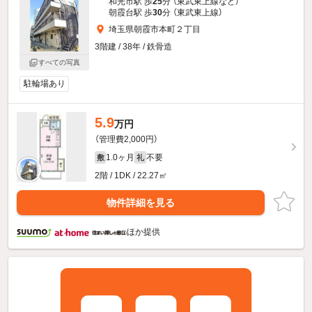
和光市駅 歩
25
分 （東武東上線
など
）
朝霞台駅 歩
30
分 （東武東上線）
埼玉県朝霞市本町２丁目
3階建 / 38年 / 鉄骨造
すべての写真
駐輪場あり
5.9
万円
（管理費2,000円）
1.0ヶ月
不要
敷
礼
2階 / 1DK / 22.27㎡
物件詳細を見る
ほか提供