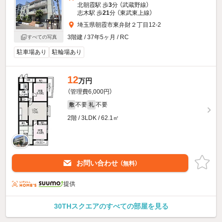
北朝霞駅 歩
3
分 （武蔵野線）
志木駅 歩
21
分 （東武東上線）
埼玉県朝霞市東弁財２丁目12-2
3階建 / 37年5ヶ月 / RC
すべての写真
駐車場あり
駐輪場あり
12
万円
（管理費6,000円）
不要
不要
敷
礼
2階 / 3LDK / 62.1㎡
お問い合わせ
（無料）
提供
30THスクエアのすべての部屋を見る