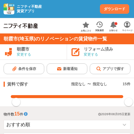
ニフティ不動産
ダウンロード
賃貸アプリ
お知らせ
閲覧履歴
マイページ
お気に入り
朝霞市(埼玉県)のリノベーションの賃貸物件一覧
朝霞市
リフォーム済み
変更する
変更する
条件を保存
新着通知
アプリで探す
賃料で探す
指定なし
〜
指定なし
15
件
指定した賃料で絞り込む
15
物件数
件
2026年08月05日
更新