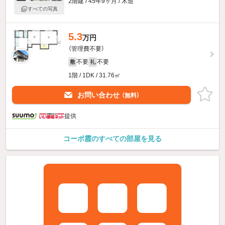
2階建 / 45年9ヶ月 / 木造
すべての写真
5.3
万円
（管理費不要）
不要
不要
敷
礼
1階 / 1DK / 31.76㎡
お問い合わせ
（無料）
提供
コーポ霞のすべての部屋を見る