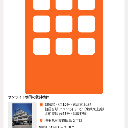
サンライト朝田の賃貸物件
朝霞駅 バス
10
分 （東武東上線）
朝霞台駅 バス
11
分 歩
3
分 （東武東上線）
北朝霞駅 歩
27
分 （武蔵野線）
埼玉県朝霞市田島２丁目
5階建 / 41年8ヶ月 / RC