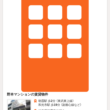
野本マンションの賃貸物件
朝霞駅 歩
2
分 （東武東上線）
和光市駅 歩
19
分 （副都心線
など
）