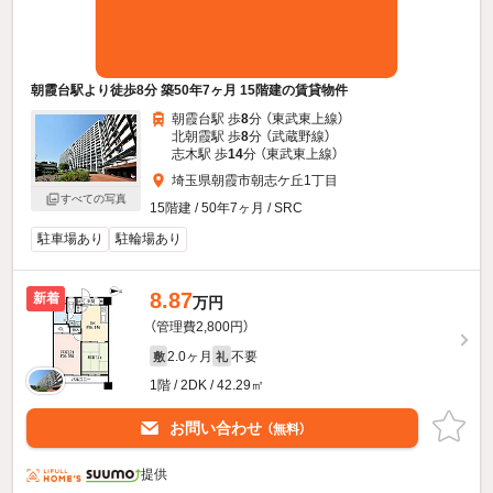
朝霞台駅より徒歩8分 築50年7ヶ月 15階建の賃貸物件
朝霞台駅 歩
8
分 （東武東上線）
北朝霞駅 歩
8
分 （武蔵野線）
志木駅 歩
14
分 （東武東上線）
埼玉県朝霞市朝志ケ丘1丁目
すべての写真
15階建 / 50年7ヶ月 / SRC
駐車場あり
駐輪場あり
8.87
新着
万円
（管理費2,800円）
2.0ヶ月
不要
敷
礼
1階 / 2DK / 42.29㎡
お問い合わせ
（無料）
提供