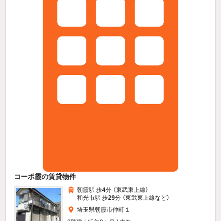
コーポ霞の賃貸物件
朝霞駅 歩
4
分 （東武東上線）
和光市駅 歩
29
分 （東武東上線
など
）
埼玉県朝霞市仲町１