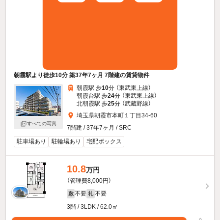
朝霞駅より徒歩10分 築37年7ヶ月 7階建の賃貸物件
朝霞駅 歩
10
分 （東武東上線）
朝霞台駅 歩
24
分 （東武東上線）
北朝霞駅 歩
25
分 （武蔵野線）
埼玉県朝霞市本町１丁目34-60
すべての写真
7階建 / 37年7ヶ月 / SRC
駐車場あり
駐輪場あり
宅配ボックス
10.8
万円
（管理費8,000円）
不要
不要
敷
礼
3階 / 3LDK / 62.0㎡