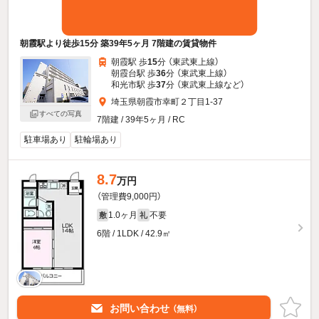
朝霞駅より徒歩15分 築39年5ヶ月 7階建の賃貸物件
朝霞駅 歩
15
分 （東武東上線）
朝霞台駅 歩
36
分 （東武東上線）
和光市駅 歩
37
分 （東武東上線
など
）
埼玉県朝霞市幸町２丁目1-37
すべての写真
7階建 / 39年5ヶ月 / RC
駐車場あり
駐輪場あり
8.7
万円
（管理費9,000円）
1.0ヶ月
不要
敷
礼
6階 / 1LDK / 42.9㎡
お問い合わせ
（無料）