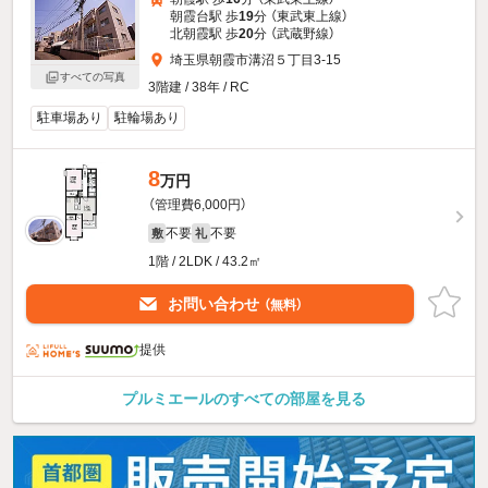
朝霞台駅 歩
19
分 （東武東上線）
北朝霞駅 歩
20
分 （武蔵野線）
埼玉県朝霞市溝沼５丁目3-15
すべての写真
3階建 / 38年 / RC
駐車場あり
駐輪場あり
8
万円
（管理費6,000円）
不要
不要
敷
礼
1階 / 2LDK / 43.2㎡
お問い合わせ
（無料）
提供
プルミエールのすべての部屋を見る