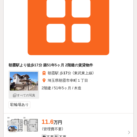
朝霞駅より徒歩17分 築51年5ヶ月 2階建の賃貸物件
朝霞駅 歩
17
分 （東武東上線）
埼玉県朝霞市幸町１丁目
2階建 / 51年5ヶ月 / 木造
すべての写真
駐輪場あり
11.6
万円
（管理費不要）