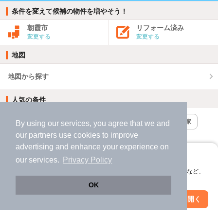
条件を変えて候補の物件を増やそう！
朝霞市
リフォーム済み
変更する
変更する
地図
地図から探す
人気の条件
朝霞市 x ペット可（相談）
朝霞市 x 借家・賃貸一戸建て・一軒家
By using our services, you agree that we and
our
partners
use cookies to improve
朝霞市 x ファミリー向け
朝霞市 x 一人暮らし向け
advertising and enhance your experience on
アプリに切り替えて、サクサクお部屋探し
our services.
Privacy Policy
朝霞市 x 新築＆築浅
朝霞市 x 家賃4万円以下
朝霞市 x 2LDK
会員登録なしですぐ使える。マップ検索やお気に入り保存など、
朝霞市 x デザイナーズ
朝霞市 x 3LDK
朝霞市 x 1LDK
アプリ限定の便利な機能が使えます！
OK
Web版で続行
アプリを開く
朝霞市 x 都市ガス使用可
市区町村を変更
絞り込み条件を変更