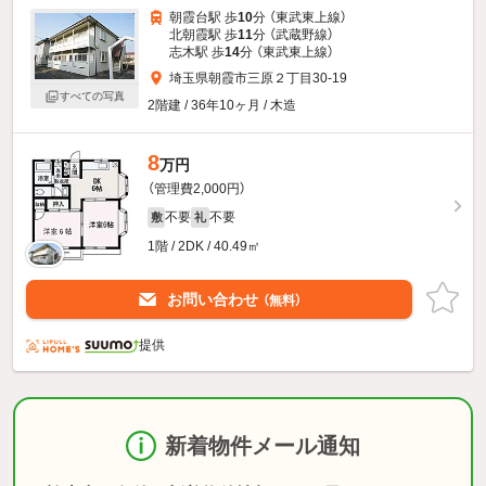
朝霞台駅 歩
10
分 （東武東上線）
北朝霞駅 歩
11
分 （武蔵野線）
志木駅 歩
14
分 （東武東上線）
埼玉県朝霞市三原２丁目30-19
すべての写真
2階建 / 36年10ヶ月 / 木造
8
万円
（管理費2,000円）
不要
不要
敷
礼
1階 / 2DK / 40.49㎡
お問い合わせ
（無料）
提供
新着物件メール通知