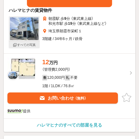
ハレマヒナの賃貸物件
朝霞駅 歩
9
分 （東武東上線）
和光市駅 歩
19
分 （東武東上線
など
）
埼玉県朝霞市栄町１
3階建 / 34年6ヶ月 / 鉄骨
すべての写真
12
万円
（管理費2,000円）
120,000円
不要
敷
礼
1階 / 1LDK / 76.8㎡
お問い合わせ
（無料）
提供
ハレマヒナのすべての部屋を見る