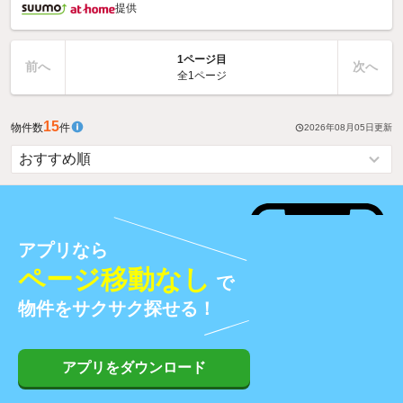
提供
1ページ目
前へ
次へ
全1ページ
15
物件数
件
2026年08月05日
更新
アプリなら
ページ移動なし
で
物件をサクサク探せる！
アプリをダウンロード