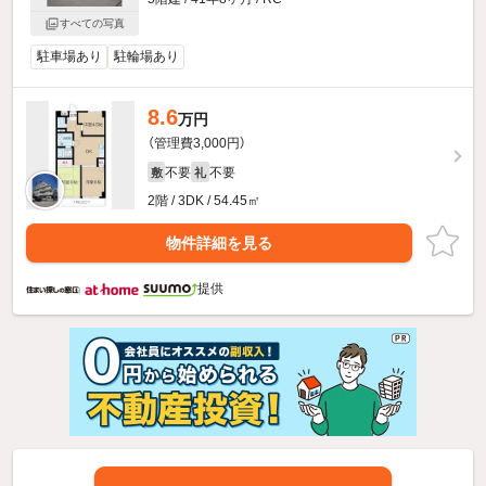
すべての写真
駐車場あり
駐輪場あり
8.6
万円
（管理費3,000円）
不要
不要
敷
礼
2階 / 3DK / 54.45㎡
物件詳細を見る
提供