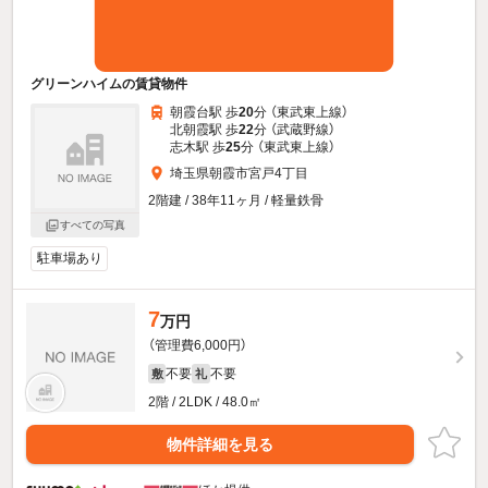
グリーンハイムの賃貸物件
朝霞台駅 歩
20
分 （東武東上線）
北朝霞駅 歩
22
分 （武蔵野線）
志木駅 歩
25
分 （東武東上線）
埼玉県朝霞市宮戸4丁目
2階建 / 38年11ヶ月 / 軽量鉄骨
すべての写真
駐車場あり
7
万円
（管理費6,000円）
不要
不要
敷
礼
2階 / 2LDK / 48.0㎡
物件詳細を見る