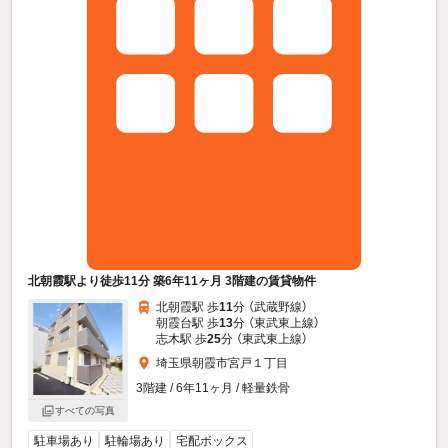
北朝霞駅より徒歩11分 築6年11ヶ月 3階建の賃貸物件
北朝霞駅 歩
11
分 （武蔵野線）
朝霞台駅 歩
13
分 （東武東上線）
志木駅 歩
25
分 （東武東上線）
埼玉県朝霞市宮戸１丁目
3階建 / 6年11ヶ月 / 軽量鉄骨
すべての写真
駐車場あり
駐輪場あり
宅配ボックス