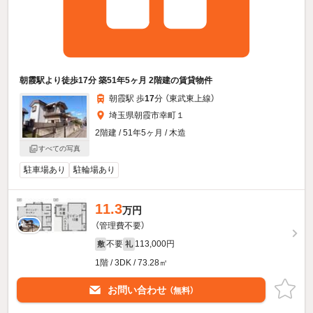
朝霞駅より徒歩17分 築51年5ヶ月 2階建の賃貸物件
朝霞駅 歩
17
分 （東武東上線）
埼玉県朝霞市幸町１
2階建 / 51年5ヶ月 / 木造
すべての写真
駐車場あり
駐輪場あり
11.3
万円
（管理費不要）
不要
113,000円
敷
礼
1階 / 3DK / 73.28㎡
お問い合わせ
（無料）