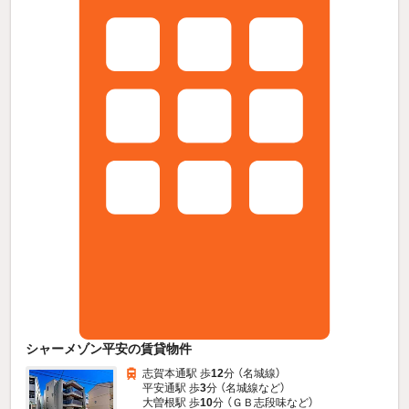
シャーメゾン平安の賃貸物件
志賀本通駅 歩
12
分 （名城線）
平安通駅 歩
3
分 （名城線
など
）
大曽根駅 歩
10
分 （ＧＢ志段味
など
）