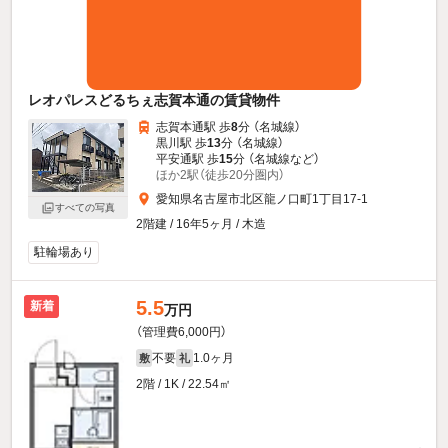
レオパレスどるちぇ志賀本通の賃貸物件
志賀本通駅 歩
8
分 （名城線）
黒川駅 歩
13
分 （名城線）
平安通駅 歩
15
分 （名城線
など
）
ほか2駅（徒歩20分圏内）
愛知県名古屋市北区龍ノ口町1丁目17-1
すべての写真
2階建 / 16年5ヶ月 / 木造
駐輪場あり
5.5
新着
万円
（管理費6,000円）
不要
1.0ヶ月
敷
礼
2階 / 1K / 22.54㎡