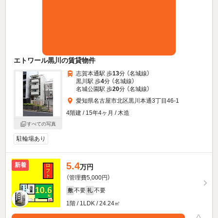
エトワール黒川の賃貸物件
志賀本通駅 歩
13
分 （名城線）
黒川駅 歩
4
分 （名城線）
名城公園駅 歩
20
分 （名城線）
愛知県名古屋市北区黒川本通3丁目46-1
4階建 / 15年4ヶ月 / 木造
すべての写真
駐輪場あり
5.4
新着
万円
（管理費5,000円）
不要
不要
敷
礼
1階 / 1LDK / 24.24㎡