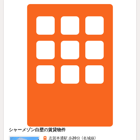
シャーメゾン白壁の賃貸物件
志賀本通駅 歩
20
分 （名城線）