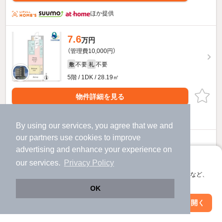
ほか提供
7.6
万円
（管理費10,000円）
不要
不要
敷
礼
5階 / 1DK / 28.19㎡
物件詳細を見る
ほか提供
By using our services, you agree that we and
our
partners
use cookies to improve
7.9
万円
advertising and enhance your experience on
（管理費7,000円）
アプリに切り替えて、サクサクお部屋探し
our services.
Privacy Policy
不要
不要
敷
礼
会員登録なしですぐ使える。マップ検索やお気に入り保存など、
6階 / 1DK / 28.19㎡
アプリ限定の便利な機能が使えます！
OK
お問い合わせ
（無料）
Web版で続行
アプリを開く
駅・沿線を変更
絞り込み条件を変更
提供