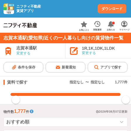
ニフティ不動産
ダウンロード
賃貸アプリ
お知らせ
閲覧履歴
マイページ
お気に入り
志賀本通駅(愛知県)近くの一人暮らし向けの賃貸物件一覧
志賀本通駅
1R,1K,1DK,1LDK
変更する
変更する
条件を保存
新着通知
アプリで探す
賃料で探す
指定なし
〜
指定なし
1,777
件
指定した賃料で絞り込む
1,777
物件数
件
2026年08月07日
更新