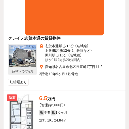
クレイノ志賀本通の賃貸物件
志賀本通駅 歩
13
分 （名城線）
上飯田駅 歩
13
分 （小牧線
など
）
黒川駅 歩
16
分 （名城線）
ほか1駅（徒歩20分圏内）
愛知県名古屋市北区長喜町4丁目11-2
すべての写真
3階建 / 9年9ヶ月 / 鉄骨造
駐輪場あり
6.5
新着
万円
（管理費6,000円）
不要
1.0ヶ月
敷
礼
2階 / 1K / 24.84㎡