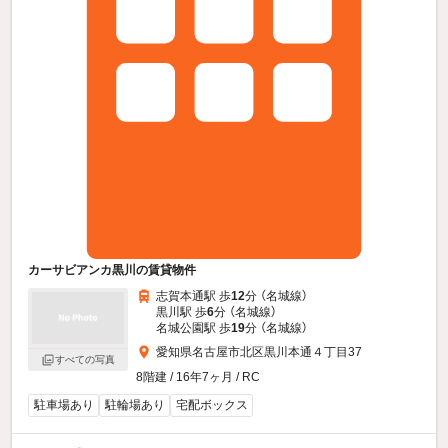
カーサビアンカ黒川の賃貸物件
志賀本通駅 歩
12
分 （名城線）
黒川駅 歩
6
分 （名城線）
名城公園駅 歩
19
分 （名城線）
愛知県名古屋市北区黒川本通４丁目37
すべての写真
8階建 / 16年7ヶ月 / RC
駐車場あり
駐輪場あり
宅配ボックス