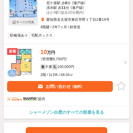
尼ケ坂駅 歩
8
分 （瀬戸線）
清水駅 歩
11
分 （瀬戸線）
ほか3駅（徒歩20分圏内）
愛知県名古屋市東区芳野１丁目2番19号
すべての写真
4階建 / 2年7ヶ月 / 鉄骨造
駐輪場あり
宅配ボックス
10
新着
万円
（管理費8,700円）
不要
100,000円
敷
礼
2階 / 1LDK / 48.04㎡
お問い合わせ
（無料）
提供
シャーメゾン白壁のすべての部屋を見る