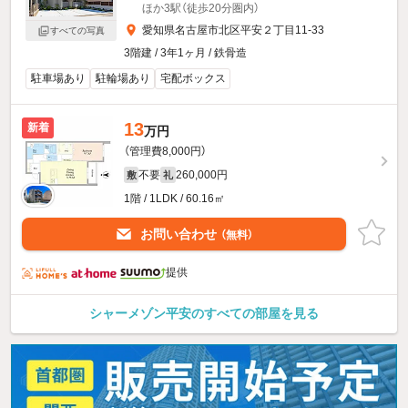
ほか3駅（徒歩20分圏内）
愛知県名古屋市北区平安２丁目11-33
すべての写真
3階建 / 3年1ヶ月 / 鉄骨造
駐車場あり
駐輪場あり
宅配ボックス
13
新着
万円
（管理費8,000円）
不要
260,000円
敷
礼
1階 / 1LDK / 60.16㎡
お問い合わせ
（無料）
提供
シャーメゾン平安のすべての部屋を見る