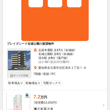
プレイズシード名城公園の賃貸物件
志賀本通駅 歩
17
分 （名城線）
名城公園駅 歩
5
分 （名城線）
清水駅 歩
9
分 （瀬戸線）
ほか4駅（徒歩20分圏内）
愛知県名古屋市北区清水３丁目７-８
7階建 / 新築 / RC
すべての写真
駐車場あり
駐輪場あり
宅配ボックス
7.2
万円
（管理費10,000円）
不要
不要
敷
礼