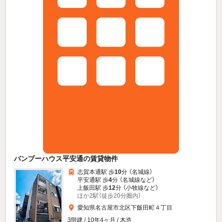
バンブーハウス平安通の賃貸物件
志賀本通駅 歩
10
分 （名城線）
平安通駅 歩
4
分 （名城線
など
）
上飯田駅 歩
12
分 （小牧線
など
）
ほか2駅（徒歩20分圏内）
愛知県名古屋市北区下飯田町４丁目
3階建 / 10年4ヶ月 / 木造