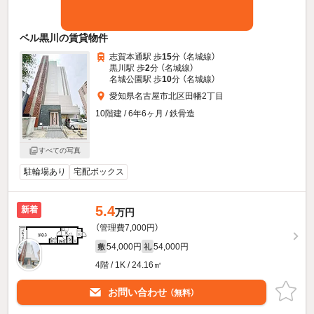
ベル黒川の賃貸物件
志賀本通駅 歩
15
分 （名城線）
黒川駅 歩
2
分 （名城線）
名城公園駅 歩
10
分 （名城線）
愛知県名古屋市北区田幡2丁目
10階建 / 6年6ヶ月 / 鉄骨造
すべての写真
駐輪場あり
宅配ボックス
5.4
新着
万円
（管理費7,000円）
54,000円
54,000円
敷
礼
4階 / 1K / 24.16㎡
お問い合わせ
（無料）