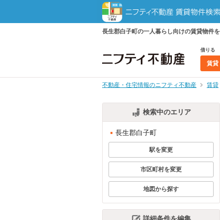
長生郡白子町の一人暮らし向けの賃貸物件を
借りる
賃貸
不動産・住宅情報のニフティ不動産
賃貸
検索中のエリア
長生郡白子町
駅を変更
市区町村を変更
地図から探す
詳細条件を編集