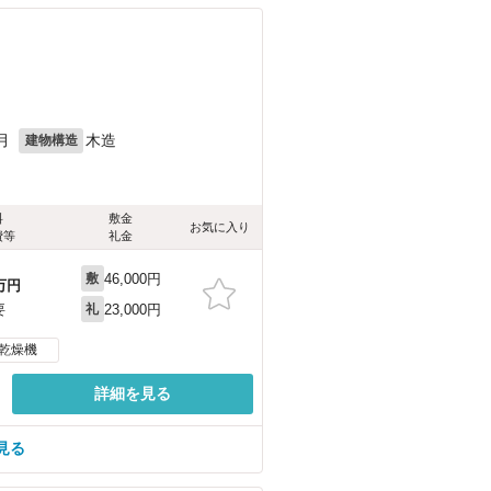
月
木造
建物構造
料
敷金
お気に入り
費等
礼金
46,000円
敷
万円
23,000円
要
礼
乾燥機
詳細を見る
見る