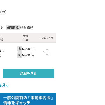
房線）
ヶ月
鉄骨鉄筋
建物構造
料
敷金
お気に入り
費等
礼金
55,000円
敷
万円
55,000円
要
礼
詳細を見る
を見る