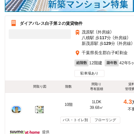
ダイアパレス白子第２の賃貸物件
茂原駅 （外房線）
八積駅 歩
117
分 （外房線）
新茂原駅 歩
129
分 （外房線）
千葉県長生郡白子町剃金
12階建
42年5
総階数
築年数
駐車場あり
間取り
賃
間取り図
階数
専有面積
管理
4.3
1LDK
10階
39.68㎡
不
バス・トイレ別
フローリング
提供