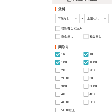
賃料
〜
管理費など込み
敷金無し
礼金無し
間取り
1R
1K
1DK
1LDK
2K
2DK
2LDK
3K
3DK
3LDK
4K
4DK
4LDK
5DK
5LDK以上