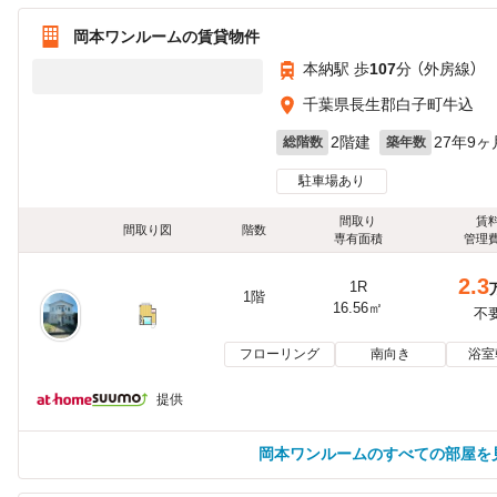
岡本ワンルームの賃貸物件
本納駅 歩
107
分 （外房線）
千葉県長生郡白子町牛込
2階建
27年9ヶ
総階数
築年数
駐車場あり
間取り
賃
間取り図
階数
専有面積
管理
2.3
1R
1階
16.56㎡
不
フローリング
南向き
浴室
提供
岡本ワンルームのすべての部屋を