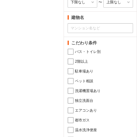
〜
建物名
こだわり条件
バス・トイレ別
2階以上
駐車場あり
ペット相談
洗濯機置場あり
独立洗面台
エアコンあり
都市ガス
温水洗浄便座