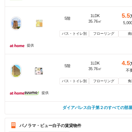
5.5
1LDK
5階
35.76㎡
5,00
バス・トイレ別
フローリング
南
提供
4.5
1LDK
5階
35.76㎡
不
バス・トイレ別
フローリング
角
提供
ダイアパレス白子第２のすべての部
パノラマ・ビュー白子の賃貸物件