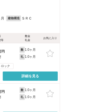
ヶ月
ＳＲＣ
建物構造
料
敷金
お気に入り
費等
礼金
1.0ヶ月
敷
万円
1.0ヶ月
要
礼
トロック
詳細を見る
1.0ヶ月
敷
万円
1.0ヶ月
要
礼