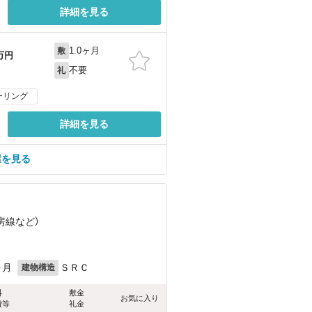
詳細を見る
1.0ヶ月
敷
万円
不要
礼
ーリング
詳細を見る
屋を見る
房線
など
）
ヶ月
ＳＲＣ
建物構造
料
敷金
お気に入り
費等
礼金