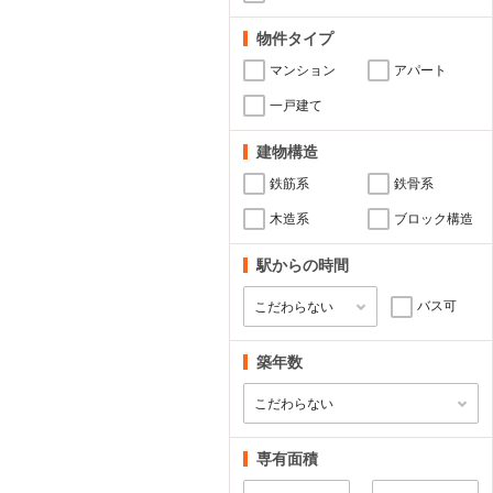
物件タイプ
マンション
アパート
一戸建て
建物構造
鉄筋系
鉄骨系
木造系
ブロック構造
駅からの時間
バス可
築年数
専有面積