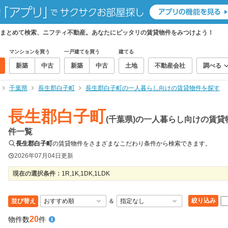
まとめて検索、ニフティ不動産。あなたにピッタリの賃貸物件をみつけよう！
マンションを買う
一戸建てを買う
建てる
新築
中古
新築
中古
土地
不動産会社
調べる
千葉県
長生郡白子町
長生郡白子町の一人暮らし向けの賃貸物件を探す
長生郡白子町
(千葉県)の一人暮らし向けの賃貸
件一覧
長生郡白子町
の賃貸物件をさまざまなこだわり条件から検索できます。
2026年07月04日
更新
現在の選択条件：
1R,1K,1DK,1LDK
絞り込み
並び替え
＆
20
物件数
件