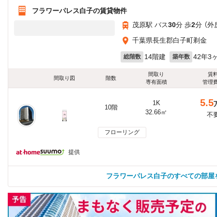
フラワーパレス白子の賃貸物件
茂原駅 バス
30
分 歩
2
分 （外
千葉県長生郡白子町剃金
14階建
42年3
総階数
築年数
間取り
賃
間取り図
階数
専有面積
管理
5.5
1K
10階
32.66㎡
不
フローリング
提供
フラワーパレス白子のすべての部屋