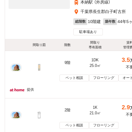
本納駅 （外房線）
千葉県長生郡白子町古所
10階建
44年5
総階数
築年数
駐車場あり
間取り
賃
間取り図
階数
専有面積
管理
3.5
1DK
9階
25.0㎡
不
ペット相談
フローリング
オー
提供
2.9
1K
2階
21.0㎡
不
ペット相談
フローリング