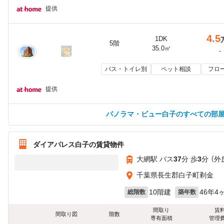
提供
4.5
1DK
5階
35.0㎡
-
バス・トイレ別
ペット相談
フロ
提供
パノラマ・ビュー白子のすべての部
ダイアパレス白子の賃貸物件
大網駅 バス
37
分 歩
3
分 （外
千葉県長生郡白子町剃金
10階建
46年4
総階数
築年数
間取り
賃
間取り図
階数
専有面積
管理