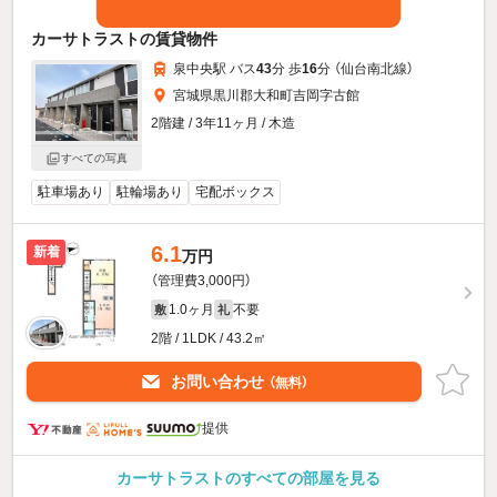
カーサトラストの賃貸物件
泉中央駅 バス
43
分 歩
16
分 （仙台南北線）
宮城県黒川郡大和町吉岡字古館
2階建 / 3年11ヶ月 / 木造
すべての写真
駐車場あり
駐輪場あり
宅配ボックス
6.1
新着
万円
（管理費3,000円）
1.0ヶ月
不要
敷
礼
2階 / 1LDK / 43.2㎡
お問い合わせ
（無料）
提供
カーサトラストのすべての部屋を見る