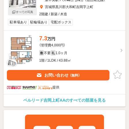
泉中央駅 バス
48
分 歩
6
分 （仙台南北線）
宮城県黒川郡大和町吉岡字上町
すべての写真
2階建 / 新築 / 木造
駐車場あり
駐輪場あり
宅配ボックス
7.3
万円
（管理費4,000円）
不要
1.0ヶ月
敷
礼
1階 / 1LDK / 43.88㎡
お問い合わせ
（無料）
提供
ベルリード吉岡上町AAのすべての部屋を見る