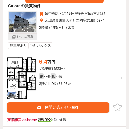
Caloreの賃貸物件
泉中央駅 バス
45
分 歩
5
分 （仙台南北線）
宮城県黒川郡大和町吉岡字志田町69-7
3階建 / 1年5ヶ月 / 木造
すべての写真
駐車場あり
宅配ボックス
6.4
万円
（管理費3,500円）
不要
不要
敷
礼
3階 / 1LDK / 56.05㎡
お問い合わせ
（無料）
ほか提供