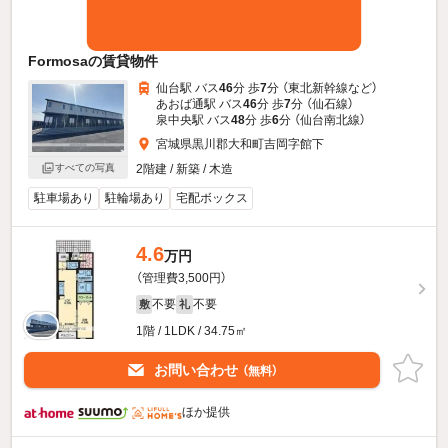
Formosaの賃貸物件
仙台駅 バス
46
分 歩
7
分 （東北新幹線
など
）
あおば通駅 バス
46
分 歩
7
分 （仙石線）
泉中央駅 バス
48
分 歩
6
分 （仙台南北線）
宮城県黒川郡大和町吉岡字館下
2階建 / 新築 / 木造
すべての写真
駐車場あり
駐輪場あり
宅配ボックス
4.6
万円
（管理費3,500円）
不要
不要
敷
礼
1階 / 1LDK / 34.75㎡
お問い合わせ
（無料）
ほか提供