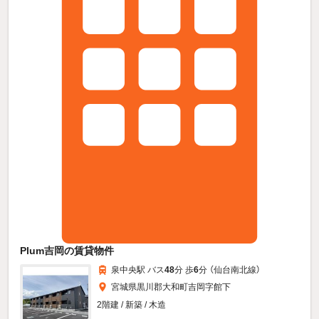
Plum吉岡の賃貸物件
泉中央駅 バス
48
分 歩
6
分 （仙台南北線）
宮城県黒川郡大和町吉岡字館下
2階建 / 新築 / 木造