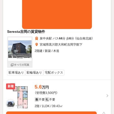
Seresta吉岡の賃貸物件
泉中央駅 バス
44
分 歩
6
分 （仙台南北線）
宮城県黒川郡大和町吉岡字館下
2階建 / 新築 / 木造
すべての写真
駐車場あり
駐輪場あり
宅配ボックス
5.6
新着
万円
（管理費3,500円）
不要
不要
敷
礼
2階 / 1LDK / 39.43㎡