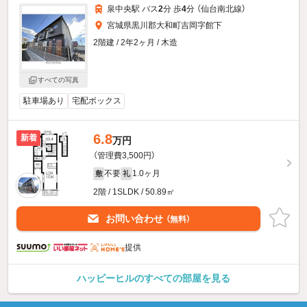
泉中央駅 バス
2
分 歩
4
分 （仙台南北線）
宮城県黒川郡大和町吉岡字館下
2階建 / 2年2ヶ月 / 木造
すべての写真
駐車場あり
宅配ボックス
6.8
新着
万円
（管理費3,500円）
不要
1.0ヶ月
敷
礼
2階 / 1SLDK / 50.89㎡
お問い合わせ
（無料）
提供
ハッピーヒルのすべての部屋を見る