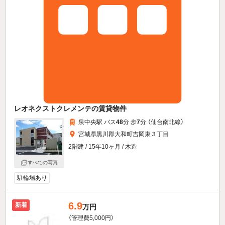
レオネクストクレメンテの賃貸物件
泉中央駅 バス
48
分 歩
7
分 （仙台南北線）
宮城県黒川郡大和町吉岡東３丁目
2階建 / 15年10ヶ月 / 木造
すべての写真
駐輪場あり
6.9
新着
万円
（管理費5,000円）