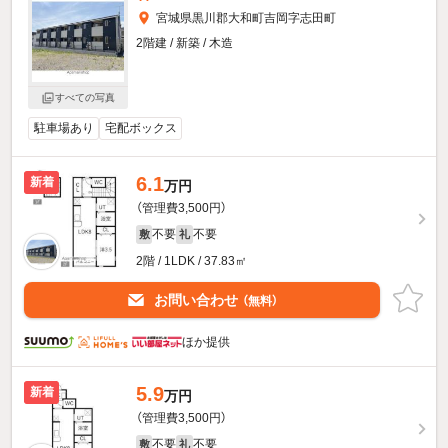
宮城県黒川郡大和町吉岡字志田町
2階建 / 新築 / 木造
すべての写真
駐車場あり
宅配ボックス
6.1
新着
万円
（管理費3,500円）
不要
不要
敷
礼
2階 / 1LDK / 37.83㎡
お問い合わせ
（無料）
ほか提供
5.9
新着
万円
（管理費3,500円）
不要
不要
敷
礼