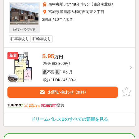
泉中央駅 バス
48
分 歩
8
分 （仙台南北線）
宮城県黒川郡大和町吉岡東２丁目
2階建 / 10年 / 木造
すべての写真
駐車場あり
駐輪場あり
5.95
新着
万円
（管理費2,300円）
不要
1.0ヶ月
敷
礼
1階 / 1LDK / 45.89㎡
お問い合わせ
（無料）
提供
ドリームパレスBのすべての部屋を見る