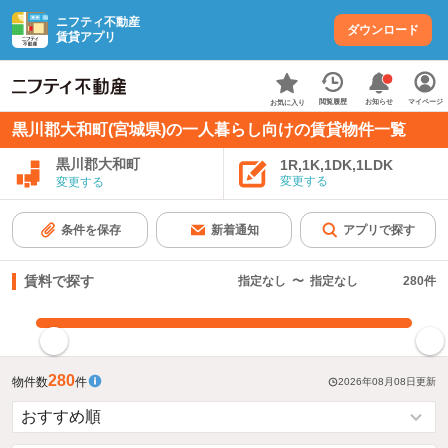
ニフティ不動産
ダウンロード
賃貸アプリ
お知らせ
閲覧履歴
マイページ
お気に入り
黒川郡大和町(宮城県)の一人暮らし向けの賃貸物件一覧
黒川郡大和町
1R,1K,1DK,1LDK
変更する
変更する
条件を保存
新着通知
アプリで探す
賃料で探す
指定なし
〜
指定なし
280
件
指定した賃料で絞り込む
280
物件数
件
2026年08月08日
更新