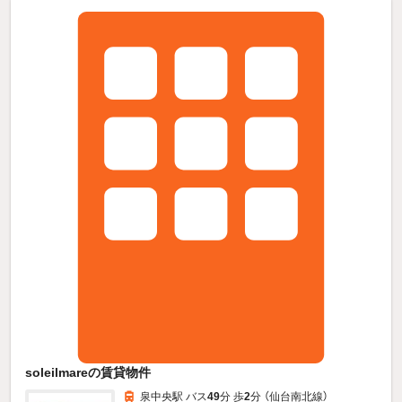
soleilmareの賃貸物件
泉中央駅 バス
49
分 歩
2
分 （仙台南北線）