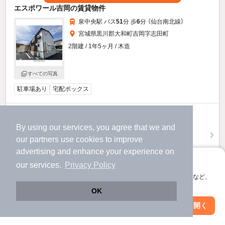
エスポワール吉岡の賃貸物件
泉中央駅 バス
51
分 歩
6
分 （仙台南北線）
宮城県黒川郡大和町吉岡字志田町
2階建 / 1年5ヶ月 / 木造
すべての写真
駐車場あり
宅配ボックス
5.8
万円
By using our services, you agree that we and
（管理費3,500円）
our
partners
use cookies to improve
不要
不要
敷
礼
advertising and enhance your experience on
1階 / 1LDK / 29.48㎡
アプリに切り替えて、サクサクお部屋探し
our services.
Privacy Policy
お問い合わせ
（無料）
会員登録なしですぐ使える。マップ検索やお気に入り保存など、
アプリ限定の便利な機能が使えます！
OK
ほか提供
Web版で続行
アプリを開く
市区町村を変更
絞り込み条件を変更
エスポワール吉岡のすべての部屋を見る