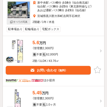
泉中央駅 バス
40
分 歩
16
分 （仙台南北線）
仙台駅 バス
38
分 歩
23
分 （東北新幹線
など
）
あおば通駅 バス
38
分 歩
23
分 （仙石線）
宮城県黒川郡大和町吉岡字石神沢
2階建 / 1年 / 木造
すべての写真
駐車場あり
駐輪場あり
宅配ボックス
5.6
万円
（管理費2,300円）
不要
62,000円
敷
礼
2階 / 1LDK / 43.76㎡
お問い合わせ
（無料）
ほか提供
5.45
万円
（管理費2,300円）
不要
1.0ヶ月
敷
礼