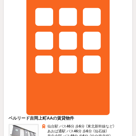
ベルリード吉岡上町AAの賃貸物件
仙台駅 バス
46
分 歩
6
分 （東北新幹線
など
）
あおば通駅 バス
46
分 歩
6
分 （仙石線）