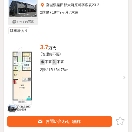
宮城県柴田郡大河原町字広表23-3
2階建 / 18年9ヶ月 / 木造
すべての写真
駐車場あり
3.7
万円
（管理費不要）
不要
不要
敷
礼
2階 / 1R / 34.78㎡
お問い合わせ
（無料）