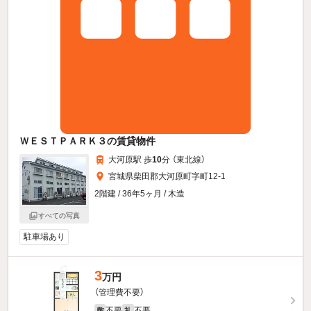
ＷＥＳＴＰＡＲＫ３の賃貸物件
大河原駅 歩
10
分 （東北線）
宮城県柴田郡大河原町字町12-1
2階建 / 36年5ヶ月 / 木造
すべての写真
駐車場あり
3
万円
（管理費不要）
不要
不要
敷
礼