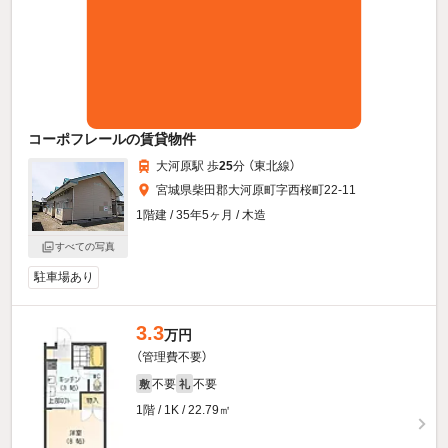
コーポフレールの賃貸物件
大河原駅 歩
25
分 （東北線）
宮城県柴田郡大河原町字西桜町22-11
1階建 / 35年5ヶ月 / 木造
すべての写真
駐車場あり
3.3
万円
（管理費不要）
不要
不要
敷
礼
1階 / 1K / 22.79㎡