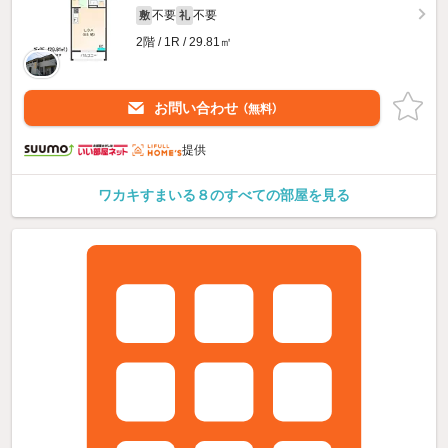
不要
不要
敷
礼
2階 / 1R / 29.81㎡
お問い合わせ
（無料）
提供
ワカキすまいる８のすべての部屋を見る