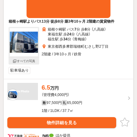
箱根ヶ崎駅よりバス13分 徒歩8分 築3年10ヶ月 2階建の賃貸物件
箱根ケ崎駅 バス
7
分 歩
8
分 （八高線）
東福生駅 歩
24
分 （八高線）
福生駅 歩
34
分 （青梅線）
東京都西多摩郡瑞穂町むさし野2丁目
2階建 / 3年10ヶ月 / 鉄骨
すべての写真
駐車場あり
6.5
万円
（管理費4,000円）
97,500円
65,000円
敷
礼
1階 / 1LDK / 37.7㎡
物件詳細を見る
ほか提供