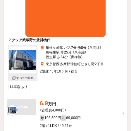
アクシア武蔵野の賃貸物件
箱根ケ崎駅 バス
7
分 歩
8
分 （八高線）
東福生駅 歩
25
分 （八高線）
福生駅 歩
34
分 （青梅線）
東京都西多摩郡瑞穂町むさし野2丁目
2階建 / 3年10ヶ月 / 鉄骨
すべての写真
駐車場あり
6.9
万円
（管理費4,000円）
103,500円
69,000円
敷
礼
2階 / 1LDK / 49.51㎡