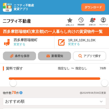
ニフティ不動産
ダウンロード
賃貸アプリ
お知らせ
閲覧履歴
マイページ
お気に入り
西多摩郡瑞穂町(東京都)の一人暮らし向けの賃貸物件一覧
西多摩郡瑞穂町
1R,1K,1DK,1LDK
変更する
変更する
条件を保存
新着通知
アプリで探す
賃料で探す
指定なし
〜
指定なし
78
件
指定した賃料で絞り込む
78
物件数
件
2026年08月09日
更新