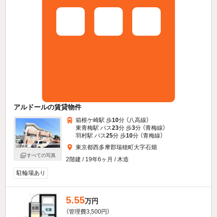
アルドールの賃貸物件
箱根ケ崎駅 歩
10
分 （八高線）
東青梅駅 バス
23
分 歩
3
分 （青梅線）
羽村駅 バス
25
分 歩
10
分 （青梅線）
東京都西多摩郡瑞穂町大字石畑
すべての写真
2階建 / 19年6ヶ月 / 木造
駐輪場あり
5.55
万円
（管理費3,500円）