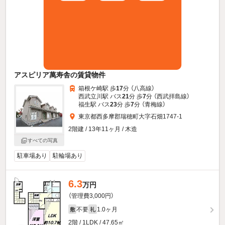
アスピリア萬寿舎の賃貸物件
箱根ケ崎駅 歩
17
分 （八高線）
西武立川駅 バス
21
分 歩
7
分 （西武拝島線）
福生駅 バス
23
分 歩
7
分 （青梅線）
東京都西多摩郡瑞穂町大字石畑1747-1
2階建 / 13年11ヶ月 / 木造
すべての写真
駐車場あり
駐輪場あり
6.3
万円
（管理費3,000円）
不要
1.0ヶ月
敷
礼
2階 / 1LDK / 47.65㎡