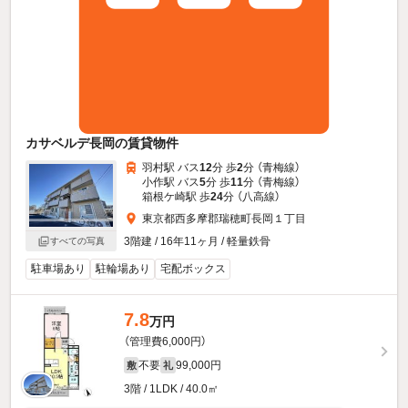
カサベルデ長岡の賃貸物件
羽村駅 バス
12
分 歩
2
分 （青梅線）
小作駅 バス
5
分 歩
11
分 （青梅線）
箱根ケ崎駅 歩
24
分 （八高線）
東京都西多摩郡瑞穂町長岡１丁目
3階建 / 16年11ヶ月 / 軽量鉄骨
すべての写真
駐車場あり
駐輪場あり
宅配ボックス
7.8
万円
（管理費6,000円）
不要
99,000円
敷
礼
3階 / 1LDK / 40.0㎡