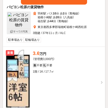
パピヨン松原の賃貸物件
羽村駅 バス
10
分 歩
2
分 （青梅線）
箱根ケ崎駅 歩
20
分 （八高線）
福生駅 歩
44
分 （青梅線）
東京都西多摩郡瑞穂町箱根ケ崎西松原
すべての写真
3階建 / 37年11ヶ月 / ALC
駐車場あり
駐輪場あり
3.6
新着
万円
（管理費3,000円）
不要
不要
敷
礼
1階 / 1K / 17.7㎡