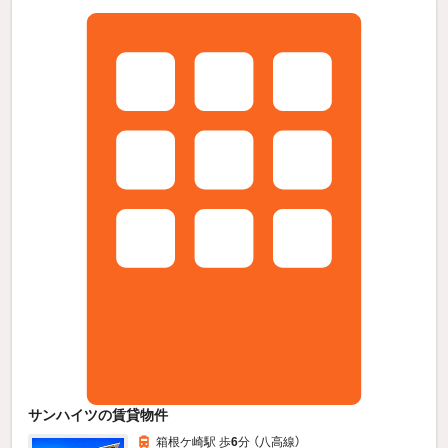
サンハイツの賃貸物件
箱根ケ崎駅 歩
6
分 （八高線）