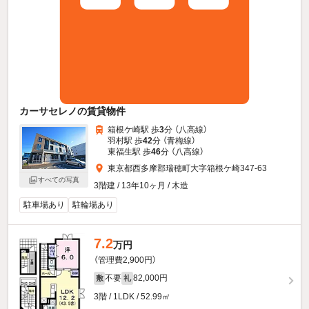
カーサセレノの賃貸物件
箱根ケ崎駅 歩
3
分 （八高線）
羽村駅 歩
42
分 （青梅線）
東福生駅 歩
46
分 （八高線）
東京都西多摩郡瑞穂町大字箱根ケ崎347-63
すべての写真
3階建 / 13年10ヶ月 / 木造
駐車場あり
駐輪場あり
7.2
万円
（管理費2,900円）
不要
82,000円
敷
礼
3階 / 1LDK / 52.99㎡