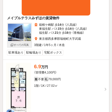
メイプルテラスみずほの賃貸物件
箱根ケ崎駅 歩
14
分 （八高線）
東福生駅 バス
15
分 歩
14
分 （八高線）
福生駅 バス
21
分 歩
16
分 （青梅線）
東京都西多摩郡瑞穂町大字武蔵
3階建 / 1年5ヶ月 / 木造
すべての写真
駐車場あり
駐輪場あり
宅配ボックス
6.9
万円
（管理費4,100円）
不要
79,000円
敷
礼
1階 / 1K / 27.02㎡