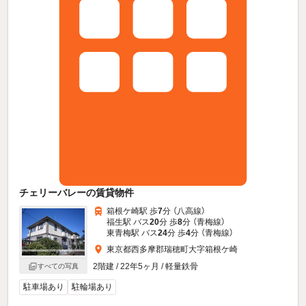
チェリーバレーの賃貸物件
箱根ケ崎駅 歩
7
分 （八高線）
福生駅 バス
20
分 歩
8
分 （青梅線）
東青梅駅 バス
24
分 歩
4
分 （青梅線）
東京都西多摩郡瑞穂町大字箱根ケ崎
2階建 / 22年5ヶ月 / 軽量鉄骨
すべての写真
駐車場あり
駐輪場あり