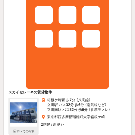
スカイセレーネの賃貸物件
箱根ケ崎駅 歩
7
分 （八高線）
立川駅 バス
32
分 歩
6
分 （南武線
など
）
立川南駅 バス
32
分 歩
6
分 （多摩モノレ）
東京都西多摩郡瑞穂町大字箱根ケ崎
2階建 / 新築 / -
すべての写真