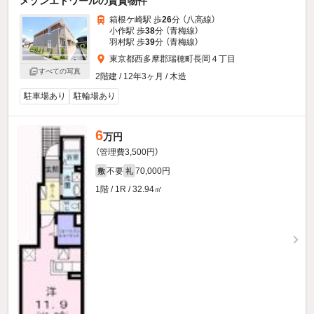
メゾンエトワールの賃貸物件
箱根ケ崎駅 歩
26
分 （八高線）
小作駅 歩
38
分 （青梅線）
羽村駅 歩
39
分 （青梅線）
東京都西多摩郡瑞穂町長岡４丁目
すべての写真
2階建 / 12年3ヶ月 / 木造
駐車場あり
駐輪場あり
6
万円
（管理費3,500円）
不要
70,000円
敷
礼
1階 / 1R / 32.94㎡