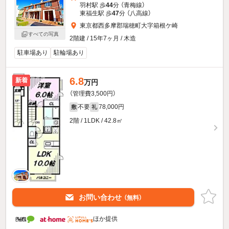
羽村駅 歩
44
分 （青梅線）
東福生駅 歩
47
分 （八高線）
東京都西多摩郡瑞穂町大字箱根ケ崎
すべての写真
2階建 / 15年7ヶ月 / 木造
駐車場あり
駐輪場あり
6.8
新着
万円
（管理費3,500円）
不要
78,000円
敷
礼
2階 / 1LDK / 42.8㎡
お問い合わせ
（無料）
ほか提供