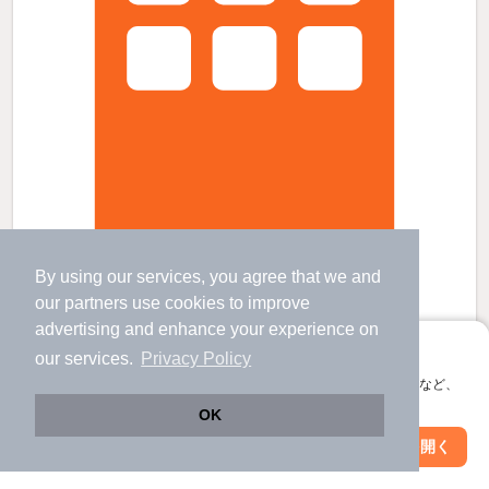
セントラルムサシの賃貸物件
By using our services, you agree that we and
羽村駅 バス
8
分 歩
3
分 （青梅線）
箱根ケ崎駅 歩
15
分 （八高線）
our
partners
use cookies to improve
福生駅 バス
10
分 歩
5
分 （青梅線）
advertising and enhance your experience on
東京都西多摩郡瑞穂町南平１丁目
アプリに切り替えて、サクサクお部屋探し
our services.
Privacy Policy
すべての写真
3階建 / 37年11ヶ月 / 鉄骨造
会員登録なしですぐ使える。マップ検索やお気に入り保存など、
駐車場あり
駐輪場あり
アプリ限定の便利な機能が使えます！
OK
Web版で続行
アプリを開く
市区町村を変更
絞り込み条件を変更
4.3
万円
（管理費3,000円）