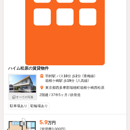
ハイム松原の賃貸物件
羽村駅 バス
10
分 歩
2
分 （青梅線）
箱根ケ崎駅 歩
19
分 （八高線）
東京都西多摩郡瑞穂町箱根ケ崎西松原
2階建 / 37年5ヶ月 / 鉄骨造
すべての写真
駐車場あり
駐輪場あり
5.9
万円
（管理費3,000円）