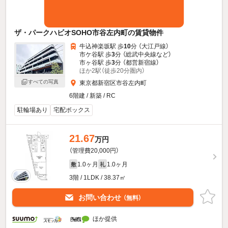
ザ・パークハビオSOHO市谷左内町の賃貸物件
牛込神楽坂駅 歩
10
分 （大江戸線）
市ケ谷駅 歩
3
分 （総武中央線
など
）
市ヶ谷駅 歩
3
分 （都営新宿線）
ほか2駅（徒歩20分圏内）
すべての写真
東京都新宿区市谷左内町
6階建 / 新築 / RC
駐輪場あり
宅配ボックス
21.67
万円
（管理費20,000円）
1.0ヶ月
1.0ヶ月
敷
礼
3階 / 1LDK / 38.37㎡
お問い合わせ
（無料）
ほか提供