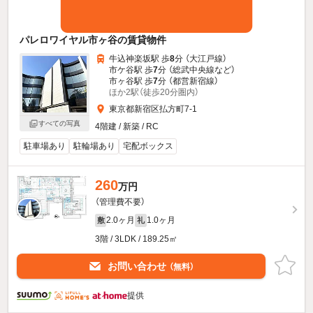
パレロワイヤル市ヶ谷の賃貸物件
牛込神楽坂駅 歩
8
分 （大江戸線）
市ケ谷駅 歩
7
分 （総武中央線
など
）
市ヶ谷駅 歩
7
分 （都営新宿線）
ほか2駅（徒歩20分圏内）
東京都新宿区払方町7-1
すべての写真
4階建 / 新築 / RC
駐車場あり
駐輪場あり
宅配ボックス
260
万円
（管理費不要）
2.0ヶ月
1.0ヶ月
敷
礼
3階 / 3LDK / 189.25㎡
お問い合わせ
（無料）
提供