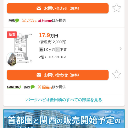
お問い合わせ
（無料）
ほか提供
17.9
新着
万円
（管理費12,000円）
1.0ヶ月
不要
敷
礼
2階 / 1DK / 30.6㎡
お問い合わせ
（無料）
ほか提供
パークハビオ飯田橋のすべての部屋を見る