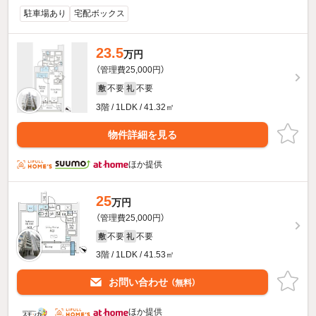
駐車場あり
宅配ボックス
23.5
万円
（管理費25,000円）
不要
不要
敷
礼
3階 / 1LDK / 41.32㎡
物件詳細を見る
ほか提供
25
万円
（管理費25,000円）
不要
不要
敷
礼
3階 / 1LDK / 41.53㎡
お問い合わせ
（無料）
ほか提供