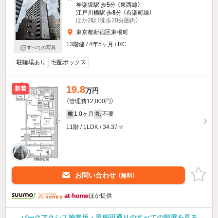
神楽坂駅 歩
5
分 （東西線）
江戸川橋駅 歩
8
分 （有楽町線）
ほか2駅（徒歩20分圏内）
東京都新宿区東榎町
13階建 / 4年5ヶ月 / RC
すべての写真
駐輪場あり
宅配ボックス
19.8
新着
万円
（管理費12,000円）
1.0ヶ月
不要
敷
礼
11階 / 1LDK / 34.37㎡
お問い合わせ
（無料）
ほか提供
パークアクシス神楽坂・早稲田通りのすべての部屋を見る