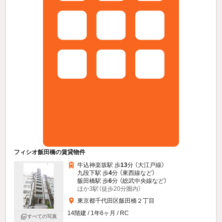
フィシオ飯田橋の賃貸物件
牛込神楽坂駅 歩
13
分 （大江戸線）
九段下駅 歩
4
分 （東西線
など
）
飯田橋駅 歩
6
分 （総武中央線
など
）
ほか3駅（徒歩20分圏内）
東京都千代田区飯田橋２丁目
14階建 / 1年6ヶ月 / RC
すべての写真