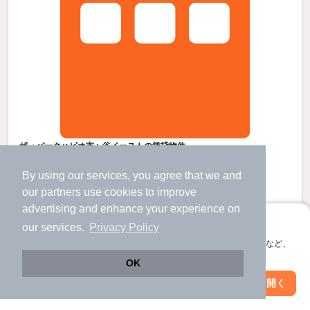
ザ・パークハビオ市ヶ谷イーストの賃貸物件
牛込神楽坂駅 歩
13
分 （大江戸線）
By using our services, you agree that we and
市ケ谷駅 歩
1
分 （総武中央線
など
）
市ヶ谷駅 歩
1
分 （都営新宿線）
our
partners
use cookies to improve
ほか3駅（徒歩20分圏内）
advertising and enhance your experience on
東京都新宿区市谷田町２丁目
アプリに切り替えて、サクサクお部屋探し
our services.
Privacy Policy
13階建 / 2年2ヶ月 / RC
すべての写真
会員登録なしですぐ使える。マップ検索やお気に入り保存など、
アプリ限定の便利な機能が使えます！
駐車場あり
駐輪場あり
宅配ボックス
OK
Web版で続行
アプリを開く
駅・沿線を変更
絞り込み条件を変更
28.6
万円