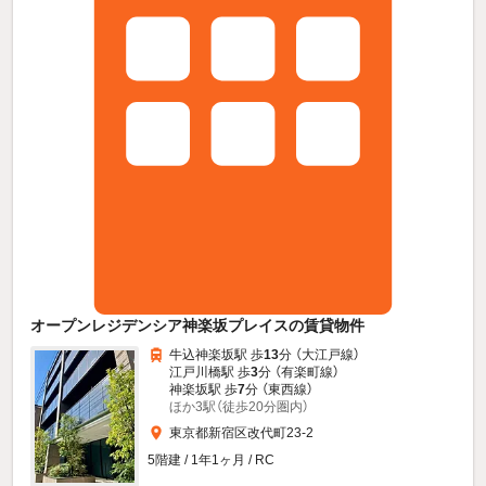
オープンレジデンシア神楽坂プレイスの賃貸物件
牛込神楽坂駅 歩
13
分 （大江戸線）
江戸川橋駅 歩
3
分 （有楽町線）
神楽坂駅 歩
7
分 （東西線）
ほか3駅（徒歩20分圏内）
東京都新宿区改代町23-2
5階建 / 1年1ヶ月 / RC