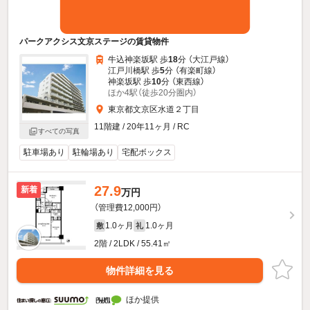
パークアクシス文京ステージの賃貸物件
牛込神楽坂駅 歩
18
分 （大江戸線）
江戸川橋駅 歩
5
分 （有楽町線）
神楽坂駅 歩
10
分 （東西線）
ほか4駅（徒歩20分圏内）
東京都文京区水道２丁目
11階建 / 20年11ヶ月 / RC
すべての写真
駐車場あり
駐輪場あり
宅配ボックス
27.9
新着
万円
（管理費12,000円）
1.0ヶ月
1.0ヶ月
敷
礼
2階 / 2LDK / 55.41㎡
物件詳細を見る
ほか提供