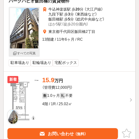
パークハビオ飯田橋の賃貸物件
牛込神楽坂駅 歩
20
分 （大江戸線）
九段下駅 歩
3
分 （東西線
など
）
飯田橋駅 歩
5
分 （総武中央線
など
）
ほか5駅（徒歩20分圏内）
東京都千代田区飯田橋2丁目
13階建 / 11年6ヶ月 / RC
すべての写真
駐車場あり
駐輪場あり
宅配ボックス
15.9
新着
万円
（管理費12,000円）
1.0ヶ月
不要
敷
礼
4階 / 1R / 25.02㎡
お問い合わせ
（無料）