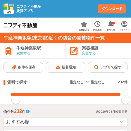
ニフティ不動産
ダウンロード
賃貸アプリ
お知らせ
閲覧履歴
マイページ
お気に入り
牛込神楽坂駅(東京都)近くの防音の賃貸物件一覧
牛込神楽坂駅
楽器相談
変更する
変更する
条件を保存
新着通知
アプリで探す
賃料で探す
指定なし
〜
指定なし
232
件
指定した賃料で絞り込む
232
物件数
件
2026年08月05日
更新