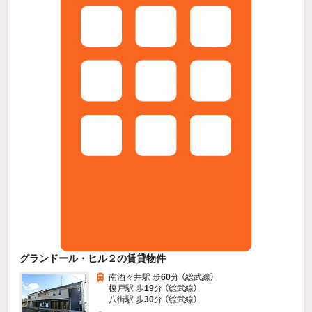
グランドール・ヒル２の賃貸物件
南酒々井駅 歩
60
分 （総武線）
榎戸駅 歩
19
分 （総武線）
八街駅 歩
30
分 （総武線）