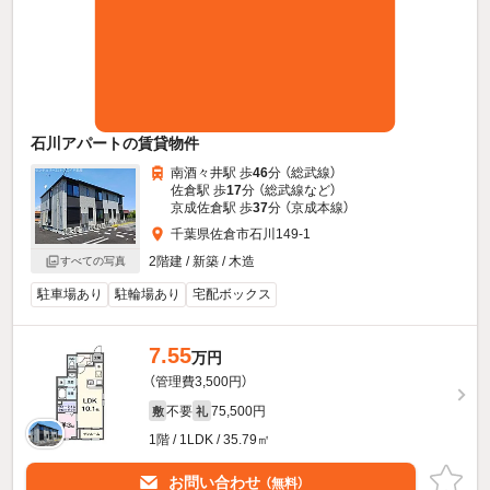
石川アパートの賃貸物件
南酒々井駅 歩
46
分 （総武線）
佐倉駅 歩
17
分 （総武線
など
）
京成佐倉駅 歩
37
分 （京成本線）
千葉県佐倉市石川149-1
2階建 / 新築 / 木造
すべての写真
駐車場あり
駐輪場あり
宅配ボックス
7.55
万円
（管理費3,500円）
不要
75,500円
敷
礼
1階 / 1LDK / 35.79㎡
お問い合わせ
（無料）