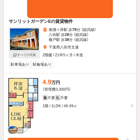
サンリットガーデンEの賃貸物件
南酒々井駅 歩
79
分 （総武線）
八街駅 歩
28
分 （総武線）
榎戸駅 歩
38
分 （総武線）
千葉県八街市文違
2階建 / 21年5ヶ月 / 木造
すべての写真
駐車場あり
駐輪場あり
4.9
万円
（管理費3,300円）
不要
不要
敷
礼
1階 / 1LDK / 46.49㎡