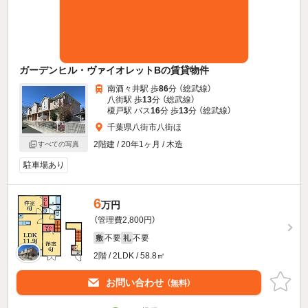
ガーデンヒル・ヴァイオレットBの賃貸物件
南酒々井駅 歩
86
分 （総武線）
八街駅 歩
13
分 （総武線）
榎戸駅 バス
16
分 歩
13
分 （総武線）
千葉県八街市八街ほ
2階建 / 20年1ヶ月 / 木造
すべての写真
駐車場あり
6
万円
（管理費2,800円）
不要
不要
敷
礼
2階 / 2LDK / 58.8㎡
お問い合わせ
（無料）