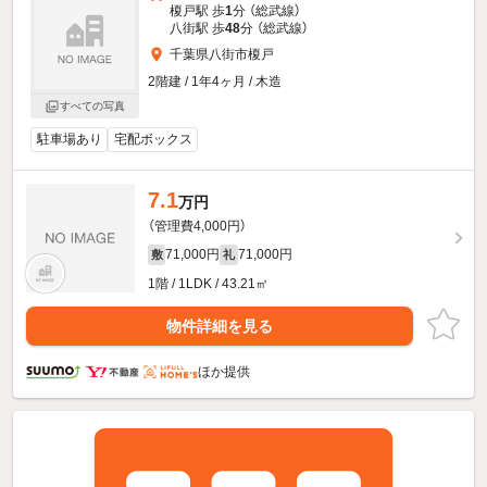
榎戸駅 歩
1
分 （総武線）
八街駅 歩
48
分 （総武線）
千葉県八街市榎戸
2階建 / 1年4ヶ月 / 木造
すべての写真
駐車場あり
宅配ボックス
7.1
万円
（管理費4,000円）
71,000円
71,000円
敷
礼
1階 / 1LDK / 43.21㎡
物件詳細を見る
ほか提供