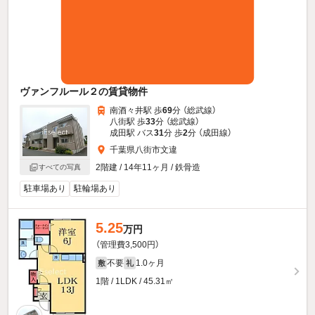
ヴァンフルール２の賃貸物件
南酒々井駅 歩
69
分 （総武線）
八街駅 歩
33
分 （総武線）
成田駅 バス
31
分 歩
2
分 （成田線）
千葉県八街市文違
2階建 / 14年11ヶ月 / 鉄骨造
すべての写真
駐車場あり
駐輪場あり
5.25
万円
（管理費3,500円）
不要
1.0ヶ月
敷
礼
1階 / 1LDK / 45.31㎡