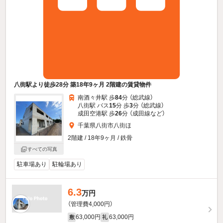
八街駅より徒歩28分 築18年9ヶ月 2階建の賃貸物件
南酒々井駅 歩
84
分 （総武線）
八街駅 バス
15
分 歩
3
分 （総武線）
成田空港駅 歩
26
分 （成田線
など
）
千葉県八街市八街ほ
2階建 / 18年9ヶ月 / 鉄骨
すべての写真
駐車場あり
駐輪場あり
6.3
万円
（管理費4,000円）
63,000円
63,000円
敷
礼