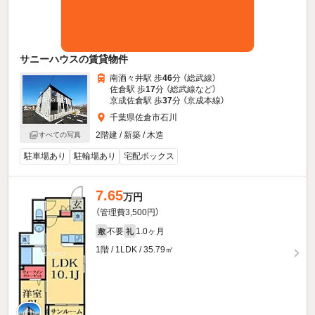
サニーハウスの賃貸物件
南酒々井駅 歩
46
分 （総武線）
佐倉駅 歩
17
分 （総武線
など
）
京成佐倉駅 歩
37
分 （京成本線）
千葉県佐倉市石川
2階建 / 新築 / 木造
すべての写真
駐車場あり
駐輪場あり
宅配ボックス
7.65
万円
（管理費3,500円）
不要
1.0ヶ月
敷
礼
1階 / 1LDK / 35.79㎡