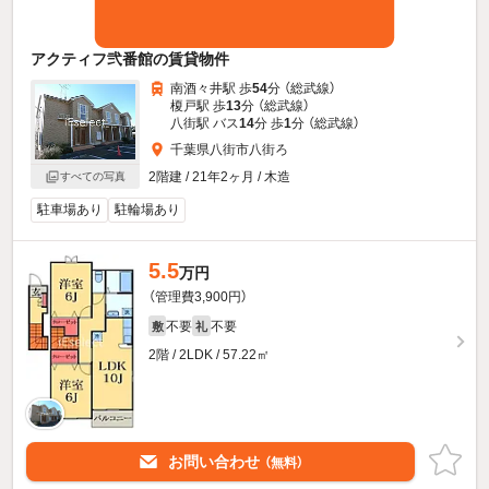
アクティフ弐番館の賃貸物件
南酒々井駅 歩
54
分 （総武線）
榎戸駅 歩
13
分 （総武線）
八街駅 バス
14
分 歩
1
分 （総武線）
千葉県八街市八街ろ
2階建 / 21年2ヶ月 / 木造
すべての写真
駐車場あり
駐輪場あり
5.5
万円
（管理費3,900円）
不要
不要
敷
礼
2階 / 2LDK / 57.22㎡
お問い合わせ
（無料）