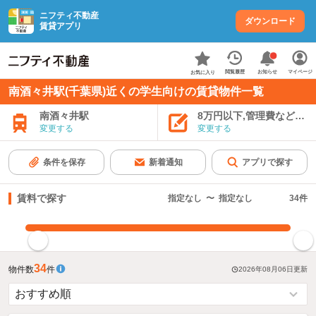
ニフティ不動産
ダウンロード
賃貸アプリ
お知らせ
閲覧履歴
マイページ
お気に入り
南酒々井駅(千葉県)近くの学生向けの賃貸物件一覧
南酒々井駅
8万円以下,管理費など込み
変更する
変更する
条件を保存
新着通知
アプリで探す
賃料で探す
指定なし
〜
指定なし
34
件
指定した賃料で絞り込む
34
物件数
件
2026年08月06日
更新