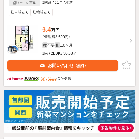
2階建 / 11年 / 木造
すべての写真
駐車場あり
駐輪場あり
6.4
万円
（管理費3,500円）
不要
1.0ヶ月
敷
礼
2階 / 2LDK / 56.68㎡
お問い合わせ
（無料）
ほか提供