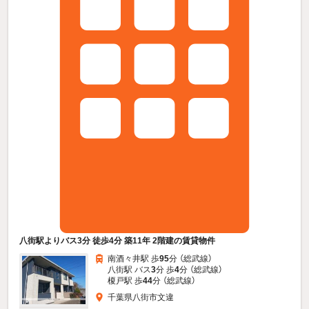
八街駅よりバス3分 徒歩4分 築11年 2階建の賃貸物件
南酒々井駅 歩
95
分 （総武線）
八街駅 バス
3
分 歩
4
分 （総武線）
榎戸駅 歩
44
分 （総武線）
千葉県八街市文違