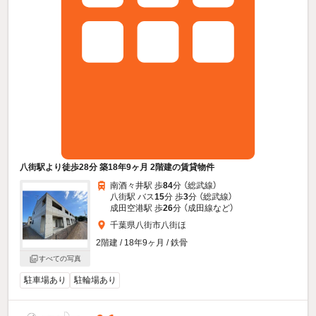
八街駅より徒歩28分 築18年9ヶ月 2階建の賃貸物件
南酒々井駅 歩
84
分 （総武線）
八街駅 バス
15
分 歩
3
分 （総武線）
成田空港駅 歩
26
分 （成田線
など
）
千葉県八街市八街ほ
2階建 / 18年9ヶ月 / 鉄骨
すべての写真
駐車場あり
駐輪場あり