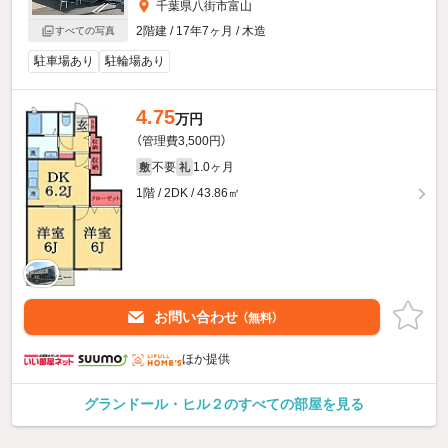
千葉県八街市富山
2階建 / 17年7ヶ月 / 木造
すべての写真
駐車場あり
駐輪場あり
4.75
万円
（管理費3,500円）
不要
1.0ヶ月
敷
礼
1階 / 2DK / 43.86㎡
お問い合わせ
（無料）
ほか提供
グランドール・ヒル２のすべての部屋を見る