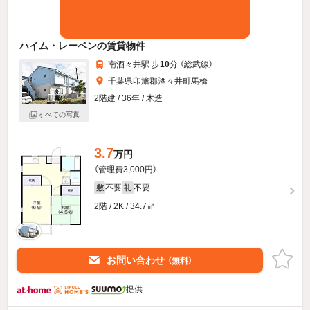
ハイム・レーベンの賃貸物件
南酒々井駅 歩
10
分 （総武線）
千葉県印旛郡酒々井町馬橋
2階建 / 36年 / 木造
すべての写真
3.7
万円
（管理費3,000円）
不要
不要
敷
礼
2階 / 2K / 34.7㎡
お問い合わせ
（無料）
提供