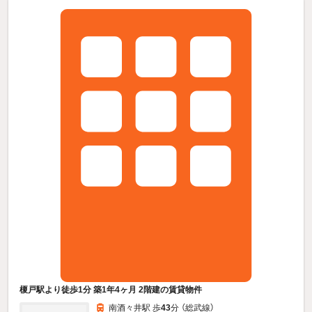
榎戸駅より徒歩1分 築1年4ヶ月 2階建の賃貸物件
南酒々井駅 歩
43
分 （総武線）