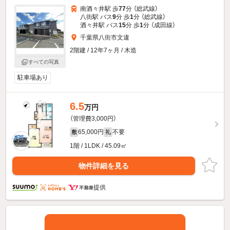
南酒々井駅 歩
77
分 （総武線）
八街駅 バス
9
分 歩
1
分 （総武線）
酒々井駅 バス
15
分 歩
1
分 （成田線）
千葉県八街市文違
2階建 / 12年7ヶ月 / 木造
すべての写真
駐車場あり
6.5
万円
（管理費3,000円）
65,000円
不要
敷
礼
1階 / 1LDK / 45.09㎡
物件詳細を見る
提供