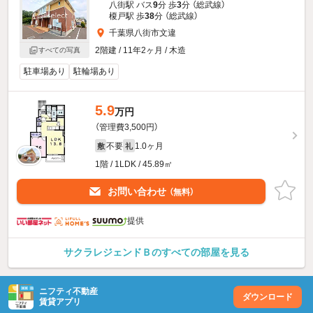
八街駅 バス
9
分 歩
3
分 （総武線）
榎戸駅 歩
38
分 （総武線）
千葉県八街市文違
2階建 / 11年2ヶ月 / 木造
すべての写真
駐車場あり
駐輪場あり
5.9
万円
（管理費3,500円）
不要
1.0ヶ月
敷
礼
1階 / 1LDK / 45.89㎡
お問い合わせ
（無料）
提供
サクラレジェンドＢのすべての部屋を見る
ニフティ不動産
ダウンロード
賃貸アプリ