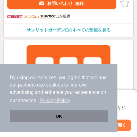
お問い合わせ
（無料）
ほか提供
サンリットガーデンEのすべての部屋を見る
By using our services, you agree that we and
our
partners
use cookies to improve
advertising and enhance your experience on
アプリに切り替えて、サクサクお部屋探し
our services.
Privacy Policy
会員登録なしですぐ使える。マップ検索やお気に入り保存など、
アプリ限定の便利な機能が使えます！
OK
Web版で続行
アプリを開く
駅・沿線を変更
絞り込み条件を変更