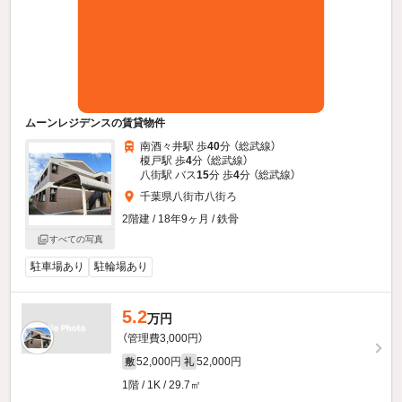
ムーンレジデンスの賃貸物件
南酒々井駅 歩
40
分 （総武線）
榎戸駅 歩
4
分 （総武線）
八街駅 バス
15
分 歩
4
分 （総武線）
千葉県八街市八街ろ
2階建 / 18年9ヶ月 / 鉄骨
すべての写真
駐車場あり
駐輪場あり
5.2
万円
（管理費3,000円）
52,000円
52,000円
敷
礼
1階 / 1K / 29.7㎡