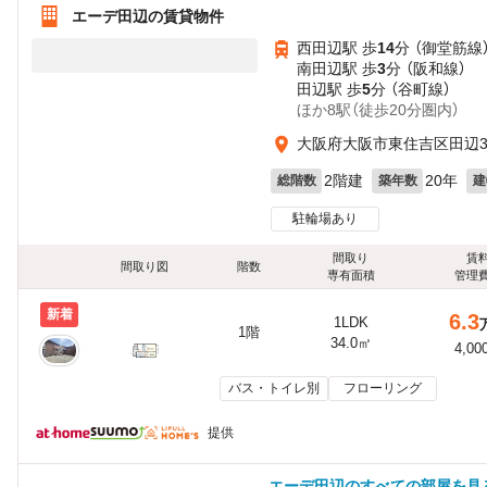
エーデ田辺の賃貸物件
西田辺駅 歩
14
分 （御堂筋線
南田辺駅 歩
3
分 （阪和線）
田辺駅 歩
5
分 （谷町線）
ほか8駅（徒歩20分圏内）
大阪府大阪市東住吉区田辺
2階建
20年
総階数
築年数
建
駐輪場あり
間取り
賃
間取り図
階数
専有面積
管理
新着
6.3
1LDK
1階
34.0㎡
4,00
バス・トイレ別
フローリング
提供
エーデ田辺のすべての部屋を見