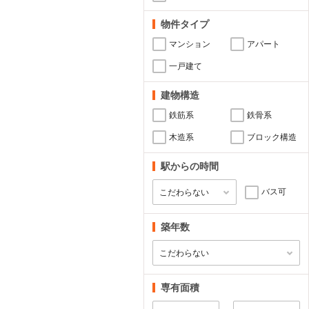
物件タイプ
マンション
アパート
一戸建て
建物構造
鉄筋系
鉄骨系
木造系
ブロック構造
駅からの時間
バス可
築年数
専有面積