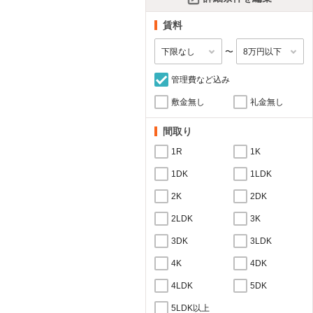
賃料
〜
管理費など込み
敷金無し
礼金無し
間取り
1R
1K
1DK
1LDK
2K
2DK
2LDK
3K
3DK
3LDK
4K
4DK
4LDK
5DK
5LDK以上