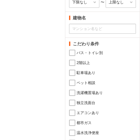
〜
建物名
こだわり条件
バス・トイレ別
2階以上
駐車場あり
ペット相談
洗濯機置場あり
独立洗面台
エアコンあり
都市ガス
温水洗浄便座