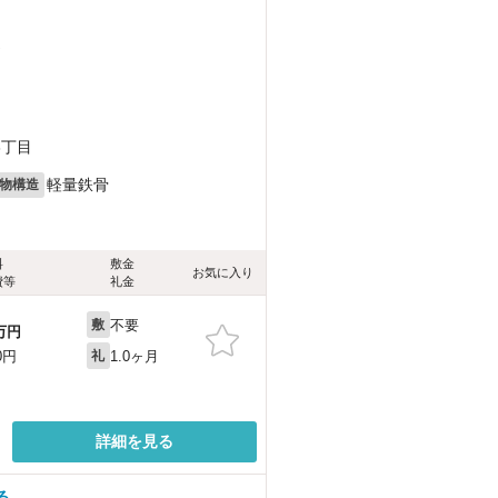
）
3丁目
軽量鉄骨
物構造
料
敷金
お気に入り
費等
礼金
不要
敷
万円
1.0ヶ月
0円
礼
詳細を見る
る