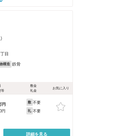
）
）
1丁目
鉄骨
物構造
料
敷金
お気に入り
費等
礼金
不要
敷
万円
不要
00円
礼
詳細を見る