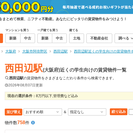
件をまとめて検索、ニフティ不動産。あなたにピッタリの賃貸物件をみつけよう！
マンションを買う
一戸建てを買う
建てる
新築
中古
新築
中古
土地
不動産会社
調べる
大阪府
大阪市阿倍野区
西田辺駅
西田辺駅近くの学生向けの賃貸物件
西田辺駅
(大阪府)近くの学生向けの賃貸物件一覧
西田辺駅
の賃貸物件をさまざまなこだわり条件から検索できます。
2026年08月07日
更新
現在の選択条件：
8万円以下,管理費など込み
絞り込み
並び替え
＆
758
物件数
件