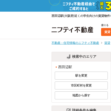
西田辺駅(大阪府)近くの学生向けの賃貸物
借りる
賃貸
不動産・住宅情報のニフティ不動産
賃貸
検索中のエリア
西田辺駅
駅を変更
市区町村を変更
地図から探す
詳細条件を編集