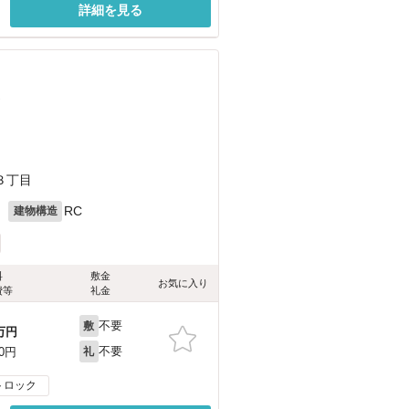
詳細を見る
）
３丁目
月
RC
建物構造
料
敷金
お気に入り
費等
礼金
不要
敷
万円
不要
00円
礼
トロック