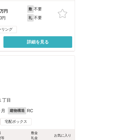
不要
敷
万円
不要
00円
礼
ーリング
詳細を見る
）
）
１丁目
ヶ月
RC
建物構造
宅配ボックス
料
敷金
お気に入り
費等
礼金