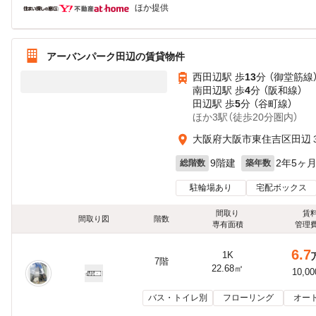
ほか提供
アーバンパーク田辺の賃貸物件
西田辺駅 歩
13
分 （御堂筋線
南田辺駅 歩
4
分 （阪和線）
田辺駅 歩
5
分 （谷町線）
ほか3駅（徒歩20分圏内）
大阪府大阪市東住吉区田辺
9階建
2年5ヶ
総階数
築年数
駐輪場あり
宅配ボックス
間取り
賃
間取り図
階数
専有面積
管理
6.7
1K
7階
22.68㎡
10,0
バス・トイレ別
フローリング
オー