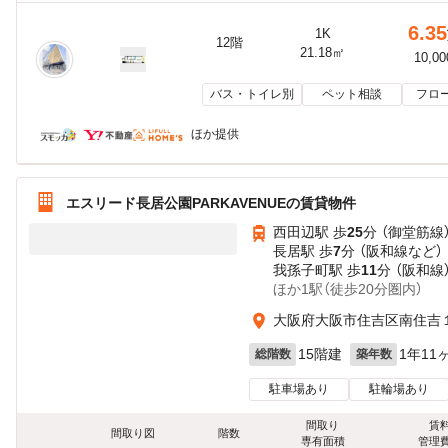
6.35
1K
12階
21.18㎡
10,0
バス・トイレ別
ペット相談
フロ
ほか提供
エスリード長居公園PARKAVENUEの賃貸物件
西田辺駅 歩
25
分 （御堂筋線
長居駅 歩
7
分 （阪和線
など
）
我孫子町駅 歩
11
分 （阪和線
ほか1駅（徒歩20分圏内）
大阪府大阪市住吉区南住吉
15階建
1年11
総階数
築年数
駐車場あり
駐輪場あり
間取り
賃
間取り図
階数
専有面積
管理