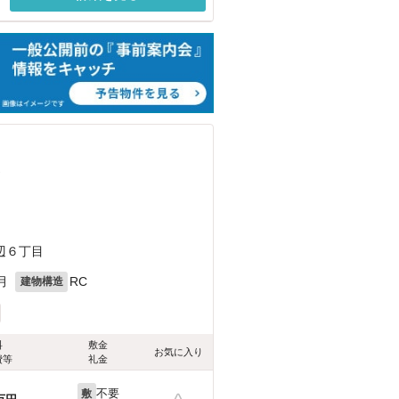
）
辺６丁目
月
RC
建物構造
料
敷金
お気に入り
費等
礼金
不要
敷