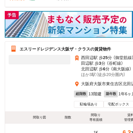
エスリードレジデンス大阪ザ・クラスの賃貸物件
西田辺駅 歩
25
分 （御堂筋線
田辺駅 歩
3
分 （谷町線）
北田辺駅 歩
6
分 （南大阪線）
ほか3駅（徒歩20分圏内）
大阪府大阪市東住吉区北田
13階建
1年6ヶ
総階数
築年数
駐輪場あり
宅配ボックス
間取り
賃
間取り図
階数
専有面積
管理
6.3
1K