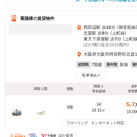
重陽楼の賃貸物件
西田辺駅 歩
12
分 （御堂筋線
北畠駅 歩
5
分 （上町線）
東天下茶屋駅 歩
7
分 （上町線
ほか9駅（徒歩20分圏内）
大阪府大阪市阿倍野区北畠
7階建
新築
総階数
築年数
建
駐車場あり
間取り
賃
間取り図
階数
専有面積
管理
5.7
1R
6階
19.15㎡
10,0
フローリング
インターネット対応
ほか提供