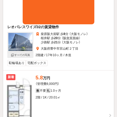
レオパレスワイズ02の賃貸物件
柴原阪大前駅 歩
8
分 （大阪モノレ）
桜井駅 歩
20
分 （阪急箕面線）
少路駅 歩
21
分 （大阪モノレ）
大阪府豊中市宮山町２丁目
2階建 / 17年10ヶ月 / 木造
すべての写真
駐輪場あり
宅配ボックス
5.8
新着
万円
（管理費8,000円）
不要
1.0ヶ月
敷
礼
2階 / 1K / 20.01㎡