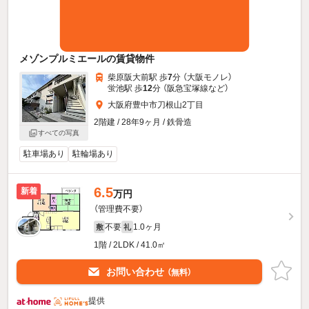
メゾンプルミエールの賃貸物件
柴原阪大前駅 歩
7
分 （大阪モノレ）
蛍池駅 歩
12
分 （阪急宝塚線
など
）
大阪府豊中市刀根山2丁目
2階建 / 28年9ヶ月 / 鉄骨造
すべての写真
駐車場あり
駐輪場あり
6.5
新着
万円
（管理費不要）
不要
1.0ヶ月
敷
礼
1階 / 2LDK / 41.0㎡
お問い合わせ
（無料）
提供