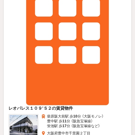
レオパレス１０９’Ｓ２の賃貸物件
柴原阪大前駅 歩
10
分 （大阪モノレ）
豊中駅 歩
11
分 （阪急宝塚線）
蛍池駅 歩
17
分 （阪急宝塚線
など
）
大阪府豊中市千里園２丁目