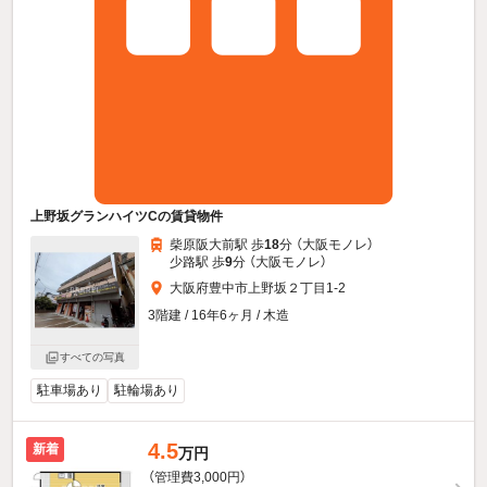
上野坂グランハイツCの賃貸物件
柴原阪大前駅 歩
18
分 （大阪モノレ）
少路駅 歩
9
分 （大阪モノレ）
大阪府豊中市上野坂２丁目1-2
3階建 / 16年6ヶ月 / 木造
すべての写真
駐車場あり
駐輪場あり
4.5
新着
万円
（管理費3,000円）