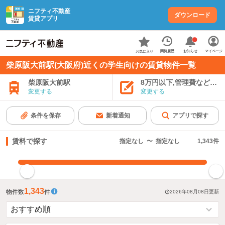
ニフティ不動産
ダウンロード
賃貸アプリ
お知らせ
閲覧履歴
マイページ
お気に入り
柴原阪大前駅(大阪府)近くの学生向けの賃貸物件一覧
柴原阪大前駅
8万円以下,管理費など込み
変更する
変更する
条件を保存
新着通知
アプリで探す
賃料で探す
指定なし
〜
指定なし
1,343
件
指定した賃料で絞り込む
1,343
物件数
件
2026年08月08日
更新