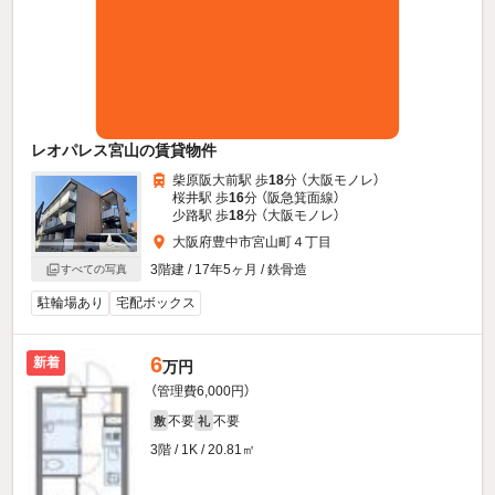
レオパレス宮山の賃貸物件
柴原阪大前駅 歩
18
分 （大阪モノレ）
桜井駅 歩
16
分 （阪急箕面線）
少路駅 歩
18
分 （大阪モノレ）
大阪府豊中市宮山町４丁目
3階建 / 17年5ヶ月 / 鉄骨造
すべての写真
駐輪場あり
宅配ボックス
6
新着
万円
（管理費6,000円）
不要
不要
敷
礼
3階 / 1K / 20.81㎡