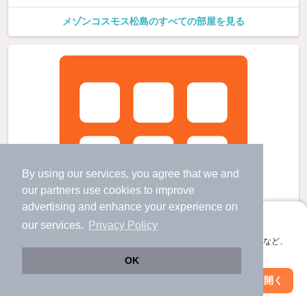
メゾンコスモス松島のすべての部屋を見る
By using our services, you agree that we and
our
partners
use cookies to improve
advertising and enhance your experience on
アプリに切り替えて、サクサクお部屋探し
our services.
Privacy Policy
会員登録なしですぐ使える。マップ検索やお気に入り保存など、
アプリ限定の便利な機能が使えます！
OK
Web版で続行
アプリを開く
駅・沿線を変更
絞り込み条件を変更