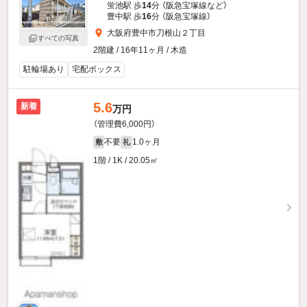
蛍池駅 歩
14
分 （阪急宝塚線
など
）
豊中駅 歩
16
分 （阪急宝塚線）
大阪府豊中市刀根山２丁目
すべての写真
2階建 / 16年11ヶ月 / 木造
駐輪場あり
宅配ボックス
5.6
新着
万円
（管理費6,000円）
不要
1.0ヶ月
敷
礼
1階 / 1K / 20.05㎡