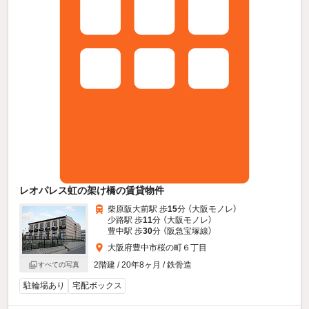
レオパレス虹の架け橋の賃貸物件
柴原阪大前駅 歩
15
分 （大阪モノレ）
少路駅 歩
11
分 （大阪モノレ）
豊中駅 歩
30
分 （阪急宝塚線）
大阪府豊中市桜の町６丁目
2階建 / 20年8ヶ月 / 鉄骨造
すべての写真
駐輪場あり
宅配ボックス