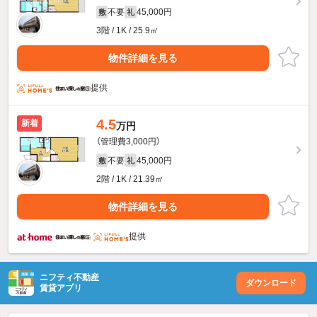
不要
45,000円
敷
礼
3階 / 1K / 25.9㎡
物件詳細を見る
提供
4.5
新着
万円
（管理費3,000円）
不要
45,000円
敷
礼
2階 / 1K / 21.39㎡
物件詳細を見る
提供
ニフティ不動産
ダウンロード
賃貸アプリ