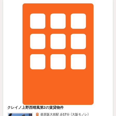
クレイノ上野西晴風第2の賃貸物件
柴原阪大前駅 歩
17
分 （大阪モノレ）