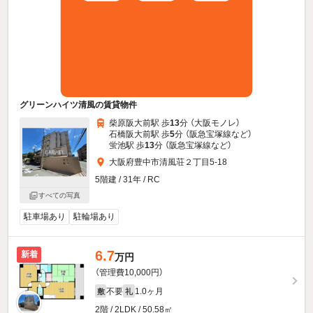
グリーンハイツ清風の賃貸物件
柴原阪大前駅 歩
13
分 （大阪モノレ）
石橋阪大前駅 歩
5
分 （阪急宝塚線
など
）
蛍池駅 歩
13
分 （阪急宝塚線
など
）
大阪府豊中市清風荘２丁目5-18
5階建 / 31年 / RC
すべての写真
駐車場あり
駐輪場あり
6.7
新着
万円
（管理費10,000円）
不要
1.0ヶ月
敷
礼
2階 / 2LDK / 50.58㎡