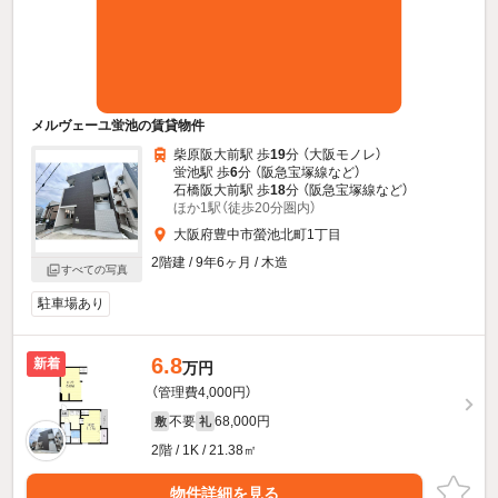
メルヴェーユ蛍池の賃貸物件
柴原阪大前駅 歩
19
分 （大阪モノレ）
蛍池駅 歩
6
分 （阪急宝塚線
など
）
石橋阪大前駅 歩
18
分 （阪急宝塚線
など
）
ほか1駅（徒歩20分圏内）
大阪府豊中市螢池北町1丁目
2階建 / 9年6ヶ月 / 木造
すべての写真
駐車場あり
6.8
新着
万円
（管理費4,000円）
不要
68,000円
敷
礼
2階 / 1K / 21.38㎡
物件詳細を見る