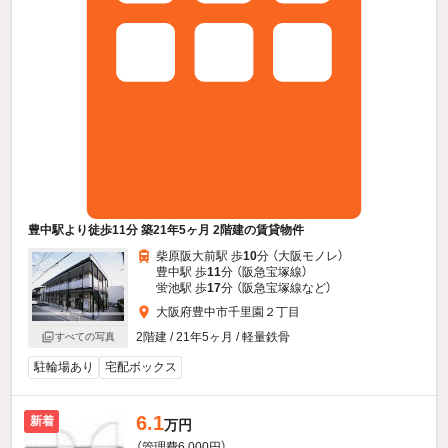
豊中駅より徒歩11分 築21年5ヶ月 2階建の賃貸物件
柴原阪大前駅 歩
10
分 （大阪モノレ）
豊中駅 歩
11
分 （阪急宝塚線）
蛍池駅 歩
17
分 （阪急宝塚線
など
）
大阪府豊中市千里園２丁目
2階建 / 21年5ヶ月 / 軽量鉄骨
すべての写真
駐輪場あり
宅配ボックス
6.1
新着
万円
（管理費6,000円）