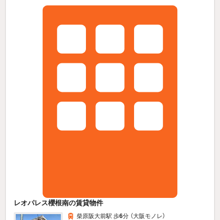
レオパレス櫻根南の賃貸物件
柴原阪大前駅 歩
6
分 （大阪モノレ）