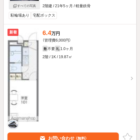
2階建 / 21年5ヶ月 / 軽量鉄骨
すべての写真
駐輪場あり
宅配ボックス
6.4
新着
万円
（管理費6,000円）
不要
1.0ヶ月
敷
礼
2階 / 1K / 19.87㎡
お問い合わせ
（無料）