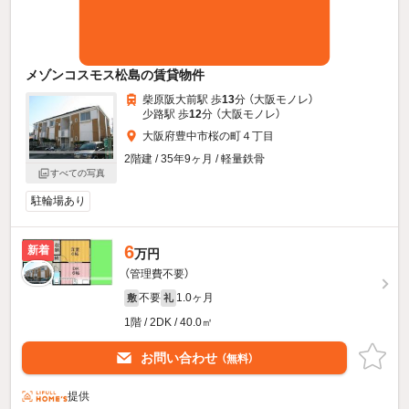
メゾンコスモス松島の賃貸物件
柴原阪大前駅 歩
13
分 （大阪モノレ）
少路駅 歩
12
分 （大阪モノレ）
大阪府豊中市桜の町４丁目
2階建 / 35年9ヶ月 / 軽量鉄骨
すべての写真
駐輪場あり
6
新着
万円
（管理費不要）
不要
1.0ヶ月
敷
礼
1階 / 2DK / 40.0㎡
お問い合わせ
（無料）
提供