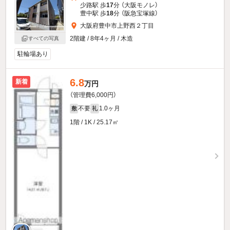
少路駅 歩
17
分 （大阪モノレ）
豊中駅 歩
18
分 （阪急宝塚線）
大阪府豊中市上野西２丁目
2階建 / 8年4ヶ月 / 木造
すべての写真
駐輪場あり
6.8
新着
万円
（管理費6,000円）
不要
1.0ヶ月
敷
礼
1階 / 1K / 25.17㎡