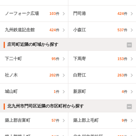
ノーフォーク広場
門司港
103
件
424
件
九州鉄道記念館
小森江
424
件
537
件
庄司町近隣の町域から探す
下二十町
下馬寄
95
件
153
件
社ノ木
白野江
202
件
263
件
城山町
新原町
1
件
4
件
北九州市門司区近隣の市区町村から探す
築上郡吉富町
築上郡上毛町
57
件
9
件