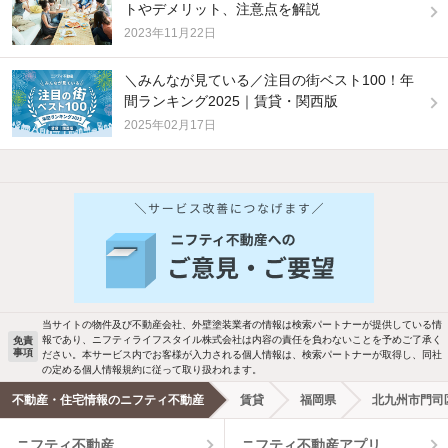
トやデメリット、注意点を解説
2023年11月22日
＼みんなが見ている／注目の街ベスト100！年
間ランキング2025｜賃貸・関西版
2025年02月17日
他の人はこんな条件で絞り込んでいます！
人気のこだわり条件
バス・トイレ別
2階以上
駐車場あり
ペット相談
当サイトの物件及び不動産会社、外壁塗装業者の情報は検索パートナーが提供している情
報であり、ニフティライフスタイル株式会社は内容の責任を負わないことを予めご了承く
免責
洗濯機置場あり
独立洗面台
事項
ださい。本サービス内でお客様が入力される個人情報は、検索パートナーが取得し、同社
の定める個人情報規約に従って取り扱われます。
エアコンあり
都市ガス
不動産・住宅情報のニフティ不動産
賃貸
福岡県
北九州市門司
ニフティ不動産
ニフティ不動産アプリ
温水洗浄便座
オートロック