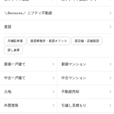
コンロ2口以上
追焚き機能
＼Because／ ニフティ不動産
TV付インターホン
角部屋
賃貸
新着のみ
インターネット無料
月極駐車場
賃貸事務所・賃貸オフィス
貸店舗・店舗賃貸
貸し倉庫
該当件数:
物件一覧に反映
1
件
新築一戸建て
新築マンション
中古一戸建て
中古マンション
土地
不動産売却
外壁塗装
引越し見積もり