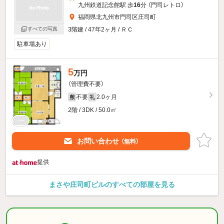
九州鉄道記念館駅 歩
16
分 （門司レトロ）
福岡県北九州市門司区庄司町
すべての写真
3階建 / 47年2ヶ月 / ＲＣ
駐車場あり
5
万円
（管理費不要）
不要
2.0ヶ月
敷
礼
2階 / 3DK / 50.0㎡
お問い合わせ
（無料）
提供
まさや庄司町ビルのすべての部屋を見る