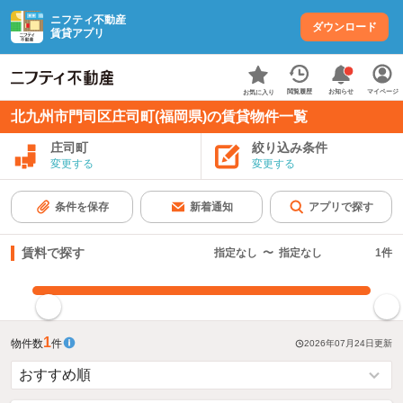
ニフティ不動産
ダウンロード
賃貸アプリ
お知らせ
閲覧履歴
マイページ
お気に入り
北九州市門司区庄司町(福岡県)の賃貸物件一覧
庄司町
絞り込み条件
変更する
変更する
条件を保存
新着通知
アプリで探す
賃料で探す
指定なし
〜
指定なし
1
件
指定した賃料で絞り込む
1
物件数
件
2026年07月24日
更新