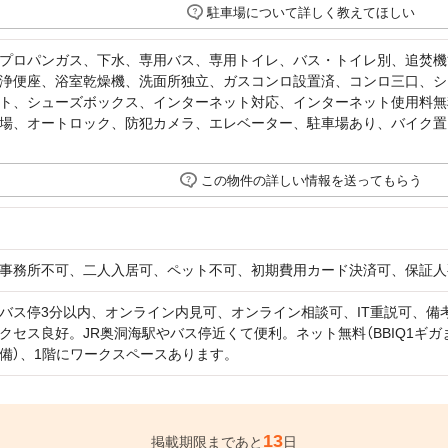
駐車場について詳しく教えてほしい
プロパンガス、下水、専用バス、専用トイレ、バス・トイレ別、追焚機
浄便座、浴室乾燥機、洗面所独立、ガスコンロ設置済、コンロ三口、シ
ト、シューズボックス、インターネット対応、インターネット使用料無
場、オートロック、防犯カメラ、エレベーター、駐車場あり、バイク置
この物件の詳しい情報を送ってもらう
事務所不可、二人入居可、ペット不可、初期費用カード決済可、保証人
バス停3分以内、オンライン内見可、オンライン相談可、IT重説可、備考
クセス良好。JR奥洞海駅やバス停近くて便利。ネット無料（BBIQ1ギガ
備）、1階にワークスペースあります。
13
掲載期限まであと
日