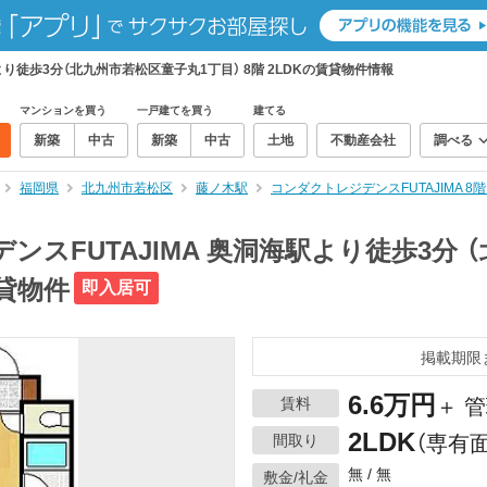
より徒歩3分（北九州市若松区童子丸1丁目） 8階 2LDKの賃貸物件情報
マンションを買う
一戸建てを買う
建てる
新築
中古
新築
中古
土地
不動産会社
調べる
福岡県
北九州市若松区
藤ノ木駅
コンダクトレジデンスFUTAJIMA 8
ンスFUTAJIMA 奥洞海駅より徒歩3分
賃貸物件
即入居可
掲載期限
6.6万円
賃料
＋ 管
2LDK
間取り
（専有面
無 / 無
敷金/礼金