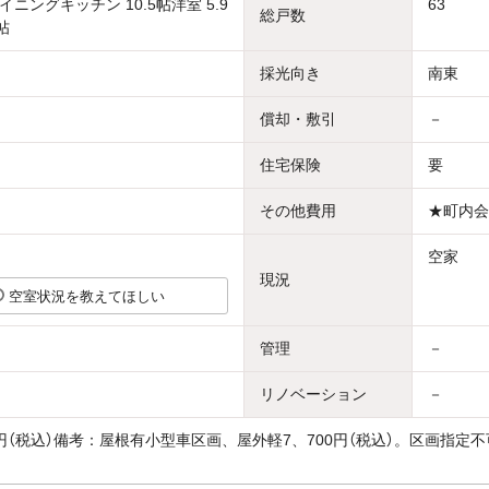
ニングキッチン 10.5帖洋室 5.9
63
総戸数
帖
採光向き
南東
償却・敷引
－
住宅保険
要
その他費用
★町内会
空家
現況
空室状況を教えてほしい
管理
－
リノベーション
－
00円（税込）備考：屋根有小型車区画、屋外軽7、700円（税込）。区画指