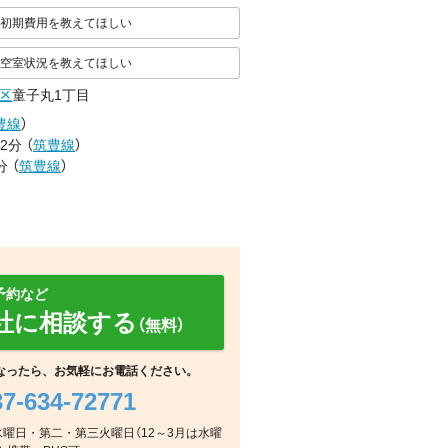
初期費用を教えてほしい
空室状況を教えてほしい
区
童子丸1丁目
豊線
）
2分
（
筑豊線
）
分
（
筑豊線
）
予約など
社に相談する
（無料）
なったら、お気軽にお電話ください。
37-634-72771
リビング/ダイニング
その他
周辺
毎週水曜日・第二・第三火曜日（12～3月は水曜