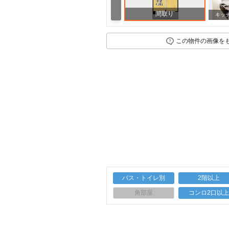
間取り
キッ
この物件の画像を
バス・トイレ別
2階以上
角部屋
コンロ2口以