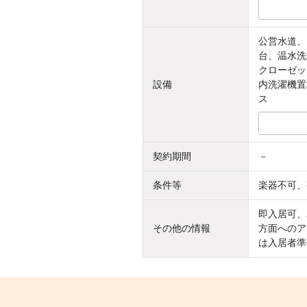
公営水道、
台、温水洗
クローゼッ
設備
内洗濯機置
ス
契約期間
－
条件等
楽器不可、
即入居可、
その他の情報
方面へのア
は入居者準