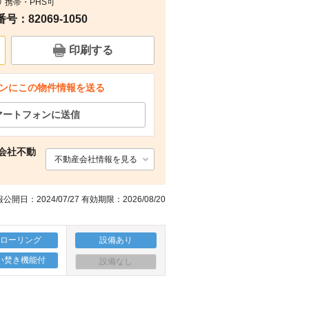
） 携帯・PHS可
：82069-1050
周辺
周辺
周辺
周辺
印刷する
ンにこの物件情報を送る
マートフォンに送信
会社不動
不動産会社情報を見る
公開日：2024/07/27 有効期限：2026/08/20
フローリング
設備あり
い焚き機能付
設備なし