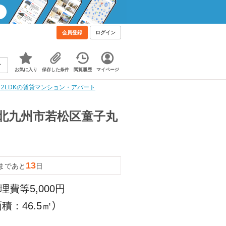
会員登録
ログイン
お気に入り
保存した条件
閲覧履歴
マイページ
階 2LDKの賃貸マンション・アパート
 （北九州市若松区童子丸
13
まであと
日
理費等5,000円
積：46.5㎡）