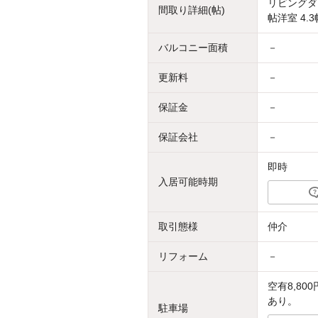
リビングダイ
間取り詳細(帖)
帖洋室 4.3
バルコニー面積
－
更新料
－
保証金
－
保証会社
－
即時
入居可能時期
取引態様
仲介
リフォーム
－
空有8,8
あり。
駐車場