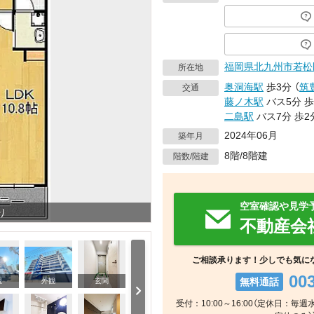
福岡県
北九州市若松
所在地
奥洞海駅
歩3分
（
筑
交通
藤ノ木駅
バス5分
歩
二島駅
バス7分
歩2
2024年06月
築年月
8階/8階建
階数/階建
空室確認や見学
り
不動産会
ご相談承ります！少しでも気に
00
無料通話
観
外観
玄関
受付：10:00～16:00（定休日：