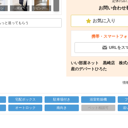
定休のみ）
お問い合わせ番号
室内
チン
浴室
リビング/ダイニング
お気に入り
もっと送ってもらう
携帯・スマートフォ
URLをス
いい部屋ネット 黒崎店 株式
産のデパートひろた
情報
宅配ボックス
駐車場付き
浴室乾燥機
上
オートロック
南向き
ペット相談可
追