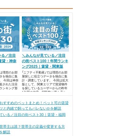
いる／注目
＼みんなが見ている／注目
賃貸・神奈
の街ベスト100！年間ランキ
ング2025｜賃貸・関東版
では理想のお部
「ニフティ不動産」では理想のお部
タを独自に集
屋探しに役立つデータを独自に集
。 今回は神奈
計・調査しています。 今回は拡大
覧された注目
版として、関東エリアで賃貸物件
ランキング形
を探しているユーザーからの昨年
1年間の検索・閲覧数が最も高か
った、注目の街ランキングベスト
100を発表します！
おすすめのペットまとめ！ペット可の賃貸
ツと内緒で飼ってもバレないかを解説
ている／注目の街ベスト30｜賃貸・福岡
世帯主は誰？世帯主の定義や変更する方
を解説