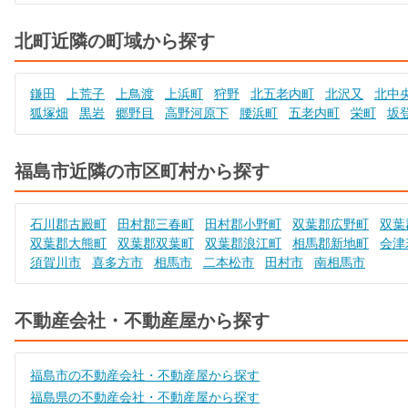
北町近隣の町域から探す
鎌田
上荒子
上鳥渡
上浜町
狩野
北五老内町
北沢又
北中
狐塚畑
黒岩
郷野目
高野河原下
腰浜町
五老内町
栄町
坂
福島市近隣の市区町村から探す
石川郡古殿町
田村郡三春町
田村郡小野町
双葉郡広野町
双葉
双葉郡大熊町
双葉郡双葉町
双葉郡浪江町
相馬郡新地町
会津
須賀川市
喜多方市
相馬市
二本松市
田村市
南相馬市
不動産会社・不動産屋から探す
福島市の不動産会社・不動産屋から探す
福島県の不動産会社・不動産屋から探す