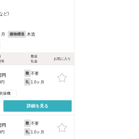
など
）
ヶ月
木造
建物構造
料
敷金
お気に入り
費等
礼金
不要
敷
万円
1.0ヶ月
0円
礼
乾燥機
詳細を見る
不要
敷
万円
1.0ヶ月
0円
礼