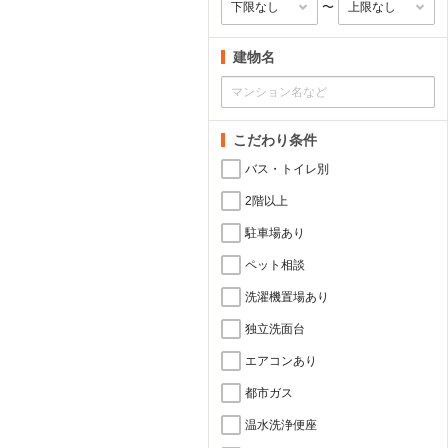
〜
建物名
こだわり条件
バス・トイレ別
2階以上
駐車場あり
ペット相談
洗濯機置場あり
独立洗面台
エアコンあり
都市ガス
温水洗浄便座