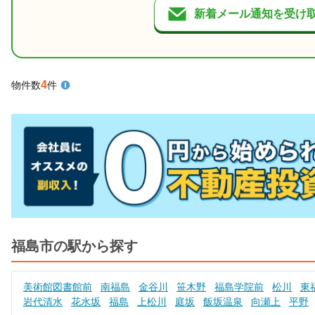
新着メール通知を受け
4
物件数
件
福島市の駅から探す
美術館図書館前
南福島
金谷川
笹木野
福島学院前
松川
東
岩代清水
花水坂
福島
上松川
庭坂
飯坂温泉
向瀬上
平野