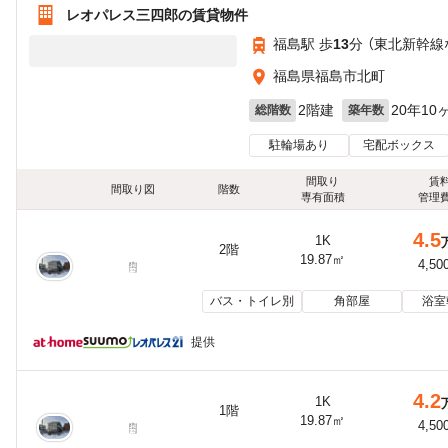
レオパレス三四郎の賃貸物件
福島駅 歩
13
分 （東北新幹線
福島県福島市北町
2階建
20年10
総階数
築年数
駐輪場あり
宅配ボックス
間取り
賃
間取り図
階数
専有面積
管理
4.5
1K
2階
19.87㎡
4,50
バス・トイレ別
角部屋
浴室
提供
4.2
1K
1階
19.87㎡
4,50