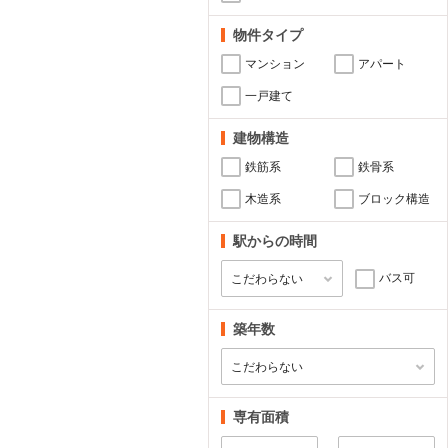
物件タイプ
マンション
アパート
一戸建て
建物構造
鉄筋系
鉄骨系
木造系
ブロック構造
駅からの時間
バス可
築年数
専有面積