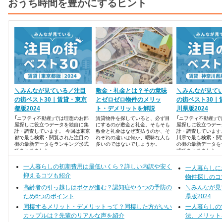
おうち時間を豊かにするヒント
＼みんなが見ている／注目
敷金・礼金とは？その意味
＼みんなが見て
の街ベスト30｜賃貸・東京
とゼロゼロ物件のメリッ
の街ベスト30｜
都版2024
ト・デメリットを解説
川県版2024
「ニフティ不動産」では理想のお部
賃貸物件を探していると、必ず目
「ニフティ不動産」
屋探しに役立つデータを独自に集
にするのが敷金と礼金。そもそも
屋探しに役立つデー
計・調査しています。 今回は東京
敷金と礼金はなぜ支払うのか、そ
計・調査しています
都で最も検索・閲覧された注目の
れぞれの違いは何か、曖昧な人も
川県で最も検索・閲
街の最新データをランキング形式
多いのではないでしょうか。
の街の最新データを
でまとめました。
式でまとめました。
一人暮らしの初期費用は最低いくら？詳しい内訳や安く
一人暮らしに
抑えるコツも紹介
物件探しのコ
高齢者の引っ越しはボケが進む？認知症やうつの予防の
＼みんなが見
ため6つのポイント
県版2024
同棲するメリット・デメリットって？同棲した方がいい
一人暮らしの
カップルは？先輩のリアルな声を紹介
法、メリット