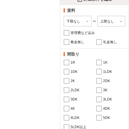
賃料
〜
管理費など込み
敷金無し
礼金無し
間取り
1R
1K
1DK
1LDK
2K
2DK
2LDK
3K
3DK
3LDK
4K
4DK
4LDK
5DK
5LDK以上