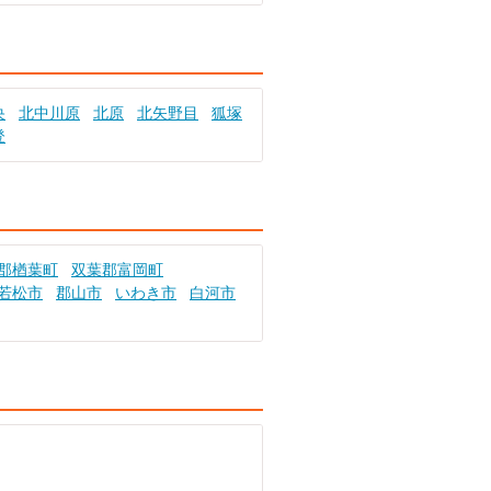
央
北中川原
北原
北矢野目
狐塚
登
郡楢葉町
双葉郡富岡町
若松市
郡山市
いわき市
白河市