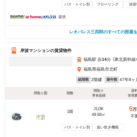
バス・トイレ別
フローリング
浴室
提供
レオパレス三四郎のすべての部屋
岸波マンションの賃貸物件
福島駅 歩
14
分 （東北新幹線
福島県福島市北町
2階建
47年8ヶ
総階数
築年数
間取り
賃
間取り図
階数
専有面積
管理
5
2LDK
万
1階
49.68㎡
不
バス・トイレ別
追い炊き機能