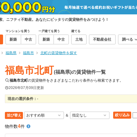
検索、ニフティ不動産。あなたにピッタリの賃貸物件をみつけよう！
マンションを買う
一戸建てを買う
建てる
新築
中古
新築
中古
土地
不動産会社
調べる
福島県
福島市
北町の賃貸物件を探す
福島市北町
(福島県)の賃貸物件一覧
福島市北町
の賃貸物件をさまざまなこだわり条件から検索できます。
2026年07月09日
更新
現在の選択条件：
-
絞り込み
並び替え
＆
4
物件数
件