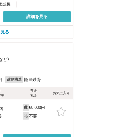
乾燥機
詳細を見る
を見る
など
）
月
軽量鉄骨
建物構造
料
敷金
お気に入り
費等
礼金
60,000円
敷
円
不要
要
礼