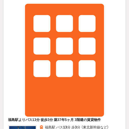
福島駅よりバス13分 徒歩3分 築37年5ヶ月 3階建の賃貸物件
福島駅 バス
13
分 歩
3
分 （東北新幹線
など
）