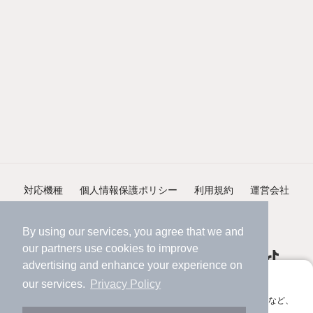
対応機種
個人情報保護ポリシー
利用規約
運営会社
ヘルプ・お問い合わせ
採用情報
By using our services, you agree that we and
our
partners
use cookies to improve
advertising and enhance your experience on
アプリに切り替えて、サクサクお部屋探し
our services.
Privacy Policy
会員登録なしですぐ使える。マップ検索やお気に入り保存など、
©NIFTY Lifestyle Co., Ltd.