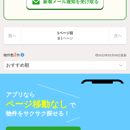
新着メール通知を受け取る
1ページ目
前へ
次へ
全1ページ
2
物件数
件
2022年05月09日
更新
アプリなら
ページ移動なし
で
物件をサクサク探せる！