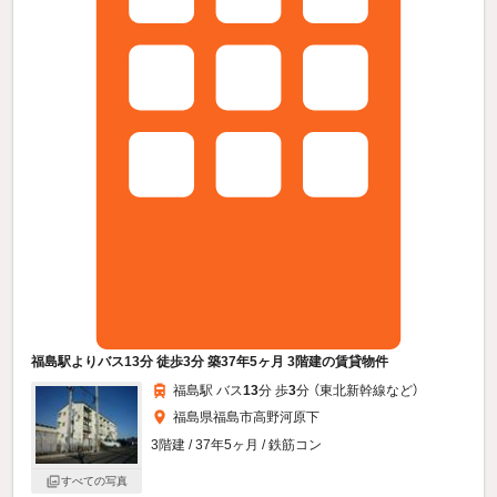
福島駅よりバス13分 徒歩3分 築37年5ヶ月 3階建の賃貸物件
福島駅 バス
13
分 歩
3
分 （東北新幹線
など
）
福島県福島市高野河原下
3階建 / 37年5ヶ月 / 鉄筋コン
すべての写真