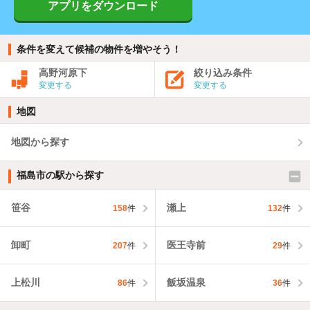
アプリをダウンロード
条件を変えて候補の物件を増やそう！
高野河原下
絞り込み条件
変更する
変更する
地図
地図から探す
福島市の駅から探す
笹谷
瀬上
158
件
132
件
卸町
医王寺前
207
件
29
件
上松川
飯坂温泉
86
件
36
件