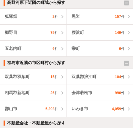
高野河原下近隣の町域から探す
狐塚畑
黒岩
2
件
157
件
郷野目
腰浜町
75
件
149
件
五老内町
栄町
6
件
6
件
福島市近隣の市区町村から探す
双葉郡双葉町
双葉郡浪江町
15
件
104
件
相馬郡新地町
会津若松市
26
件
990
件
郡山市
いわき市
5,293
件
4,059
件
不動産会社・不動産屋から探す