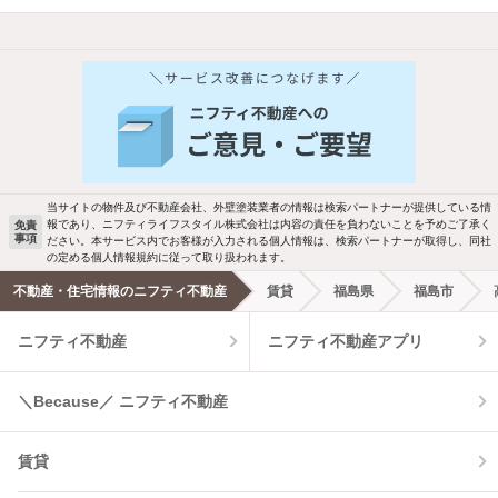
他の人はこんな条件で絞り込んでいます！
人気のこだわり条件
バス・トイレ別
2階以上
駐車場あり
ペット相談
当サイトの物件及び不動産会社、外壁塗装業者の情報は検索パートナーが提供している情
報であり、ニフティライフスタイル株式会社は内容の責任を負わないことを予めご了承く
免責
事項
ださい。本サービス内でお客様が入力される個人情報は、検索パートナーが取得し、同社
洗濯機置場あり
独立洗面台
の定める個人情報規約に従って取り扱われます。
不動産・住宅情報のニフティ不動産
賃貸
福島県
福島市
エアコンあり
都市ガス
ニフティ不動産
ニフティ不動産アプリ
温水洗浄便座
オートロック
＼Because／ ニフティ不動産
コンロ2口以上
追焚き機能
賃貸
TV付インターホン
角部屋