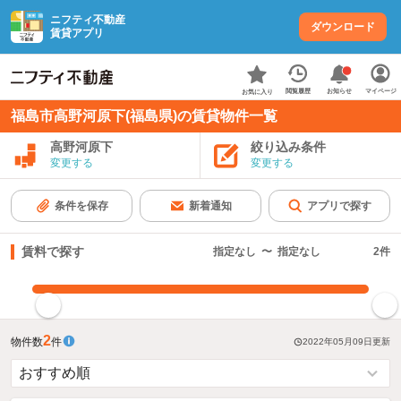
ニフティ不動産
ダウンロード
賃貸アプリ
お知らせ
閲覧履歴
マイページ
お気に入り
福島市高野河原下(福島県)の賃貸物件一覧
高野河原下
絞り込み条件
変更する
変更する
条件を保存
新着通知
アプリで探す
賃料で探す
指定なし
〜
指定なし
2
件
指定した賃料で絞り込む
2
物件数
件
2022年05月09日
更新