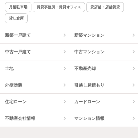
新着のみ
インターネット無料
月極駐車場
賃貸事務所・賃貸オフィス
貸店舗・店舗賃貸
貸し倉庫
該当件数:
物件一覧に反映
2
件
新築一戸建て
新築マンション
中古一戸建て
中古マンション
土地
不動産売却
外壁塗装
引越し見積もり
住宅ローン
カードローン
不動産会社情報
マンション情報