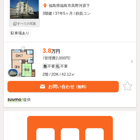
福島県福島市高野河原下
3階建 / 37年5ヶ月 / 鉄筋コン
すべての写真
駐車場あり
3.8
万円
（管理費2,000円）
不要
不要
敷
礼
2階 / 2DK / 42.12㎡
お問い合わせ
（無料）
提供