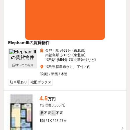
ElephantIIIの賃貸物件
金谷川駅 歩
63
分 （東北線）
南福島駅 歩
10
分 （東北線）
福島駅 歩
54
分 （東北新幹線
など
）
すべての写真
福島県福島市永井川字竹ノ内
2階建 / 新築 / 木造
駐車場あり
宅配ボックス
4.5
万円
（管理費3,500円）
不要
不要
敷
礼
1階 / 1K / 28.27㎡