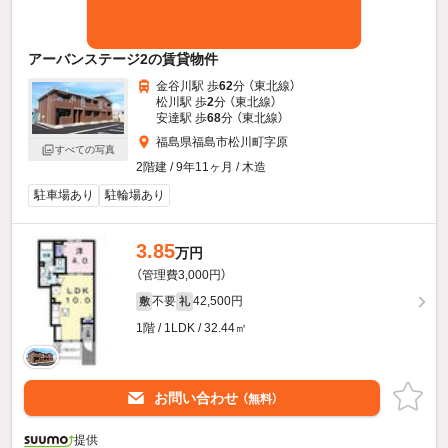
アーバンステージ2の賃貸物件
金谷川駅 歩
62
分 （東北線）
松川駅 歩
2
分 （東北線）
安達駅 歩
68
分 （東北線）
福島県福島市松川町字原
すべての写真
2階建 / 9年11ヶ月 / 木造
駐車場あり
駐輪場あり
3.85
万円
（管理費3,000円）
不要
42,500円
敷
礼
1階 / 1LDK / 32.44㎡
お問い合わせ
（無料）
提供