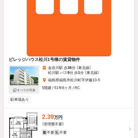
ビレッジハウス松川1号棟の賃貸物件
金谷川駅 歩
36
分 （東北線）
松川駅 バス
9
分 歩
1
分 （東北線）
福島県福島市松川町字伊藤10-5
5階建 / 51年6ヶ月 / RC
すべての写真
駐車場あり
2.39
万円
（管理費不要）
不要
不要
敷
礼