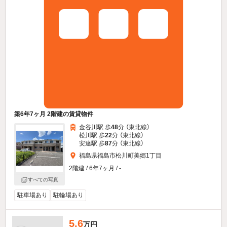
築6年7ヶ月 2階建の賃貸物件
金谷川駅 歩
48
分 （東北線）
松川駅 歩
22
分 （東北線）
安達駅 歩
87
分 （東北線）
福島県福島市松川町美郷1丁目
2階建 / 6年7ヶ月 / -
すべての写真
駐車場あり
駐輪場あり
5.6
万円