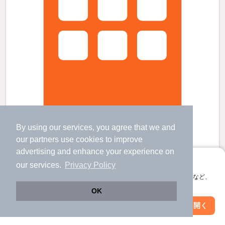
By using our services, you agree that we and
イエローストーンの賃貸物件
our
partners
use cookies to improve
金谷川駅 歩
60
分 （東北線）
advertising and enhance your experience on
松川駅 歩
7
分 （東北線）
アプリに切り替えて、サクサクお部屋探し
安達駅 歩
69
分 （東北線）
our services.
Privacy Policy
福島県福島市松川町字原
会員登録なしですぐ使える。マップ検索やお気に入り保存など、
アプリ限定の便利な機能が使えます！
2階建 / 12年1ヶ月 / 鉄骨
すべての写真
OK
駐車場あり
駐輪場あり
Web版で続行
アプリを開く
駅・沿線を変更
絞り込み条件を変更