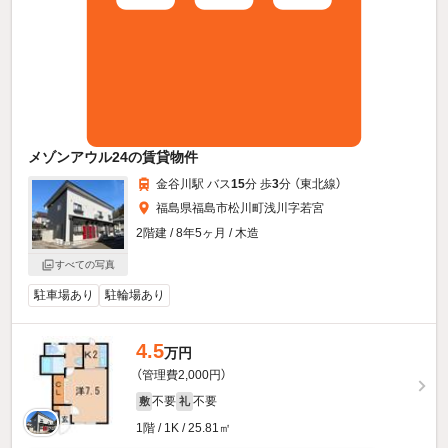
メゾンアウル24の賃貸物件
金谷川駅 バス
15
分 歩
3
分 （東北線）
福島県福島市松川町浅川字若宮
2階建 / 8年5ヶ月 / 木造
すべての写真
駐車場あり
駐輪場あり
4.5
万円
（管理費2,000円）
不要
不要
敷
礼
1階 / 1K / 25.81㎡