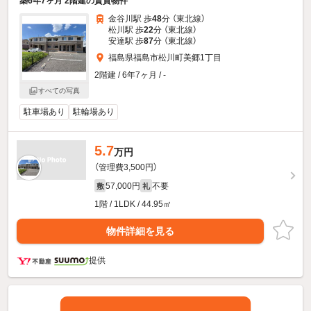
築6年7ヶ月 2階建の賃貸物件
金谷川駅 歩
48
分 （東北線）
松川駅 歩
22
分 （東北線）
安達駅 歩
87
分 （東北線）
福島県福島市松川町美郷1丁目
2階建 / 6年7ヶ月 / -
すべての写真
駐車場あり
駐輪場あり
5.7
万円
（管理費3,500円）
57,000円
不要
敷
礼
1階 / 1LDK / 44.95㎡
物件詳細を見る
提供