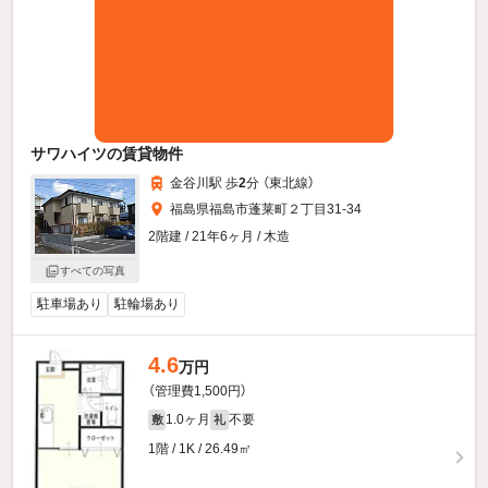
サワハイツの賃貸物件
金谷川駅 歩
2
分 （東北線）
福島県福島市蓬莱町２丁目31-34
2階建 / 21年6ヶ月 / 木造
すべての写真
駐車場あり
駐輪場あり
4.6
万円
（管理費1,500円）
1.0ヶ月
不要
敷
礼
1階 / 1K / 26.49㎡