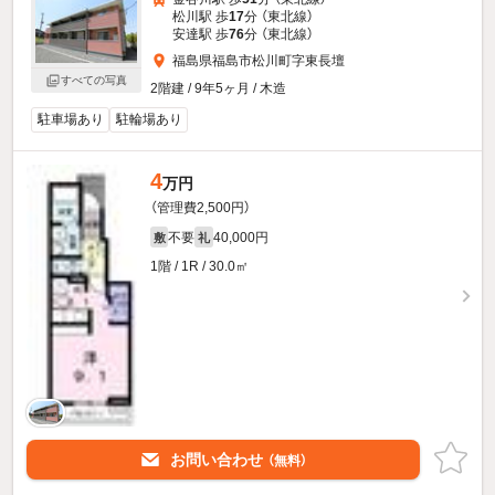
松川駅 歩
17
分 （東北線）
安達駅 歩
76
分 （東北線）
福島県福島市松川町字東長壇
すべての写真
2階建 / 9年5ヶ月 / 木造
駐車場あり
駐輪場あり
4
万円
（管理費2,500円）
不要
40,000円
敷
礼
1階 / 1R / 30.0㎡
お問い合わせ
（無料）