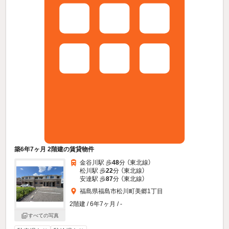
築6年7ヶ月 2階建の賃貸物件
金谷川駅 歩
48
分 （東北線）
松川駅 歩
22
分 （東北線）
安達駅 歩
87
分 （東北線）
福島県福島市松川町美郷1丁目
2階建 / 6年7ヶ月 / -
すべての写真