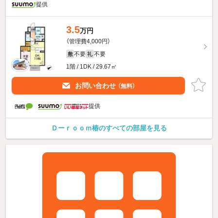
提供
3.5
万円
（管理費4,000円）
不要
不要
敷
礼
1階 / 1DK / 29.67㎡
お問い合わせ
（無料）
提供
Ｄーｒｏｏｍ椿のすべての部屋を見る