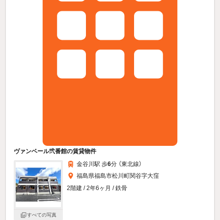
ヴァンベール弐番館の賃貸物件
金谷川駅 歩
6
分 （東北線）
福島県福島市松川町関谷字大窪
2階建 / 2年6ヶ月 / 鉄骨
すべての写真