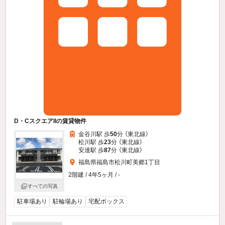
D・CスクエアIIの賃貸物件
金谷川駅 歩
50
分 （東北線）
松川駅 歩
23
分 （東北線）
安達駅 歩
87
分 （東北線）
福島県福島市松川町美郷1丁目
2階建 / 4年5ヶ月 / -
すべての写真
駐車場あり
駐輪場あり
宅配ボックス