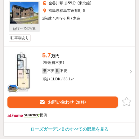
金谷川駅 歩
55
分 （東北線）
福島県福島市蓬莱町６
2階建 / 8年9ヶ月 / 木造
すべての写真
駐車場あり
5.7
万円
（管理費不要）
不要
不要
敷
礼
1階 / 1LDK / 33.1㎡
お問い合わせ
（無料）
提供
ローズガーデンＢのすべての部屋を見る