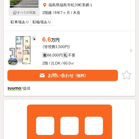
福島県福島市松川町美郷１
2階建 / 6年7ヶ月 / 木造
すべての写真
駐車場あり
駐輪場あり
6.6
万円
（管理費3,500円）
66,000円
不要
敷
礼
2階 / 2LDK / 60.0㎡
お問い合わせ
（無料）
提供