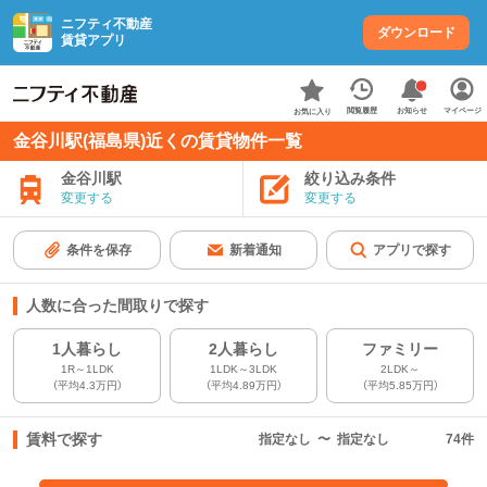
ニフティ不動産
ダウンロード
賃貸アプリ
お知らせ
閲覧履歴
マイページ
お気に入り
金谷川駅(福島県)近くの賃貸物件一覧
金谷川駅
絞り込み条件
変更する
変更する
条件を保存
新着通知
アプリで探す
人数に合った間取りで探す
1人暮らし
2人暮らし
ファミリー
1R～1LDK
1LDK～3LDK
2LDK～
（平均4.3万円）
（平均4.89万円）
（平均5.85万円）
賃料で探す
指定なし
〜
指定なし
74
件