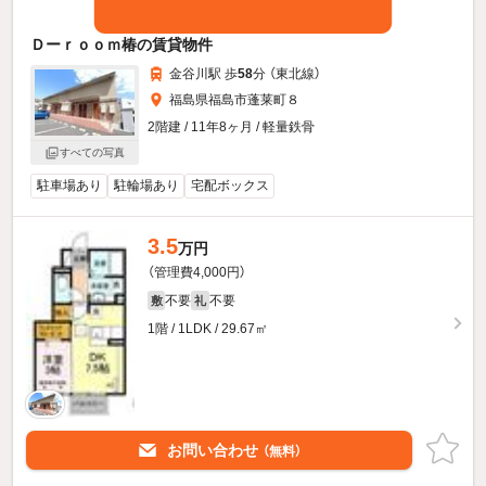
Ｄーｒｏｏｍ椿の賃貸物件
金谷川駅 歩
58
分 （東北線）
福島県福島市蓬莱町８
2階建 / 11年8ヶ月 / 軽量鉄骨
すべての写真
駐車場あり
駐輪場あり
宅配ボックス
3.5
万円
（管理費4,000円）
不要
不要
敷
礼
1階 / 1LDK / 29.67㎡
お問い合わせ
（無料）