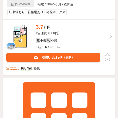
3階建 / 30年5ヶ月 / 鉄骨造
すべての写真
駐車場あり
駐輪場あり
宅配ボックス
3.7
万円
（管理費3,000円）
不要
不要
敷
礼
1階 / 1K / 23.18㎡
お問い合わせ
（無料）
提供