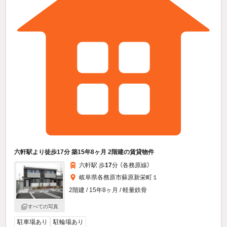
六軒駅より徒歩17分 築15年8ヶ月 2階建の賃貸物件
六軒駅 歩
17
分 （各務原線）
岐阜県各務原市蘇原新栄町１
2階建 / 15年8ヶ月 / 軽量鉄骨
すべての写真
駐車場あり
駐輪場あり