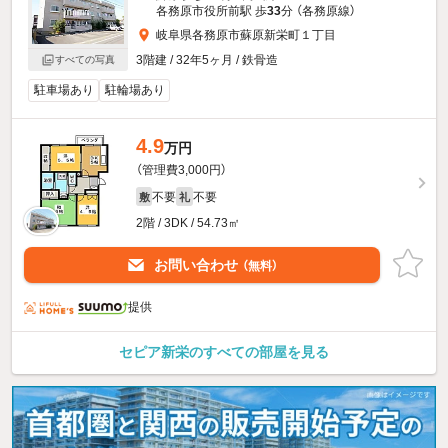
各務原市役所前駅 歩
33
分 （各務原線）
岐阜県各務原市蘇原新栄町１丁目
3階建 / 32年5ヶ月 / 鉄骨造
すべての写真
駐車場あり
駐輪場あり
4.9
万円
（管理費3,000円）
不要
不要
敷
礼
2階 / 3DK / 54.73㎡
お問い合わせ
（無料）
提供
セピア新栄のすべての部屋を見る