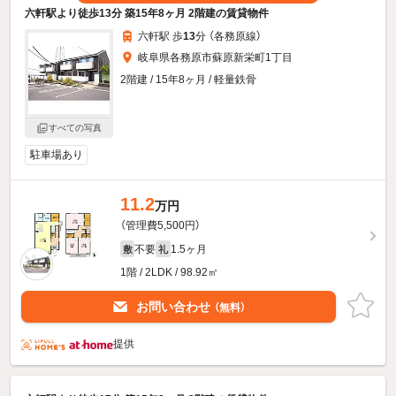
六軒駅より徒歩13分 築15年8ヶ月 2階建の賃貸物件
六軒駅 歩
13
分 （各務原線）
岐阜県各務原市蘇原新栄町1丁目
2階建 / 15年8ヶ月 / 軽量鉄骨
すべての写真
駐車場あり
11.2
万円
（管理費5,500円）
不要
1.5ヶ月
敷
礼
1階 / 2LDK / 98.92㎡
お問い合わせ
（無料）
提供