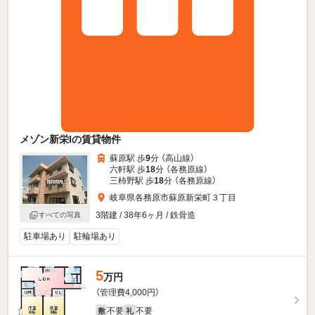
メゾン新栄Iの賃貸物件
蘇原駅 歩
9
分 （高山線）
六軒駅 歩
18
分 （各務原線）
三柿野駅 歩
18
分 （各務原線）
岐阜県各務原市蘇原新栄町３丁目
3階建 / 38年6ヶ月 / 鉄骨造
すべての写真
駐車場あり
駐輪場あり
5
万円
（管理費4,000円）
不要
不要
敷
礼