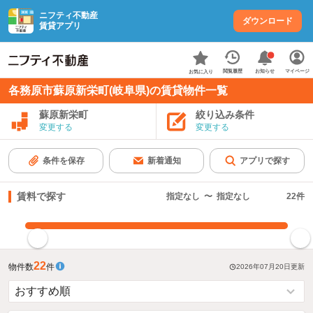
ニフティ不動産
ダウンロード
賃貸アプリ
お知らせ
閲覧履歴
マイページ
お気に入り
各務原市蘇原新栄町(岐阜県)の賃貸物件一覧
蘇原新栄町
絞り込み条件
変更する
変更する
条件を保存
新着通知
アプリで探す
賃料で探す
指定なし
〜
指定なし
22
件
指定した賃料で絞り込む
22
物件数
件
2026年07月20日
更新