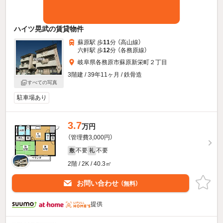
ハイツ晃武の賃貸物件
蘇原駅 歩
11
分 （高山線）
六軒駅 歩
12
分 （各務原線）
岐阜県各務原市蘇原新栄町２丁目
3階建 / 39年11ヶ月 / 鉄骨造
すべての写真
駐車場あり
3.7
万円
（管理費3,000円）
不要
不要
敷
礼
2階 / 2K / 40.3㎡
お問い合わせ
（無料）
提供