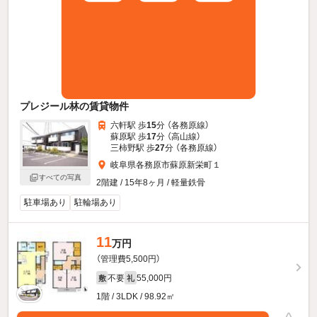
プレジール林の賃貸物件
六軒駅 歩
15
分 （各務原線）
蘇原駅 歩
17
分 （高山線）
三柿野駅 歩
27
分 （各務原線）
岐阜県各務原市蘇原新栄町１
すべての写真
2階建 / 15年8ヶ月 / 軽量鉄骨
駐車場あり
駐輪場あり
11
万円
（管理費5,500円）
不要
55,000円
敷
礼
1階 / 3LDK / 98.92㎡