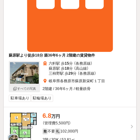
蘇原駅より徒歩18分 築36年6ヶ月 2階建の賃貸物件
六軒駅 歩
15
分 （各務原線）
蘇原駅 歩
18
分 （高山線）
三柿野駅 歩
29
分 （各務原線）
岐阜県各務原市蘇原新栄町１丁目
2階建 / 36年6ヶ月 / 軽量鉄骨
すべての写真
駐車場あり
駐輪場あり
6.8
万円
（管理費5,500円）
不要
102,000円
敷
礼
2階 / 3DK / 53.81㎡