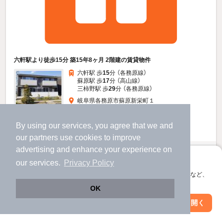
六軒駅より徒歩15分 築15年8ヶ月 2階建の賃貸物件
六軒駅 歩
15
分 （各務原線）
蘇原駅 歩
17
分 （高山線）
三柿野駅 歩
29
分 （各務原線）
岐阜県各務原市蘇原新栄町１
2階建 / 15年8ヶ月 / 軽量鉄骨
すべての写真
By using our services, you agree that we and
駐車場あり
駐輪場あり
our
partners
use cookies to improve
advertising and enhance your experience on
11
万円
アプリに切り替えて、サクサクお部屋探し
our services.
Privacy Policy
（管理費5,500円）
会員登録なしですぐ使える。マップ検索やお気に入り保存など、
不要
55,000円
敷
礼
アプリ限定の便利な機能が使えます！
OK
1階 / 3LDK / 98.92㎡
Web版で続行
アプリを開く
市区町村を変更
絞り込み条件を変更
お問い合わせ
（無料）