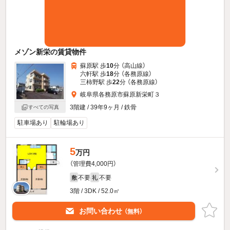
メゾン新栄の賃貸物件
蘇原駅 歩
10
分 （高山線）
六軒駅 歩
18
分 （各務原線）
三柿野駅 歩
22
分 （各務原線）
岐阜県各務原市蘇原新栄町３
3階建 / 39年9ヶ月 / 鉄骨
すべての写真
駐車場あり
駐輪場あり
5
万円
（管理費4,000円）
不要
不要
敷
礼
3階 / 3DK / 52.0㎡
お問い合わせ
（無料）