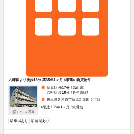
六軒駅より徒歩18分 築35年1ヶ月 4階建の賃貸物件
蘇原駅 歩
17
分 （高山線）
六軒駅 歩
18
分 （各務原線）
岐阜県各務原市蘇原新栄町２丁目
4階建 / 35年1ヶ月 / 鉄骨造
すべての写真
駐車場あり
駐輪場あり