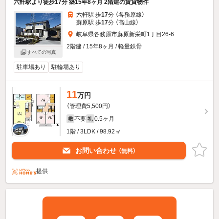
六軒駅より徒歩17分 築15年8ヶ月 2階建の賃貸物件
六軒駅 歩
17
分 （各務原線）
蘇原駅 歩
17
分 （高山線）
岐阜県各務原市蘇原新栄町1丁目26-6
2階建 / 15年8ヶ月 / 軽量鉄骨
すべての写真
駐車場あり
駐輪場あり
11
万円
（管理費5,500円）
不要
0.5ヶ月
敷
礼
1階 / 3LDK / 98.92㎡
お問い合わせ
（無料）
提供