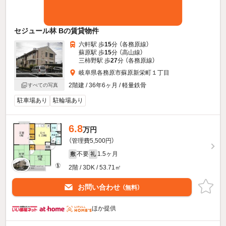
セジュール林 Bの賃貸物件
六軒駅 歩
15
分 （各務原線）
蘇原駅 歩
15
分 （高山線）
三柿野駅 歩
27
分 （各務原線）
岐阜県各務原市蘇原新栄町１丁目
2階建 / 36年6ヶ月 / 軽量鉄骨
すべての写真
駐車場あり
駐輪場あり
6.8
万円
（管理費5,500円）
不要
1.5ヶ月
敷
礼
2階 / 3DK / 53.71㎡
お問い合わせ
（無料）
ほか提供