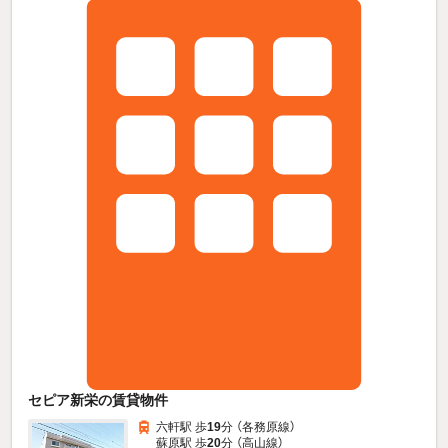
セピア新栄の賃貸物件
六軒駅 歩
19
分 （各務原線）
蘇原駅 歩
20
分 （高山線）