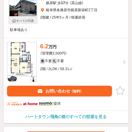
蘇原駅 歩
17
分 （高山線）
岐阜県各務原市蘇原新栄町2丁目
2階建 / 25年5ヶ月 / 軽量鉄骨
すべての写真
駐車場あり
6.2
万円
（管理費3,500円）
不要
不要
敷
礼
2階 / 2LDK / 56.31㎡
お問い合わせ
（無料）
提供
ハートタウン飛鳥C棟のすべての部屋を見る