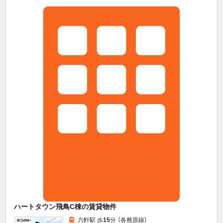
ハートタウン飛鳥C棟の賃貸物件
六軒駅 歩
15
分 （各務原線）