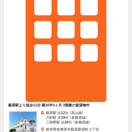
蘇原駅より徒歩12分 築30年5ヶ月 3階建の賃貸物件
蘇原駅 歩
12
分 （高山線）
六軒駅 歩
19
分 （各務原線）
三柿野駅 歩
24
分 （各務原線）
岐阜県各務原市蘇原新栄町３丁目