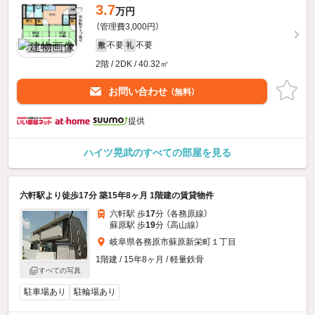
3.7
万円
（管理費3,000円）
不要
不要
敷
礼
2階 / 2DK / 40.32㎡
お問い合わせ
（無料）
提供
ハイツ晃武のすべての部屋を見る
六軒駅より徒歩17分 築15年8ヶ月 1階建の賃貸物件
六軒駅 歩
17
分 （各務原線）
蘇原駅 歩
19
分 （高山線）
岐阜県各務原市蘇原新栄町１丁目
1階建 / 15年8ヶ月 / 軽量鉄骨
すべての写真
駐車場あり
駐輪場あり