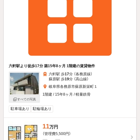
六軒駅より徒歩17分 築15年8ヶ月 1階建の賃貸物件
六軒駅 歩
17
分 （各務原線）
蘇原駅 歩
19
分 （高山線）
岐阜県各務原市蘇原新栄町１
1階建 / 15年8ヶ月 / 軽量鉄骨
すべての写真
駐車場あり
駐輪場あり
11
万円
（管理費5,500円）