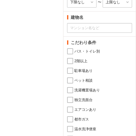
〜
建物名
こだわり条件
バス・トイレ別
2階以上
駐車場あり
ペット相談
洗濯機置場あり
独立洗面台
エアコンあり
都市ガス
温水洗浄便座