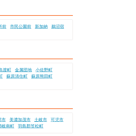
所前
市民公園前
新加納
鵜沼宿
島渡町
金属団地
小佐野町
町
蘇原清住町
蘇原熊田町
那市
美濃加茂市
土岐市
可児市
郡岐南町
羽島郡笠松町