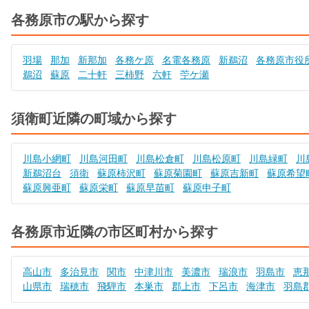
各務原市の駅から探す
羽場
那加
新那加
各務ケ原
名電各務原
新鵜沼
各務原市役
鵜沼
蘇原
二十軒
三柿野
六軒
苧ケ瀬
須衛町近隣の町域から探す
川島小網町
川島河田町
川島松倉町
川島松原町
川島緑町
川
新鵜沼台
須衛
蘇原柿沢町
蘇原菊園町
蘇原吉新町
蘇原希望
蘇原興亜町
蘇原栄町
蘇原早苗町
蘇原申子町
各務原市近隣の市区町村から探す
高山市
多治見市
関市
中津川市
美濃市
瑞浪市
羽島市
恵
山県市
瑞穂市
飛騨市
本巣市
郡上市
下呂市
海津市
羽島