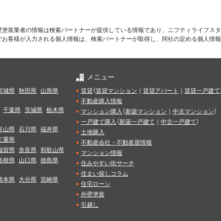
壁塗装業者の情報は検索パートナーが提供している情報であり、ニフティライフスタ
でお客様が入力される個人情報は、検索パートナーが取得し、同社の定める個人情報
メニュー
宮城県
秋田県
山形県
賃貸
（
賃貸マンション
｜
賃貸アパート
｜
賃貸一戸建て
不動産購入情報
千葉県
茨城県
栃木県
マンション購入
（
新築マンション
｜
中古マンション
）
一戸建て購入
（
新築一戸建て
｜
中古一戸建て
）
富山県
石川県
福井県
土地購入
三重県
不動産会社・不動産屋情報
滋賀県
奈良県
和歌山県
マンション情報
島根県
山口県
徳島県
住みやすい街サーチ
住まい探しコラム
熊本県
大分県
宮崎県
住宅ローン
外壁塗装
引越し