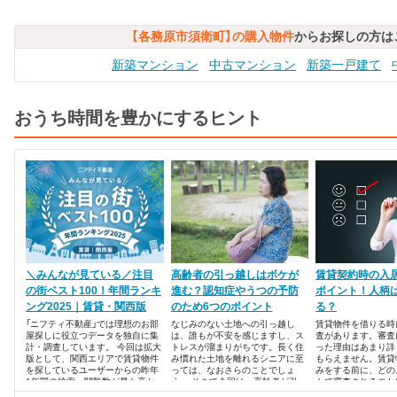
【各務原市須衛町】の購入物件
からお探しの方は
新築マンション
中古マンション
新築一戸建て
おうち時間を豊かにするヒント
＼みんなが見ている／注目
高齢者の引っ越しはボケが
賃貸契約時の入
の街ベスト100！年間ランキ
進む？認知症やうつの予防
ポイント！人柄
ング2025｜賃貸・関西版
のため6つのポイント
る？
「ニフティ不動産」では理想のお部
なじみのない土地への引っ越し
賃貸物件を借りる時
屋探しに役立つデータを独自に集
は、誰もが不安を感じますし、ス
査があります。審査
計・調査しています。 今回は拡大
トレスが溜まりがちです。長く住
った理由はあまり詳
版として、関西エリアで賃貸物件
み慣れた土地を離れるシニアに至
もらえません。賃貸
を探しているユーザーからの昨年
っては、なおさらのことでしょ
みをする前に、どの
1年間の検索・閲覧数が最も高か
う。 そこで今回は、高齢者が引っ
トで審査されるのか
った、注目の街ランキングベスト
越しをするときに、家族が気をつ
しょう。