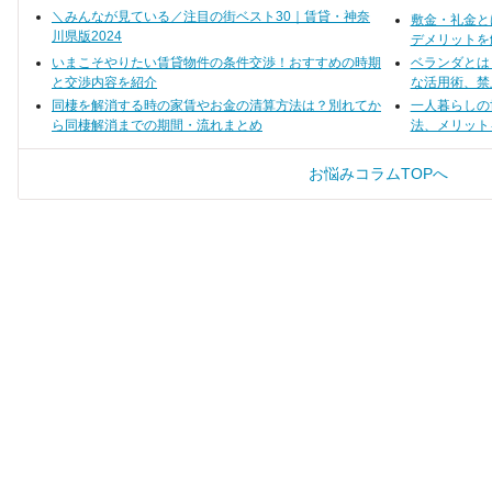
100を発表します！
けたいポイントと対策をまとめま
＼みんなが見ている／注目の街ベスト30｜賃貸・神奈
敷金・礼金と
した。
川県版2024
デメリットを
いまこそやりたい賃貸物件の条件交渉！おすすめの時期
ベランダとは
と交渉内容を紹介
な活用術、禁
同棲を解消する時の家賃やお金の清算方法は？別れてか
一人暮らしの
ら同棲解消までの期間・流れまとめ
法、メリット
お悩みコラムTOPへ