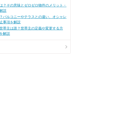
は？その意味とゼロゼロ物件のメリット・
解説
？バルコニーやテラスとの違い、オシャレ
止事項を解説
世帯主は誰？世帯主の定義や変更する方
を解説