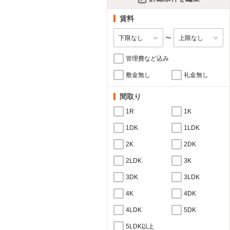
賃料
〜
管理費など込み
敷金無し
礼金無し
間取り
1R
1K
1DK
1LDK
2K
2DK
2LDK
3K
3DK
3LDK
4K
4DK
4LDK
5DK
5LDK以上