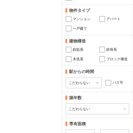
物件タイプ
マンション
アパート
一戸建て
建物構造
鉄筋系
鉄骨系
木造系
ブロック構造
駅からの時間
バス可
築年数
専有面積