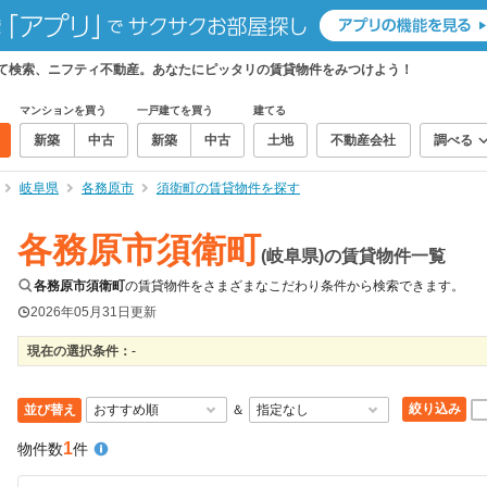
めて検索、ニフティ不動産。あなたにピッタリの賃貸物件をみつけよう！
マンションを買う
一戸建てを買う
建てる
新築
中古
新築
中古
土地
不動産会社
調べる
岐阜県
各務原市
須衛町の賃貸物件を探す
各務原市須衛町
(岐阜県)の賃貸物件一覧
各務原市須衛町
の賃貸物件をさまざまなこだわり条件から検索できます。
2026年05月31日
更新
現在の選択条件：
-
絞り込み
並び替え
＆
1
物件数
件