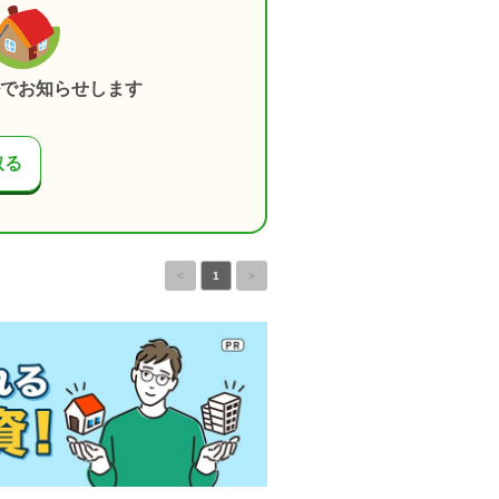
でお知らせします
取る
<
1
>