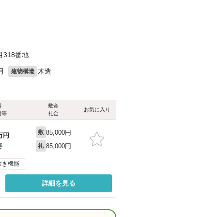
）
）
318番地
月
木造
建物構造
料
敷金
お気に入り
費等
礼金
85,000円
敷
万円
85,000円
要
礼
炊き機能
詳細を見る