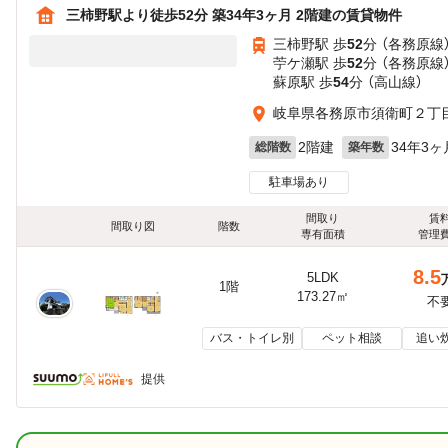
三柿野駅より徒歩52分 築34年3ヶ月 2階建の賃貸物件
三柿野駅 歩
52
分 （各務原線
苧ケ瀬駅 歩
52
分 （各務原線
蘇原駅 歩
54
分 （高山線）
岐阜県各務原市須衛町２丁目
2階建
34年3ヶ
総階数
築年数
駐車場あり
間取り
賃
間取り図
階数
専有面積
管理
8.5
5LDK
1階
173.27㎡
不
バス・トイレ別
ペット相談
追い
提供