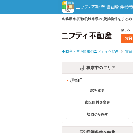
各務原市須衛町(岐阜県)の賃貸物件をまと
借りる
賃貸
不動産・住宅情報のニフティ不動産
賃貸
検索中のエリア
須衛町
駅を変更
市区町村を変更
地図から探す
詳細条件を編集