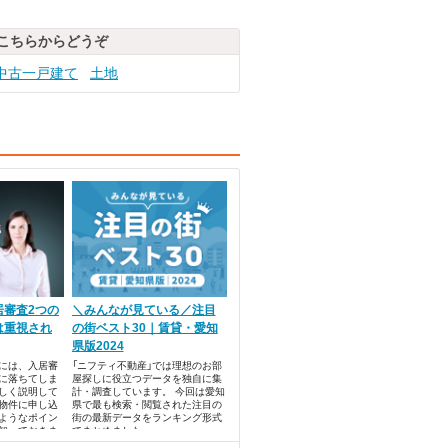
こちらからどうぞ
中古一戸建て
土地
居審査2つの
＼みんなが見ている／注目
は重視され
の街ベスト30｜賃貸・愛知
県版2024
には、入居審
「ニフティ不動産」では理想のお部
に落ちてしま
屋探しに役立つデータを独自に集
しく説明して
計・調査しています。 今回は愛知
物件に申し込
県で最も検索・閲覧された注目の
ようなポイン
街の最新データをランキング形式
知っておきま
でまとめました。