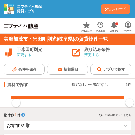
ニフティ不動産
ダウンロード
賃貸アプリ
お知らせ
閲覧履歴
マイページ
お気に入り
美濃加茂市下米田町則光(岐阜県)の賃貸物件一覧
下米田町則光
絞り込み条件
変更する
変更する
条件を保存
新着通知
アプリで探す
賃料で探す
指定なし
〜
指定なし
1
件
指定した賃料で絞り込む
1
物件数
件
2026年05月22日
更新