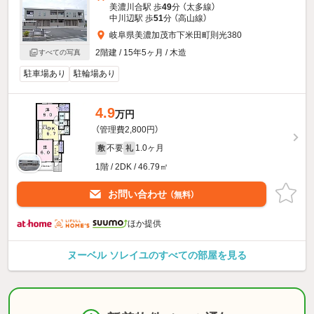
美濃川合駅 歩
49
分 （太多線）
中川辺駅 歩
51
分 （高山線）
岐阜県美濃加茂市下米田町則光380
2階建 / 15年5ヶ月 / 木造
すべての写真
駐車場あり
駐輪場あり
4.9
万円
（管理費2,800円）
不要
1.0ヶ月
敷
礼
1階 / 2DK / 46.79㎡
お問い合わせ
（無料）
ほか提供
ヌーベル ソレイユのすべての部屋を見る