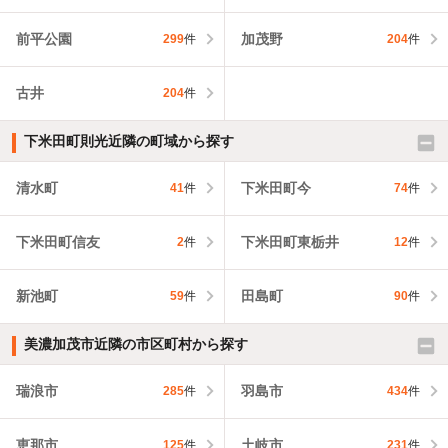
前平公園
加茂野
299
件
204
件
古井
204
件
下米田町則光近隣の町域から探す
清水町
下米田町今
41
件
74
件
下米田町信友
下米田町東栃井
2
件
12
件
新池町
田島町
59
件
90
件
美濃加茂市近隣の市区町村から探す
瑞浪市
羽島市
285
件
434
件
恵那市
土岐市
125
件
231
件