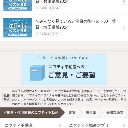
貸・兵庫県版2024
2024年10月24日
＼みんなが見ている／注目の街ベスト30｜賃
貸・埼玉県版2024
2024年07月25日
他の人はこんな条件で絞り込んでいます！
人気のこだわり条件
バス・トイレ別
2階以上
駐車場あり
ペット相談
当サイトの物件及び不動産会社、外壁塗装業者の情報は検索パートナーが提供している情
報であり、ニフティライフスタイル株式会社は内容の責任を負わないことを予めご了承く
免責
洗濯機置場あり
独立洗面台
事項
ださい。本サービス内でお客様が入力される個人情報は、検索パートナーが取得し、同社
の定める個人情報規約に従って取り扱われます。
エアコンあり
都市ガス
不動産・住宅情報のニフティ不動産
賃貸
岐阜県
美濃加茂市
ニフティ不動産
ニフティ不動産アプリ
温水洗浄便座
オートロック