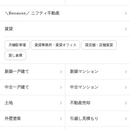
コンロ2口以上
追焚き機能
＼Because／ ニフティ不動産
TV付インターホン
角部屋
賃貸
新着のみ
インターネット無料
月極駐車場
賃貸事務所・賃貸オフィス
貸店舗・店舗賃貸
貸し倉庫
該当件数:
物件一覧に反映
1
件
新築一戸建て
新築マンション
中古一戸建て
中古マンション
土地
不動産売却
外壁塗装
引越し見積もり