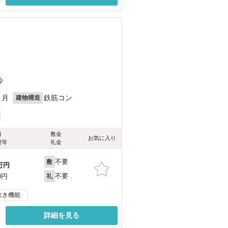
）
今
ヶ月
鉄筋コン
建物構造
料
敷金
お気に入り
費等
礼金
不要
敷
万円
不要
0円
礼
炊き機能
詳細を見る