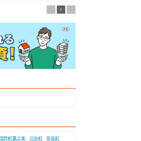
<
1
>
茂野町鷹之巣
川合町
草笛町