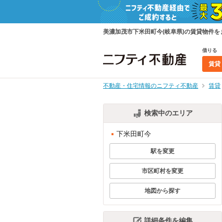
美濃加茂市下米田町今(岐阜県)の賃貸物件
借りる
賃貸
不動産・住宅情報のニフティ不動産
賃貸
検索中のエリア
下米田町今
駅を変更
市区町村を変更
地図から探す
詳細条件を編集