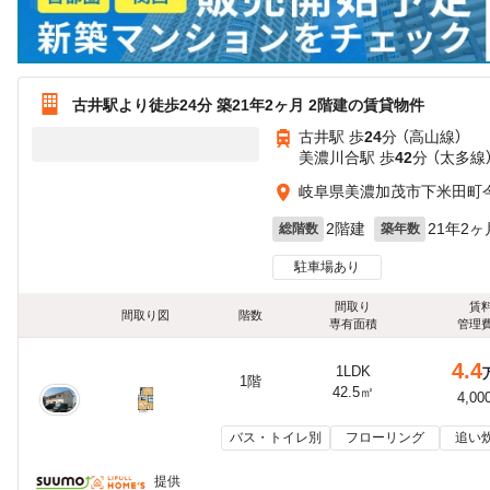
古井駅より徒歩24分 築21年2ヶ月 2階建の賃貸物件
古井駅 歩
24
分 （高山線）
美濃川合駅 歩
42
分 （太多線
岐阜県美濃加茂市下米田町
2階建
21年2ヶ
総階数
築年数
駐車場あり
間取り
賃
間取り図
階数
専有面積
管理
4.4
1LDK
1階
42.5㎡
4,00
バス・トイレ別
フローリング
追い
提供