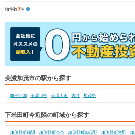
9
物件数
件
美濃加茂市の駅から探す
前平公園
美濃川合
美濃太田
古井
加茂野
下米田町今近隣の町域から探す
加茂野町稲辺
加茂野町今泉
加茂野町加茂野
加茂野町木野
加