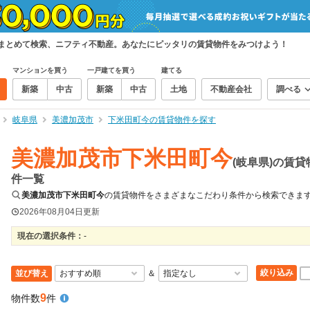
をまとめて検索、ニフティ不動産。あなたにピッタリの賃貸物件をみつけよう！
マンションを買う
一戸建てを買う
建てる
新築
中古
新築
中古
土地
不動産会社
調べる
岐阜県
美濃加茂市
下米田町今の賃貸物件を探す
美濃加茂市下米田町今
(岐阜県)の賃貸
件一覧
美濃加茂市下米田町今
の賃貸物件をさまざまなこだわり条件から検索できま
2026年08月04日
更新
現在の選択条件：
-
絞り込み
並び替え
＆
9
物件数
件