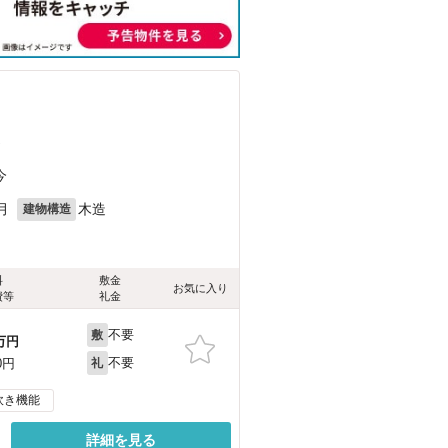
）
今
月
木造
建物構造
料
敷金
お気に入り
費等
礼金
不要
敷
万円
不要
0円
礼
炊き機能
詳細を見る