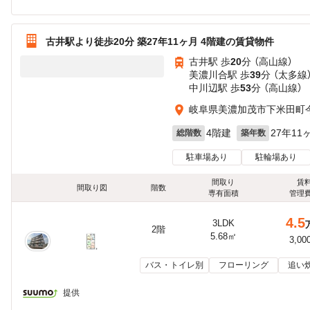
古井駅より徒歩20分 築27年11ヶ月 4階建の賃貸物件
古井駅 歩
20
分 （高山線）
美濃川合駅 歩
39
分 （太多線
中川辺駅 歩
53
分 （高山線）
岐阜県美濃加茂市下米田町
4階建
27年11
総階数
築年数
駐車場あり
駐輪場あり
間取り
賃
間取り図
階数
専有面積
管理
4.5
3LDK
2階
5.68㎡
3,00
バス・トイレ別
フローリング
追い
提供