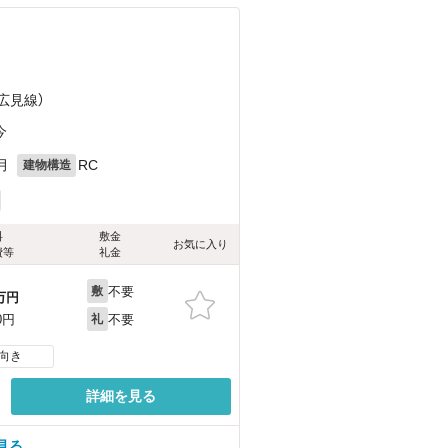
）
（広見線）
今
月
RC
建物構造
料
敷金
お気に入り
費等
礼金
不要
敷
万円
不要
0円
礼
向き
詳細を見る
見る