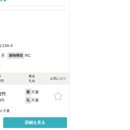
）
34-4
ヶ月
RC
建物構造
料
敷金
お気に入り
費等
礼金
不要
敷
万円
不要
0円
礼
人不要
詳細を見る