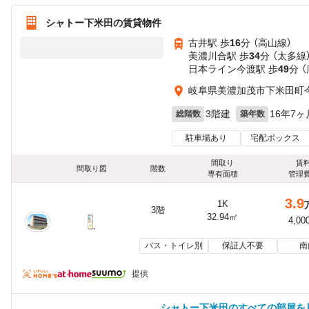
シャトー下米田の賃貸物件
古井駅 歩
16
分 （高山線）
美濃川合駅 歩
34
分 （太多線
日本ライン今渡駅 歩
49
分 
岐阜県美濃加茂市下米田町
3階建
16年7ヶ
総階数
築年数
駐車場あり
宅配ボックス
間取り
賃
間取り図
階数
専有面積
管理
3.9
1K
3階
32.94㎡
4,00
バス・トイレ別
保証人不要
南
提供
シャトー下米田のすべての部屋を