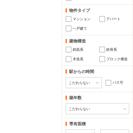
物件タイプ
マンション
アパート
一戸建て
建物構造
鉄筋系
鉄骨系
木造系
ブロック構造
駅からの時間
バス可
築年数
専有面積