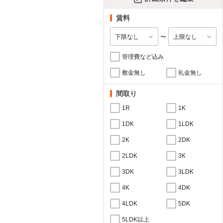
賃料
〜
管理費など込み
敷金無し
礼金無し
間取り
1R
1K
1DK
1LDK
2K
2DK
2LDK
3K
3DK
3LDK
4K
4DK
4LDK
5DK
5LDK以上