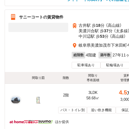
サニーコートの賃貸物件
古井駅 歩
18
分 （高山線）
美濃川合駅 歩
37
分 （太多線
中川辺駅 歩
53
分 （高山線）
岐阜県美濃加茂市下米田町今1
4階建
27年11
総階数
築年数
駐車場あり
駐輪場あり
間取り
賃
間取り図
階数
専有面積
管理
4.5
3LDK
2階
58.68㎡
3,00
バス・トイレ別
追い炊き機能
保証
ほか提供