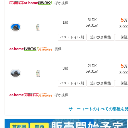
ほか提供
5
3LDK
万
1階
59.31㎡
3,00
バス・トイレ別
追い炊き機能
保証
提供
5
2LDK
万
3階
59.31㎡
3,00
バス・トイレ別
追い炊き機能
保証
ほか提供
サニーコートのすべての部屋を