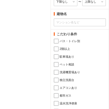
〜
建物名
こだわり条件
バス・トイレ別
2階以上
駐車場あり
ペット相談
洗濯機置場あり
独立洗面台
エアコンあり
都市ガス
温水洗浄便座