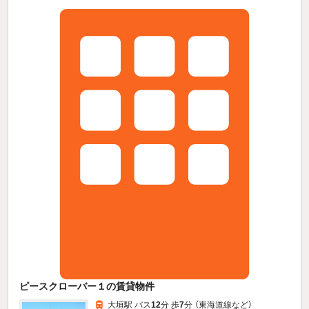
ピースクローバー１の賃貸物件
大垣駅 バス
12
分 歩
7
分 （東海道線
など
）