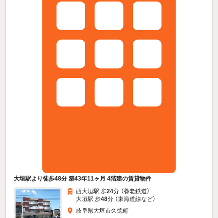
大垣駅より徒歩48分 築43年11ヶ月 4階建の賃貸物件
西大垣駅 歩
24
分 （養老鉄道）
大垣駅 歩
48
分 （東海道線
など
）
岐阜県大垣市久徳町