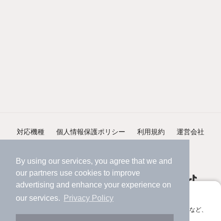
対応機種
個人情報保護ポリシー
利用規約
運営会社
ヘルプ・お問い合わせ
採用情報
By using our services, you agree that we and
our
partners
use cookies to improve
advertising and enhance your experience on
アプリに切り替えて、サクサクお部屋探し
our services.
Privacy Policy
会員登録なしですぐ使える。マップ検索やお気に入り保存など、
©NIFTY Lifestyle Co., Ltd.
アプリ限定の便利な機能が使えます！