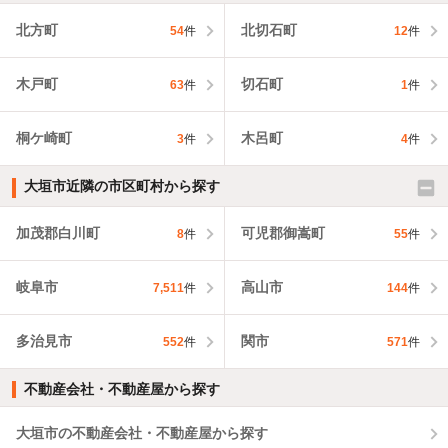
北方町
北切石町
54
件
12
件
木戸町
切石町
63
件
1
件
桐ケ崎町
木呂町
3
件
4
件
大垣市近隣の市区町村から探す
加茂郡白川町
可児郡御嵩町
8
件
55
件
岐阜市
高山市
7,511
件
144
件
多治見市
関市
552
件
571
件
不動産会社・不動産屋から探す
大垣市の不動産会社・不動産屋から探す