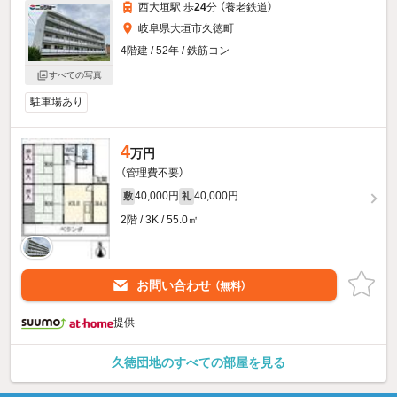
西大垣駅 歩
24
分 （養老鉄道）
岐阜県大垣市久徳町
4階建 / 52年 / 鉄筋コン
すべての写真
駐車場あり
4
万円
（管理費不要）
40,000円
40,000円
敷
礼
2階 / 3K / 55.0㎡
お問い合わせ
（無料）
提供
久徳団地のすべての部屋を見る