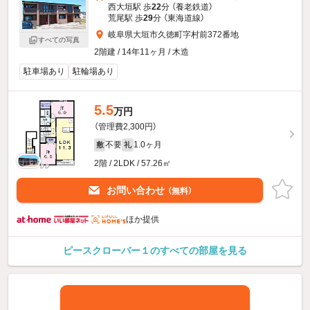
西大垣駅 歩
22
分 （養老鉄道）
荒尾駅 歩
29
分 （東海道線）
岐阜県大垣市久徳町字村前372番地
すべての写真
2階建 / 14年11ヶ月 / 木造
駐車場あり
駐輪場あり
5.5
万円
（管理費2,300円）
不要
1.0ヶ月
敷
礼
2階 / 2LDK / 57.26㎡
お問い合わせ
（無料）
ほか提供
ピースクローバー１のすべての部屋を見る