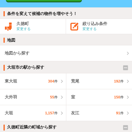
条件を変えて候補の物件を増やそう！
久徳町
絞り込み条件
変更する
変更する
地図
地図から探す
大垣市の駅から探す
東大垣
荒尾
304
件
192
件
大外羽
室
55
件
150
件
大垣
友江
1,157
件
91
件
久徳町近隣の町域から探す