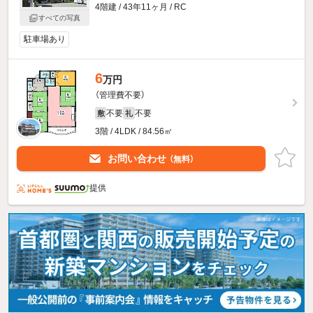
4階建 / 43年11ヶ月 / RC
すべての写真
駐車場あり
6
万円
（管理費不要）
不要
不要
敷
礼
3階 / 4LDK / 84.56㎡
お問い合わせ
（無料）
提供