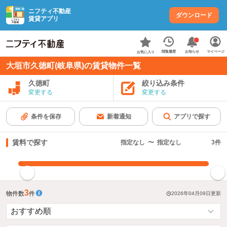
ニフティ不動産
ダウンロード
賃貸アプリ
お知らせ
閲覧履歴
マイページ
お気に入り
大垣市久徳町(岐阜県)の賃貸物件一覧
久徳町
絞り込み条件
変更する
変更する
条件を保存
新着通知
アプリで探す
賃料で探す
指定なし
〜
指定なし
3
件
指定した賃料で絞り込む
3
物件数
件
2026年04月09日
更新