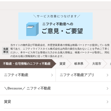
他の人はこんな条件で絞り込んでいます！
人気のこだわり条件
新着物件メール通知
バス・トイレ別
2階以上
ご希望の条件の物件が見つかり次第、メ
駐車場あり
ペット相談
ールでお知らせします
当サイトの物件及び不動産会社、外壁塗装業者の情報は検索パートナーが提供している情
報であり、ニフティライフスタイル株式会社は内容の責任を負わないことを予めご了承く
免責
事項
ださい。本サービス内でお客様が入力される個人情報は、検索パートナーが取得し、同社
洗濯機置場あり
独立洗面台
新着メール通知を受け取る
の定める個人情報規約に従って取り扱われます。
不動産・住宅情報のニフティ不動産
賃貸
岐阜県
大垣市
エアコンあり
都市ガス
ニフティ不動産
ニフティ不動産アプリ
温水洗浄便座
オートロック
＼Because／ ニフティ不動産
コンロ2口以上
追焚き機能
賃貸
TV付インターホン
角部屋