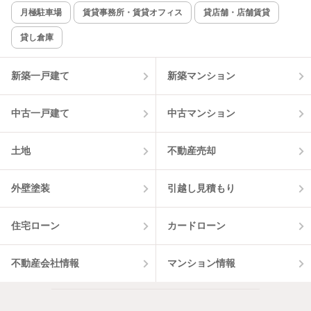
新着のみ
インターネット無料
月極駐車場
賃貸事務所・賃貸オフィス
貸店舗・店舗賃貸
貸し倉庫
該当件数:
物件一覧に反映
3
件
新築一戸建て
新築マンション
中古一戸建て
中古マンション
土地
不動産売却
外壁塗装
引越し見積もり
住宅ローン
カードローン
不動産会社情報
マンション情報